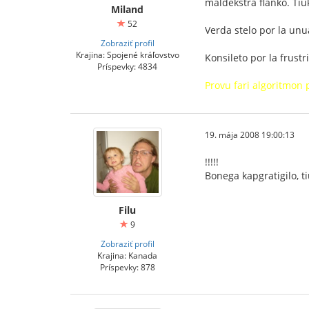
maldekstra flanko. Tiu
Miland
52
Verda stelo por la unu
Zobraziť profil
Krajina: Spojené kráľovstvo
Konsileto por la frustri
Príspevky: 4834
Provu fari algoritmon 
19. mája 2008 19:00:13
!!!!!
Bonega kapgratigilo, t
Filu
9
Zobraziť profil
Krajina: Kanada
Príspevky: 878