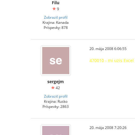
Filu
9
Zobraziť profil
Krajina: Kanada
Príspevky: 878
20. mája 2008 6:06:55
470010 - mi uzis Excel 
sergejm
42
Zobraziť profil
Krajina: Rusko
Príspevky: 2863
20. mája 2008 7:20:26