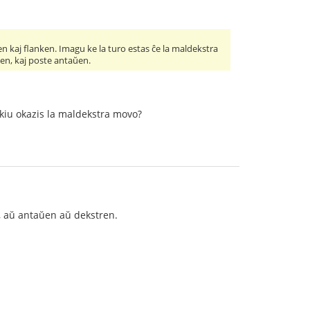
n kaj flanken. Imagu ke la turo estas ĉe la maldekstra
ten, kaj poste antaŭen.
 kiu okazis la maldekstra movo?
n, aŭ antaŭen aŭ dekstren.