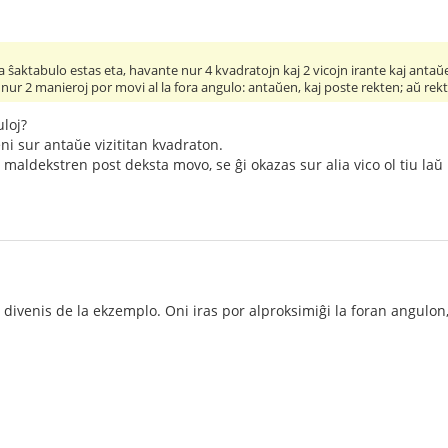
 ŝaktabulo estas eta, havante nur 4 kvadratojn kaj 2 vicojn irante kaj antaŭe
 nur 2 manieroj por movi al la fora angulo: antaŭen, kaj poste rekten; aŭ rek
uloj?
ni sur antaŭe vizititan kvadraton.
maldekstren post deksta movo, se ĝi okazas sur alia vico ol tiu laŭ
vi divenis de la ekzemplo. Oni iras por alproksimiĝi la foran angulo