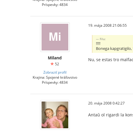
Príspevky: 4834
19. mája 2008 21:06:55
Filu:
!!!!!
Bonega kapgratigilo,
Miland
Nu, se estas tro malfa
52
Zobraziť profil
Krajina: Spojené kráľovstvo
Príspevky: 4834
20. mája 2008 0:42:27
Antaŭ ol rigardi la ko