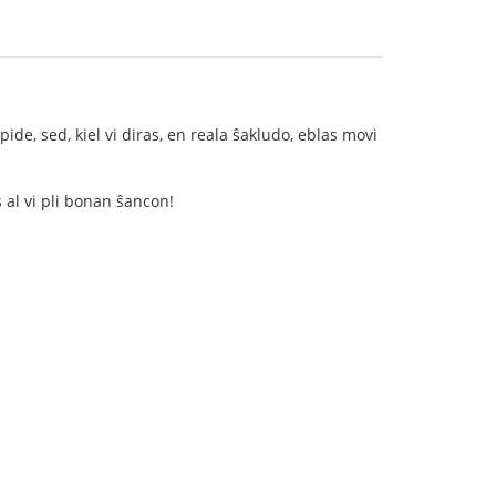
de, sed, kiel vi diras, en reala ŝakludo, eblas movi
s al vi pli bonan ŝancon!