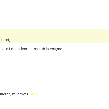
 tiu enigmo!
cila, mi metis konsileton sub la enigmo.
nsileton, mi provas
3432
...