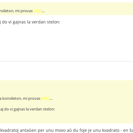
onsileton, mi provas
3432
...
j do vi gajnas la verdan stelon:
 la konsileton, mi provas
3432
...
aj do vi gajnas la verdan stelon:
kvadratoj antaŭen per unu movo aŭ du foje je unu kvadrato - en ŝakl