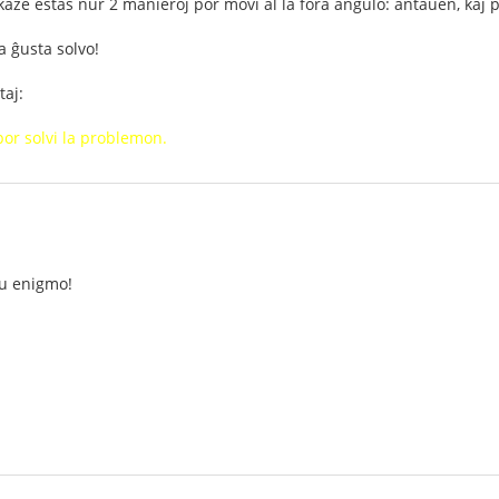
kaze estas nur 2 manieroj por movi al la fora angulo: antaŭen, kaj p
a ĝusta solvo!
taj:
por solvi la problemon.
iu enigmo!