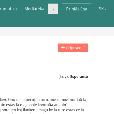
ramatika
Mediatéka
SK
Prihlásiť sa
Odpovedať
Jazyk:
Esperanto
nken. Unu de la pecoj, la turo, povas movi nur laŭ la
 tio estas la diagonale kontraŭa angulo?
j antaŭen kaj flanken. Imagu ke la turo estas ĉe la