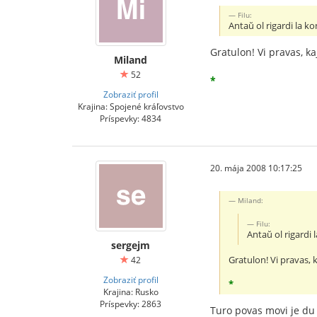
Filu:
Antaŭ ol rigardi la k
Gratulon! Vi pravas, ka
Miland
52
*
Zobraziť profil
Krajina: Spojené kráľovstvo
Príspevky: 4834
20. mája 2008 10:17:25
Miland:
Filu:
Antaŭ ol rigardi
sergejm
Gratulon! Vi pravas, k
42
Zobraziť profil
*
Krajina: Rusko
Príspevky: 2863
Turo povas movi je du 