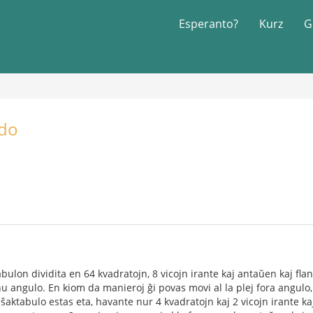
Esperanto?
Kurz
G
udo
bulon dividita en 64 kvadratojn, 8 vicojn irante kaj antaŭen kaj fla
nu angulo. En kiom da manieroj ĝi povas movi al la plej fora angulo,
ŝaktabulo estas eta, havante nur 4 kvadratojn kaj 2 vicojn irante ka