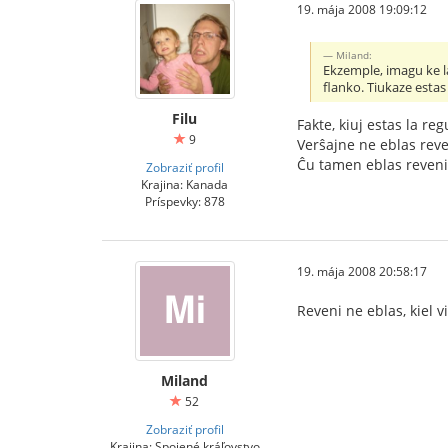
19. mája 2008 19:09:12
Miland:
Ekzemple, imagu ke la
flanko. Tiukaze estas
Filu
Fakte, kiuj estas la reg
9
Verŝajne ne eblas reve
Ĉu tamen eblas reveni 
Zobraziť profil
Krajina: Kanada
Príspevky: 878
19. mája 2008 20:58:17
Reveni ne eblas, kiel 
Miland
52
Zobraziť profil
Krajina: Spojené kráľovstvo