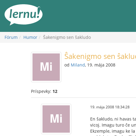
Späť
na
obsah
Fórum
Humor
Ŝakenigmo sen ŝakludo
Ŝakenigmo sen ŝakl
od
Miland
, 19. mája 2008
Príspevky:
12
19. mája 2008 18:34:28
En ŝakludo, ni havas ta
vicoj. Imagu turo ĉe u
Ekzemple, imagu ke la 