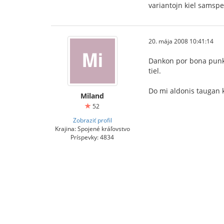
variantojn kiel samspec
20. mája 2008 10:41:14
Dankon por bona punkto
tiel.
Do mi aldonis taugan kl
Miland
52
Zobraziť profil
Krajina: Spojené kráľovstvo
Príspevky: 4834