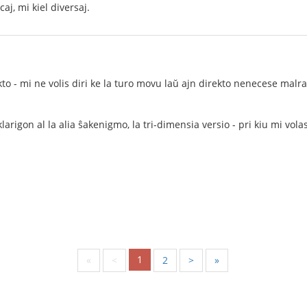
aj, mi kiel diversaj.
 - mi ne volis diri ke la turo movu laŭ ajn direkto nenecese malrapi
arigon al la alia ŝakenigmo, la tri-dimensia versio - pri kiu mi vola
1
«
<
2
>
»