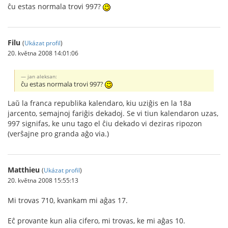
ĉu estas normala trovi 997?
Filu
(
Ukázat profil
)
20. května 2008 14:01:06
jan aleksan:
ĉu estas normala trovi 997?
Laŭ la franca republika kalendaro, kiu uziĝis en la 18a
jarcento, semajnoj fariĝis dekadoj. Se vi tiun kalendaron uzas,
997 signifas, ke unu tago el ĉiu dekado vi deziras ripozon
(verŝajne pro granda aĝo via.)
Matthieu
(
Ukázat profil
)
20. května 2008 15:55:13
Mi trovas 710, kvankam mi aĝas 17.
Eĉ provante kun alia cifero, mi trovas, ke mi aĝas 10.