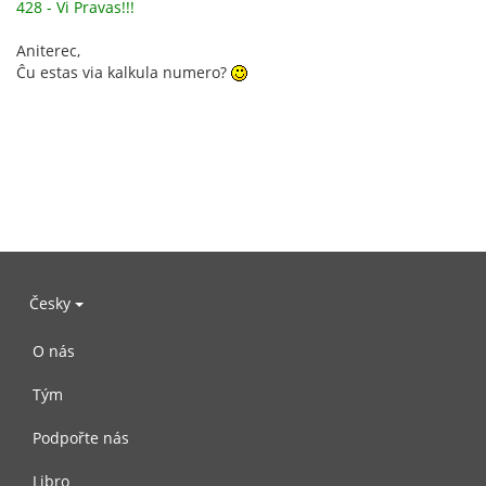
428 - Vi Pravas!!!
Aniterec,
Ĉu estas via kalkula numero?
Česky
O nás
Tým
Podpořte nás
Libro