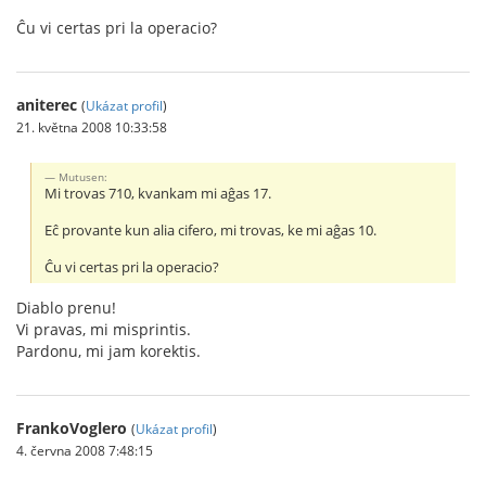
Ĉu vi certas pri la operacio?
aniterec
(
Ukázat profil
)
21. května 2008 10:33:58
Mutusen:
Mi trovas 710, kvankam mi aĝas 17.
Eĉ provante kun alia cifero, mi trovas, ke mi aĝas 10.
Ĉu vi certas pri la operacio?
Diablo prenu!
Vi pravas, mi misprintis.
Pardonu, mi jam korektis.
FrankoVoglero
(
Ukázat profil
)
4. června 2008 7:48:15