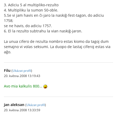
3. Adiciu 5 al multipliko-rezulto
4. Multipliku la sumon 50-oble.
5.Se vi jam havis en ĉi-jaro la naskiĝ-fest-tagon, do adiciu
1758;
se ne havis, do adiciu 1757.
6. El la rezulto subtrahu la vian naskiĝ-jaron.
La unua cifero de rezulta nombro estas kiomo da tagoj dum
semajno vi volas seksumi. La duopo de lastaj ciferoj estas via
aĝo.
Filu
(
Ukázat profil
)
20. května 2008 13:19:43
Avo mia kalkulis 800...
jan aleksan
(
Ukázat profil
)
20. května 2008 13:33:59