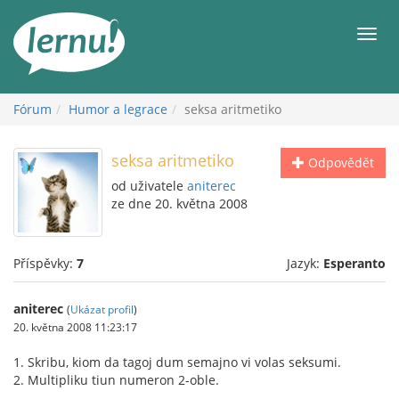
Přejít
k
Men
obsahu
Fórum
Humor a legrace
seksa aritmetiko
seksa aritmetiko
Odpovědět
od uživatele
aniterec
ze dne 20. května 2008
Příspěvky:
7
Jazyk:
Esperanto
aniterec
(
Ukázat profil
)
20. května 2008 11:23:17
1. Skribu, kiom da tagoj dum semajno vi volas seksumi.
2. Multipliku tiun numeron 2-oble.