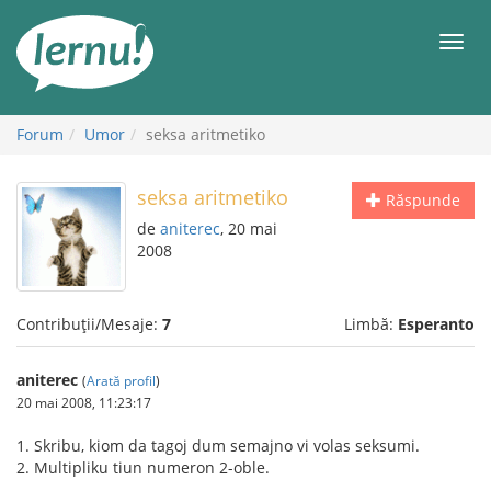
Mergi
la
Meni
conținut
Forum
Umor
seksa aritmetiko
seksa aritmetiko
Răspunde
de
aniterec
, 20 mai
2008
Contribuții/Mesaje:
7
Limbă:
Esperanto
aniterec
(
Arată profil
)
20 mai 2008, 11:23:17
1. Skribu, kiom da tagoj dum semajno vi volas seksumi.
2. Multipliku tiun numeron 2-oble.