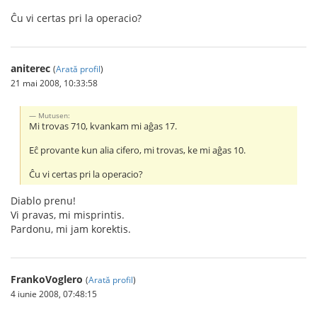
Ĉu vi certas pri la operacio?
aniterec
(
Arată profil
)
21 mai 2008, 10:33:58
Mutusen:
Mi trovas 710, kvankam mi aĝas 17.
Eĉ provante kun alia cifero, mi trovas, ke mi aĝas 10.
Ĉu vi certas pri la operacio?
Diablo prenu!
Vi pravas, mi misprintis.
Pardonu, mi jam korektis.
FrankoVoglero
(
Arată profil
)
4 iunie 2008, 07:48:15