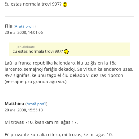
ĉu estas normala trovi 997?
Filu
(
Arată profil
)
20 mai 2008, 14:01:06
jan aleksan:
ĉu estas normala trovi 997?
Laŭ la franca republika kalendaro, kiu uziĝis en la 18a
jarcento, semajnoj fariĝis dekadoj. Se vi tiun kalendaron uzas,
997 signifas, ke unu tago el ĉiu dekado vi deziras ripozon
(verŝajne pro granda aĝo via.)
Matthieu
(
Arată profil
)
20 mai 2008, 15:55:13
Mi trovas 710, kvankam mi aĝas 17.
Eĉ provante kun alia cifero, mi trovas, ke mi aĝas 10.