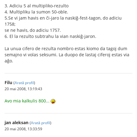
3. Adiciu 5 al multipliko-rezulto
4. Multipliku la sumon 50-oble.
5.Se vi jam havis en ĉi-jaro la naskiĝ-fest-tagon, do adiciu
1758;
se ne havis, do adiciu 1757.
6. El la rezulto subtrahu la vian naskiĝ-jaron.
La unua cifero de rezulta nombro estas kiomo da tagoj dum
semajno vi volas seksumi. La duopo de lastaj ciferoj estas via
aĝo.
Filu
(
Arată profil
)
20 mai 2008, 13:19:43
Avo mia kalkulis 800...
jan aleksan
(
Arată profil
)
20 mai 2008, 13:33:59