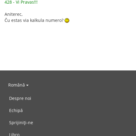
428 - Vi Pravas!!!
Aniterec,
Ĉu estas via kalkula numero?
Română
Despre noi
Echipă
Sprijiniți-ne
Libro