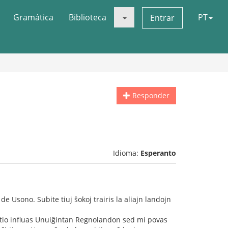
Gramática
Biblioteca
PT
Entrar
Responder
Idioma:
Esperanto
e Usono. Subite tiuj ŝokoj trairis la aliajn landojn
l tio influas Unuiĝintan Regnolandon sed mi povas