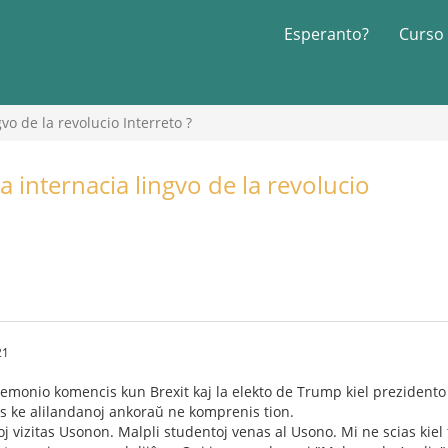
Esperanto?
Curso
vo de la revolucio Interreto ?
a internacia lingvo de la revolucio
21
gemonio komencis kun Brexit kaj la elekto de Trump kiel prezidento d
s ke alilandanoj ankoraŭ ne komprenis tion.
 vizitas Usonon. Malpli studentoj venas al Usono. Mi ne scias kie