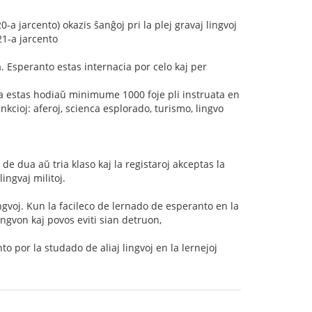
-a jarcento) okazis ŝanĝoj pri la plej gravaj lingvoj
21-a jarcento
. Esperanto estas internacia por celo kaj per
a estas hodiaŭ minimume 1000 foje pli instruata en
nkcioj: aferoj, scienca esplorado, turismo, lingvo
de dua aŭ tria klaso kaj la registaroj akceptas la
ingvaj militoj.
ingvoj. Kun la facileco de lernado de esperanto en la
ingvon kaj povos eviti sian detruon,
o por la studado de aliaj lingvoj en la lernejoj