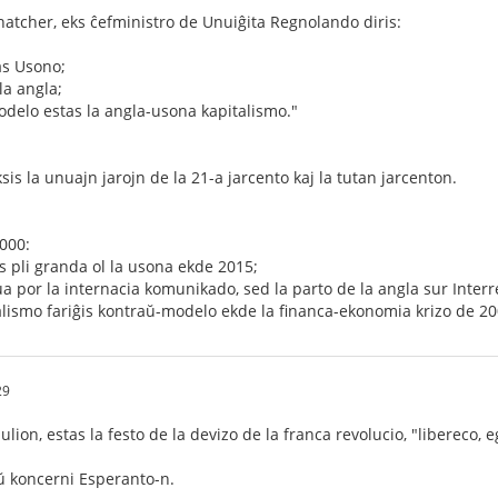
atcher, eks ĉefministro de Unuiĝita Regnolando diris:
as Usono;
la angla;
delo estas la angla-usona kapitalismo."
sis la unuajn jarojn de la 21-a jarcento kaj la tutan jarcenton.
2000:
s pli granda ol la usona ekde 2015;
nua por la internacia komunikado, sed la parto de la angla sur Inter
alismo fariĝis kontraŭ-modelo ekde la financa-ekonomia krizo de 20
29
ulion, estas la festo de la devizo de la franca revolucio, "libereco, e
ŭ koncerni Esperanto-n.