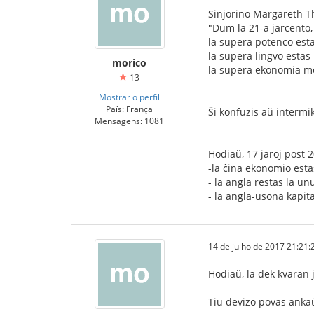
Sinjorino Margareth Th
"Dum la 21-a jarcento,
la supera potenco est
la supera lingvo estas 
morico
la supera ekonomia mo
13
Mostrar o perfil
País: França
Ŝi konfuzis aŭ intermik
Mensagens: 1081
Hodiaŭ, 17 jaroj post 
-la ĉina ekonomio esta
- la angla restas la u
- la angla-usona kapit
14 de julho de 2017 21:21:
Hodiaŭ, la dek kvaran j
Tiu devizo povas anka