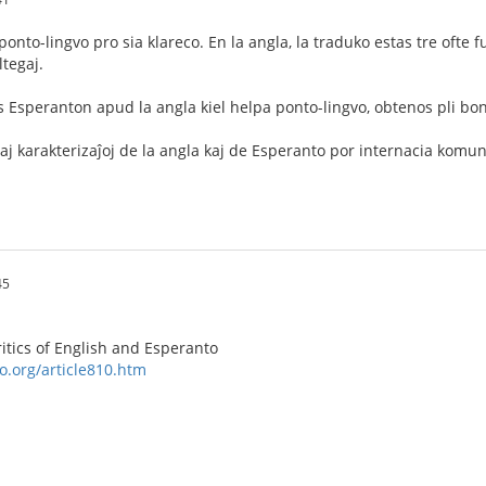
nto-lingvo pro sia klareco. En la angla, la traduko estas tre ofte f
ltegaj.
s Esperanton apud la angla kiel helpa ponto-lingvo, obtenos pli bo
aj karakterizaĵoj de la angla kaj de Esperanto por internacia komu
45
itics of English and Esperanto
o.org/article810.htm