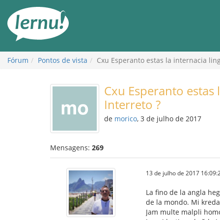
Ir
ao
conteúdo
Fórum
Pontos de vista
Cxu Esperanto estas la internacia ling
Cxu Esperanto estas l
Interreto ?
de
morico
, 3 de julho de 2017
Mensagens:
269
13 de julho de 2017 16:09:
La fino de la angla he
de la mondo. Mi kreda
Jam multe malpli homoj