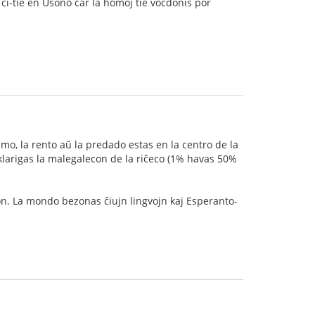
 ĉi-tie en Usono ĉar la homoj tie voĉdonis por
smo, la rento aŭ la predado estas en la centro de la
klarigas la malegalecon de la riĉeco (1% havas 50%
ton. La mondo bezonas ĉiujn lingvojn kaj Esperanto-