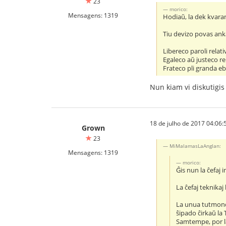
23
morico:
Mensagens: 1319
Hodiaŭ, la dek kvaran 
Tiu devizo povas ank
Libereco paroli relati
Egaleco aŭ justeco re
Frateco pli granda ebl
Nun kiam vi diskutigis t
18 de julho de 2017 04:06:
Grown
23
MiMalamasLaAnglan:
Mensagens: 1319
morico:
Ĝis nun la ĉefaj i
La ĉefaj teknikaj 
La unua tutmondi
ŝipado ĉirkaŭ la
Samtempe, por la 