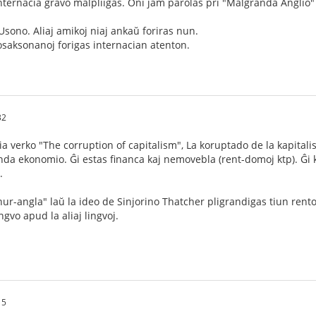
internacia gravo malpliiĝas. Oni jam parolas pri "Malgranda Anglio"
Usono. Aliaj amikoj niaj ankaŭ foriras nun.
osaksonanoj forigas internacian atenton.
32
ia verko "The corruption of capitalism", La koruptado de la kapitali
da ekonomio. Ĝi estas financa kaj nemovebla (rent-domoj ktp). Ĝi 
.
"nur-angla" laŭ la ideo de Sinjorino Thatcher pligrandigas tiun ren
gvo apud la aliaj lingvoj.
15