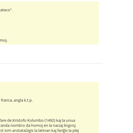
rateco".
omoj.
 franca, angla k.t.p.
are de Kristofo Kolumbo (1492) kaj la unua
granda nombro da homoj en la naciaj lingvoj.
iom anstataŭigis la latinan kaj fariĝis la plej