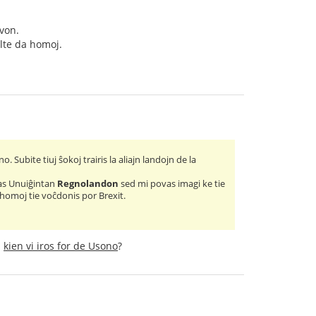
gvon.
ulte da homoj.
Subite tiuj ŝokoj trairis la aliajn landojn de la
uas Unuiĝintan
Regnolandon
sed mi povas imagi ke tie
 homoj tie voĉdonis por Brexit.
d
kien vi iros for de Usono
?