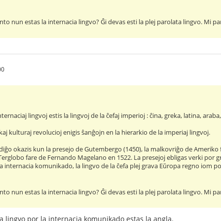
anto nun estas la internacia lingvo? Ĝi devas esti la plej parolata lingvo. Mi
00
nternaciaj lingvoj estis la lingvoj de la ĉefaj imperioj : ĉina, greka, latina, araba,
kaj kulturaj revolucioj enigis ŝanĝojn en la hierarkio de la imperiaj lingvoj.
ĝo okazis kun la presejo de Gutembergo (1450), la malkovriĝo de Ameriko f
 Terglobo fare de Fernando Magelano en 1522. La presejoj ebligas verki por 
internacia komunikado, la lingvo de la ĉefa plej grava Eŭropa regno iom post 
anto nun estas la internacia lingvo? Ĝi devas esti la plej parolata lingvo. M
ta lingvo por la internacia komunikado estas la angla.