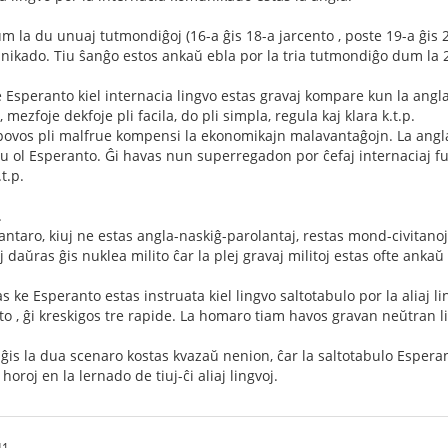
 la du unuaj tutmondiĝoj (16-a ĝis 18-a jarcento , poste 19-a ĝis 20
nikado. Tiu ŝanĝo estos ankaŭ ebla por la tria tutmondiĝo dum la 
e Esperanto kiel internacia lingvo estas gravaj kompare kun la angla
 mezfoje dekfoje pli facila, do pli simpla, regula kaj klara k.t.p.
j povos pli malfrue kompensi la ekonomikajn malavantaĝojn. La angl
 du ol Esperanto. Ĝi havas nun superregadon por ĉefaj internaciaj fu
t.p.
.
ntaro, kiuj ne estas angla-naskiĝ-parolantaj, restas mond-civitanoj 
j daŭras ĝis nuklea milito ĉar la plej gravaj militoj estas ofte ankaŭ l
s ke Esperanto estas instruata kiel lingvo saltotabulo por la aliaj l
eto , ĝi kreskigos tre rapide. La homaro tiam havos gravan neŭtran l
ĝis la dua scenaro kostas kvazaŭ nenion, ĉar la saltotabulo Esperant
horoj en la lernado de tiuj-ĉi aliaj lingvoj.
41