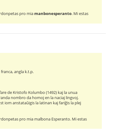
 pardonpetas pro mia
manbonesperanto
. Mi estas
 franca, angla k.t.p.
are de Kristofo Kolumbo (1492) kaj la unua
granda nombro da homoj en la naciaj lingvoj.
iom anstataŭigis la latinan kaj fariĝis la plej
i pardonpetas pro mia malbona Esperanto. Mi estas