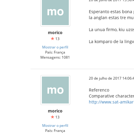
Esperanto estas bona po
la anglan estas tre mu
La unua firmo, kiu uzo
morico
13
La komparo de la lingv
Mostrar o perfil
País: França
Mensagens: 1081
20 de julho de 2017 14:06:
Referenco
Comparative character
http://www.sat-amikar
morico
13
Mostrar o perfil
País: França