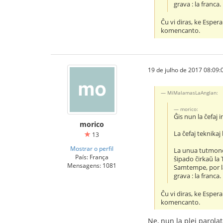
grava : la franca.
Ĉu vi diras, ke Esper
komencanto.
19 de julho de 2017 08:09:
MiMalamasLaAnglan:
morico:
Ĝis nun la ĉefaj i
morico
La ĉefaj teknikaj 
13
Mostrar o perfil
La unua tutmondi
País: França
ŝipado ĉirkaŭ la
Mensagens: 1081
Samtempe, por la 
grava : la franca.
Ĉu vi diras, ke Esper
komencanto.
Ne, nun la plej parola