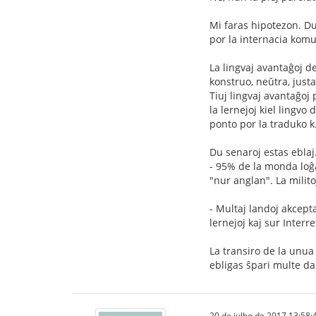
Mi faras hipotezon. Dum
por la internacia komu
La lingvaj avantaĝoj d
konstruo, neŭtra, justa,
Tiuj lingvaj avantaĝo
la lernejoj kiel lingvo
ponto por la traduko k.
Du senaroj estas eblaj
- 95% de la monda loĝa
"nur anglan". La milito
- Multaj landoj akcepta
lernejoj kaj sur Interr
La transiro de la unua 
ebligas ŝpari multe da 
20 de julho de 2017 13:58: