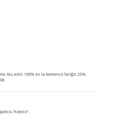
reto, kiu estis 100% en la komenco fariĝis 25%;
08.
galeco, frateco".