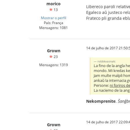
morico
Libereco paroli relativ
13
Egaleco aŭ justeco rel
Mostrar o perfil
Frateco pli granda ebla
País: França
Mensagens: 1081
14 de julho de 2017 21:50:
Grown
23
robbkvasnak:
Mensagens: 1319
La fino de la angla h
mondo. Mi kredas ke 
Jam multe malpli homo
ankaŭ la internacia
g
Persone:
ni foriros 
La naciemo de la ang
Nekomprenite
.
Ŝanĝbr
14 de julho de 2017 22:09:
Grown