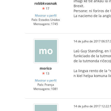
imagi ke tie ankaŭ la 
robbkvasnak
Brexit.
17
Persone: ni foriros de 
Mostrar o perfil
La naciemo de la angl
País: Estados Unidos
Mensagens: 1745
14 de julho de 2017 06:57:
Laŭ Guy Standing, en l
funkciado de la tutmon
de la tutmonda riĉeco)
morico
La lingva rento de la 
13
n kiel helpa komuna lin
Mostrar o perfil
País: França
Mensagens: 1081
14 de julho de 2017 12:22: