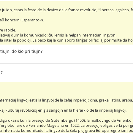
julion, estas la festo de la devizo de la franca revolucio, "libereco, egaleco, f
aŭ koncerni Esperanto-n.
ve rapide.
lativaj dum la komunikado: ĉiu lernis la helpan internacian lingvon.
a inter la popoloj. La paco kaj la kunlaboro fariĝas pli facilaj por multe da h
iujn, do kio pri tiujn?
57
nternaciaj lingvoj estis la lingvoj de la ĉefaj imperioj : ĉina, greka, latina, araba,
kaj kulturaj revolucioj enigis ŝanĝojn en la hierarkio de la imperiaj lingvoj.
ĝo okazis kun la presejo de Gutembergo (1450), la malkovriĝo de Ameriko f
 Terglobo fare de Fernando Magelano en 1522. La presejoj ebligas verki por 
internacia komunikado, la lingvo de la ĉefa plej grava Eŭropa regno iom post 