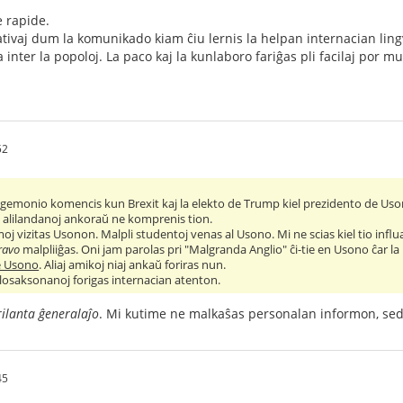
e rapide.
ativaj dum la komunikado kiam ĉiu lernis la helpan internacian lin
 inter la popoloj. La paco kaj la kunlaboro fariĝas pli facilaj por m
52
egemonio komencis kun Brexit kaj la elekto de Trump kiel prezidento de Usono. 
alilandanoj ankoraŭ ne komprenis tion.
j vizitas Usonon. Malpli studentoj venas al Usono. Mi ne scias kiel tio infl
ravo
malpliiĝas. Oni jam parolas pri "Malgranda Anglio" ĉi-tie en Usono ĉar la
de Usono
. Aliaj amikoj niaj ankaŭ foriras nun.
losaksonanoj forigas internacian atenton.
ilanta ĝeneralaĵo
. Mi kutime ne malkaŝas personalan informon, se
45