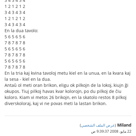
3 4 3 4 3 4
1 2 1 2 1 2
3 4 3 4 3 4
1 2 1 2 1 2
3 4 3 4 3 4
En la dua tavolo:
5 6 5 6 5 6
7 8 7 8 7 8
5 6 5 6 5 6
7 8 7 8 7 8
5 6 5 6 5 6
7 8 7 8 7 8
En la tria kaj kvina tavoloj metu kiel en la unua, en la kvara kaj
la sesa - kiel en la dua.
Antaŭ ol meti oran brikon, eligu ok pilkojn de la lokoj, kiujn ĝi
okupos. Tiuj pilkoj havas kvar kolorojn, po du pilkoj de ĉiu
koloro. Kiam vi metos 26 brikojn, en la skatolo restos 8 pilkoj
diverskoloraj, kaj vi ne povas meti la lastan brikon.
Miland
(
عرض الملف الشخصي
)
22 مايو، 2008 9:39:37 ص