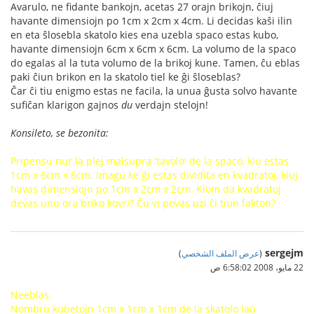
Avarulo, ne fidante bankojn, acetas 27 orajn brikojn, ĉiuj
havante dimensiojn po 1cm x 2cm x 4cm. Li decidas kaŝi ilin
en eta ŝlosebla skatolo kies ena uzebla spaco estas kubo,
havante dimensiojn 6cm x 6cm x 6cm. La volumo de la spaco
do egalas al la tuta volumo de la brikoj kune. Tamen, ĉu eblas
paki ĉiun brikon en la skatolo tiel ke ĝi ŝloseblas?
Ĉar ĉi tiu enigmo estas ne facila, la unua ĝusta solvo havante
sufiĉan klarigon gajnos
du
verdajn stelojn!
Konsileto, se bezonita:
Pripensu nur la plej malsupra 'tavolo' de la spaco, kiu estas
1cm x 6cm x 6cm. Imagu ke ĝi estas dividita en kvadratoj, kiuj
havas dimensiojn po 1cm x 2cm x 2cm. Kiom da kvadratoj
devas unu ora briko kovri? Ĉu vi povas uzi ĉi tiun fakton?
sergejm
(
عرض الملف الشخصي
)
22 مايو، 2008 6:58:02 ص
Neeblas.
Nombru kubetojn 1cm x 1cm x 1cm de la skatolo laŭ