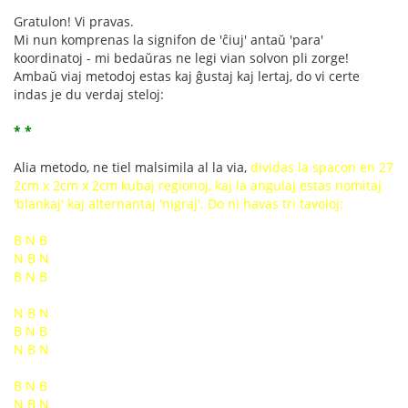
Gratulon! Vi pravas.
Mi nun komprenas la signifon de 'ĉiuj' antaŭ 'para'
koordinatoj - mi bedaŭras ne legi vian solvon pli zorge!
Ambaŭ viaj metodoj estas kaj ĝustaj kaj lertaj, do vi certe
indas je du verdaj steloj:
* *
Alia metodo, ne tiel malsimila al la via,
dividas la spacon en 27
2cm x 2cm x 2cm kubaj regionoj, kaj la angulaj estas nomitaj
'blankaj' kaj alternantaj 'nigraj'. Do ni havas tri tavoloj:
B N B
N B N
B N B
N B N
B N B
N B N
B N B
N B N