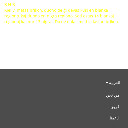
B N B
Kiel vi metas brikon, duono de ĝi devas kuŝi en blanka
regiono, kaj duono en nigra regiono. Sed estas 14 blankaj
regionoj kaj nur 13 nigraj. Do ne eblas meti la lastan brikon.
العربية
من نحن
فريق
ادعمنا