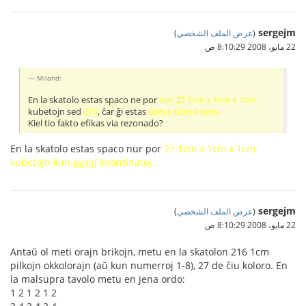
sergejm
(
عرض الملف الشخصي
)
22 مايو، 2008 8:10:29 ص
Miland:
En la skatolo estas spaco ne por
nur 27 1cm x 1cm x 1cm
kubetojn sed
216
, ĉar ĝi estas
6cm x 6cm x 6cm.
Kiel tio fakto efikas via rezonado?
En la skatolo estas spaco nur por
27 1cm x 1cm x 1cm
kubetojn kun
paraj
koordinatoj
sergejm
(
عرض الملف الشخصي
)
22 مايو، 2008 8:10:29 ص
Antaŭ ol meti orajn brikojn, metu en la skatolon 216 1cm
pilkojn okkolorajn (aŭ kun numerroj 1-8), 27 de ĉiu koloro. En
la malsupra tavolo metu en jena ordo:
1 2 1 2 1 2