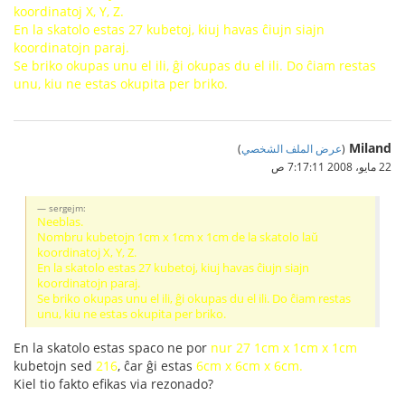
koordinatoj X, Y, Z.
En la skatolo estas 27 kubetoj, kiuj havas ĉiujn siajn
koordinatojn paraj.
Se briko okupas unu el ili, ĝi okupas du el ili. Do ĉiam restas
unu, kiu ne estas okupita per briko.
Miland
(
عرض الملف الشخصي
)
22 مايو، 2008 7:17:11 ص
sergejm:
Neeblas.
Nombru kubetojn 1cm x 1cm x 1cm de la skatolo laŭ
koordinatoj X, Y, Z.
En la skatolo estas 27 kubetoj, kiuj havas ĉiujn siajn
koordinatojn paraj.
Se briko okupas unu el ili, ĝi okupas du el ili. Do ĉiam restas
unu, kiu ne estas okupita per briko.
En la skatolo estas spaco ne por
nur 27 1cm x 1cm x 1cm
kubetojn sed
216
, ĉar ĝi estas
6cm x 6cm x 6cm.
Kiel tio fakto efikas via rezonado?