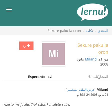
لى
لمحتويات
قائمة
طعام
المنتدى
نكات
Sekure paku la oron
Sekure paku la
رد
oron
من
Miland
, 21 مايو،
2008
المشاركات:
6
لغة:
Esperanto
Miland
(
عرض الملف الشخصي
)
21 مايو، 2008 8:31:24 م
Averto: ne facila. Tial estas konsileto sube.