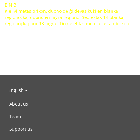
B N B
Kiel vi metas brikon, duono de ĝi devas kuŝi en blanka
regiono, kaj duono en nigra regiono. Sed estas 14 blankaj
regionoj kaj nur 13 nigraj. Do ne eblas meti la lastan brikon.
English
About us
Team
Support us