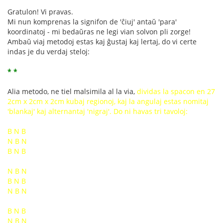
Gratulon! Vi pravas.
Mi nun komprenas la signifon de 'ĉiuj' antaŭ 'para'
koordinatoj - mi bedaŭras ne legi vian solvon pli zorge!
Ambaŭ viaj metodoj estas kaj ĝustaj kaj lertaj, do vi certe
indas je du verdaj steloj:
* *
Alia metodo, ne tiel malsimila al la via,
dividas la spacon en 27
2cm x 2cm x 2cm kubaj regionoj, kaj la angulaj estas nomitaj
'blankaj' kaj alternantaj 'nigraj'. Do ni havas tri tavoloj:
B N B
N B N
B N B
N B N
B N B
N B N
B N B
N B N