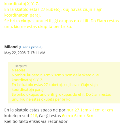
koordinatoj X, Y, Z.
En la skatolo estas 27 kubetoj, kiuj havas ĉiujn siajn
koordinatojn paraj.
Se briko okupas unu el ili, ĝi okupas du el ili. Do ĉiam restas
unu, kiu ne estas okupita per briko.
Miland
(
User's profile
)
May 22, 2008, 7:17:11 AM
sergejm:
Neeblas.
Nombru kubetojn 1cm x 1cm x 1cm de la skatolo laŭ
koordinatoj X, Y, Z.
En la skatolo estas 27 kubetoj, kiuj havas ĉiujn siajn
koordinatojn paraj.
Se briko okupas unu el ili, ĝi okupas du el ili. Do ĉiam restas
unu, kiu ne estas okupita per briko.
En la skatolo estas spaco ne por
nur 27 1cm x 1cm x 1cm
kubetojn sed
216
, ĉar ĝi estas
6cm x 6cm x 6cm.
Kiel tio fakto efikas via rezonado?