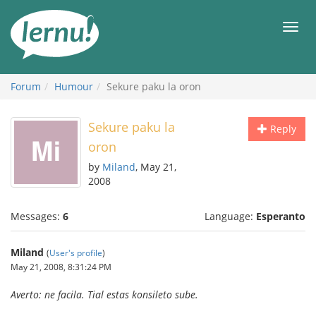
Skip
to
Men
the
content
Forum
Humour
Sekure paku la oron
Sekure paku la
Reply
oron
by
Miland
, May 21,
2008
Messages:
6
Language:
Esperanto
Miland
(
User's profile
)
May 21, 2008, 8:31:24 PM
Averto: ne facila. Tial estas konsileto sube.