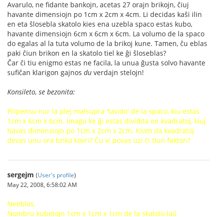
Avarulo, ne fidante bankojn, acetas 27 orajn brikojn, ĉiuj
havante dimensiojn po 1cm x 2cm x 4cm. Li decidas kaŝi ilin
en eta ŝlosebla skatolo kies ena uzebla spaco estas kubo,
havante dimensiojn 6cm x 6cm x 6cm. La volumo de la spaco
do egalas al la tuta volumo de la brikoj kune. Tamen, ĉu eblas
paki ĉiun brikon en la skatolo tiel ke ĝi ŝloseblas?
Ĉar ĉi tiu enigmo estas ne facila, la unua ĝusta solvo havante
sufiĉan klarigon gajnos
du
verdajn stelojn!
Konsileto, se bezonita:
Pripensu nur la plej malsupra 'tavolo' de la spaco, kiu estas
1cm x 6cm x 6cm. Imagu ke ĝi estas dividita en kvadratoj, kiuj
havas dimensiojn po 1cm x 2cm x 2cm. Kiom da kvadratoj
devas unu ora briko kovri? Ĉu vi povas uzi ĉi tiun fakton?
sergejm
(
User's profile
)
May 22, 2008, 6:58:02 AM
Neeblas.
Nombru kubetojn 1cm x 1cm x 1cm de la skatolo laŭ