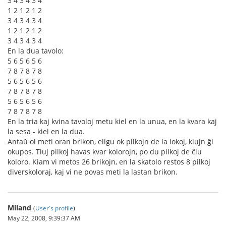
3 4 3 4 3 4
1 2 1 2 1 2
3 4 3 4 3 4
1 2 1 2 1 2
3 4 3 4 3 4
En la dua tavolo:
5 6 5 6 5 6
7 8 7 8 7 8
5 6 5 6 5 6
7 8 7 8 7 8
5 6 5 6 5 6
7 8 7 8 7 8
En la tria kaj kvina tavoloj metu kiel en la unua, en la kvara kaj
la sesa - kiel en la dua.
Antaŭ ol meti oran brikon, eligu ok pilkojn de la lokoj, kiujn ĝi
okupos. Tiuj pilkoj havas kvar kolorojn, po du pilkoj de ĉiu
koloro. Kiam vi metos 26 brikojn, en la skatolo restos 8 pilkoj
diverskoloraj, kaj vi ne povas meti la lastan brikon.
Miland
(
User's profile
)
May 22, 2008, 9:39:37 AM