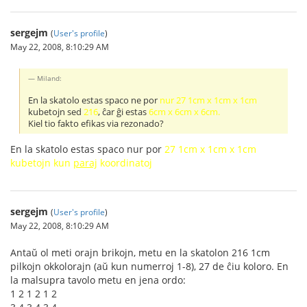
sergejm
(
User's profile
)
May 22, 2008, 8:10:29 AM
Miland:
En la skatolo estas spaco ne por
nur 27 1cm x 1cm x 1cm
kubetojn sed
216
, ĉar ĝi estas
6cm x 6cm x 6cm.
Kiel tio fakto efikas via rezonado?
En la skatolo estas spaco nur por
27 1cm x 1cm x 1cm
kubetojn kun
paraj
koordinatoj
sergejm
(
User's profile
)
May 22, 2008, 8:10:29 AM
Antaŭ ol meti orajn brikojn, metu en la skatolon 216 1cm
pilkojn okkolorajn (aŭ kun numerroj 1-8), 27 de ĉiu koloro. En
la malsupra tavolo metu en jena ordo:
1 2 1 2 1 2