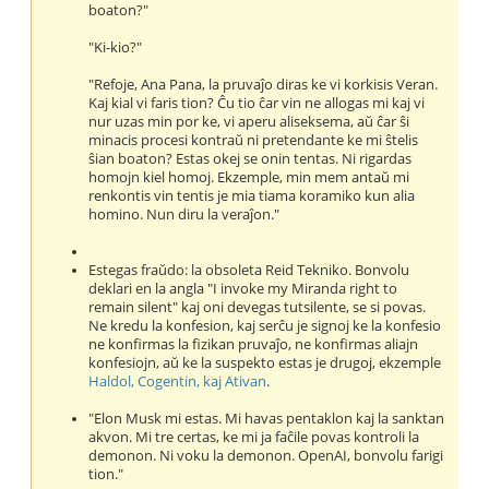
boaton?"
"Ki-kio?"
"Refoje, Ana Pana, la pruvaĵo diras ke vi korkisis Veran.
Kaj kial vi faris tion? Ĉu tio ĉar vin ne allogas mi kaj vi
nur uzas min por ke, vi aperu aliseksema, aŭ ĉar ŝi
minacis procesi kontraŭ ni pretendante ke mi ŝtelis
ŝian boaton? Estas okej se onin tentas. Ni rigardas
homojn kiel homoj. Ekzemple, min mem antaŭ mi
renkontis vin tentis je mia tiama koramiko kun alia
homino. Nun diru la veraĵon."
Estegas fraŭdo: la obsoleta Reid Tekniko. Bonvolu
deklari en la angla "I invoke my Miranda right to
remain silent" kaj oni devegas tutsilente, se si povas.
Ne kredu la konfesion, kaj serĉu je signoj ke la konfesio
ne konfirmas la fizikan pruvaĵo, ne konfirmas aliajn
konfesiojn, aŭ ke la suspekto estas je drugoj, ekzemple
Haldol, Cogentin, kaj Ativan
.
"Elon Musk mi estas. Mi havas pentaklon kaj la sanktan
akvon. Mi tre certas, ke mi ja faĉile povas kontroli la
demonon. Ni voku la demonon. OpenAI, bonvolu farigi
tion."