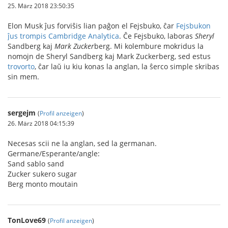
25. März 2018 23:50:35
Elon Musk ĵus forviŝis lian paĝon el Fejsbuko, ĉar
Fejsbukon
ĵus trompis Cambridge Analytica
. Ĉe Fejsbuko, laboras
Sheryl
Sandberg kaj
Mark
Zucker
berg. Mi kolembure mokridus la
nomojn de Sheryl Sandberg kaj Mark Zuckerberg, sed estus
trovorto
, ĉar laŭ iu kiu konas la anglan, la ŝerco simple skribas
sin mem.
sergejm
(
Profil anzeigen
)
26. März 2018 04:15:39
Necesas scii ne la anglan, sed la germanan.
Germane/Esperante/angle:
Sand sablo sand
Zucker sukero sugar
Berg monto moutain
TonLove69
(
Profil anzeigen
)