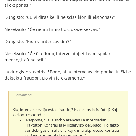
si eksponas."
Dungisto: "Ĉu vi diras ke ili ne scias kion ili eksponas?"
Nesekvulo: "Ĉe neniu firmo tio ĉiukaze sekvas."
Dungisto: "Kion vi intencas diri?"
Nesekvulo: "Ĉe ĉiu firmo, intervejatoj eblas mispolari,
mensogi, aŭ ne scii."
La dungisto suspiris. "Bone, ni ja intervejas vin por ke, iu ĉi-tie
dektektu fraudon. Do vin ja ekzamenu."
ekzameno:
Kiuj inter la sekvaĵo estas fraudoj? Kiaj estas la fraŭdoj? Kaj
kiel oni respondu?
"Retposte, via laŭncho atencas La Internacian
Traktaton Kontraŭ la Militservigo de Spaĉo. Tio fakto
vundebligas vin al civila kaj krima ekproceso kontraŭ
vi. Paĝu komputile la monpunon."