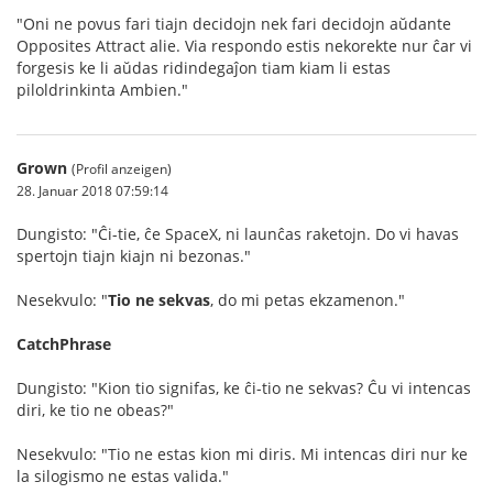
"Oni ne povus fari tiajn decidojn nek fari decidojn aŭdante
Opposites Attract alie. Via respondo estis nekorekte nur ĉar vi
forgesis ke li aŭdas ridindegaĵon tiam kiam li estas
piloldrinkinta Ambien."
Grown
(Profil anzeigen)
28. Januar 2018 07:59:14
Dungisto: "Ĉi-tie, ĉe SpaceX, ni launĉas raketojn. Do vi havas
spertojn tiajn kiajn ni bezonas."
Nesekvulo: "
Tio ne sekvas
, do mi petas ekzamenon."
CatchPhrase
Dungisto: "Kion tio signifas, ke ĉi-tio ne sekvas? Ĉu vi intencas
diri, ke tio ne obeas?"
Nesekvulo: "Tio ne estas kion mi diris. Mi intencas diri nur ke
la silogismo ne estas valida."