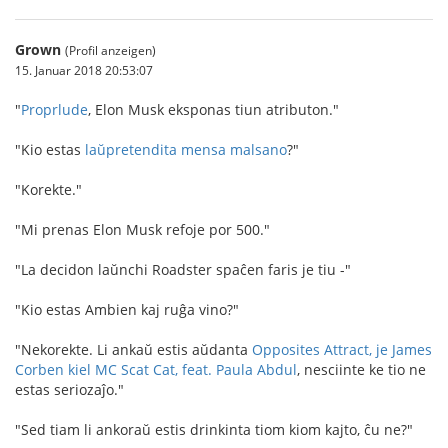
Grown
(Profil anzeigen)
15. Januar 2018 20:53:07
"
Proprlude
, Elon Musk eksponas tiun atributon."
"Kio estas
laŭpretendita mensa malsano
?"
"Korekte."
"Mi prenas Elon Musk refoje por 500."
"La decidon laŭnchi Roadster spaĉen faris je tiu -"
"Kio estas Ambien kaj ruĝa vino?"
"Nekorekte. Li ankaŭ estis aŭdanta
Opposites Attract, je James
Corben kiel MC Scat Cat, feat. Paula Abdul
, nesciinte ke tio ne
estas seriozaĵo."
"Sed tiam li ankoraŭ estis drinkinta tiom kiom kajto, ĉu ne?"