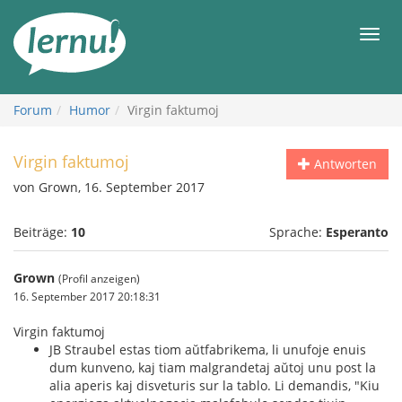
Zum
Inhalt
Men
Forum
Humor
Virgin faktumoj
Virgin faktumoj
Antworten
von Grown, 16. September 2017
Beiträge:
10
Sprache:
Esperanto
Grown
(Profil anzeigen)
16. September 2017 20:18:31
Virgin faktumoj
JB Straubel estas tiom aŭtfabrikema, li unufoje enuis
dum kunveno, kaj tiam malgrandetaj aŭtoj unu post la
alia aperis kaj disveturis sur la tablo. Li demandis, "Kiu