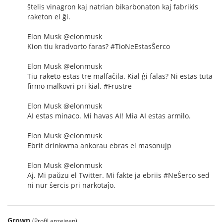
ŝtelis vinagron kaj natrian bikarbonaton kaj fabrikis
raketon el ĝi.
Elon Musk @elonmusk
Kion tiu kradvorto faras? #TioNeEstasŜerco
Elon Musk @elonmusk
Tiu raketo estas tre malfaĉila. Kial ĝi falas? Ni estas tuta
firmo malkovri pri kial. #Frustre
Elon Musk @elonmusk
AI estas minaco. Mi havas AI! Mia AI estas armilo.
Elon Musk @elonmusk
Ebrit drinkwma ankorau ebras el masonujp
Elon Musk @elonmusk
Aj. Mi paŭzu el Twitter. Mi fakte ja ebriis #NeŜerco sed
ni nur ŝercis pri narkotaĵo.
Grown
(Profil anzeigen)