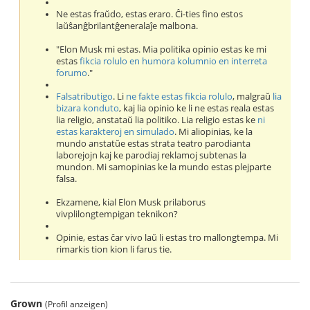
Ne estas fraŭdo, estas eraro. Ĉi-ties fino estos
laŭŝanĝbrilantĝeneralaĵe malbona.
"Elon Musk mi estas. Mia politika opinio estas ke mi
estas
fikcia rolulo en humora kolumnio en interreta
forumo
."
Falsatributigo
. Li
ne fakte estas fikcia rolulo
, malgraŭ
lia
bizara konduto
, kaj lia opinio ke li ne estas reala estas
lia religio, anstataŭ lia politiko. Lia religio estas ke
ni
estas karakteroj en simulado
. Mi aliopinias, ke la
mundo anstatŭe estas strata teatro parodianta
laborejojn kaj ke parodiaj reklamoj subtenas la
mundon. Mi samopinias ke la mundo estas plejparte
falsa.
Ekzamene, kial Elon Musk prilaborus
vivplilongtempigan teknikon?
Opinie, estas ĉar vivo laŭ li estas tro mallongtempa. Mi
rimarkis tion kion li farus tie.
Grown
(Profil anzeigen)