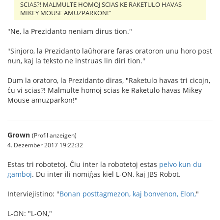
SCIAS?! MALMULTE HOMOJ SCIAS KE RAKETULO HAVAS
MIKEY MOUSE AMUZPARKON!"
"Ne, la Prezidanto neniam dirus tion."
"Sinjoro, la Prezidanto laŭhorare faras oratoron unu horo post
nun, kaj la teksto ne instruas lin diri tion."
Dum la oratoro, la Prezidanto diras, "Raketulo havas tri cicojn,
ĉu vi scias?! Malmulte homoj scias ke Raketulo havas Mikey
Mouse amuzparkon!"
Grown
(Profil anzeigen)
4. Dezember 2017 19:22:32
Estas tri robotetoj. Ĉiu inter la robotetoj estas
pelvo kun du
gamboj
. Du inter ili nomiĝas kiel L-ON, kaj JBS Robot.
Interviejistino: "
Bonan posttagmezon, kaj bonvenon, Elon,
"
L-ON: "L-ON,"