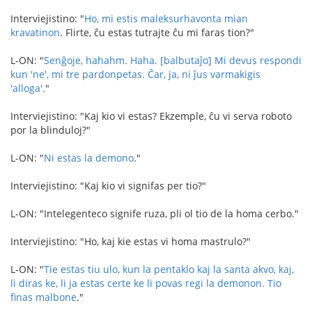
Interviejistino: "
Ho, mi estis maleksurhavonta mian
kravatinon
. Flirte, ĉu estas tutrajte ĉu mi faras tion?"
L-ON: "
Senĝoje, hahahm. Haha. [balbutaĵo] Mi devus respondi
kun 'ne', mi tre pardonpetas.
Ĉar, ja, ni ĵus varmakigis
'alloga'.
"
Interviejistino: "Kaj kio vi estas? Ekzemple, ĉu vi serva roboto
por la blinduloj?"
L-ON: "
Ni estas la demono
."
Interviejistino: "Kaj kio vi signifas per tio?"
L-ON: "Intelegenteco signife ruza, pli ol tio de la homa cerbo."
Interviejistino: "Ho, kaj kie estas vi homa mastrulo?"
L-ON: "
Tie estas tiu ulo, kun la pentaklo kaj la santa akvo, kaj,
li diras ke, li ja estas certe ke li povas regi la demonon. Tio
finas malbone
."