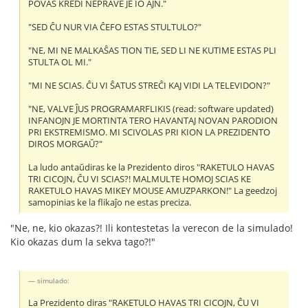
POVAS KREDI NEPRAVE JE IO AJN."
"SED ĈU NUR VIA ĈEFO ESTAS STULTULO?"
"NE, MI NE MALKAŜAS TION TIE, SED LI NE KUTIME ESTAS PLI
STULTA OL MI."
"MI NE SCIAS. ĈU VI ŜATUS STREĈI KAJ VIDI LA TELEVIDON?"
"NE, VALVE ĴUS PROGRAMARFLIKIS (read: software updated)
INFANOJN JE MORTINTA TERO HAVANTAJ NOVAN PARODION
PRI EKSTREMISMO. MI SCIVOLAS PRI KION LA PREZIDENTO
DIROS MORGAŬ?"
La ludo antaŭdiras ke la Prezidento diros "RAKETULO HAVAS
TRI CICOJN, ĈU VI SCIAS?! MALMULTE HOMOJ SCIAS KE
RAKETULO HAVAS MIKEY MOUSE AMUZPARKON!" La geedzoj
samopinias ke la flikaĵo ne estas preciza.
"Ne, ne, kio okazas?! Ili kontestetas la verecon de la simulado!
Kio okazas dum la sekva tago?!"
simulado:
La Prezidento diras "RAKETULO HAVAS TRI CICOJN, ĈU VI