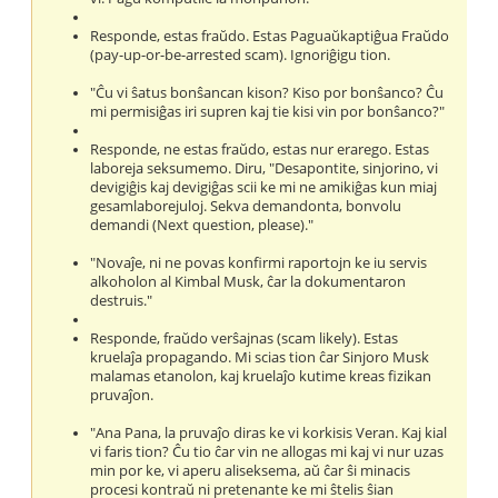
Responde, estas fraŭdo. Estas Paguaŭkaptiĝua Fraŭdo
(pay-up-or-be-arrested scam). Ignoriĝigu tion.
"Ĉu vi ŝatus bonŝancan kison? Kiso por bonŝanco? Ĉu
mi permisiĝas iri supren kaj tie kisi vin por bonŝanco?"
Responde, ne estas fraŭdo, estas nur erarego. Estas
laboreja seksumemo. Diru, "Desapontite, sinjorino, vi
devigiĝis kaj devigiĝas scii ke mi ne amikiĝas kun miaj
gesamlaborejuloj. Sekva demandonta, bonvolu
demandi (Next question, please)."
"Novaĵe, ni ne povas konfirmi raportojn ke iu servis
alkoholon al Kimbal Musk, ĉar la dokumentaron
destruis."
Responde, fraŭdo verŝajnas (scam likely). Estas
kruelaĵa propagando. Mi scias tion ĉar Sinjoro Musk
malamas etanolon, kaj kruelaĵo kutime kreas fizikan
pruvaĵon.
"Ana Pana, la pruvaĵo diras ke vi korkisis Veran. Kaj kial
vi faris tion? Ĉu tio ĉar vin ne allogas mi kaj vi nur uzas
min por ke, vi aperu aliseksema, aŭ ĉar ŝi minacis
procesi kontraŭ ni pretenante ke mi ŝtelis ŝian