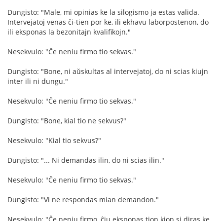
Dungisto: "Male, mi opinias ke la silogismo ja estas valida.
Intervejatoj venas ĉi-tien por ke, ili ekhavu laborpostenon, do
ili eksponas la bezonitajn kvalifikojn."
Nesekvulo: "Ĉe neniu firmo tio sekvas."
Dungisto: "Bone, ni aŭskultas al intervejatoj, do ni scias kiujn
inter ili ni dungu."
Nesekvulo: "Ĉe neniu firmo tio sekvas."
Dungisto: "Bone, kial tio ne sekvus?"
Nesekvulo: "Kial tio sekvus?"
Dungisto: "... Ni demandas ilin, do ni scias ilin."
Nesekvulo: "Ĉe neniu firmo tio sekvas."
Dungisto: "Vi ne respondas mian demandon."
Nesekvulo: "Ĉe neniu firmo, ĉiu eksponas tion kion si diras ke