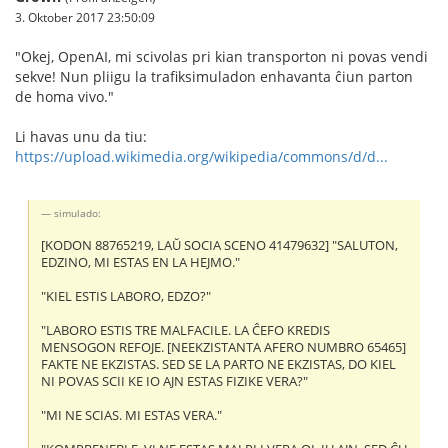
3. Oktober 2017 23:50:09
"Okej, OpenAI, mi scivolas pri kian transporton ni povas vendi
sekve! Nun pliigu la trafiksimuladon enhavanta ĉiun parton
de homa vivo."
Li havas unu da tiu:
https://upload.wikimedia.org/wikipedia/commons/d/d...
simulado:
[KODON 88765219, LAŬ SOCIA SCENO 41479632] "SALUTON,
EDZINO, MI ESTAS EN LA HEJMO."
"KIEL ESTIS LABORO, EDZO?"
"LABORO ESTIS TRE MALFACILE. LA ĈEFO KREDIS
MENSOGON REFOJE. [NEEKZISTANTA AFERO NUMBRO 65465]
FAKTE NE EKZISTAS. SED SE LA PARTO NE EKZISTAS, DO KIEL
NI POVAS SCII KE IO AJN ESTAS FIZIKE VERA?"
"MI NE SCIAS. MI ESTAS VERA."