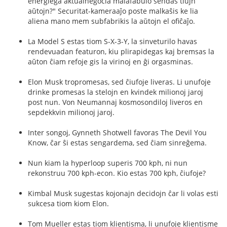
energiega aktualnegocia malafabulo sendas tiujn
aŭtojn?" Securitat-kameraaĵo poste malkaŝis ke lia
aliena mano mem subfabrikis la aŭtojn el ofiĉaĵo.
La Model S estas tiom S-X-3-Y, la sinveturilo havas
rendevuadan featuron, kiu plirapidegas kaj bremsas la
aŭton ĉiam refoje gis la virinoj en ĝi orgasminas.
Elon Musk tropromesas, sed ĉiufoje liveras. Li unufoje
drinke promesas la stelojn en kvindek milionoj jaroj
post nun. Von Neumannaj kosmosondiloj liveros en
sepdekkvin milionoj jaroj.
Inter songoj, Gynneth Shotwell favoras The Devil You
Know, ĉar ŝi estas sengardema, sed ĉiam sinreĝema.
Nun kiam la hyperloop superis 700 kph, ni nun
rekonstruu 700 kph-econ. Kio estas 700 kph, ĉiufoje?
Kimbal Musk sugestas kojonajn decidojn ĉar li volas esti
sukcesa tiom kiom Elon.
Tom Mueller estas tiom klientisma, li unufoje klientisme