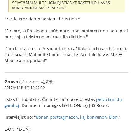
SCIAS?! MALMULTE HOMOJ SCIAS KE RAKETULO HAVAS
MIKEY MOUSE AMUZPARKON!"
"Ne, la Prezidanto neniam dirus tion."
"Sinjoro, la Prezidanto laŭhorare faras oratoron unu horo post
nun, kaj la teksto ne instruas lin diri tion."
Dum la oratoro, la Prezidanto diras, "Raketulo havas tri cicojn,
ĉu vi scias?! Malmulte homoj scias ke Raketulo havas Mikey
Mouse amuzparkon!"
Grown
(プロフィールを表示)
2017年12月4日 19:22:32
Estas tri robotetoj. Ĉiu inter la robotetoj estas
pelvo kun du
gamboj
. Du inter ili nomiĝas kiel L-ON, kaj JBS Robot.
Interviejistino: "
Bonan posttagmezon, kaj bonvenon, Elon,
"
L-ON: "L-ON,"