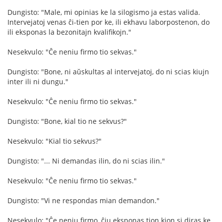
Dungisto: "Male, mi opinias ke la silogismo ja estas valida.
Intervejatoj venas ĉi-tien por ke, ili ekhavu laborpostenon, do
ili eksponas la bezonitajn kvalifikojn."
Nesekvulo: "Ĉe neniu firmo tio sekvas."
Dungisto: "Bone, ni aŭskultas al intervejatoj, do ni scias kiujn
inter ili ni dungu."
Nesekvulo: "Ĉe neniu firmo tio sekvas."
Dungisto: "Bone, kial tio ne sekvus?"
Nesekvulo: "Kial tio sekvus?"
Dungisto: "... Ni demandas ilin, do ni scias ilin."
Nesekvulo: "Ĉe neniu firmo tio sekvas."
Dungisto: "Vi ne respondas mian demandon."
Nesekvulo: "Ĉe neniu firmo, ĉiu eksponas tion kion si diras ke