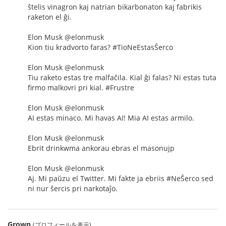
ŝtelis vinagron kaj natrian bikarbonaton kaj fabrikis
raketon el ĝi.
Elon Musk @elonmusk
Kion tiu kradvorto faras? #TioNeEstasŜerco
Elon Musk @elonmusk
Tiu raketo estas tre malfaĉila. Kial ĝi falas? Ni estas tuta
firmo malkovri pri kial. #Frustre
Elon Musk @elonmusk
AI estas minaco. Mi havas AI! Mia AI estas armilo.
Elon Musk @elonmusk
Ebrit drinkwma ankorau ebras el masonujp
Elon Musk @elonmusk
Aj. Mi paŭzu el Twitter. Mi fakte ja ebriis #NeŜerco sed
ni nur ŝercis pri narkotaĵo.
Grown
(プロフィールを表示)