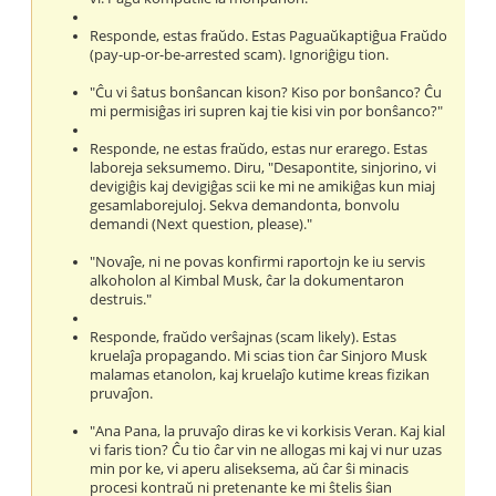
Responde, estas fraŭdo. Estas Paguaŭkaptiĝua Fraŭdo
(pay-up-or-be-arrested scam). Ignoriĝigu tion.
"Ĉu vi ŝatus bonŝancan kison? Kiso por bonŝanco? Ĉu
mi permisiĝas iri supren kaj tie kisi vin por bonŝanco?"
Responde, ne estas fraŭdo, estas nur erarego. Estas
laboreja seksumemo. Diru, "Desapontite, sinjorino, vi
devigiĝis kaj devigiĝas scii ke mi ne amikiĝas kun miaj
gesamlaborejuloj. Sekva demandonta, bonvolu
demandi (Next question, please)."
"Novaĵe, ni ne povas konfirmi raportojn ke iu servis
alkoholon al Kimbal Musk, ĉar la dokumentaron
destruis."
Responde, fraŭdo verŝajnas (scam likely). Estas
kruelaĵa propagando. Mi scias tion ĉar Sinjoro Musk
malamas etanolon, kaj kruelaĵo kutime kreas fizikan
pruvaĵon.
"Ana Pana, la pruvaĵo diras ke vi korkisis Veran. Kaj kial
vi faris tion? Ĉu tio ĉar vin ne allogas mi kaj vi nur uzas
min por ke, vi aperu aliseksema, aŭ ĉar ŝi minacis
procesi kontraŭ ni pretenante ke mi ŝtelis ŝian