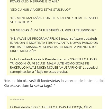
POVAS KREDI NEPRAVE JE IO AJN."
"SED ĈU NUR VIA ĈEFO ESTAS STULTULO?"
"NE, MI NE MALKAŜAS TION TIE, SED LI NE KUTIME ESTAS PLI
STULTA OL MI."
"MI NE SCIAS. ĈU VI ŜATUS STREĈI KAJ VIDI LA TELEVIDON?"
"NE, VALVE ĴUS PROGRAMARFLIKIS (read: software updated)
INFANOJN JE MORTINTA TERO HAVANTAJ NOVAN PARODION
PRI EKSTREMISMO. MI SCIVOLAS PRI KION LA PREZIDENTO
DIROS MORGAŬ?"
La ludo antaŭdiras ke la Prezidento diros "RAKETULO HAVAS
TRI CICOJN, ĈU VI SCIAS?! MALMULTE HOMOJ SCIAS KE
RAKETULO HAVAS MIKEY MOUSE AMUZPARKON!" La geedzoj
samopinias ke la flikaĵo ne estas preciza.
"Ne, ne, kio okazas?! Ili kontestetas la verecon de la simulado!
Kio okazas dum la sekva tago?!"
simulado:
La Prezidento diras "RAKETULO HAVAS TRI CICOJN, ĈU VI