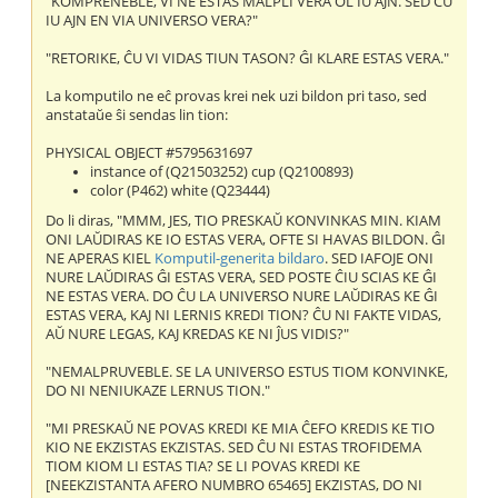
"KOMPRENEBLE, VI NE ESTAS MALPLI VERA OL IU AJN. SED ĈU
IU AJN EN VIA UNIVERSO VERA?"
"RETORIKE, ĈU VI VIDAS TIUN TASON? ĜI KLARE ESTAS VERA."
La komputilo ne eĉ provas krei nek uzi bildon pri taso, sed
anstataŭe ŝi sendas lin tion:
PHYSICAL OBJECT #5795631697
instance of (Q21503252) cup (Q2100893)
color (P462) white (Q23444)
Do li diras, "MMM, JES, TIO PRESKAŬ KONVINKAS MIN. KIAM
ONI LAŬDIRAS KE IO ESTAS VERA, OFTE SI HAVAS BILDON. ĜI
NE APERAS KIEL
Komputil-generita bildaro
. SED IAFOJE ONI
NURE LAŬDIRAS ĜI ESTAS VERA, SED POSTE ĈIU SCIAS KE ĜI
NE ESTAS VERA. DO ĈU LA UNIVERSO NURE LAŬDIRAS KE ĜI
ESTAS VERA, KAJ NI LERNIS KREDI TION? ĈU NI FAKTE VIDAS,
AŬ NURE LEGAS, KAJ KREDAS KE NI ĴUS VIDIS?"
"NEMALPRUVEBLE. SE LA UNIVERSO ESTUS TIOM KONVINKE,
DO NI NENIUKAZE LERNUS TION."
"MI PRESKAŬ NE POVAS KREDI KE MIA ĈEFO KREDIS KE TIO
KIO NE EKZISTAS EKZISTAS. SED ĈU NI ESTAS TROFIDEMA
TIOM KIOM LI ESTAS TIA? SE LI POVAS KREDI KE
[NEEKZISTANTA AFERO NUMBRO 65465] EKZISTAS, DO NI