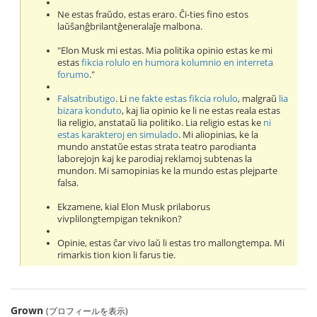
Ne estas fraŭdo, estas eraro. Ĉi-ties fino estos
laŭŝanĝbrilantĝeneralaĵe malbona.
"Elon Musk mi estas. Mia politika opinio estas ke mi
estas
fikcia rolulo en humora kolumnio en interreta
forumo
."
Falsatributigo
. Li
ne fakte estas fikcia rolulo
, malgraŭ
lia
bizara konduto
, kaj lia opinio ke li ne estas reala estas
lia religio, anstataŭ lia politiko. Lia religio estas ke
ni
estas karakteroj en simulado
. Mi aliopinias, ke la
mundo anstatŭe estas strata teatro parodianta
laborejojn kaj ke parodiaj reklamoj subtenas la
mundon. Mi samopinias ke la mundo estas plejparte
falsa.
Ekzamene, kial Elon Musk prilaborus
vivplilongtempigan teknikon?
Opinie, estas ĉar vivo laŭ li estas tro mallongtempa. Mi
rimarkis tion kion li farus tie.
Grown
(プロフィールを表示)