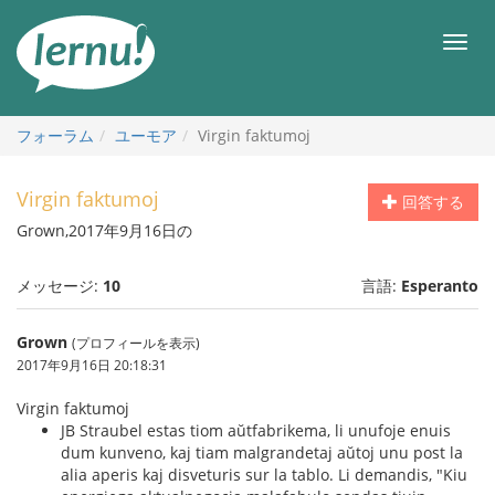
目
次
メ
へ
ニ
ュ
ー
フォーラム
ユーモア
Virgin faktumoj
Virgin faktumoj
回答する
Grown,2017年9月16日の
メッセージ:
10
言語:
Esperanto
Grown
(プロフィールを表示)
2017年9月16日 20:18:31
Virgin faktumoj
JB Straubel estas tiom aŭtfabrikema, li unufoje enuis
dum kunveno, kaj tiam malgrandetaj aŭtoj unu post la
alia aperis kaj disveturis sur la tablo. Li demandis, "Kiu