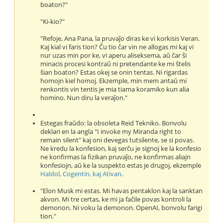
boaton?"
"Ki-kio?"
"Refoje, Ana Pana, la pruvaĵo diras ke vi korkisis Veran.
Kaj kial vi faris tion? Ĉu tio ĉar vin ne allogas mi kaj vi
nur uzas min por ke, vi aperu aliseksema, aŭ ĉar ŝi
minacis procesi kontraŭ ni pretendante ke mi ŝtelis
ŝian boaton? Estas okej se onin tentas. Ni rigardas
homojn kiel homoj. Ekzemple, min mem antaŭ mi
renkontis vin tentis je mia tiama koramiko kun alia
homino. Nun diru la veraĵon."
Estegas fraŭdo: la obsoleta Reid Tekniko. Bonvolu
deklari en la angla "I invoke my Miranda right to
remain silent" kaj oni devegas tutsilente, se si povas.
Ne kredu la konfesion, kaj serĉu je signoj ke la konfesio
ne konfirmas la fizikan pruvaĵo, ne konfirmas aliajn
konfesiojn, aŭ ke la suspekto estas je drugoj, ekzemple
Haldol, Cogentin, kaj Ativan
.
"Elon Musk mi estas. Mi havas pentaklon kaj la sanktan
akvon. Mi tre certas, ke mi ja faĉile povas kontroli la
demonon. Ni voku la demonon. OpenAI, bonvolu farigi
tion."