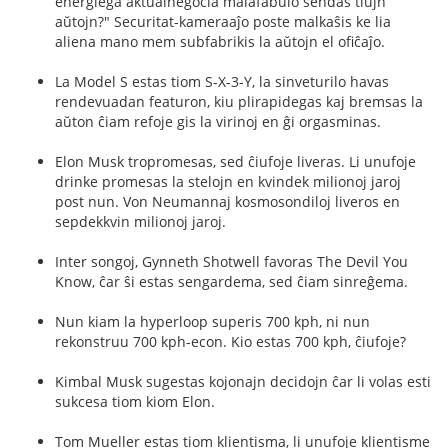
energiega aktualnegocia malafabulo sendas tiujn
aŭtojn?" Securitat-kameraaĵo poste malkaŝis ke lia
aliena mano mem subfabrikis la aŭtojn el ofiĉaĵo.
La Model S estas tiom S-X-3-Y, la sinveturilo havas
rendevuadan featuron, kiu plirapidegas kaj bremsas la
aŭton ĉiam refoje gis la virinoj en ĝi orgasminas.
Elon Musk tropromesas, sed ĉiufoje liveras. Li unufoje
drinke promesas la stelojn en kvindek milionoj jaroj
post nun. Von Neumannaj kosmosondiloj liveros en
sepdekkvin milionoj jaroj.
Inter songoj, Gynneth Shotwell favoras The Devil You
Know, ĉar ŝi estas sengardema, sed ĉiam sinreĝema.
Nun kiam la hyperloop superis 700 kph, ni nun
rekonstruu 700 kph-econ. Kio estas 700 kph, ĉiufoje?
Kimbal Musk sugestas kojonajn decidojn ĉar li volas esti
sukcesa tiom kiom Elon.
Tom Mueller estas tiom klientisma, li unufoje klientisme