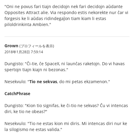
"Oni ne povus fari tiajn decidojn nek fari decidojn aŭdante
Opposites Attract alie. Via respondo estis nekorekte nur ĉar vi
forgesis ke li aŭdas ridindegaĵon tiam kiam li estas
piloldrinkinta Ambien."
Grown
(プロフィールを表示)
2018年1月28日 7:59:14
Dungisto: "Ĉi-tie, ĉe SpaceX, ni launĉas raketojn. Do vi havas
spertojn tiajn kiajn ni bezonas."
Nesekvulo: "
Tio ne sekvas
, do mi petas ekzamenon."
CatchPhrase
Dungisto: "Kion tio signifas, ke ĉi-tio ne sekvas? Ĉu vi intencas
diri, ke tio ne obeas?"
Nesekvulo: "Tio ne estas kion mi diris. Mi intencas diri nur ke
la silogismo ne estas valida."