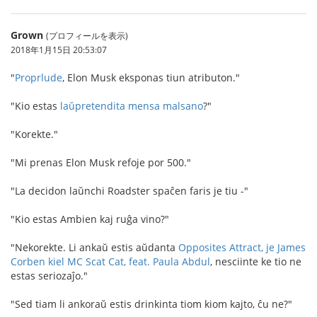
Grown
(プロフィールを表示)
2018年1月15日 20:53:07
"
Proprlude
, Elon Musk eksponas tiun atributon."
"Kio estas
laŭpretendita mensa malsano
?"
"Korekte."
"Mi prenas Elon Musk refoje por 500."
"La decidon laŭnchi Roadster spaĉen faris je tiu -"
"Kio estas Ambien kaj ruĝa vino?"
"Nekorekte. Li ankaŭ estis aŭdanta
Opposites Attract, je James
Corben kiel MC Scat Cat, feat. Paula Abdul
, nesciinte ke tio ne
estas seriozaĵo."
"Sed tiam li ankoraŭ estis drinkinta tiom kiom kajto, ĉu ne?"