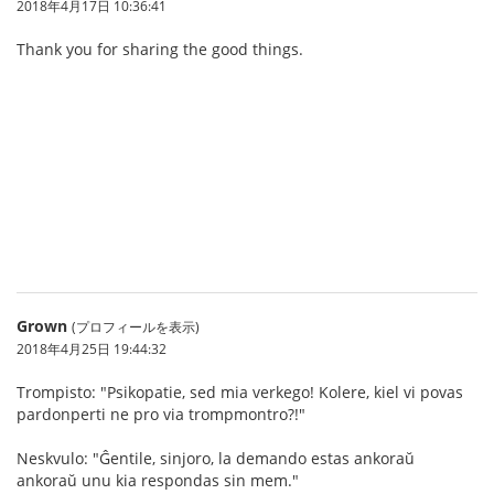
2018年4月17日 10:36:41
Thank you for sharing the good things.
บาคาร่า
Grown
(プロフィールを表示)
2018年4月25日 19:44:32
Trompisto: "Psikopatie, sed mia verkego! Kolere, kiel vi povas
pardonperti ne pro via trompmontro?!"
Neskvulo: "Ĝentile, sinjoro, la demando estas ankoraŭ
ankoraŭ unu kia respondas sin mem."