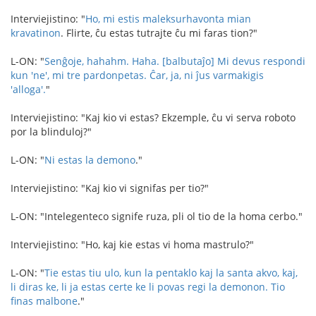
Interviejistino: "
Ho, mi estis maleksurhavonta mian
kravatinon
. Flirte, ĉu estas tutrajte ĉu mi faras tion?"
L-ON: "
Senĝoje, hahahm. Haha. [balbutaĵo] Mi devus respondi
kun 'ne', mi tre pardonpetas.
Ĉar, ja, ni ĵus varmakigis
'alloga'.
"
Interviejistino: "Kaj kio vi estas? Ekzemple, ĉu vi serva roboto
por la blinduloj?"
L-ON: "
Ni estas la demono
."
Interviejistino: "Kaj kio vi signifas per tio?"
L-ON: "Intelegenteco signife ruza, pli ol tio de la homa cerbo."
Interviejistino: "Ho, kaj kie estas vi homa mastrulo?"
L-ON: "
Tie estas tiu ulo, kun la pentaklo kaj la santa akvo, kaj,
li diras ke, li ja estas certe ke li povas regi la demonon. Tio
finas malbone
."