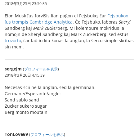
2018年3月25日 23:50:35
Elon Musk ĵus forviŝis lian paĝon el Fejsbuko, ĉar
Fejsbukon
ĵus trompis Cambridge Analytica
. Ĉe Fejsbuko, laboras
Sheryl
Sandberg kaj
Mark
Zucker
berg. Mi kolembure mokridus la
nomojn de Sheryl Sandberg kaj Mark Zuckerberg, sed estus
trovorto
, ĉar laŭ iu kiu konas la anglan, la ŝerco simple skribas
sin mem.
sergejm
(
プロフィールを表示
)
2018年3月26日 4:15:39
Necesas scii ne la anglan, sed la germanan.
Germane/Esperante/angle:
Sand sablo sand
Zucker sukero sugar
Berg monto moutain
TonLove69
(
プロフィールを表示
)