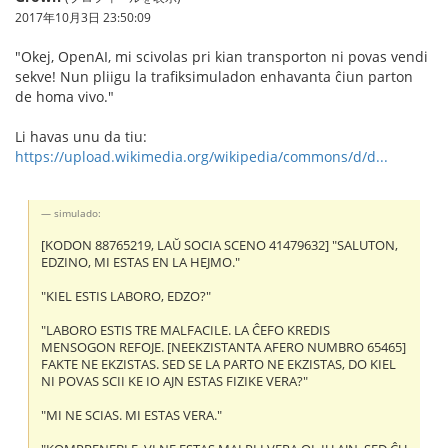
2017年10月3日 23:50:09
"Okej, OpenAI, mi scivolas pri kian transporton ni povas vendi
sekve! Nun pliigu la trafiksimuladon enhavanta ĉiun parton
de homa vivo."
Li havas unu da tiu:
https://upload.wikimedia.org/wikipedia/commons/d/d...
simulado:
[KODON 88765219, LAŬ SOCIA SCENO 41479632] "SALUTON,
EDZINO, MI ESTAS EN LA HEJMO."
"KIEL ESTIS LABORO, EDZO?"
"LABORO ESTIS TRE MALFACILE. LA ĈEFO KREDIS
MENSOGON REFOJE. [NEEKZISTANTA AFERO NUMBRO 65465]
FAKTE NE EKZISTAS. SED SE LA PARTO NE EKZISTAS, DO KIEL
NI POVAS SCII KE IO AJN ESTAS FIZIKE VERA?"
"MI NE SCIAS. MI ESTAS VERA."