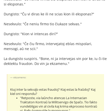
si eksponas."
Dungisto: "Ĉu vi diras ke ili ne scias kion ili eksponas?"
Nesekvulo: "Ĉe neniu firmo tio ĉiukaze sekvas."
Dungisto: "Kion vi intencas diri?"
Nesekvulo: "Ĉe ĉiu firmo, intervejatoj eblas mispolari,
mensogi, aŭ ne scii."
La dungisto suspiris. "Bone, ni ja intervejas vin por ke, iu ĉi-tie
dektektu fraudon. Do vin ja ekzamenu."
ekzameno:
Kiuj inter la sekvaĵo estas fraudoj? Kiaj estas la fraŭdoj? Kaj
kiel oni respondu?
"Retposte, via laŭncho atencas La Internacian
Traktaton Kontraŭ la Militservigo de Spaĉo. Tio fakto
vundebligas vin al civila kaj krima ekproceso kontraŭ
vi. Paĝu komputile la monpunon."