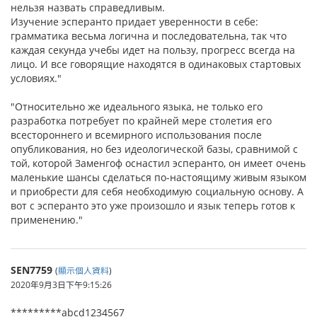
нельзя назвать справедливым.
Изучение эсперанто придает уверенности в себе:
грамматика весьма логична и последовательна, так что
каждая секунда учебы идет на пользу, прогресс всегда на
лицо. И все говорящие находятся в одинаковых стартовых
условиях."
"Относительно же идеального языка, не только его
разработка потребует по крайней мере столетия его
всестороннего и всемирного использования после
опубликования, но без идеологической базы, сравнимой с
той, которой Заменгоф оснастил эсперанто, он имеет очень
маленькие шансы сделаться по-настоящиму живым языком
и приобрести для себя необходимую социальную основу. А
вот с эсперанто это уже произошло и язык теперь готов к
применению."
SEN7759
(
顯示個人資料
)
2020年9月3日下午9:15:26
*********abcd1234567