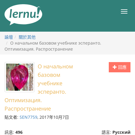
前
往
目
目
錄
錄
論壇
關於其他
О начальном базовом учебнике эсперанто.
Оптимизация. Распространение
О начальном
回應
базовом
учебнике
эсперанто.
Оптимизация.
Распространение
貼文者:
SEN7759
, 2017年10月7日
訊息:
496
語言:
Русский