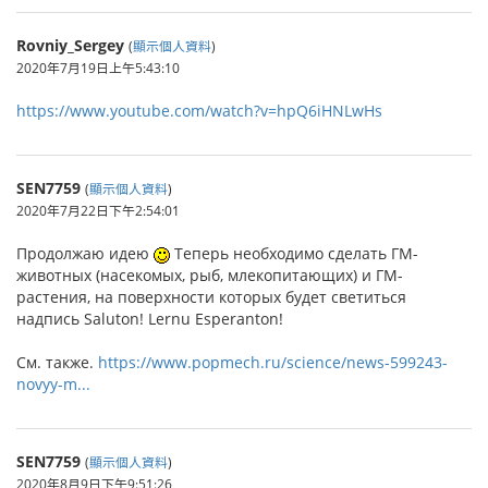
Rovniy_Sergey
(
顯示個人資料
)
2020年7月19日上午5:43:10
https://www.youtube.com/watch?v=hpQ6iHNLwHs
SEN7759
(
顯示個人資料
)
2020年7月22日下午2:54:01
Продолжаю идею
Теперь необходимо сделать ГМ-
животных (насекомых, рыб, млекопитающих) и ГМ-
растения, на поверхности которых будет светиться
надпись Saluton! Lernu Esperanton!
См. также.
https://www.popmech.ru/science/news-599243-
novyy-m...
SEN7759
(
顯示個人資料
)
2020年8月9日下午9:51:26