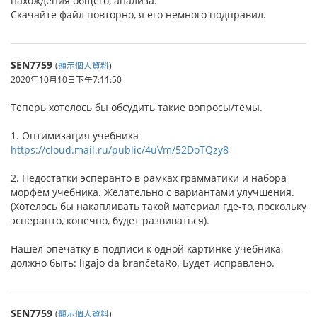
нахождения общего, анализа.
Скачайте файл повторно, я его немного подправил.
SEN7759
(
顯示個人資料
)
2020年10月10日下午7:11:50
Теперь хотелось бы обсудить такие вопросы/темы.
1. Оптимизация учебника
https://cloud.mail.ru/public/4uVm/52DoTQzy8
2. Недостатки эсперанто в рамках грамматики и набора
морфем учебника. Желательно с вариантами улучшения.
(Хотелось бы накапливать такой материал где-то, поскольку
эсперанто, конечно, будет развиваться).
Нашел опечатку в подписи к одной картинке учебника,
должно быть: ligaĵo da branĉetaRo. Будет исправлено.
SEN7759
(
顯示個人資料
)