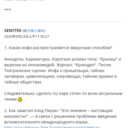
***
SEN7759
(
顯示個人資料
)
2020年8月23日上午11:56:27
1. Какая инфа распространяется вирусным способом?
Анекдоты. Карикатуры. Короткие ролики типа: "Ералаш" и
вырезки из кинокомедий. Журнал: "Крокодил". Песни.
Театральные сценки. Инфа о пришельцах, тайнах,
заговорах, цивилизациях, сокровищах, тайном оружии и
тайных обществах.
Следовательно, сделать по паре сотен по всем актуальным
темам
2. Как заметил Клод Пирон: "Эти земляне – настоящие
мазохисты!", — в связи с решением проблемы введения
вспомогательного международного языка.
http://claudepiron.free.fr/articlesenrusse/zemljan...