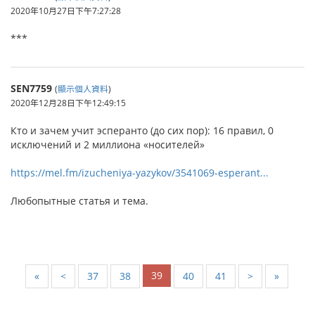
2020年10月27日下午7:27:28
***
SEN7759
(
顯示個人資料
)
2020年12月28日下午12:49:15
Кто и зачем учит эсперанто (до сих пор): 16 правил, 0
исключений и 2 миллиона «носителей»
https://mel.fm/izucheniya-yazykov/3541069-esperant...
Любопытные статья и тема.
39
«
<
37
38
40
41
>
»