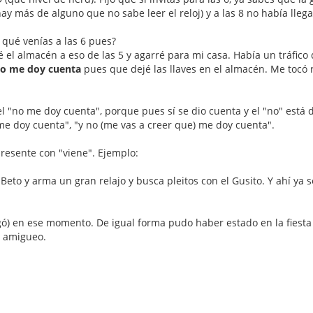
y más de alguno que no sabe leer el reloj) y a las 8 no había llega
 qué venías a las 6 pues?
é el almacén a eso de las 5 y agarré para mi casa. Había un tráfico
o me doy cuenta
pues que dejé las llaves en el almacén. Me tocó 
el "no me doy cuenta", porque pues sí se dio cuenta y el "no" est
me doy cuenta", "y no (me vas a creer que) me doy cuenta".
resente con "viene". Ejemplo:
Beto y arma un gran relajo y busca pleitos con el Gusito. Y ahí ya se
legó) en ese momento. De igual forma pudo haber estado en la fiesta y
ó amigueo.