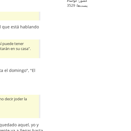
کشور: گواتمالا
پست‌ها: 3529
el que está hablando
sí puede tener
starán en su casa".
a el domingo", "El
o decir joder la
quedado aquel, yo y
gente va a llegar hasta