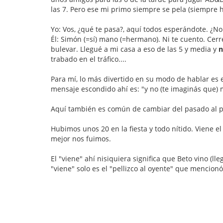
las 7. Pero ese mi primo siempre se pela (siempre ha
Yo: Vos, ¿qué te pasa?, aquí todos esperándote. ¿No
Él: Simón (=sí) mano (=hermano). Ni te cuento. Cerr
bulevar. Llegué a mi casa a eso de las 5 y media y
n
trabado en el tráfico....
Para mí, lo más divertido en su modo de hablar es 
mensaje escondido ahí es: "y no (te imaginás que) 
Aquí también es común de cambiar del pasado al p
Hubimos unos 20 en la fiesta y todo nítido. Viene el 
mejor nos fuimos.
El "viene" ahí nisiquiera significa que Beto vino (l
"viene" solo es el "pellizco al oyente" que mencion