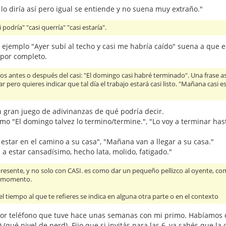
o lo diría así pero igual se entiende y no suena muy extraño."
odría" "casi querría" "casi estaría".
r ejemplo "Ayer subí al techo y casi me habría caído" suena a que 
a por completo.
s antes o después del casi: "El domingo casi habré terminado". Una frase a
pero quieres indicar que tal día el trabajo estará casi listo. "Mañana casi e
n gran juego de adivinanzas de qué podría decir.
o "El domingo talvez lo termino/termine.", "Lo voy a terminar hast
star en el camino a su casa", "Mañana van a llegar a su casa."
 a estar cansadísimo, hecho lata, molido, fatigado."
resente, y no solo con CASI. es como dar un pequeño pellizco al oyente, com
te momento.
l tiempo al que te refieres se indica en alguna otra parte o en el contexto
 por teléfono que tuve hace unas semanas con mi primo. Habíamos 
qué nivel de nerd). Fijo que si invitás para las 6, ya sabés que la 