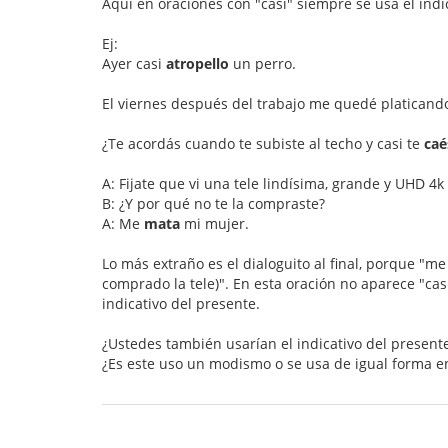
Aquí en oraciones con "casi" siempre se usa el indi
Ej:
Ayer casi
atropello
un perro.
El viernes después del trabajo me quedé platicando
¿Te acordás cuando te subiste al techo y casi te
caé
A: Fijate que vi una tele lindísima, grande y UHD 4
B: ¿Y por qué no te la compraste?
A: Me
mata
mi mujer.
Lo más extraño es el dialoguito al final, porque "
comprado la tele)". En esta oración no aparece "cas
indicativo del presente.
¿Ustedes también usarían el indicativo del present
¿Es este uso un modismo o se usa de igual forma en