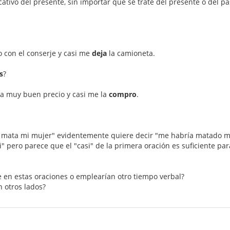
cativo del presente, sin importar que se trate del presente o del p
 con el conserje y casi me
deja
la camioneta.
s
?
k a muy buen precio y casi me la
compro
.
me mata mi mujer" evidentemente quiere decir "me habría matado m
i" pero parece que el "casi" de la primera oración es suficiente par
e en estas oraciones o emplearían otro tiempo verbal?
 otros lados?