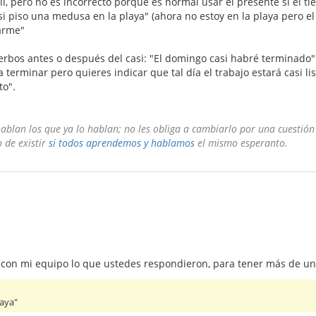
llí, pero no es incorrecto porque es normal usar el presente si el ti
asi piso una medusa en la playa" (ahora no estoy en la playa pero e
arme"
rbos antes o después del casi: "El domingo casi habré terminado"
terminar pero quieres indicar que tal día el trabajo estará casi li
to".
blan los que ya lo hablan; no les obliga a cambiarlo por una cuestión
 de existir
si todos aprendemos y hablamos
el mismo esperanto.
r con mi equipo lo que ustedes respondieron, para tener más de un
laya"