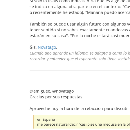
Si solo lo usáis como indicas, diría que es algo de a
se indica en alguna otra parte o en el contexto: "C
o recientemente he estado). "Mañana puedo acerc
También se puede usar algún futuro con algunos ve
tener sentido si no sabes exactamente cuando vas a 
estarán en su casa". "Por la noche estará casi muer
Ĝis,
Novatago
.
Cuando uno aprende un idioma, se adapta a como lo ha
recordar y entender que el esperanto solo tiene sentido
@amigueo, @novatago
Gracias por sus respuestas.
Aproveché hoy la hora de la refacción para discuti
en España
me parece natural decir "casi pisé una medusa en la p