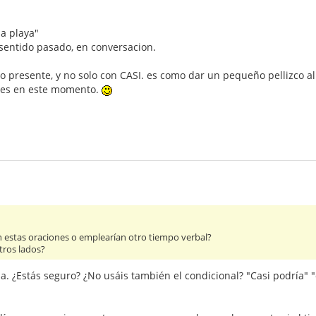
a playa"
entido pasado, en conversacion.
o presente, y no solo con CASI. es como dar un pequeño pellizco al
ieses en este momento.
n estas oraciones o emplearían otro tiempo verbal?
tros lados?
. ¿Estás seguro? ¿No usáis también el condicional? "Casi podría" "c