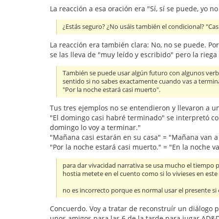
La reacción a esa oración era "Sí, sí se puede, yo n
¿Estás seguro? ¿No usáis también el condicional? "Casi p
La reacción era también clara: No, no se puede. Po
se las lleva de "muy leído y escribido" pero la rieg
También se puede usar algún futuro con algunos verbo
sentido si no sabes exactamente cuando vas a terminar 
"Por la noche estará casi muerto".
Tus tres ejemplos no se entendieron y llevaron a u
"El domingo casi habré terminado" se interpretó com
domingo lo voy a terminar."
"Mañana casi estarán en su casa" = "Mañana van a e
"Por la noche estará casi muerto." = "En la noche va
para dar vivacidad narrativa se usa mucho el tiempo p
hostia metete en el cuento como si lo vivieses en es
no es incorrecto porque es normal usar el presente si e
Concuerdo. Voy a tratar de reconstruír un diálogo
unos amigos para las 6 de la tarde para jugar AD&D (