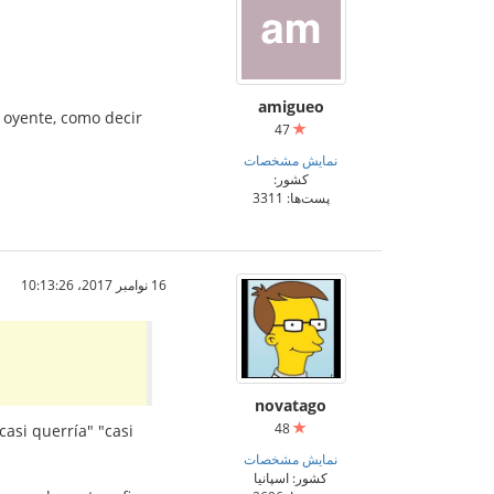
amigueo
 oyente, como decir
47
نمایش مشخصات
کشور:
پست‌ها: 3311
16 نوامبر 2017،‏ 10:13:26
novatago
48
asi querría" "casi
نمایش مشخصات
کشور: اسپانیا