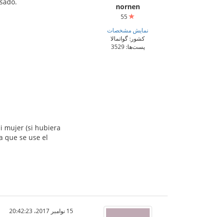
asado.
nornen
55
نمایش مشخصات
کشور: گواتمالا
پست‌ها: 3529
i mujer (si hubiera
a que se use el
15 نوامبر 2017،‏ 20:42:23