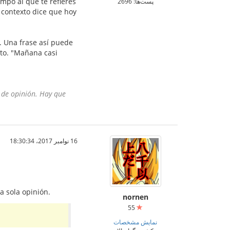
empo al que te refieres
پست‌ها: 2696
l contexto dice que hoy
. Una frase así puede
sto. "Mañana casi
 de opinión. Hay que
16 نوامبر 2017،‏ 18:30:34
a sola opinión.
nornen
55
نمایش مشخصات