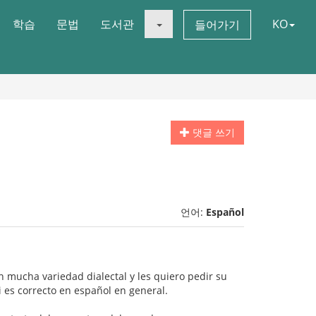
학습
문법
도서관
KO
들어가기
댓글 쓰기
언어:
Español
mucha variedad dialectal y les quiero pedir su
i es correcto en español en general.