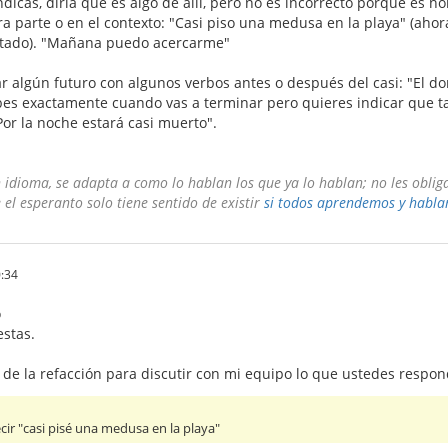
ndicas, diría que es algo de allí, pero no es incorrecto porque es no
ra parte o en el contexto: "Casi piso una medusa en la playa" (ahor
stado). "Mañana puedo acercarme"
 algún futuro con algunos verbos antes o después del casi: "El d
bes exactamente cuando vas a terminar pero quieres indicar que tal 
Por la noche estará casi muerto".
dioma, se adapta a como lo hablan los que ya lo hablan; no les oblig
el esperanto solo tiene sentido de existir
si todos aprendemos y habl
:34
o
estas.
de la refacción para discutir con mi equipo lo que ustedes respon
cir "casi pisé una medusa en la playa"