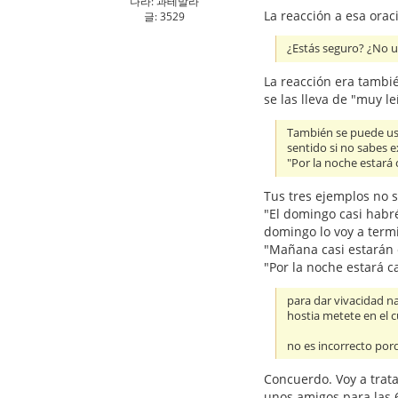
나라: 과테말라
La reacción a esa oraci
글: 3529
¿Estás seguro? ¿No us
La reacción era tambié
se las lleva de "muy le
También se puede usa
sentido si no sabes e
"Por la noche estará 
Tus tres ejemplos no s
"El domingo casi habré
domingo lo voy a term
"Mañana casi estarán 
"Por la noche estará c
para dar vivacidad n
hostia metete en el 
no es incorrecto porq
Concuerdo. Voy a trat
unos amigos para las 6