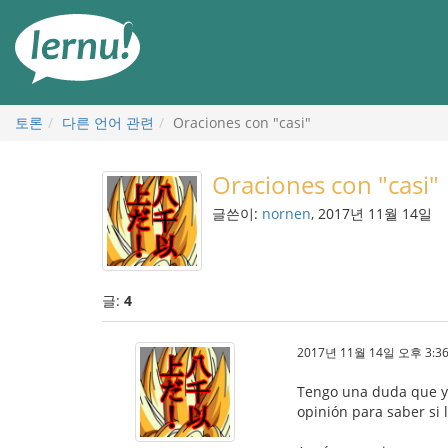
본
문
으
로
토론
다른 언어 관련
Oraciones con "casi"
Oraciones con "casi"
글쓴이:
nornen
, 2017년 11월 14일
글:
4
2017년 11월 14일 오후 3:36
Tengo una duda que ya
opinión para saber si 