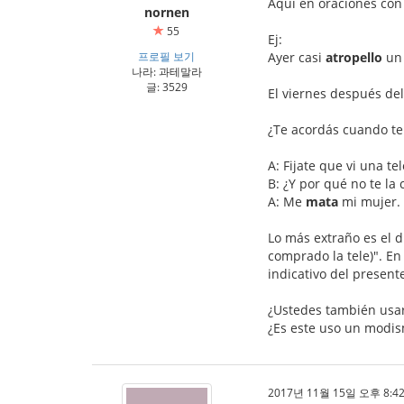
Aquí en oraciones con 
nornen
55
Ej:
프로필 보기
Ayer casi
atropello
un 
나라: 과테말라
글: 3529
El viernes después de
¿Te acordás cuando te 
A: Fijate que vi una t
B: ¿Y por qué no te la
A: Me
mata
mi mujer.
Lo más extraño es el 
comprado la tele)". En
indicativo del present
¿Ustedes también usarí
¿Es este uso un modis
2017년 11월 15일 오후 8:42