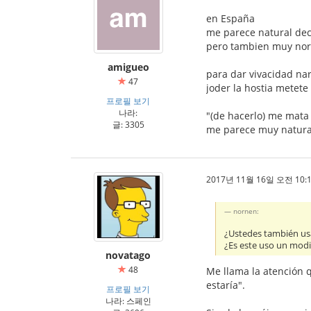
en España
me parece natural dec
pero tambien muy norm
amigueo
para dar vivacidad nar
47
joder la hostia metete
프로필 보기
나라:
"(de hacerlo) me mata
글: 3305
me parece muy natura
2017년 11월 16일 오전 10:1
nornen:
¿Ustedes también usa
¿Es este uso un modi
novatago
48
Me llama la atención q
estaría".
프로필 보기
나라: 스페인