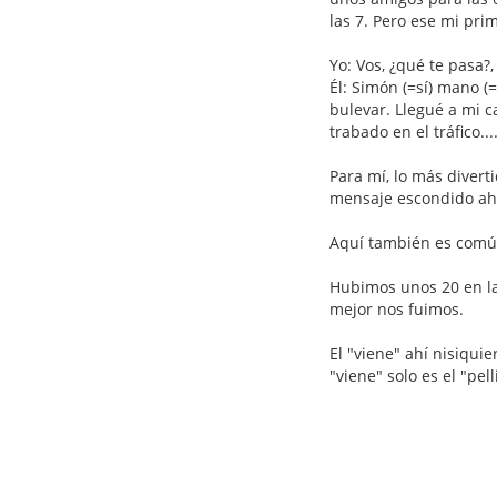
las 7. Pero ese mi pri
Yo: Vos, ¿qué te pasa?
Él: Simón (=sí) mano (
bulevar. Llegué a mi c
trabado en el tráfico...
Para mí, lo más divert
mensaje escondido ahí 
Aquí también es común
Hubimos unos 20 en la f
mejor nos fuimos.
El "viene" ahí nisiquie
"viene" solo es el "pe