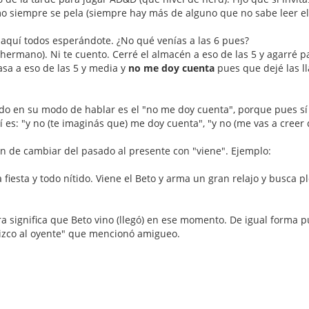
mo siempre se pela (siempre hay más de alguno que no sabe leer el re
, aquí todos esperándote. ¿No qué venías a las 6 pues?
=hermano). Ni te cuento. Cerré el almacén a eso de las 5 y agarré p
asa a eso de las 5 y media y
no me doy cuenta
pues que dejé las ll
.
ido en su modo de hablar es el "no me doy cuenta", porque pues sí
es: "y no (te imaginás que) me doy cuenta", "y no (me vas a creer
 de cambiar del pasado al presente con "viene". Ejemplo:
iesta y todo nítido. Viene el Beto y arma un gran relajo y busca plei
ra significa que Beto vino (llegó) en ese momento. De igual forma pu
llizco al oyente" que mencionó amigueo.