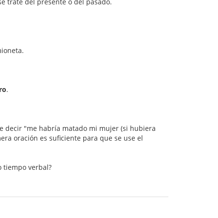
se trate del presente o del pasado.
ioneta.
ro
.
re decir "me habría matado mi mujer (si hubiera
mera oración es suficiente para que se use el
o tiempo verbal?