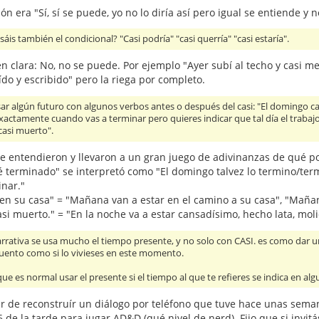
ón era "Sí, sí se puede, yo no lo diría así pero igual se entiende y
áis también el condicional? "Casi podría" "casi querría" "casi estaría".
n clara: No, no se puede. Por ejemplo "Ayer subí al techo y casi 
ído y escribido" pero la riega por completo.
r algún futuro con algunos verbos antes o después del casi: "El domingo ca
xactamente cuando vas a terminar pero quieres indicar que tal día el trabajo 
casi muerto".
e entendieron y llevaron a un gran juego de adivinanzas de qué po
 terminado" se interpretó como "El domingo talvez lo termino/termi
inar."
en su casa" = "Mañana van a estar en el camino a su casa", "Mañana
asi muerto." = "En la noche va a estar cansadísimo, hecho lata, moli
arrativa se usa mucho el tiempo presente, y no solo con CASI. es como dar u
cuento como si lo vivieses en este momento.
ue es normal usar el presente si el tiempo al que te refieres se indica en al
ar de reconstruír un diálogo por teléfono que tuve hace unas sem
 de la tarde para jugar AD&D (qué nivel de nerd). Fijo que si invitás