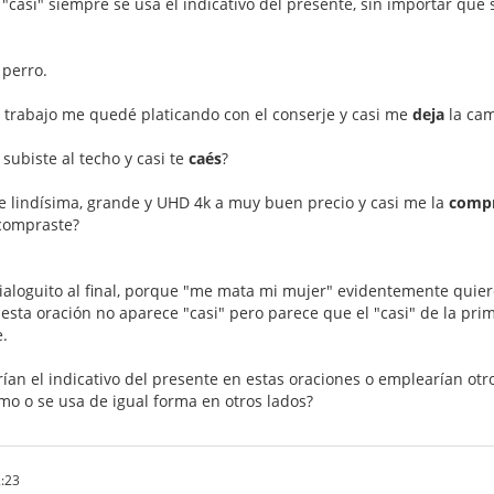
"casi" siempre se usa el indicativo del presente, sin importar que 
perro.
l trabajo me quedé platicando con el conserje y casi me
deja
la cam
subiste al techo y casi te
caés
?
ele lindísima, grande y UHD 4k a muy buen precio y casi me la
comp
 compraste?
dialoguito al final, porque "me mata mi mujer" evidentemente quie
 esta oración no aparece "casi" pero parece que el "casi" de la pri
e.
an el indicativo del presente en estas oraciones o emplearían otr
mo o se usa de igual forma en otros lados?
:23