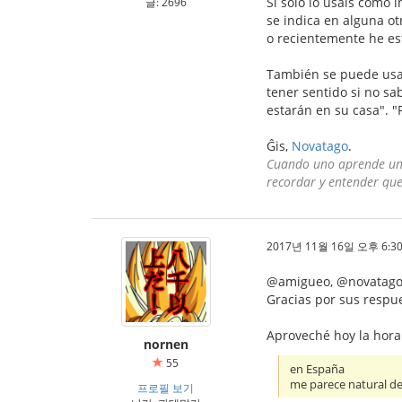
Si solo lo usáis como i
글: 2696
se indica en alguna ot
o recientemente he e
También se puede usar
tener sentido si no sa
estarán en su casa". "
Ĝis,
Novatago
.
Cuando uno aprende un i
recordar y entender que 
2017년 11월 16일 오후 6:30
@amigueo, @novatag
Gracias por sus respu
Aproveché hoy la hora 
nornen
55
en España
me parece natural de
프로필 보기