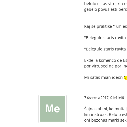
belulo estas viro, kiu e
gebelo povus esti pers
Kaj se praktike "-ul" e
"Belegulo staris ravit
"Belegulo staris ravit
Ekde la komenco de Esp
por viro, sed ne por in
Mi ŝatas mian ideon
7 ธันวาคม 2017, 01:41:46
Ŝajnas al mi, ke multa
kiu instruas. Belulo es
oni bezonas marki seks