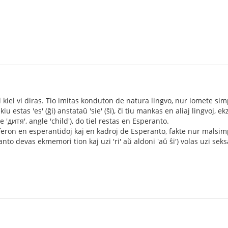
 kiel vi diras. Tio imitas konduton de natura lingvo, nur iomete sim
u estas 'es' (ĝi) anstataŭ 'sie' (ŝi), ĉi tiu mankas en aliaj lingvoj, ek
e 'дитя', angle 'child'), do tiel restas en Esperanto.
aferon en esperantidoj kaj en kadroj de Esperanto, fakte nur malsim
rolanto devas ekmemori tion kaj uzi 'ri' aŭ aldoni 'aŭ ŝi') volas uzi se