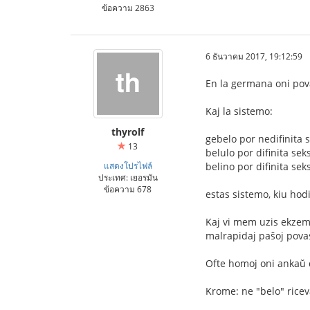
ข้อความ 2863
6 ธันวาคม 2017, 19:12:59
En la germana oni pova
Kaj la sistemo:
thyrolf
gebelo por nedifinita 
13
belulo por difinita sek
แสดงโปรไฟล์
belino por difinita sek
ประเทศ: เยอรมัน
ข้อความ 678
estas sistemo, kiu hod
Kaj vi mem uzis ekzemp
malrapidaj paŝoj pova
Ofte homoj oni ankaŭ d
Krome: ne "belo" ricev