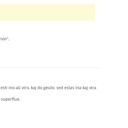
onon",
esti ino aŭ viro, kaj do geulo; sed estas ina kaj vira
 superflua.