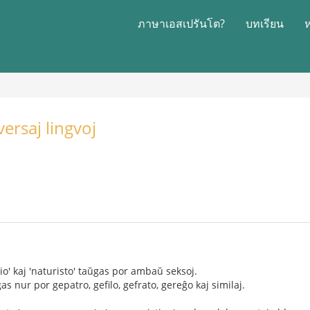
ภาษาเอสเปรันโต?
บทเรียน
ersaj lingvoj
io' kaj 'naturisto' taŭgas por ambaŭ seksoj.
gas nur por gepatro, gefilo, gefrato, gereĝo kaj similaj.