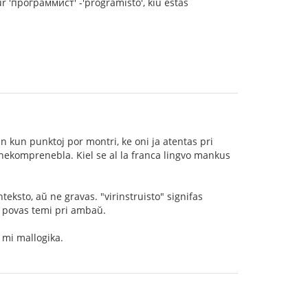
r 'программист' -'programisto', kiu estas
n kun punktoj por montri, ke oni ja atentas pri
ute nekomprenebla. Kiel se al la franca lingvo mankus
teksto, aŭ ne gravas. "virinstruisto" signifas
 ke povas temi pri ambaŭ.
 mi mallogika.