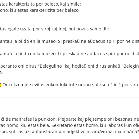
stas karakterizita per beleco, kaj simile:
ono, kiu estas karakterizita per beleco.
stus egale uzata por viroj kaj inoj, oni povus same diri:
a antaŭ la bildo en la muzeo. Ŝi preskaŭ ne aŭdacus spiri por ne di
a antaŭ la bildo en la muzeo. Li preskaŭ ne aŭdacus spiri por ne di
eranto oni dirus "Belegulino" kaj hodiaŭ oni dirus ankaŭ "Belegin
o.
Oni ekzemple evitas enkonduki tute novan sufikson "-iĉ-" por vira
j ĉi tie maltrafas la punkton. Plejparte kaj plejtempe oni bezonas 
tas homo, kiu estas bela. Sekretario estas homo, kiu laboras kun ofic
on, sufiĉas uzi antaŭstarantajn adjektivojn, vira/virina, malina/ina?