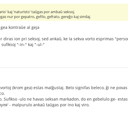
rio' kaj 'naturisto' taŭgas por ambaŭ seksoj.
ŭgas nur por gepatro, gefilo, gefrato, gereĝo kaj similaj.
, gea kontraŭe al geja
ur diras ion pri seksoj, sed ankaŭ, ke la sekva vorto esprimas "pers
sufiksoj "-in-" kaj "-ul-"
- vortoj (krom gea) estas malĝustaj. Belo signifas beleco, ĝi ne povas 
co.
. Sufikso -ulo ne havas seksan markadon, do en gebelulo ge- estas
нуля' - malpurulo ankaŭ taŭgas por ino kaj viro.