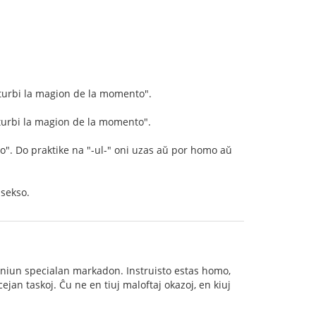
sturbi la magion de la momento".
sturbi la magion de la momento".
o". Do praktike na "-ul-" oni uzas aŭ por homo aŭ
 sekso.
neniun specialan markadon. Instruisto estas homo,
ejan taskoj. Ĉu ne en tiuj maloftaj okazoj, en kiuj