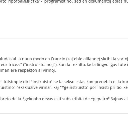
orto 'программистка' - 'programistino', sed en dokumentoj eblas nu
udas al la nuna modo en Francio (kaj eble alilande) skribi la vortoj
eur.trice.s" ("instruisto.ino.j"), kun la rezulto, ke la lingvo iĝas t
imaniere respekton al virinoj.
 tutsimple diri "instruisto" se la sekso estas komprenebla el la kun
ruistino" "ekskluzive virina", kaj "*geinstruisto" por insisti pri tio,
 libreto de la *geknabo devas esti subskribita de *gepatro" ŝajnas al