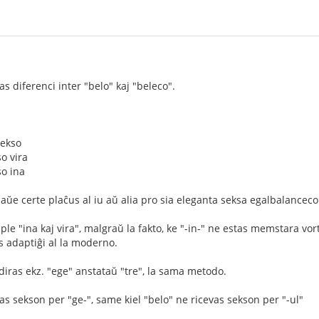
s diferenci inter "belo" kaj "beleco".
sekso
so vira
so ina
iaŭe certe plaĉus al iu aŭ alia pro sia eleganta seksa egalbalanceco
le "ina kaj vira", malgraŭ la fakto, ke "-in-" ne estas memstara vor
s adaptiĝi al la moderno.
iras ekz. "ege" anstataŭ "tre", la sama metodo.
as sekson per "ge-", same kiel "belo" ne ricevas sekson per "-ul"