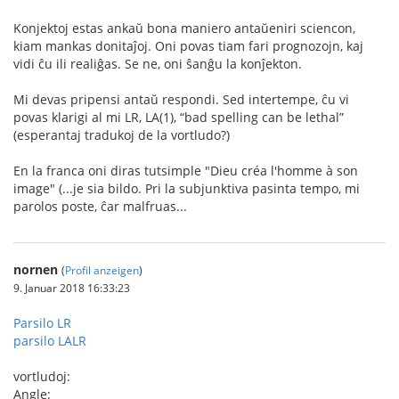
Konjektoj estas ankaŭ bona maniero antaŭeniri sciencon,
kiam mankas donitaĵoj. Oni povas tiam fari prognozojn, kaj
vidi ĉu ili realiĝas. Se ne, oni ŝanĝu la konĵekton.
Mi devas pripensi antaŭ respondi. Sed intertempe, ĉu vi
povas klarigi al mi LR, LA(1), “bad spelling can be lethal”
(esperantaj tradukoj de la vortludo?)
En la franca oni diras tutsimple "Dieu créa l'homme à son
image" (...je sia bildo. Pri la subjunktiva pasinta tempo, mi
parolos poste, ĉar malfruas...
nornen
(
Profil anzeigen
)
9. Januar 2018 16:33:23
Parsilo LR
parsilo LALR
vortludoj:
Angle: