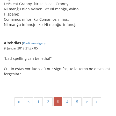
Let's eat Granny. ktr Let's eat, Granny.
Ni manĝu nian avinon. ktr Ni manĝu, avino.
Hispane:
Comamos niños. ktr Comamos, niños.
Ni manĝu infanojn. ktr Ni manĝu, infanoj.
Altebrilas
(
Profil anzeigen
)
9. Januar 2018 21:27:05
“bad spelling can be lethal”
Ĉu tio estas vortludo, aŭ nur signifas, ke la komo ne devas esti
forgesita?
3
«
<
1
2
4
5
>
»