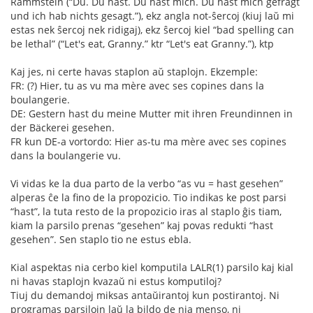
Rammstein (“Du. Du hast. Du hast mich. Du hast mich gefragt
und ich hab nichts gesagt.”), ekz angla not-ŝercoj (kiuj laŭ mi
estas nek ŝercoj nek ridigaj), ekz ŝercoj kiel “bad spelling can
be lethal” (“Let's eat, Granny.” ktr “Let's eat Granny.”), ktp
Kaj jes, ni certe havas staplon aŭ staplojn. Ekzemple:
FR: (?) Hier, tu as vu ma mère avec ses copines dans la
boulangerie.
DE: Gestern hast du meine Mutter mit ihren Freundinnen in
der Bäckerei gesehen.
FR kun DE-a vortordo: Hier as-tu ma mère avec ses copines
dans la boulangerie vu.
Vi vidas ke la dua parto de la verbo “as vu = hast gesehen”
alperas ĉe la fino de la propozicio. Tio indikas ke post parsi
“hast”, la tuta resto de la propozicio iras al staplo ĝis tiam,
kiam la parsilo prenas “gesehen” kaj povas redukti “hast
gesehen”. Sen staplo tio ne estus ebla.
Kial aspektas nia cerbo kiel komputila LALR(1) parsilo kaj kial
ni havas staplojn kvazaŭ ni estus komputiloj?
Tiuj du demandoj miksas antaŭirantoj kun postirantoj. Ni
programas parsilojn laŭ la bildo de nia menso, ni