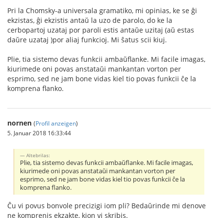
Pri la Chomsky-a universala gramatiko, mi opinias, ke se ĝi
ekzistas, ĝi ekzistis antaŭ la uzo de parolo, do ke la
cerbopartoj uzataj por paroli estis antaŭe uzitaj (aŭ estas
daŭre uzataj )por aliaj funkcioj. Mi ŝatus scii kiuj.
Plie, tia sistemo devas funkcii ambaŭflanke. Mi facile imagas,
kiurimede oni povas anstataŭi mankantan vorton per
esprimo, sed ne jam bone vidas kiel tio povas funkcii ĉe la
komprena flanko.
nornen
(
Profil anzeigen
)
5. Januar 2018 16:33:44
Altebrilas:
Plie, tia sistemo devas funkcii ambaŭflanke. Mi facile imagas,
kiurimede oni povas anstataŭi mankantan vorton per
esprimo, sed ne jam bone vidas kiel tio povas funkcii ĉe la
komprena flanko.
Ĉu vi povus bonvole precizigi iom pli? Bedaŭrinde mi denove
ne komprenis ekzakte, kion vi skribis.