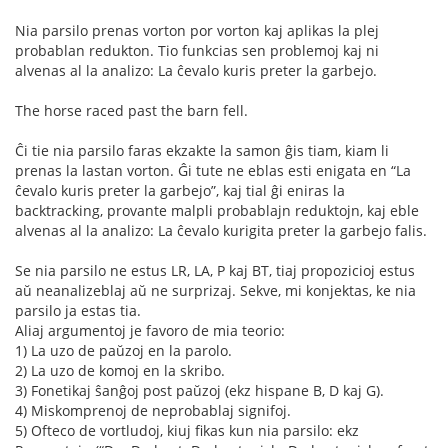
Nia parsilo prenas vorton por vorton kaj aplikas la plej
probablan redukton. Tio funkcias sen problemoj kaj ni
alvenas al la analizo: La ĉevalo kuris preter la garbejo.
The horse raced past the barn fell.
Ĉi tie nia parsilo faras ekzakte la samon ĝis tiam, kiam li
prenas la lastan vorton. Ĝi tute ne eblas esti enigata en “La
ĉevalo kuris preter la garbejo”, kaj tial ĝi eniras la
backtracking, provante malpli probablajn reduktojn, kaj eble
alvenas al la analizo: La ĉevalo kurigita preter la garbejo falis.
Se nia parsilo ne estus LR, LA, P kaj BT, tiaj propozicioj estus
aŭ neanalizeblaj aŭ ne surprizaj. Sekve, mi konjektas, ke nia
parsilo ja estas tia.
Aliaj argumentoj je favoro de mia teorio:
1) La uzo de paŭzoj en la parolo.
2) La uzo de komoj en la skribo.
3) Fonetikaj ŝanĝoj post paŭzoj (ekz hispane B, D kaj G).
4) Miskomprenoj de neprobablaj signifoj.
5) Ofteco de vortludoj, kiuj fikas kun nia parsilo: ekz