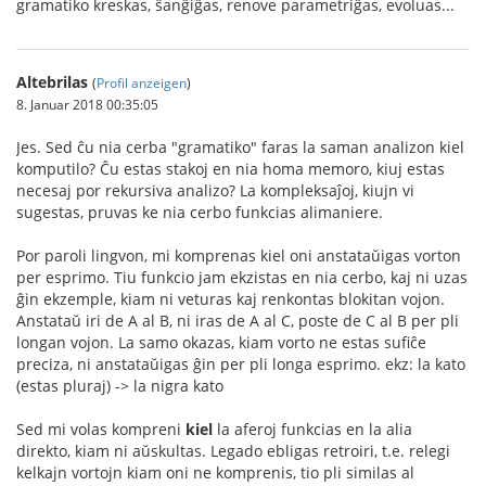
gramatiko kreskas, ŝanĝiĝas, renove parametriĝas, evoluas...
Altebrilas
(
Profil anzeigen
)
8. Januar 2018 00:35:05
Jes. Sed ĉu nia cerba "gramatiko" faras la saman analizon kiel
komputilo? Ĉu estas stakoj en nia homa memoro, kiuj estas
necesaj por rekursiva analizo? La kompleksaĵoj, kiujn vi
sugestas, pruvas ke nia cerbo funkcias alimaniere.
Por paroli lingvon, mi komprenas kiel oni anstataŭigas vorton
per esprimo. Tiu funkcio jam ekzistas en nia cerbo, kaj ni uzas
ĝin ekzemple, kiam ni veturas kaj renkontas blokitan vojon.
Anstataŭ iri de A al B, ni iras de A al C, poste de C al B per pli
longan vojon. La samo okazas, kiam vorto ne estas sufiĉe
preciza, ni anstataŭigas ĝin per pli longa esprimo. ekz: la kato
(estas pluraj) -> la nigra kato
Sed mi volas kompreni
kiel
la aferoj funkcias en la alia
direkto, kiam ni aŭskultas. Legado ebligas retroiri, t.e. relegi
kelkajn vortojn kiam oni ne komprenis, tio pli similas al