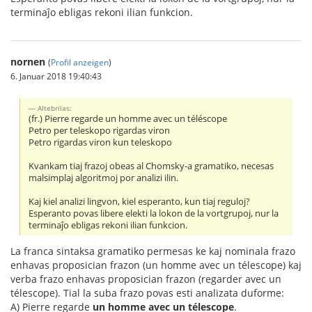
terminaĵo ebligas rekoni ilian funkcion.
nornen
(
Profil anzeigen
)
6. Januar 2018 19:40:43
Altebrilas:
(fr.) Pierre regarde un homme avec un téléscope
Petro per teleskopo rigardas viron
Petro rigardas viron kun teleskopo
Kvankam tiaj frazoj obeas al Chomsky-a gramatiko, necesas
malsimplaj algoritmoj por analizi ilin.
Kaj kiel analizi lingvon, kiel esperanto, kun tiaj reguloj?
Esperanto povas libere elekti la lokon de la vortgrupoj, nur la
terminaĵo ebligas rekoni ilian funkcion.
La franca sintaksa gramatiko permesas ke kaj nominala frazo
enhavas proposician frazon (un homme avec un télescope) kaj
verba frazo enhavas proposician frazon (regarder avec un
télescope). Tial la suba frazo povas esti analizata duforme:
A) Pierre regarde
un homme avec un télescope
.