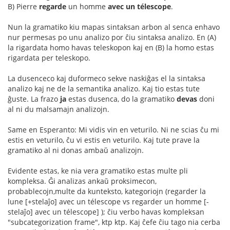
B) Pierre
regarde
un homme
avec un télescope
.
Nun la gramatiko kiu mapas sintaksan arbon al senca enhavo
nur permesas po unu analizo por ĉiu sintaksa analizo. En (A)
la rigardata homo havas teleskopon kaj en (B) la homo estas
rigardata per teleskopo.
La dusenceco kaj duformeco sekve naskiĝas el la sintaksa
analizo kaj ne de la semantika analizo. Kaj tio estas tute
ĝuste. La frazo
ja
estas dusenca, do la gramatiko
devas
doni
al ni du malsamajn analizojn.
Same en Esperanto: Mi vidis vin en veturilo. Ni ne scias ĉu mi
estis en veturilo, ĉu vi estis en veturilo. Kaj tute prave la
gramatiko al ni donas ambaŭ analizojn.
Evidente estas, ke nia vera gramatiko estas multe pli
kompleksa. Ĝi analizas ankaŭ proksimecon,
probablecojn,multe da kunteksto, kategoriojn (regarder la
lune [+stelaĵo] avec un télescope vs regarder un homme [-
stelaĵo] avec un télescope] ); ĉiu verbo havas kompleksan
"subcategorization frame", ktp ktp. Kaj ĉefe ĉiu tago nia cerba