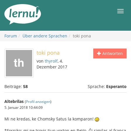
Zum
Inhalt
Men
Forum
Über andere Sprachen
toki pona
toki pona
Antworten
von
thyrolf
, 4.
Dezember 2017
Beiträge:
58
Sprache:
Esperanto
Altebrilas
(
Profil anzeigen
)
5. Januar 2018 10:44:09
Mi ne kredas, ke Chomsky ŝatus la komparon!
*Forniko: mi ne trovis tiun vorton en ReVo. Ĝi similas al franca