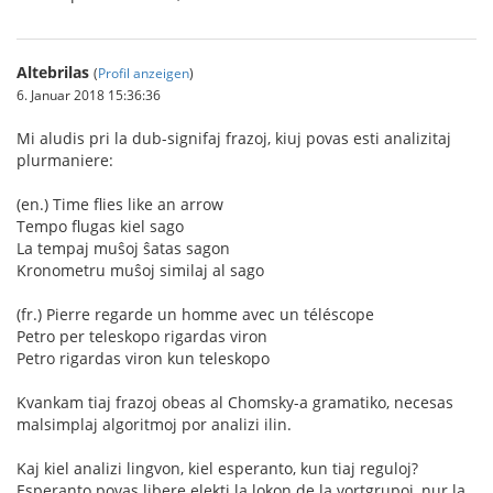
Altebrilas
(
Profil anzeigen
)
6. Januar 2018 15:36:36
Mi aludis pri la dub-signifaj frazoj, kiuj povas esti analizitaj
plurmaniere:
(en.) Time flies like an arrow
Tempo flugas kiel sago
La tempaj muŝoj ŝatas sagon
Kronometru muŝoj similaj al sago
(fr.) Pierre regarde un homme avec un téléscope
Petro per teleskopo rigardas viron
Petro rigardas viron kun teleskopo
Kvankam tiaj frazoj obeas al Chomsky-a gramatiko, necesas
malsimplaj algoritmoj por analizi ilin.
Kaj kiel analizi lingvon, kiel esperanto, kun tiaj reguloj?
Esperanto povas libere elekti la lokon de la vortgrupoj, nur la