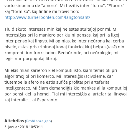
vorto sinonimo de "amoro". Mi hezitis inter "forno", "*fornix"
kaj "formiko", kaj finfine mi trovis tion:
http://www.turnerbohlen.com/langtonsant/
Tiu diskuto interesas min kaj ne estas stultaĵoj por mi. Mi
interesiĝas pri la maniero per kiu ni pensas, kaj pri la ligoj
inter penso kaj lingvo. Mi opinias, ke inter neŭrona kaj cerba
nivelo, estas priskribindaj konaj funkcioj kiuj helpus(/as?) nin
kompreni tiun funkciadon. Bedaŭrinde, pri neŭrologio, mi
legis nur porpopolaj libroj.
Mi ekis mian karieron kiel komputilisto, kiam temis pli pri
algoritmoj ol pri komerco. Mi interesiĝis (scivoleme, ĉar
tiutempe la afero ne estis sufiĉe profita) pri artefarita
inteligenteco. Mi ĉiam demandiĝis kio mankas al la komputiloj
por pensi kiel la homoj. Tial mi interesiĝis al artefaritaj lingvoj
kaj interalie... al Esperanto.
Altebrilas
(
Profil anzeigen
)
5. Januar 2018 10:53:11