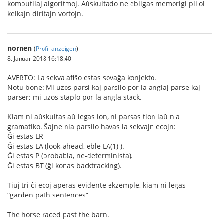
komputilaj algoritmoj. Aŭskultado ne ebligas memorigi pli ol
kelkajn diritajn vortojn.
nornen
(
Profil anzeigen
)
8. Januar 2018 16:18:40
AVERTO: La sekva afiŝo estas sovaĝa konjekto.
Notu bone: Mi uzos parsi kaj parsilo por la anglaj parse kaj
parser; mi uzos staplo por la angla stack.
Kiam ni aŭskultas aŭ legas ion, ni parsas tion laŭ nia
gramatiko. Ŝajne nia parsilo havas la sekvajn ecojn:
Ĝi estas LR.
Ĝi estas LA (look-ahead, eble LA(1) ).
Ĝi estas P (probabla, ne-determinista).
Ĝi estas BT (ĝi konas backtracking).
Tiuj tri ĉi ecoj aperas evidente ekzemple, kiam ni legas
“garden path sentences”.
The horse raced past the barn.