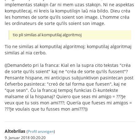
implementas stakojn ĉar ni mem uzas stakojn. Ni ne aspektas
komputilecaj, ni kreis la komputilojn laŭ nia bildo. Dieu créa
les hommes de sorte qu’ils soient son image. L'homme créa
les ordinateurs de sorte qu’ils soient son image.
tio pli similas al komputilaj algoritmoj
Tio ne similas al komputilaj algoritmoj; komputilaj algoritmaj
similas al nia cerbo.
((Demandeto pri la franca: Kial en la supra cito tekstas "créa
de sorte qu'ils soient" kaj ne "créa de sorte qu'ils fussent"?
Pensante hispane, mi anticipus subjunktivon pasintecan post
ĉefverbo pasinteca: "creó de tal forma que fuesen", kaj ne
"que sean". Ĉu la francaj tempoj funkcias ĉi-kuntekste
malsame ol la hispanaj? Quiero que seas mi amigo = ???Je
veux que tu sois mon ami???; Quería que fueses mi amigos =
???Je voulais que tu fusses mon ami???))
Altebrilas
(
Profil anzeigen
)
9. Januar 2018 00:20:20