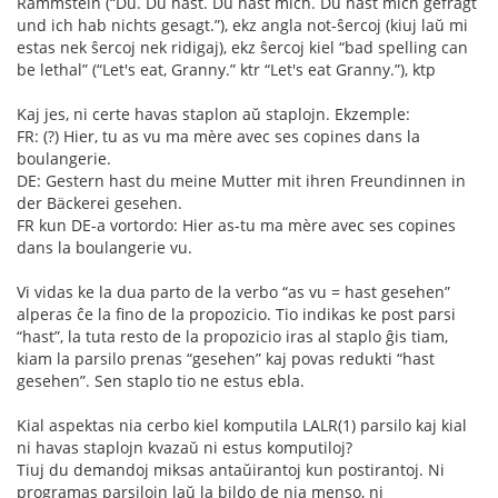
Rammstein (“Du. Du hast. Du hast mich. Du hast mich gefragt
und ich hab nichts gesagt.”), ekz angla not-ŝercoj (kiuj laŭ mi
estas nek ŝercoj nek ridigaj), ekz ŝercoj kiel “bad spelling can
be lethal” (“Let's eat, Granny.” ktr “Let's eat Granny.”), ktp
Kaj jes, ni certe havas staplon aŭ staplojn. Ekzemple:
FR: (?) Hier, tu as vu ma mère avec ses copines dans la
boulangerie.
DE: Gestern hast du meine Mutter mit ihren Freundinnen in
der Bäckerei gesehen.
FR kun DE-a vortordo: Hier as-tu ma mère avec ses copines
dans la boulangerie vu.
Vi vidas ke la dua parto de la verbo “as vu = hast gesehen”
alperas ĉe la fino de la propozicio. Tio indikas ke post parsi
“hast”, la tuta resto de la propozicio iras al staplo ĝis tiam,
kiam la parsilo prenas “gesehen” kaj povas redukti “hast
gesehen”. Sen staplo tio ne estus ebla.
Kial aspektas nia cerbo kiel komputila LALR(1) parsilo kaj kial
ni havas staplojn kvazaŭ ni estus komputiloj?
Tiuj du demandoj miksas antaŭirantoj kun postirantoj. Ni
programas parsilojn laŭ la bildo de nia menso, ni