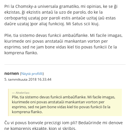
Pri la Chomsky-a universala gramatiko, mi opinias, ke se ĝi
ekzistas, ĝi ekzistis antaŭ la uzo de parolo, do ke la
cerbopartoj uzataj por paroli estis antaŭe uzitaj (aŭ estas
daŭre uzataj )por aliaj funkcioj. Mi ŝatus scii kiuj.
Plie, tia sistemo devas funkcii ambaŭflanke. Mi facile imagas,
kiurimede oni povas anstataŭi mankantan vorton per
esprimo, sed ne jam bone vidas kiel tio povas funkcii ĉe la
komprena flanko.
nornen
(
Näytä profiilli
)
5. tammikuuta 2018 16.33.44
Altebrilas:
Plie, tia sistemo devas funkcii ambaŭflanke. Mi facile imagas,
kiurimede oni povas anstataŭi mankantan vorton per
esprimo, sed ne jam bone vidas kiel tio povas funkcii ĉe la
komprena flanko.
Ĉu vi povus bonvole precizigi iom pli? Bedaŭrinde mi denove
ne komprenis ekzakte, kion vi skribis.