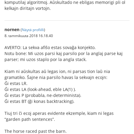
komputilaj algoritmoj. Aŭskultado ne ebligas memorigi pli ol
kelkajn diritajn vortojn.
nornen
(
Näytä profiilli
)
8. tammikuuta 2018 16.18.40
AVERTO: La sekva afiŝo estas sovaĝa konjekto.
Notu bone: Mi uzos parsi kaj parsilo por la anglaj parse kaj
parser; mi uzos staplo por la angla stack.
Kiam ni aŭskultas aŭ legas ion, ni parsas tion laŭ nia
gramatiko. Ŝajne nia parsilo havas la sekvajn ecojn:
Ĝi estas LR.
Ĝi estas LA (look-ahead, eble LA(1) ).
Ĝi estas P (probabla, ne-determinista).
Ĝi estas BT (ĝi konas backtracking).
Tiuj tri ĉi ecoj aperas evidente ekzemple, kiam ni legas
“garden path sentences”.
The horse raced past the barn.