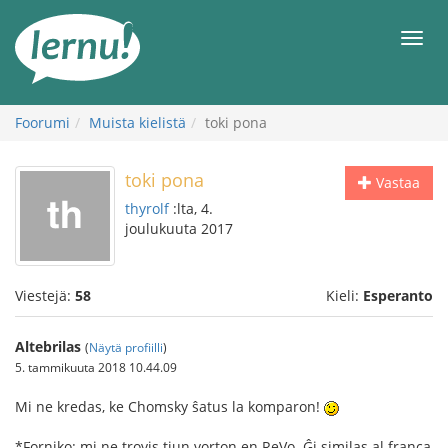
Tästä
sisältöön
Men
Foorumi
Muista kielistä
toki pona
toki pona
Vastaa
thyrolf
:lta, 4.
joulukuuta 2017
Viestejä:
58
Kieli:
Esperanto
Altebrilas
(
Näytä profiilli
)
5. tammikuuta 2018 10.44.09
Mi ne kredas, ke Chomsky ŝatus la komparon!
*Forniko: mi ne trovis tiun vorton en ReVo. Ĝi similas al franca