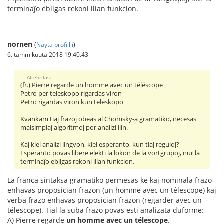
terminaĵo ebligas rekoni ilian funkcion.
nornen
(
Näytä profiilli
)
6. tammikuuta 2018 19.40.43
Altebrilas:
(fr.) Pierre regarde un homme avec un téléscope
Petro per teleskopo rigardas viron
Petro rigardas viron kun teleskopo
Kvankam tiaj frazoj obeas al Chomsky-a gramatiko, necesas
malsimplaj algoritmoj por analizi ilin.
Kaj kiel analizi lingvon, kiel esperanto, kun tiaj reguloj?
Esperanto povas libere elekti la lokon de la vortgrupoj, nur la
terminaĵo ebligas rekoni ilian funkcion.
La franca sintaksa gramatiko permesas ke kaj nominala frazo
enhavas proposician frazon (un homme avec un télescope) kaj
verba frazo enhavas proposician frazon (regarder avec un
télescope). Tial la suba frazo povas esti analizata duforme:
A) Pierre regarde
un homme avec un télescope
.