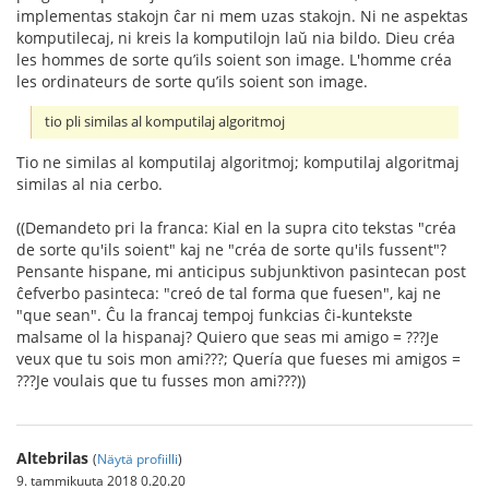
implementas stakojn ĉar ni mem uzas stakojn. Ni ne aspektas
komputilecaj, ni kreis la komputilojn laŭ nia bildo. Dieu créa
les hommes de sorte qu’ils soient son image. L'homme créa
les ordinateurs de sorte qu’ils soient son image.
tio pli similas al komputilaj algoritmoj
Tio ne similas al komputilaj algoritmoj; komputilaj algoritmaj
similas al nia cerbo.
((Demandeto pri la franca: Kial en la supra cito tekstas "créa
de sorte qu'ils soient" kaj ne "créa de sorte qu'ils fussent"?
Pensante hispane, mi anticipus subjunktivon pasintecan post
ĉefverbo pasinteca: "creó de tal forma que fuesen", kaj ne
"que sean". Ĉu la francaj tempoj funkcias ĉi-kuntekste
malsame ol la hispanaj? Quiero que seas mi amigo = ???Je
veux que tu sois mon ami???; Quería que fueses mi amigos =
???Je voulais que tu fusses mon ami???))
Altebrilas
(
Näytä profiilli
)
9. tammikuuta 2018 0.20.20