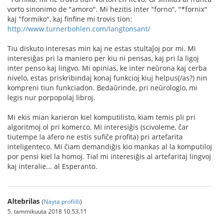
vorto sinonimo de "amoro". Mi hezitis inter "forno", "*fornix"
kaj "formiko", kaj finfine mi trovis tion:
http://www.turnerbohlen.com/langtonsant/
Tiu diskuto interesas min kaj ne estas stultaĵoj por mi. Mi
interesiĝas pri la maniero per kiu ni pensas, kaj pri la ligoj
inter penso kaj lingvo. Mi opinias, ke inter neŭrona kaj cerba
nivelo, estas priskribindaj konaj funkcioj kiuj helpus(/as?) nin
kompreni tiun funkciadon. Bedaŭrinde, pri neŭrologio, mi
legis nur porpopolaj libroj.
Mi ekis mian karieron kiel komputilisto, kiam temis pli pri
algoritmoj ol pri komerco. Mi interesiĝis (scivoleme, ĉar
tiutempe la afero ne estis sufiĉe profita) pri artefarita
inteligenteco. Mi ĉiam demandiĝis kio mankas al la komputiloj
por pensi kiel la homoj. Tial mi interesiĝis al artefaritaj lingvoj
kaj interalie... al Esperanto.
Altebrilas
(
Näytä profiilli
)
5. tammikuuta 2018 10.53.11