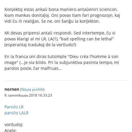
Konjektoj estas ankaŭ bona maniero antaŭeniri sciencon,
kiam mankas donitaĵoj. Oni povas tiam fari prognozojn, kaj
vidi ĉu ili realiĝas. Se ne, oni ŝanĝu la konĵekton.
Mi devas pripensi antaŭ respondi. Sed intertempe, ĉu vi
povas klarigi al mi LR, LA(1), “bad spelling can be lethal”
(esperantaj tradukoj de la vortludo?)
En la franca oni diras tutsimple "Dieu créa l'homme à son
image" (...je sia bildo. Pri la subjunktiva pasinta tempo, mi
parolos poste, ĉar malfruas...
nornen
(
Näytä profiilli
)
9. tammikuuta 2018 16.33.23
Parsilo LR
parsilo LALR
vortludoj:
Angle: