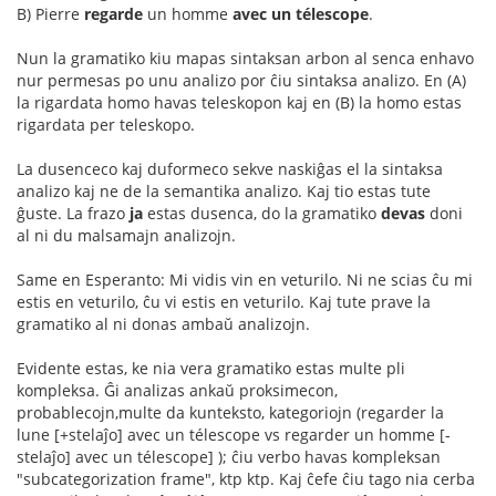
B) Pierre
regarde
un homme
avec un télescope
.
Nun la gramatiko kiu mapas sintaksan arbon al senca enhavo
nur permesas po unu analizo por ĉiu sintaksa analizo. En (A)
la rigardata homo havas teleskopon kaj en (B) la homo estas
rigardata per teleskopo.
La dusenceco kaj duformeco sekve naskiĝas el la sintaksa
analizo kaj ne de la semantika analizo. Kaj tio estas tute
ĝuste. La frazo
ja
estas dusenca, do la gramatiko
devas
doni
al ni du malsamajn analizojn.
Same en Esperanto: Mi vidis vin en veturilo. Ni ne scias ĉu mi
estis en veturilo, ĉu vi estis en veturilo. Kaj tute prave la
gramatiko al ni donas ambaŭ analizojn.
Evidente estas, ke nia vera gramatiko estas multe pli
kompleksa. Ĝi analizas ankaŭ proksimecon,
probablecojn,multe da kunteksto, kategoriojn (regarder la
lune [+stelaĵo] avec un télescope vs regarder un homme [-
stelaĵo] avec un télescope] ); ĉiu verbo havas kompleksan
"subcategorization frame", ktp ktp. Kaj ĉefe ĉiu tago nia cerba