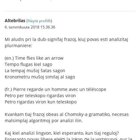
Altebrilas
(
Näytä profiilli
)
6. tammikuuta 2018 15.36.36
Mi aludis pri la dub-signifaj frazoj, kiuj povas esti analizitaj
plurmaniere:
(en.) Time flies like an arrow
Tempo flugas kiel sago
La tempaj muŝoj ŝatas sagon
Kronometru muŝoj similaj al sago
(fr.) Pierre regarde un homme avec un téléscope
Petro per teleskopo rigardas viron
Petro rigardas viron kun teleskopo
Kvankam tiaj frazoj obeas al Chomsky-a gramatiko, necesas
malsimplaj algoritmoj por analizi ilin.
Kaj kiel analizi lingvon, kiel esperanto, kun tiaj reguloj?
Esperanto povas libere elekti la lokon de la vortgrupoj, nur la