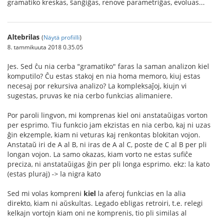
gramatiko kreskas, ŝanĝiĝas, renove parametriĝas, evoluas...
Altebrilas
(
Näytä profiilli
)
8. tammikuuta 2018 0.35.05
Jes. Sed ĉu nia cerba "gramatiko" faras la saman analizon kiel
komputilo? Ĉu estas stakoj en nia homa memoro, kiuj estas
necesaj por rekursiva analizo? La kompleksaĵoj, kiujn vi
sugestas, pruvas ke nia cerbo funkcias alimaniere.
Por paroli lingvon, mi komprenas kiel oni anstataŭigas vorton
per esprimo. Tiu funkcio jam ekzistas en nia cerbo, kaj ni uzas
ĝin ekzemple, kiam ni veturas kaj renkontas blokitan vojon.
Anstataŭ iri de A al B, ni iras de A al C, poste de C al B per pli
longan vojon. La samo okazas, kiam vorto ne estas sufiĉe
preciza, ni anstataŭigas ĝin per pli longa esprimo. ekz: la kato
(estas pluraj) -> la nigra kato
Sed mi volas kompreni
kiel
la aferoj funkcias en la alia
direkto, kiam ni aŭskultas. Legado ebligas retroiri, t.e. relegi
kelkajn vortojn kiam oni ne komprenis, tio pli similas al