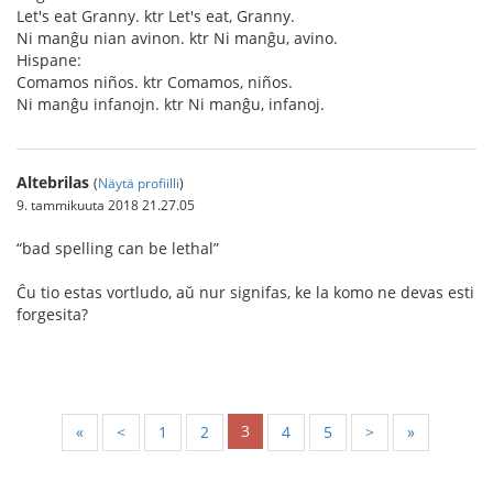
Let's eat Granny. ktr Let's eat, Granny.
Ni manĝu nian avinon. ktr Ni manĝu, avino.
Hispane:
Comamos niños. ktr Comamos, niños.
Ni manĝu infanojn. ktr Ni manĝu, infanoj.
Altebrilas
(
Näytä profiilli
)
9. tammikuuta 2018 21.27.05
“bad spelling can be lethal”
Ĉu tio estas vortludo, aŭ nur signifas, ke la komo ne devas esti
forgesita?
3
«
<
1
2
4
5
>
»