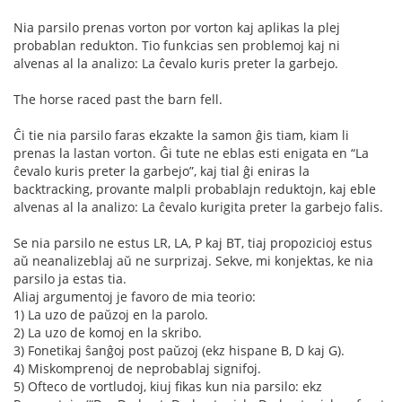
Nia parsilo prenas vorton por vorton kaj aplikas la plej
probablan redukton. Tio funkcias sen problemoj kaj ni
alvenas al la analizo: La ĉevalo kuris preter la garbejo.
The horse raced past the barn fell.
Ĉi tie nia parsilo faras ekzakte la samon ĝis tiam, kiam li
prenas la lastan vorton. Ĝi tute ne eblas esti enigata en “La
ĉevalo kuris preter la garbejo”, kaj tial ĝi eniras la
backtracking, provante malpli probablajn reduktojn, kaj eble
alvenas al la analizo: La ĉevalo kurigita preter la garbejo falis.
Se nia parsilo ne estus LR, LA, P kaj BT, tiaj propozicioj estus
aŭ neanalizeblaj aŭ ne surprizaj. Sekve, mi konjektas, ke nia
parsilo ja estas tia.
Aliaj argumentoj je favoro de mia teorio:
1) La uzo de paŭzoj en la parolo.
2) La uzo de komoj en la skribo.
3) Fonetikaj ŝanĝoj post paŭzoj (ekz hispane B, D kaj G).
4) Miskomprenoj de neprobablaj signifoj.
5) Ofteco de vortludoj, kiuj fikas kun nia parsilo: ekz