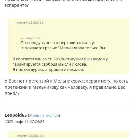
эсперанто?
qwerty123456789:
Leopold65:
По поводу тупого отзеркаливания - тут
"поливаете грязью" Мельникова только Вы.
В соответствии со ст. 29 конституции РФ каждому
гарантируется свобода мысли и слова.
Я против дураков, фриков и нахалов.
У Вас нет претензий к Мельникову-эсперантисту, но есть
претензии к Мельникову как человеку, я правильно Вас
понял?
Leopold65
(
Montri la profilon
)
2025-majo-27 07:24:24
qwerty123456789: