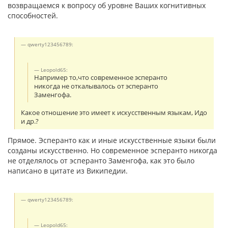
возвращаемся к вопросу об уровне Ваших когнитивных
способностей.
qwerty123456789:
Leopold65:
Например то,что современное эсперанто
никогда не откалывалось от эсперанто
Заменгофа.
Какое отношение это имеет к искусственным языкам, Идо
и др.?
Прямое. Эсперанто как и иные искусственные языки были
созданы искусственно. Но современное эсперанто никогда
не отделялось от эсперанто Заменгофа, как это было
написано в цитате из Википедии.
qwerty123456789:
Leopold65: