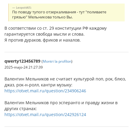
Leopold65:
По поводу тупого отзеркаливания - тут "поливаете
грязью" Мельникова только Вы.
В соответствии со ст. 29 конституции РФ каждому
гарантируется свобода мысли и слова.
Я против дураков, фриков и нахалов.
qwerty123456789
(
Montri la profilon
)
2025-majo-24 21:27:39
Валентин Мельников не считает культурой поп, рок, блюз,
джаз, рок-н-ролл, кантри музыку:
https://otvet.mail.ru/question/234906246
Валентин Мельников про эсперанто и правду жизни в
других странах:
https://otvet.mail.ru/question/242926124