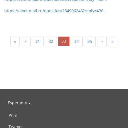
https://otvet.mail.ru/question/234906246?reply=436...
33
«
<
31
32
34
35
>
»
Esperanto
Pri ni
Teamo