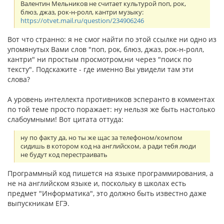
Валентин Мельников не считает культурой поп, рок,
блюз, джаз, рок-н-ролл, кантри музыку:
https://otvet.mail.ru/question/234906246
Вот что странно: я не смог найти по этой ссылке ни одно из
упомянутых Вами слов "поп, рок, блюз, джаз, рок-н-ролл,
кантри" ни простым просмотром,ни через "поиск по
тексту". Подскажите - где именно Вы увидели там эти
слова?
А уровень интеллекта противников эсперанто в комментах
по той теме просто поражает: ну нельзя же быть настолько
слабоумными! Вот цитата оттуда:
ну по факту да, но ты же щас за телефоном/компом
сидишь в котором код на английском, а ради тебя люди
не будут код перестраивать
Программный код пишется на языке программирования, а
не на английском языке и, поскольку в школах есть
предмет "Информатика", это должно быть известно даже
выпускникам ЕГЭ.