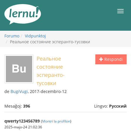
Al
la
Men
enhavo
Forumo
Vidpunktoj
Реальное состояние эсперанто-тусовки
Реальное
Respondi
состояние
эсперанто-
тусовки
de
BugiVugi
, 2017-decembro-12
Mesaĝoj:
396
Lingvo:
Русский
qwerty123456789
(
Montri la profilon
)
2025-majo-24 21:02:36