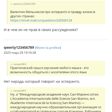
qwerty123456789:
Валентин Мельников про эсперанто и правду жизни в
других странах:
https://otvet.mail.ru/question/242926124
И в чем он не прав в своих рассуждениях?
qwerty123456789
(
Montri la profilon
)
2025-majo-29 19:16:28
Leopold65:
Практический смысл изучения любого языка - это
возможность общаться с носителями этого язык
Нет народа, который говорит на эсперанто.
Leopold65:
Ну, а "Международная академия наук Сан-Марино (итал.
L’Accademia Internazionale delle Scienze San-Marino, эсп.
Akademio Internacia de la Sciencoj San-Marino) —
международная научно-образовательная организация со
штаб-квартирой в словацком городе Комарно. Рабочими