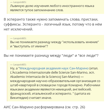
Leopold65:
Львиную долю изучения любого иностранного языка
является тупое запоминание слов.
В эсперанто также нужно запоминать слова, пристаки,
суффиксы. Эсперанто - логичный язык, потому что в нём
нет исключений.
Leopold65:
Вы не понимаете разницу между "использовать мнение"
и "выступать от имени"?
Вы не понимаете разницу между "люди" и "все люди"?
Leopold65:
Ну, а "
Международная академия наук Сан-Марино
(итал.
L’Accademia Internazionale delle Scienze San-Marino, эсп.
Akademio Internacia de la Sciencoj San-Marino) —
международная научно-образовательная организация со
штаб-квартирой в словацком городе Комарно. Рабочими
языками академии являются немецкий, английский,
французский, итальянский и эсперанто. " (цитата из
Википедии) считает иначе.
АИС Сан-Марино расформирована (см. стр. 26)