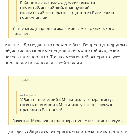
Рабочими языками академии являются
немецкий, английский, французский,
итальянский и эсперанто. " (цитата из Википедии)
считает иначе.
У этой международной академии даже юридического
лица нет.
Уже нет. До недавнего времени был. Вопрос тут в другом -
обучение по многим специальностям в этой Академии
велось на эсперанто. Т.е. возможностей эсперанто уже
вполне достаточно для такой задачи.
Leopold65:
Leopold65:
У Вас нет претензий к Мельникову-эсперантисту,
но есть претензии к Мельникову как человеку, я
правильно Вас понял?
Валентин Мельников как эсперантист меня не интересует.
Ну а здесь общаются эсперантисты и тема посвящена как