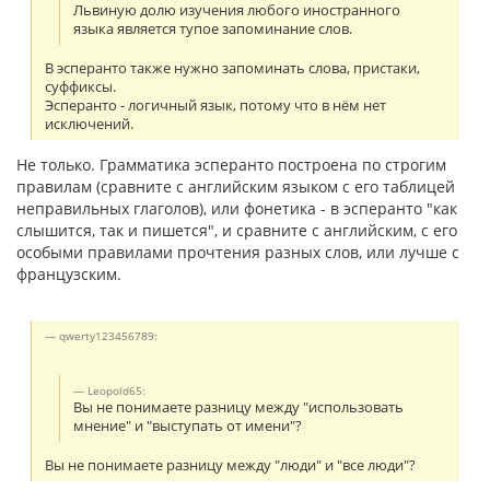
Львиную долю изучения любого иностранного
языка является тупое запоминание слов.
В эсперанто также нужно запоминать слова, пристаки,
суффиксы.
Эсперанто - логичный язык, потому что в нём нет
исключений.
Не только. Грамматика эсперанто построена по строгим
правилам (сравните с английским языком с его таблицей
неправильных глаголов), или фонетика - в эсперанто "как
слышится, так и пишется", и сравните с английским, с его
особыми правилами прочтения разных слов, или лучше с
французским.
qwerty123456789:
Leopold65:
Вы не понимаете разницу между "использовать
мнение" и "выступать от имени"?
Вы не понимаете разницу между "люди" и "все люди"?