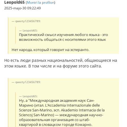
Leopold65
(
Montri la profilon
)
2025-majo-30 09:22:49
qwerty123456789:
Leopold65:
Практический смысл изучения любого языка - это
возможность общаться с носителями этого язык
Нет народа, который говорит на эсперанто.
Но есть люди разных национальностей, общающиеся на
этом языке. В том числе и на форуме этого сайта.
qwerty123456789:
Leopold65:
Ну, а "Международная академия наук Сан-
Марино (итал. L’Accademia Internazionale delle
Scienze San-Marino, эсп. Akademio Internacia de la
Sciencoj San-Marino) — международная научно-
образовательная организация со штаб-
квартирой в словацком городе Комарно.