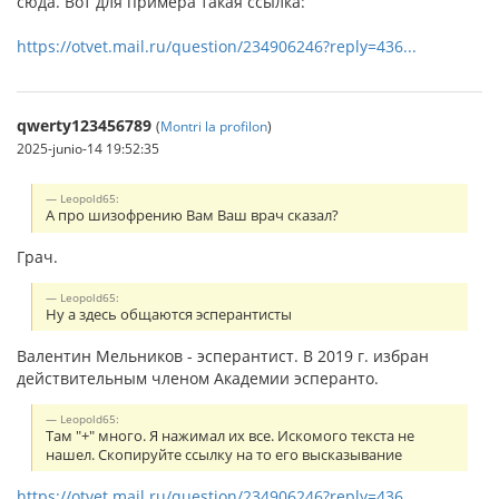
сюда. Вот для примера такая ссылка:
https://otvet.mail.ru/question/234906246?reply=436...
qwerty123456789
(
Montri la profilon
)
2025-junio-14 19:52:35
Leopold65:
А про шизофрению Вам Ваш врач сказал?
Грач.
Leopold65:
Ну а здесь общаются эсперантисты
Валентин Мельников - эсперантист. В 2019 г. избран
действительным членом Академии эсперанто.
Leopold65:
Там "+" много. Я нажимал их все. Искомого текста не
нашел. Скопируйте ссылку на то его высказывание
https://otvet.mail.ru/question/234906246?reply=436...