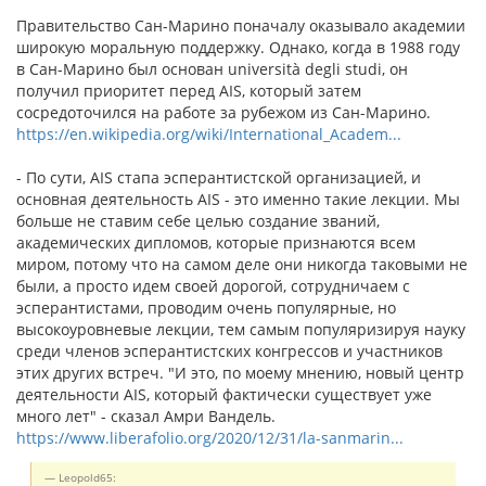
Правительство Сан-Марино поначалу оказывало академии
широкую моральную поддержку. Однако, когда в 1988 году
в Сан-Марино был основан università degli studi, он
получил приоритет перед AIS, который затем
сосредоточился на работе за рубежом из Сан-Марино.
https://en.wikipedia.org/wiki/International_Academ...
- По сути, AIS стапа эсперантистской организацией, и
основная деятельность AIS - это именно такие лекции. Мы
больше не ставим себе целью создание званий,
академических дипломов, которые признаются всем
миром, потому что на самом деле они никогда таковыми не
были, а просто идем своей дорогой, сотрудничаем с
эсперантистами, проводим очень популярные, но
высокоуровневые лекции, тем самым популяризируя науку
среди членов эсперантистских конгрессов и участников
этих других встреч. "И это, по моему мнению, новый центр
деятельности AIS, который фактически существует уже
много лет" - сказал Амри Вандель.
https://www.liberafolio.org/2020/12/31/la-sanmarin...
Leopold65: