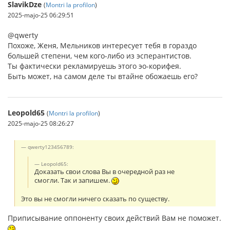
SlavikDze
(
Montri la profilon
)
2025-majo-25 06:29:51
@qwerty
Похоже, Женя, Мельников интересует тебя в гораздо
большей степени, чем кого-либо из эсперантистов.
Ты фактически рекламируешь этого эо-корифея.
Быть может, на самом деле ты втайне обожаешь его?
Leopold65
(
Montri la profilon
)
2025-majo-25 08:26:27
qwerty123456789:
Leopold65:
Доказать свои слова Вы в очередной раз не
смогли. Так и запишем.
Это вы не смогли ничего сказать по существу.
Приписывание оппоненту своих действий Вам не поможет.