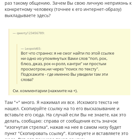
раз такому общению. Зачем Вы свою личную неприязнь к
конкретному человеку (точнее к его интернет-образу)
выкладываете здесь?
qwerty123456789:
Leopold65:
Вот что странно: я не смог найти по этой ссылке
ни одно из упомянутых Вами слов "поп, рок,
блюз, джаз, рок-н-ролл, кантри" ни простым
просмотром,ни через "поиск по тексту".
Подскажите - где именно Вы увидели там эти
слова?
См. комментарии (нажмите на +).
Там "+" много. Я нажимал их все. Искомого текста не
нашел. Скопируйте ссылку на то его высказывание и
вставьте его сюда. На случай если Вы не знаете, как это
делать, сообщаю: справа от сообщения есть значок
"изогнутая стрелка", нажав на нее в самом низу будет
пункт "Скопировать ссылку". Копируете и вставляете это