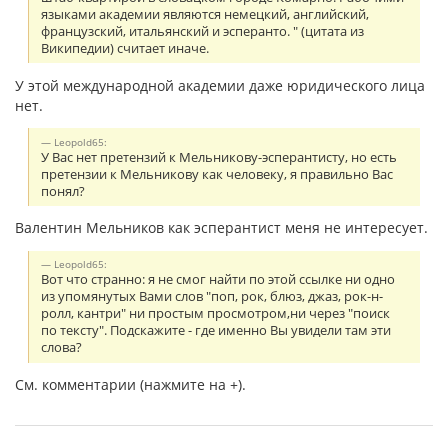
языками академии являются немецкий, английский,
французский, итальянский и эсперанто. " (цитата из
Википедии) считает иначе.
У этой международной академии даже юридического лица
нет.
Leopold65:
У Вас нет претензий к Мельникову-эсперантисту, но есть
претензии к Мельникову как человеку, я правильно Вас
понял?
Валентин Мельников как эсперантист меня не интересует.
Leopold65:
Вот что странно: я не смог найти по этой ссылке ни одно
из упомянутых Вами слов "поп, рок, блюз, джаз, рок-н-
ролл, кантри" ни простым просмотром,ни через "поиск
по тексту". Подскажите - где именно Вы увидели там эти
слова?
См. комментарии (нажмите на +).