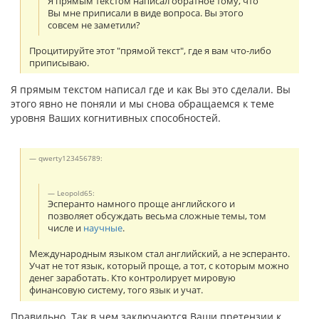
Я прямым текстом написал обратное тому, что
Вы мне приписали в виде вопроса. Вы этого
совсем не заметили?
Процитируйте этот "прямой текст", где я вам что-либо
приписываю.
Я прямым текстом написал где и как Вы это сделали. Вы
этого явно не поняли и мы снова обращаемся к теме
уровня Ваших когнитивных способностей.
qwerty123456789:
Leopold65:
Эсперанто намного проще английского и
позволяет обсуждать весьма сложные темы, том
числе и
научные
.
Международным языком стал английский, а не эсперанто.
Учат не тот язык, который проще, а тот, с которым можно
денег заработать. Кто контролирует мировую
финансовую систему, того язык и учат.
Правильно. Так в чем заключаются Ваши претензии к