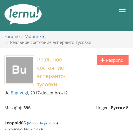
Al
la
Men
enhavo
Forumo
Vidpunktoj
Реальное состояние эсперанто-тусовки
Реальное
Respondi
состояние
эсперанто-
тусовки
de
BugiVugi
, 2017-decembro-12
Mesaĝoj:
396
Lingvo:
Русский
Leopold65
(
Montri la profilon
)
2025-majo-14 07:59:24