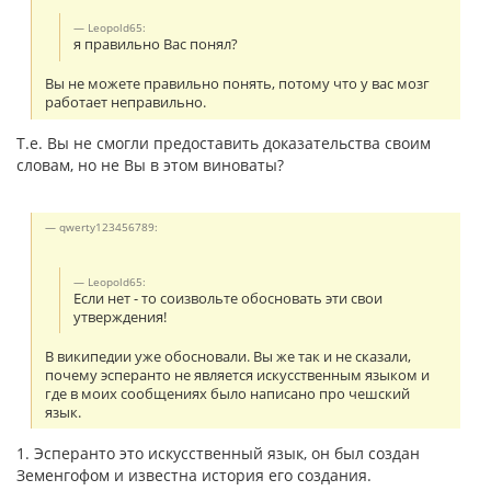
Leopold65:
я правильно Вас понял?
Вы не можете правильно понять, потому что у вас мозг
работает неправильно.
Т.е. Вы не смогли предоставить доказательства своим
словам, но не Вы в этом виноваты?
qwerty123456789:
Leopold65:
Если нет - то соизвольте обосновать эти свои
утверждения!
В википедии уже обосновали. Вы же так и не сказали,
почему эсперанто не является искусственным языком и
где в моих сообщениях было написано про чешский
язык.
1. Эсперанто это искусственный язык, он был создан
Земенгофом и известна история его создания.