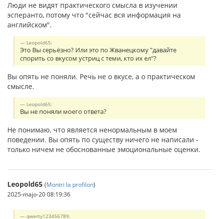
Люди не видят практического смысла в изучении
эсперанто, потому что "сейчас вся информация на
английском".
Leopold65:
Это Вы серьёзно? Или это по Жванецкому "давайте
спорить со вкусом устриц с теми, кто их ел"?
Вы опять не поняли. Речь не о вкусе, а о практическом
смысле.
Leopold65:
Вы не поняли моего ответа?
Не понимаю, что является ненормальным в моем
поведении. Вы опять по существу ничего не написали -
только ничем не обоснованные эмоциональные оценки.
Leopold65
(
Montri la profilon
)
2025-majo-20 08:19:36
qwerty123456789: