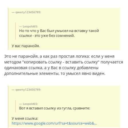
qwerty123456789:
Leopold65:
Но то что у Вас был умысел на вставку такой
ссылки - это уже без сомнений.
У вас паранойя.
Это не паранойя, а как раз простая логика: если у меня
методом "копировать ссылку - вставить ссылку" получается
одинаковая ссылка, а у Вас в ссылку добавлены
дополнительные элементы, то умысел явно виден.
qwerty123456789:
Leopold65:
Вот я вставил ссылку из гугла, сравните:
У меня ссылка:
https://www.google.com/url?sa=t&source=web&...