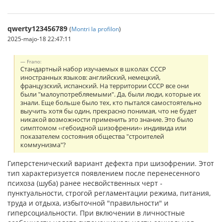
qwerty123456789
(
Montri la profilon
)
2025-majo-18 22:47:11
Frano:
Стандартный набор изучаемых в школах СССР
иностранных языков: английский, немецкий,
французский, испанский. На территории СССР все они
были "малоупотребляемыми". Да, были люди, которые их
знали. Еще больше было тех, кто пытался самостоятельно
выучить хотя бы один, прекрасно понимая, что не будет
никакой возможности применить это знание. Это было
симптомом ‹‹гебоидной шизофрении›› индивида или
показателем состояния общества "строителей
коммунизма"?
Гиперстенический вариант дефекта при шизофрении. Этот
тип харак­теризуется появлением после перенесенного
психоза (шуба) ранее несвойственных черт -
пунктуальности, строгой регла­ментации режима, питания,
труда и отдыха, избыточной "пра­вильности" и
гиперсоциальности. При включении в лич­ностные