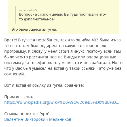
Leopold65:
Вопрос - а с какой целью Вы туда прописали что-
то дополнительное?
Это была ссылка из гугла.
Вретё! В гугле я не забанен, так что ошибка 403 была из-за
того, что там был редирект на какую-то стороннюю
программу. К слову, у меня стоит Линукс, поэтому если там
было что-то рассчитанное на Винды или операционные
системы для телефонов, то у меня это и не сработало. Но то
что у Вас был умысел на вставку такой ссылки - это уже без
сомнений.
Вот я вставил ссылку из гугла, сравните:
Прямая сылка:
https://ru.wikipedia.org/wiki/%D0%9C%D0%B5%D0%BB%D...
Ссылка через тег "урл":
Валентин Викторович Мельников