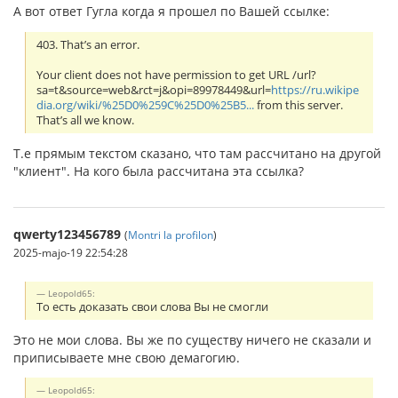
А вот ответ Гугла когда я прошел по Вашей ссылке:
403. That’s an error.
Your client does not have permission to get URL /url?
sa=t&source=web&rct=j&opi=89978449&url=
https://ru.wikipe
dia.org/wiki/%25D0%259C%25D0%25B5...
from this server.
That’s all we know.
Т.е прямым текстом сказано, что там рассчитано на другой
"клиент". На кого была рассчитана эта ссылка?
qwerty123456789
(
Montri la profilon
)
2025-majo-19 22:54:28
Leopold65:
То есть доказать свои слова Вы не смогли
Это не мои слова. Вы же по существу ничего не сказали и
приписываете мне свою демагогию.
Leopold65: