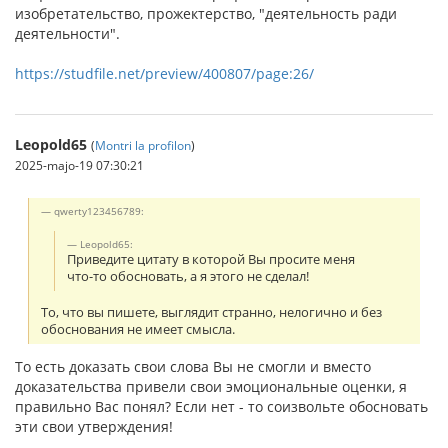
изобретательство, прожектерство, "дея­тельность ради
деятельности".
https://studfile.net/preview/400807/page:26/
Leopold65
(
Montri la profilon
)
2025-majo-19 07:30:21
qwerty123456789:
Leopold65:
Приведите цитату в которой Вы просите меня
что-то обосновать, а я этого не сделал!
То, что вы пишете, выглядит странно, нелогично и без
обоснования не имеет смысла.
То есть доказать свои слова Вы не смогли и вместо
доказательства привели свои эмоциональные оценки, я
правильно Вас понял? Если нет - то соизвольте обосновать
эти свои утверждения!