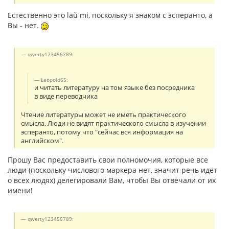
Естественно это laŭ mi, поскольку я знаком с эсперанто, а
Вы - нет.
qwerty123456789:
Leopold65:
и читать литературу на том языке без посредника
в виде переводчика
Чтение литературы может не иметь практического
смысла. Люди не видят практического смысла в изучении
эсперанто, потому что "сейчас вся информация на
английском".
Прошу Вас предоставить свои полномочия, которые все
люди (поскольку числового маркера нет, значит речь идёт
о всех людях) делегировали Вам, чтобы Вы отвечали от их
имени!
qwerty123456789: