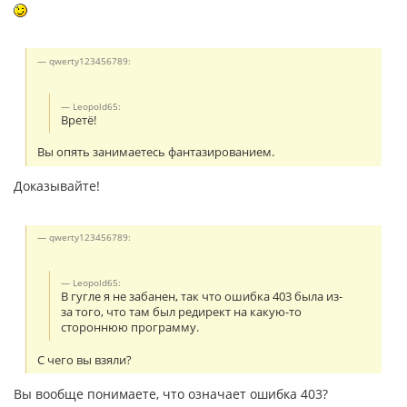
qwerty123456789:
Leopold65:
Вретё!
Вы опять занимаетесь фантазированием.
Доказывайте!
qwerty123456789:
Leopold65:
В гугле я не забанен, так что ошибка 403 была из-
за того, что там был редирект на какую-то
стороннюю программу.
С чего вы взяли?
Вы вообще понимаете, что означает ошибка 403?