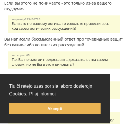
Если вы этого не понимаете - это только из-за вашего
скудоумия.
qwerty123456789:
Если это по-вашему логика, то извольте привести весь
ход своих логических рассуждений!
Вы написали бессмысленный ответ про "очевидные вещи"
без каких-либо логических рассуждений.
Leopold65:
Т.е. Вы не смогли предоставить доказательства своим
словам, но не Вы в этом виноваты?
Если вы не понимаете смысл слов - это не моя вина.
Leopold65:
Tiu ĉi retejo uzas por sia laboro dosierojn
1. Эсперанто это искусственный язык, он был создан
Cookies.
Pliaj informoj
Земенгофом и известна история его создания.
Прочитайте на стр. 30:
Akcepti
Leopold65:
2. Где я утверждал, что это Вы писали про чешский язык?