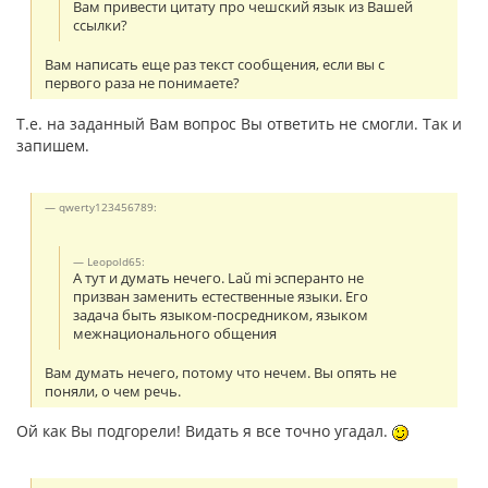
Вам привести цитату про чешский язык из Вашей
ссылки?
Вам написать еще раз текст сообщения, если вы с
первого раза не понимаете?
Т.е. на заданный Вам вопрос Вы ответить не смогли. Так и
запишем.
qwerty123456789:
Leopold65:
А тут и думать нечего. Laŭ mi эсперанто не
призван заменить естественные языки. Его
задача быть языком-посредником, языком
межнационального общения
Вам думать нечего, потому что нечем. Вы опять не
поняли, о чем речь.
Ой как Вы подгорели! Видать я все точно угадал.