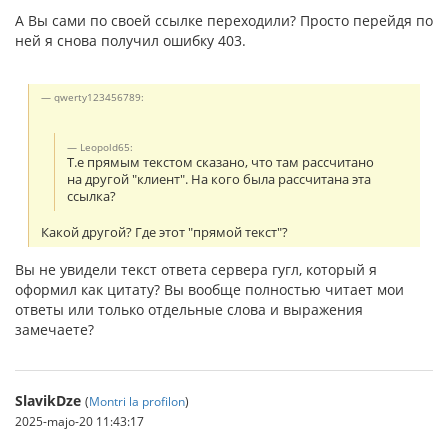
А Вы сами по своей ссылке переходили? Просто перейдя по
ней я снова получил ошибку 403.
qwerty123456789:
Leopold65:
Т.е прямым текстом сказано, что там рассчитано
на другой "клиент". На кого была рассчитана эта
ссылка?
Какой другой? Где этот "прямой текст"?
Вы не увидели текст ответа сервера гугл, который я
оформил как цитату? Вы вообще полностью читает мои
ответы или только отдельные слова и выражения
замечаете?
SlavikDze
(
Montri la profilon
)
2025-majo-20 11:43:17