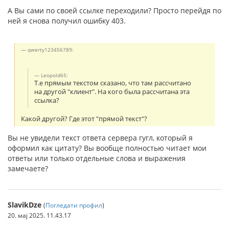
А Вы сами по своей ссылке переходили? Просто перейдя по
ней я снова получил ошибку 403.
qwerty123456789:
Leopold65:
Т.е прямым текстом сказано, что там рассчитано
на другой "клиент". На кого была рассчитана эта
ссылка?
Какой другой? Где этот "прямой текст"?
Вы не увидели текст ответа сервера гугл, который я
оформил как цитату? Вы вообще полностью читает мои
ответы или только отдельные слова и выражения
замечаете?
SlavikDze
(
Погледати профил
)
20. мај 2025. 11.43.17