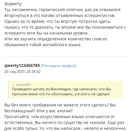
@qwerty
Ты, несомненно, героический хлопчик, раз уж отважился
вторгнуться в это логово отъявленных эсперантистов.
Однако за то время, что ты впустую потратил здесь,
пыжась что-то доказать, ты вполне мог бы познакомиться с
эсперанто хотя бы на начальном уровне.
Или же заучить определённое количество слов из
обожаемого тобой английского языка.
qwerty123456789
(
Погледати профил
)
20. мај 2025. 20.58.02
Leopold65:
Приведите цитату из Википедии, где написано, что Вы
просили меня что-то обосновать, а я этого не сделал!
Вы без моего требования не можете этого сделать? Вы
беспомощный? Или у вас алогия?
Прочитайте, чем искусственные языки отличаются от
естественных. Вы ничего по существу не сказали. Еще раз
для особо тупых: то, что вы написали - нелепо и нелогично.