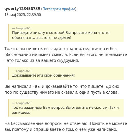
qwerty123456789
(
Погледати профил
)
18. мај 2025. 22.39.50
Leopold65:
Приведите цитату в которой Вы просите меня что-то
обосновать, а я этого не сделал!
То, что вы пишете, выглядит странно, нелогично и без
обоснования не имеет смысла. Если вы этого не понимаете
- это только из-за вашего скудоумия.
Leopold65:
Доказывайте эти свои обвинения!
Вы написали - вы и доказывайте то, что пишете. До сих
пор по существу ничего не сказали, одни пустые слова.
Leopold65:
Т.е. на заданный Вам вопрос Вы ответить не смогли. Так и
запишем.
На бессмысленные вопросы не отвечаю. Понять не можете
вы, поэтому и спрашиваете о том, о чем уже написано.