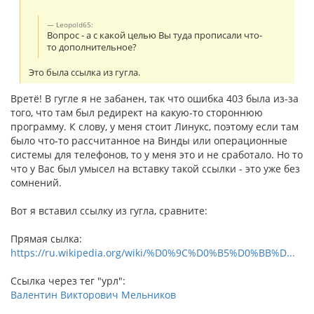
Leopold65:
Вопрос - а с какой целью Вы туда прописали что-
то дополнительное?
Это была ссылка из гугла.
Вретё! В гугле я не забанен, так что ошибка 403 была из-за
того, что там был редирект на какую-то стороннюю
программу. К слову, у меня стоит Линукс, поэтому если там
было что-то рассчитанное на Винды или операционные
системы для телефонов, то у меня это и не сработало. Но то
что у Вас был умысел на вставку такой ссылки - это уже без
сомнений.
Вот я вставил ссылку из гугла, сравните:
Прямая сылка:
https://ru.wikipedia.org/wiki/%D0%9C%D0%B5%D0%BB%D...
Ссылка через тег "урл":
Валентин Викторович Мельников