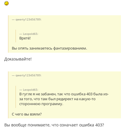
qwerty123456789:
Leopold65:
Вретё!
Вы опять занимаетесь фантазированием.
Доказывайте!
qwerty123456789:
Leopold65:
В гугле я не забанен, так что ошибка 403 была из-
за того, что там был редирект на какую-то
стороннюю программу.
С чего вы взяли?
Вы вообще понимаете, что означает ошибка 403?