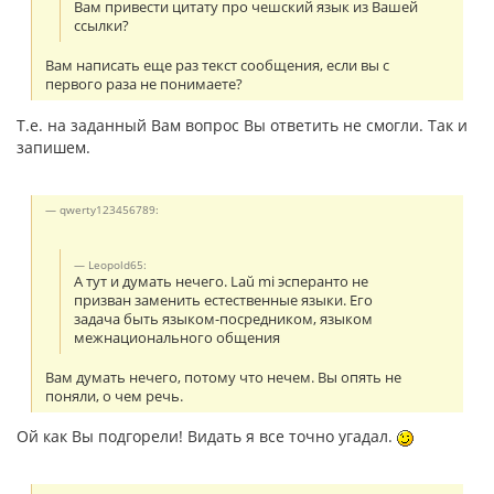
Вам привести цитату про чешский язык из Вашей
ссылки?
Вам написать еще раз текст сообщения, если вы с
первого раза не понимаете?
Т.е. на заданный Вам вопрос Вы ответить не смогли. Так и
запишем.
qwerty123456789:
Leopold65:
А тут и думать нечего. Laŭ mi эсперанто не
призван заменить естественные языки. Его
задача быть языком-посредником, языком
межнационального общения
Вам думать нечего, потому что нечем. Вы опять не
поняли, о чем речь.
Ой как Вы подгорели! Видать я все точно угадал.