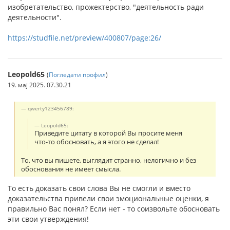
изобретательство, прожектерство, "дея­тельность ради
деятельности".
https://studfile.net/preview/400807/page:26/
Leopold65
(
Погледати профил
)
19. мај 2025. 07.30.21
qwerty123456789:
Leopold65:
Приведите цитату в которой Вы просите меня
что-то обосновать, а я этого не сделал!
То, что вы пишете, выглядит странно, нелогично и без
обоснования не имеет смысла.
То есть доказать свои слова Вы не смогли и вместо
доказательства привели свои эмоциональные оценки, я
правильно Вас понял? Если нет - то соизвольте обосновать
эти свои утверждения!