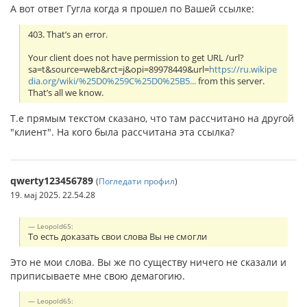
А вот ответ Гугла когда я прошел по Вашей ссылке:
403. That’s an error.
Your client does not have permission to get URL /url?
sa=t&source=web&rct=j&opi=89978449&url=
https://ru.wikipe
dia.org/wiki/%25D0%259C%25D0%25B5...
from this server.
That’s all we know.
Т.е прямым текстом сказано, что там рассчитано на другой
"клиент". На кого была рассчитана эта ссылка?
qwerty123456789
(
Погледати профил
)
19. мај 2025. 22.54.28
Leopold65:
То есть доказать свои слова Вы не смогли
Это не мои слова. Вы же по существу ничего не сказали и
приписываете мне свою демагогию.
Leopold65: