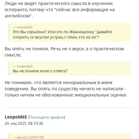
Люди не видят практического смысла в изучении
эсперанто, потому что "сейчас вся информация на
английском".
Leopold65:
Это Вы серьёзно? Или это по Жванецкому "давайте
спорить со вкусом устриц с теми, кто их ел"?
Вы опять не поняли. Речь не о вкусе, а о практическом
смысле.
Leopold65:
Вы не поняли моего ответа?
Не понимаю, что является ненормальным в моем
поведении. Вы опять по существу ничего не написали -
только ничем не обоснованные эмоциональные оценки.
Leopold65
(
Погледати профил
)
20. мај 2025. 08.19.36
qwerty123456789: