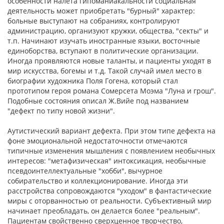
особенности налета гипоманиакальности социальная
деятельность может приобретать "бурный" характер:
больные выступают на собраниях, контролируют
администрацию, организуют кружки, общества, "секты" и
т.п. Начинают изучать иностранные языки, восточные
единоборства, вступа­ют в политические организации.
Иногда проявляются новые таланты, и пациенты уходят в
мир искусства, богемы и т.д. Такой случай имел место в
биографии художника Поля Гогена, который стал
прототипом героя романа Сомерсета Моэма "Луна и грош".
Подобные состояния описал Ж.Вийе под названием
"дефект по типу новой жизни".
Аутистический вариант дефекта. При этом типе дефекта на
фоне эмоциональной недостаточности отмечаются
типичные изменения мышления с появлением необычных
интересов: "метафизическая" интоксикация, необычные
псев­доинтеллектуальные "хобби", вычурное
собирательство и коллекционирование. Иногда эти
расстройства сопровожда­ются "уходом" в фантастические
миры с оторванностью от реальности. Субъективный мир
начинает преобладать, он делается более "реальным".
Пациентам свойственно сверх­ценное творчество,