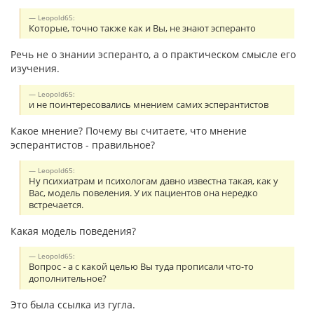
Leopold65:
Которые, точно также как и Вы, не знают эсперанто
Речь не о знании эсперанто, а о практическом смысле его
изучения.
Leopold65:
и не поинтересовались мнением самих эсперантистов
Какое мнение? Почему вы считаете, что мнение
эсперантистов - правильное?
Leopold65:
Ну психиатрам и психологам давно известна такая, как у
Вас, модель повеления. У их пациентов она нередко
встречается.
Какая модель поведения?
Leopold65:
Вопрос - а с какой целью Вы туда прописали что-то
дополнительное?
Это была ссылка из гугла.