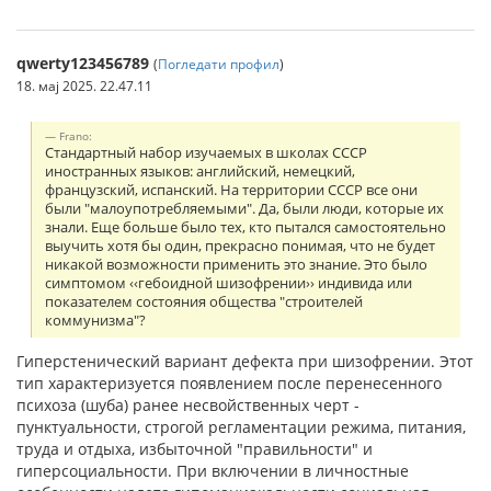
qwerty123456789
(
Погледати профил
)
18. мај 2025. 22.47.11
Frano:
Стандартный набор изучаемых в школах СССР
иностранных языков: английский, немецкий,
французский, испанский. На территории СССР все они
были "малоупотребляемыми". Да, были люди, которые их
знали. Еще больше было тех, кто пытался самостоятельно
выучить хотя бы один, прекрасно понимая, что не будет
никакой возможности применить это знание. Это было
симптомом ‹‹гебоидной шизофрении›› индивида или
показателем состояния общества "строителей
коммунизма"?
Гиперстенический вариант дефекта при шизофрении. Этот
тип харак­теризуется появлением после перенесенного
психоза (шуба) ранее несвойственных черт -
пунктуальности, строгой регла­ментации режима, питания,
труда и отдыха, избыточной "пра­вильности" и
гиперсоциальности. При включении в лич­ностные