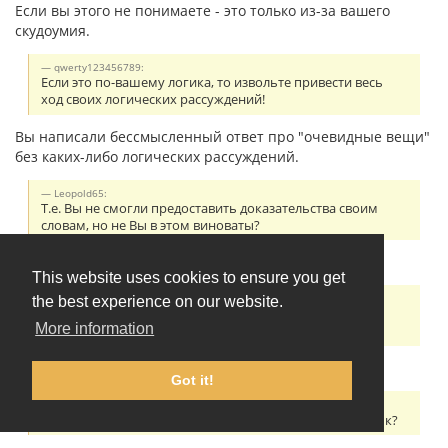
Если вы этого не понимаете - это только из-за вашего
скудоумия.
qwerty123456789:
Если это по-вашему логика, то извольте привести весь
ход своих логических рассуждений!
Вы написали бессмысленный ответ про "очевидные вещи"
без каких-либо логических рассуждений.
Leopold65:
Т.е. Вы не смогли предоставить доказательства своим
словам, но не Вы в этом виноваты?
Если вы не понимаете смысл слов - это не моя вина.
This website uses cookies to ensure you get
Leopold65:
the best experience on our website.
1. Эсперанто это искусственный язык, он был создан
More information
Земенгофом и известна история его создания.
Прочитайте на стр. 30:
Got it!
Leopold65:
2. Где я утверждал, что это Вы писали про чешский язык?