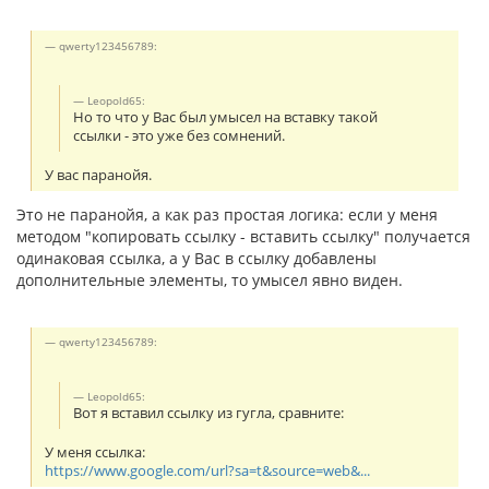
qwerty123456789:
Leopold65:
Но то что у Вас был умысел на вставку такой
ссылки - это уже без сомнений.
У вас паранойя.
Это не паранойя, а как раз простая логика: если у меня
методом "копировать ссылку - вставить ссылку" получается
одинаковая ссылка, а у Вас в ссылку добавлены
дополнительные элементы, то умысел явно виден.
qwerty123456789:
Leopold65:
Вот я вставил ссылку из гугла, сравните:
У меня ссылка:
https://www.google.com/url?sa=t&source=web&...