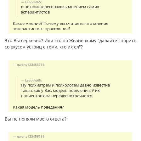
Leopold65:
и не поинтересовались мнением самих
эсперантистов
Какое мнение? Почему вы считаете, что мнение
эсперантистов - правильное?
Это Вы серьёзно? Или это по Жванецкому "давайте спорить
со вкусом устриц с теми, кто их ел"?
qwerty123456789:
Leopold65:
Ну психиатрам и психологам давно известна
такая, как у Вас, модель повеления. У их
пациентов она нередко встречается.
Какая модель поведения?
Вы не поняли моего ответа?
qwerty123456789: