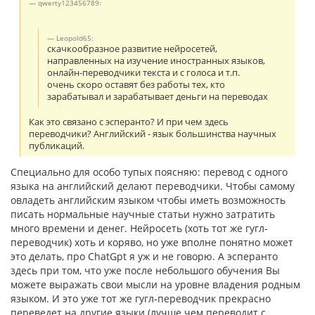
qwerty123456789:
Leopold65:
скачкообразное развитие нейросетей,
направленных на изучение иностранных языков,
онлайн-переводчики текста и с голоса и т.п.
очень скоро оставят без работы тех, кто
зарабатывал и зарабатывает деньги на переводах
Как это связано с эсперанто? И при чем здесь
переводчики? Английский - язык большинства научных
публикаций.
Специально для особо тупых поясняю: перевод с одного
языка на английский делают переводчики. Чтобы самому
овладеть английским языком чтобы иметь возможность
писать нормальные научные статьи нужно затратить
много времени и денег. Нейросеть (хоть тот же гугл-
переводчик) хоть и коряво, но уже вполне понятно может
это делать, про ChatGpt я уж и не говорю. А эсперанто
здесь при том, что уже после небольшого обучения Вы
можете выражать свои мысли на уровне владения родным
языком. И это уже тот же гугл-переводчик прекрасно
переведет на другие языки (лучше чем переводит с