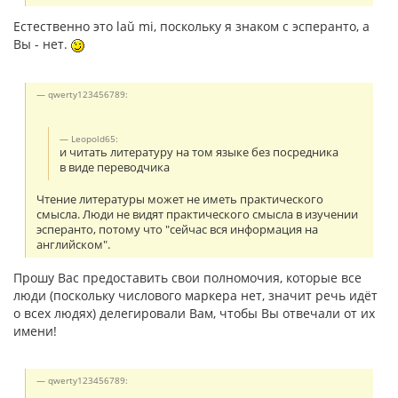
Естественно это laŭ mi, поскольку я знаком с эсперанто, а
Вы - нет.
qwerty123456789:
Leopold65:
и читать литературу на том языке без посредника
в виде переводчика
Чтение литературы может не иметь практического
смысла. Люди не видят практического смысла в изучении
эсперанто, потому что "сейчас вся информация на
английском".
Прошу Вас предоставить свои полномочия, которые все
люди (поскольку числового маркера нет, значит речь идёт
о всех людях) делегировали Вам, чтобы Вы отвечали от их
имени!
qwerty123456789: