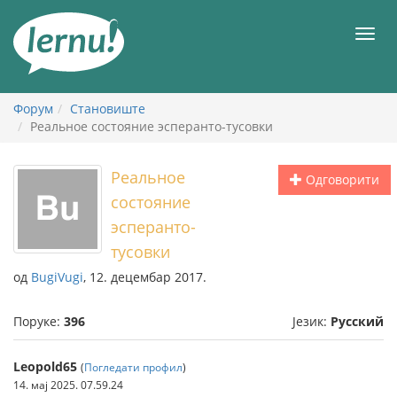
У
садржају
Мен
Форум
Становиште
Реальное состояние эсперанто-тусовки
Реальное
Одговорити
состояние
эсперанто-
тусовки
од
BugiVugi
, 12. децембар 2017.
Поруке:
396
Језик:
Русский
Leopold65
(
Погледати профил
)
14. мај 2025. 07.59.24