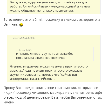
Это для вас, а другие учат язык, который нужен для
работы. Английский язык - международный и на нем
можно общаться не только с носителями.
Естественно это laŭ mi, поскольку я знаком с эсперанто, а
Вы - нет.
qwerty123456789:
Leopold65:
и читать литературу на том языке без
посредника в виде переводчика
Чтение литературы может не иметь практического
смысла. Люди не видят практического смысла в
изучении эсперанто, потому что "сейчас вся
информация на английском".
Прошу Вас предоставить свои полномочия, которые все
люди (поскольку числового маркера нет, значит речь идёт
о всех людях) делегировали Вам, чтобы Вы отвечали от их
имени!