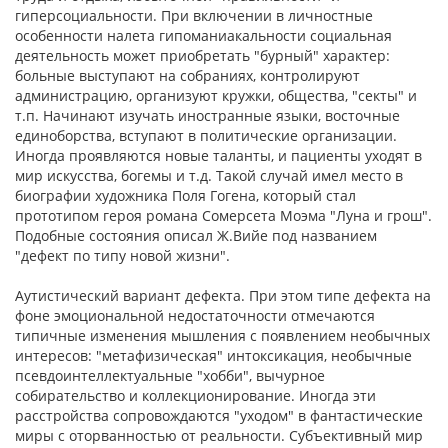
гиперсоциальности. При включении в лич­ностные
особенности налета гипоманиакальности социальная
деятельность может приобретать "бурный" характер:
больные выступают на собраниях, контролируют
администрацию, организуют кружки, общества, "секты" и
т.п. Начинают изучать иностранные языки, восточные
единоборства, вступа­ют в политические организации.
Иногда проявляются новые таланты, и пациенты уходят в
мир искусства, богемы и т.д. Такой случай имел место в
биографии художника Поля Гогена, который стал
прототипом героя романа Сомерсета Моэма "Луна и грош".
Подобные состояния описал Ж.Вийе под названием
"дефект по типу новой жизни".
Аутистический вариант дефекта. При этом типе дефекта на
фоне эмоциональной недостаточности отмечаются
типичные изменения мышления с появлением необычных
интересов: "метафизическая" интоксикация, необычные
псев­доинтеллектуальные "хобби", вычурное
собирательство и коллекционирование. Иногда эти
расстройства сопровожда­ются "уходом" в фантастические
миры с оторванностью от реальности. Субъективный мир