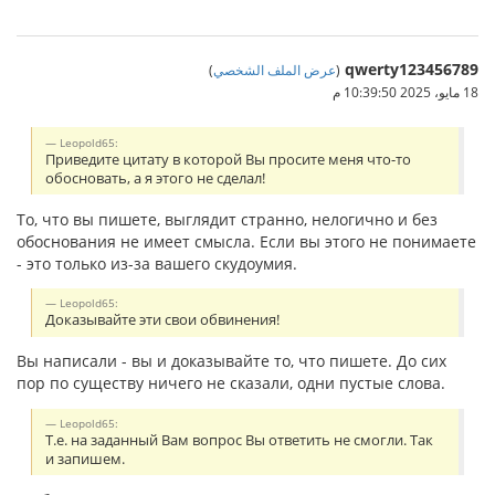
qwerty123456789
(
عرض الملف الشخصي
)
18 مايو، 2025 10:39:50 م
Leopold65:
Приведите цитату в которой Вы просите меня что-то
обосновать, а я этого не сделал!
То, что вы пишете, выглядит странно, нелогично и без
обоснования не имеет смысла. Если вы этого не понимаете
- это только из-за вашего скудоумия.
Leopold65:
Доказывайте эти свои обвинения!
Вы написали - вы и доказывайте то, что пишете. До сих
пор по существу ничего не сказали, одни пустые слова.
Leopold65:
Т.е. на заданный Вам вопрос Вы ответить не смогли. Так
и запишем.