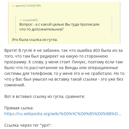
qwerty123456789:
Leopold65:
Вопрос - а с какой целью Вы туда прописали
что-то дополнительное?
Это была ссылка из гугла.
Вретё! В гугле я не забанен, так что ошибка 403 была из-за
того, что там был редирект на какую-то стороннюю
программу. К слову, у меня стоит Линукс, поэтому если там
было что-то рассчитанное на Винды или операционные
системы для телефонов, то у меня это и не сработало. Но то
что у Вас был умысел на вставку такой ссылки - это уже без
сомнений.
Вот я вставил ссылку из гугла, сравните:
Прямая сылка:
https://ru.wikipedia.org/wiki/%D0%9C%D0%B5%D0%BB%D...
Ссылка через тег "урл":