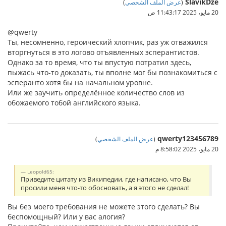
SlavikDze
(
عرض الملف الشخصي
)
20 مايو، 2025 11:43:17 ص
@qwerty
Ты, несомненно, героический хлопчик, раз уж отважился
вторгнуться в это логово отъявленных эсперантистов.
Однако за то время, что ты впустую потратил здесь,
пыжась что-то доказать, ты вполне мог бы познакомиться с
эсперанто хотя бы на начальном уровне.
Или же заучить определённое количество слов из
обожаемого тобой английского языка.
qwerty123456789
(
عرض الملف الشخصي
)
20 مايو، 2025 8:58:02 م
Leopold65:
Приведите цитату из Википедии, где написано, что Вы
просили меня что-то обосновать, а я этого не сделал!
Вы без моего требования не можете этого сделать? Вы
беспомощный? Или у вас алогия?