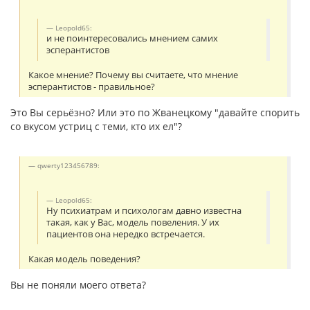
Leopold65:
и не поинтересовались мнением самих
эсперантистов
Какое мнение? Почему вы считаете, что мнение
эсперантистов - правильное?
Это Вы серьёзно? Или это по Жванецкому "давайте спорить
со вкусом устриц с теми, кто их ел"?
qwerty123456789:
Leopold65:
Ну психиатрам и психологам давно известна
такая, как у Вас, модель повеления. У их
пациентов она нередко встречается.
Какая модель поведения?
Вы не поняли моего ответа?