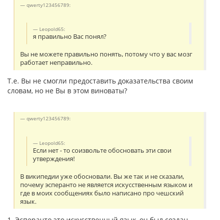
qwerty123456789:
Leopold65:
я правильно Вас понял?
Вы не можете правильно понять, потому что у вас мозг
работает неправильно.
Т.е. Вы не смогли предоставить доказательства своим
словам, но не Вы в этом виноваты?
qwerty123456789:
Leopold65:
Если нет - то соизвольте обосновать эти свои
утверждения!
В википедии уже обосновали. Вы же так и не сказали,
почему эсперанто не является искусственным языком и
где в моих сообщениях было написано про чешский
язык.
1. Эсперанто это искусственный язык, он был создан