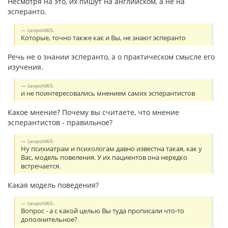
Несмотря на это, их пишут на английском, а не на
эсперанто.
Leopold65:
Которые, точно также как и Вы, не знают эсперанто
Речь не о знании эсперанто, а о практическом смысле его
изучения.
Leopold65:
и не поинтересовались мнением самих эсперантистов
Какое мнение? Почему вы считаете, что мнение
эсперантистов - правильное?
Leopold65:
Ну психиатрам и психологам давно известна такая, как у
Вас, модель повеления. У их пациентов она нередко
встречается.
Какая модель поведения?
Leopold65:
Вопрос - а с какой целью Вы туда прописали что-то
дополнительное?