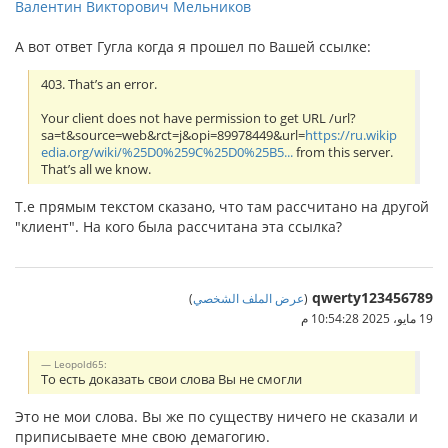
Валентин Викторович Мельников
А вот ответ Гугла когда я прошел по Вашей ссылке:
403. That’s an error.
Your client does not have permission to get URL /url?
sa=t&source=web&rct=j&opi=89978449&url=
https://ru.wikip
edia.org/wiki/%25D0%259C%25D0%25B5...
from this server.
That’s all we know.
Т.е прямым текстом сказано, что там рассчитано на другой
"клиент". На кого была рассчитана эта ссылка?
qwerty123456789
(
عرض الملف الشخصي
)
19 مايو، 2025 10:54:28 م
Leopold65:
То есть доказать свои слова Вы не смогли
Это не мои слова. Вы же по существу ничего не сказали и
приписываете мне свою демагогию.