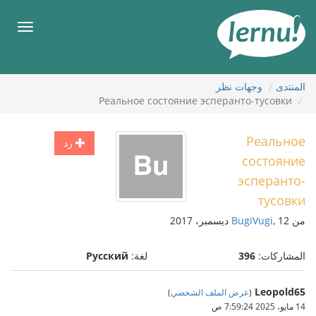
لى
لمحتويات
قائمة
طعام
المنتدى
وجهات نظر
Реальное состояние эсперанто-тусовки
Реальное
رد
состояние
эсперанто-
тусовки
من
, 12 ديسمبر، 2017
BugiVugi
المشاركات:
396
لغة:
Русский
Leopold65
(
عرض الملف الشخصي
)
14 مايو، 2025 7:59:24 ص