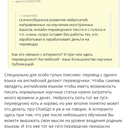
qwerty123456789:
Leopold65:
скачкообразное развитие нейросетей,
направленных на изучение иностранных
языков, онлайн-переводчики текста и с голоса и
т.п. очень скоро оставят без работы тех, кто
зарабатывал и зарабатывает деньги на
переводах
Как это связано с эсперанто? И при чем здесь
переводчики? Английский - язык большинства научных
публикаций.
Специально для особо тупых поясняю: перевод с одного
языка на английский делают переводчики. Чтобы самому
овладеть английским языком чтобы иметь возможность
писать нормальные научные статьи нужно затратить
много времени и денег. Нейросеть (хоть тот же гугл-
переводчик) хоть и коряво, но уже вполне понятно может
это делать, про ChatGpt я уж и не говорю. А эсперанто
здесь при том, что уже после небольшого обучения Вы
можете выражать свои мысли на уровне владения родным
языком. И это уже тот же гугл-переводчик прекрасно