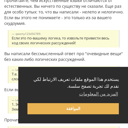
Прочитайте, чем искусственные языки отличаются от
естественных. Вы ничего по существу не сказали. Еще раз
для особо тупых: то, что вы написали - нелепо и нелогично.
Если вы этого не понимаете - это только из-за вашего
скудоумия.
qwerty123456789:
Если это по-вашему логика, то извольте привести весь
ход своих логических рассуждений!
Вы написали бессмысленный ответ про "очевидные вещи"
без каких-либо логических рассуждений.
Leopold65:
Т.е. Вы не смогли предоставить доказательства своим
словам, но не Вы в этом виноваты?
يستخدم هذا الموقع ملفات تعريف الارتباط لكي
نقدم لك تجربة تصفح سلسة.
Если вы не понимаете смысл слов - это не моя вина.
المزيد من المعلومات
Leopold65:
1. Эсперанто это искусственный язык, он был создан
الموافقة
Земенгофом и известна история его создания.
Прочитайте на стр. 30: