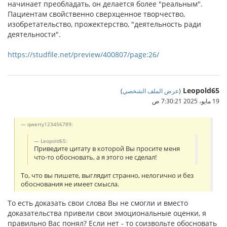
начинает преобладать, он делается более "реальным".
Пациентам свойственно сверх­ценное творчество,
изобретательство, прожектерство, "дея­тельность ради
деятельности".
https://studfile.net/preview/400807/page:26/
Leopold65
(
عرض الملف الشخصي
)
19 مايو، 2025 7:30:21 ص
qwerty123456789:
Leopold65:
Приведите цитату в которой Вы просите меня
что-то обосновать, а я этого не сделал!
То, что вы пишете, выглядит странно, нелогично и без
обоснования не имеет смысла.
То есть доказать свои слова Вы не смогли и вместо
доказательства привели свои эмоциональные оценки, я
правильно Вас понял? Если нет - то соизвольте обосновать