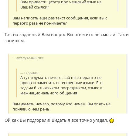
Вам привести цитату про чешский язык из
Вашей ссылки?
Вам написать еще раз текст сообщения, если вы с
первого раза не понимаете?
Т.е. на заданный Вам вопрос Вы ответить не смогли. Так и
запишем.
qwerty123456789:
Leopold65:
А тут и думать нечего. Laŭ mi эсперанто не
призван заменить естественные языки. Его
задача быть языком-посредником, языком
межнационального общения
Вам думать нечего, потому что нечем. Вы опять не
поняли, о чем речь.
Ой как Вы подгорели! Видать я все точно угадал.