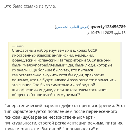
Это была ссылка из гугла.
qwerty123456789
(
عرض الملف الشخصي
)
18 مايو، 2025 10:47:11 م
Frano:
Стандартный набор изучаемых в школах СССР
иностранных языков: английский, немецкий,
французский, испанский. На территории СССР все они
были "малоупотребляемыми". Да, были люди, которые
их знали. Еще больше было тех, кто пытался
самостоятельно выучить хотя бы один, прекрасно
понимая, что не будет никакой возможности применить
это знание. Это было симптомом ‹‹гебоидной
шизофрении›› индивида или показателем состояния
общества "строителей коммунизма"?
Гиперстенический вариант дефекта при шизофрении. Этот
тип харак­теризуется появлением после перенесенного
психоза (шуба) ранее несвойственных черт -
пунктуальности, строгой регла­ментации режима, питания,
труда и отдыха, избыточной "пра­вильности" и