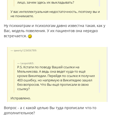
лицо, зачем здесь их выкладывать?
У вас интеллектуальная недостаточность, поэтому вы и
не понимаете.
Ну психиатрам и психологам давно известна такая, как у
Вас, модель повеления. У их пациентов она нередко
встречается.
qwerty123456789:
Leopold65:
P.S. Кстати по поводу Вашей ссылки на
Мельникова. А ведь она ведет куда-то ещё
кроме Википедии. Перейдя по ссылке я получил
403 ошибку, но напрямую в Википедию зашел
без вопросов. Что Вы ещё прописали в свою
ссылку?
Исправлено.
Вопрос - а с какой целью Вы туда прописали что-то
дополнительное?