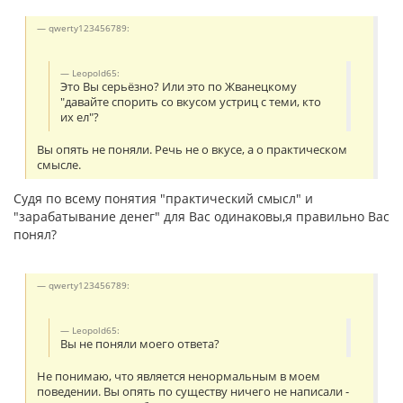
qwerty123456789:
Leopold65:
Это Вы серьёзно? Или это по Жванецкому
"давайте спорить со вкусом устриц с теми, кто
их ел"?
Вы опять не поняли. Речь не о вкусе, а о практическом
смысле.
Судя по всему понятия "практический смысл" и
"зарабатывание денег" для Вас одинаковы,я правильно Вас
понял?
qwerty123456789:
Leopold65:
Вы не поняли моего ответа?
Не понимаю, что является ненормальным в моем
поведении. Вы опять по существу ничего не написали -