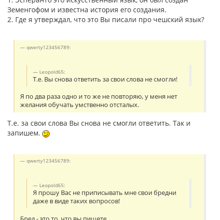
Земенгофом и известна история его создания.
2. Где я утверждал, что это Вы писали про чешский язык?
qwerty123456789:
Leopold65:
Т.е. Вы снова ответить за свои слова не смогли!
Я по два раза одно и то же не повторяю, у меня нет
желания обучать умственно отсталых.
Т.е. за свои слова Вы снова не смогли ответить. Так и
запишем.
qwerty123456789:
Leopold65:
Я прошу Вас не приписывать мне свои бредни
даже в виде таких вопросов!
Бред - это то, что вы пишете.