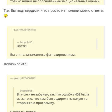
только ничем не обоснованные эмоциональные оценки.
Т.е. Вы подтвердили, что просто не поняли моего ответа.
qwerty123456789:
Leopold65:
Вретё!
Вы опять занимаетесь фантазированием.
Доказывайте!
qwerty123456789:
Leopold65:
В гугле я не забанен, так что ошибка 403 была
из-за того, что там был редирект на какую-то
стороннюю программу.
С чего вы взяли?