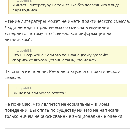
Leopold65:
и читать литературу на том языке без посредника в виде
переводчика
Чтение литературы может не иметь практического смысла.
Люди не видят практического смысла в изучении
эсперанто, потому что "сейчас вся информация на
английском".
Leopold65:
Это Вы серьёзно? Или это по Жванецкому "давайте
спорить со вкусом устриц с теми, кто их ел"?
Вы опять не поняли. Речь не о вкусе, а о практическом
смысле.
Leopold65:
Вы не поняли моего ответа?
Не понимаю, что является ненормальным в моем
поведении. Вы опять по существу ничего не написали -
только ничем не обоснованные эмоциональные оценки.