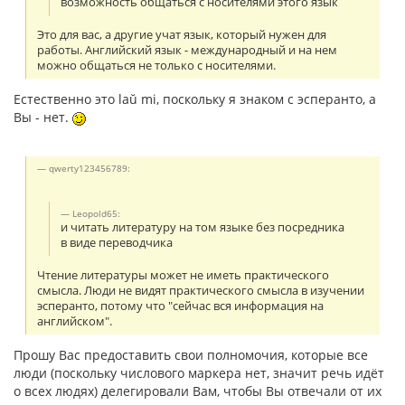
возможность общаться с носителями этого язык
Это для вас, а другие учат язык, который нужен для
работы. Английский язык - международный и на нем
можно общаться не только с носителями.
Естественно это laŭ mi, поскольку я знаком с эсперанто, а
Вы - нет.
qwerty123456789:
Leopold65:
и читать литературу на том языке без посредника
в виде переводчика
Чтение литературы может не иметь практического
смысла. Люди не видят практического смысла в изучении
эсперанто, потому что "сейчас вся информация на
английском".
Прошу Вас предоставить свои полномочия, которые все
люди (поскольку числового маркера нет, значит речь идёт
о всех людях) делегировали Вам, чтобы Вы отвечали от их