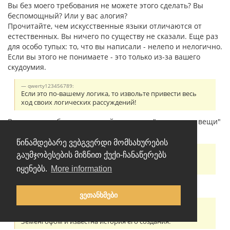
Вы без моего требования не можете этого сделать? Вы
беспомощный? Или у вас алогия?
Прочитайте, чем искусственные языки отличаются от
естественных. Вы ничего по существу не сказали. Еще раз
для особо тупых: то, что вы написали - нелепо и нелогично.
Если вы этого не понимаете - это только из-за вашего
скудоумия.
qwerty123456789:
Если это по-вашему логика, то извольте привести весь
ход своих логических рассуждений!
Вы написали бессмысленный ответ про "очевидные вещи"
без каких-либо логических рассуждений.
წინამდებარე ვებგვერდი მომსახურების
Leopold65:
გაუმჯობესების მიზნით ქუქი-ჩანაწერებს
Т.е. Вы не смогли предоставить доказательства своим
словам, но не Вы в этом виноваты?
იყენებს.
More information
Если вы не понимаете смысл слов - это не моя вина.
ვეთანხმები
Leopold65:
1. Эсперанто это искусственный язык, он был создан
Земенгофом и известна история его создания.