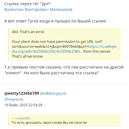
Ссылка через тег "урл":
Валентин Викторович Мельников
А вот ответ Гугла когда я прошел по Вашей ссылке:
403. That’s an error.
Your client does not have permission to get URL /url?
sa=t&source=web&rct=j&opi=89978449&url=
https://ru.wikipe
dia.org/wiki/%25D0%259C%25D0%25B5...
from this server.
That’s all we know.
Т.е прямым текстом сказано, что там рассчитано на другой
"клиент". На кого была рассчитана эта ссылка?
qwerty123456789
(
მომხმარებლის
პროფილი
)
19 მაისი, 2025 22:54:28
Leopold65:
То есть доказать свои слова Вы не смогли