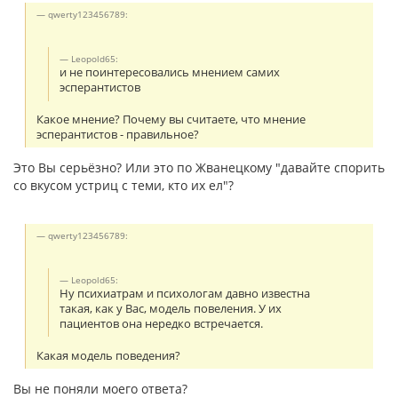
qwerty123456789:
Leopold65:
и не поинтересовались мнением самих
эсперантистов
Какое мнение? Почему вы считаете, что мнение
эсперантистов - правильное?
Это Вы серьёзно? Или это по Жванецкому "давайте спорить
со вкусом устриц с теми, кто их ел"?
qwerty123456789:
Leopold65:
Ну психиатрам и психологам давно известна
такая, как у Вас, модель повеления. У их
пациентов она нередко встречается.
Какая модель поведения?
Вы не поняли моего ответа?