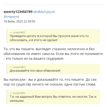
qwerty123456789
(
მომხმარებლის
პროფილი
)
18 მაისი, 2025 22:39:50
Leopold65:
Приведите цитату в которой Вы просите меня что-то
обосновать, а я этого не сделал!
То, что вы пишете, выглядит странно, нелогично и без
обоснования не имеет смысла. Если вы этого не понимаете
- это только из-за вашего скудоумия.
Leopold65:
Доказывайте эти свои обвинения!
Вы написали - вы и доказывайте то, что пишете. До сих
пор по существу ничего не сказали, одни пустые слова.
Leopold65:
Т.е. на заданный Вам вопрос Вы ответить не смогли. Так и
запишем.