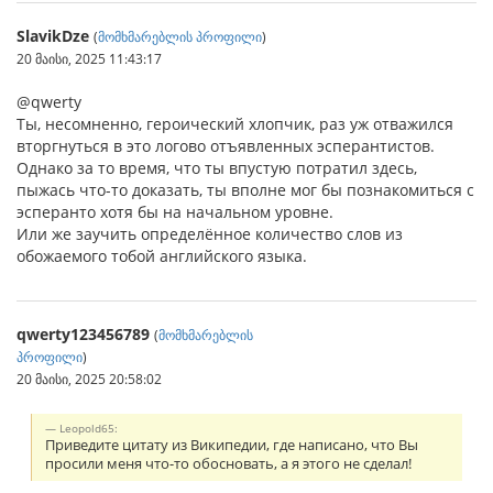
SlavikDze
(
მომხმარებლის პროფილი
)
20 მაისი, 2025 11:43:17
@qwerty
Ты, несомненно, героический хлопчик, раз уж отважился
вторгнуться в это логово отъявленных эсперантистов.
Однако за то время, что ты впустую потратил здесь,
пыжась что-то доказать, ты вполне мог бы познакомиться с
эсперанто хотя бы на начальном уровне.
Или же заучить определённое количество слов из
обожаемого тобой английского языка.
qwerty123456789
(
მომხმარებლის
პროფილი
)
20 მაისი, 2025 20:58:02
Leopold65:
Приведите цитату из Википедии, где написано, что Вы
просили меня что-то обосновать, а я этого не сделал!