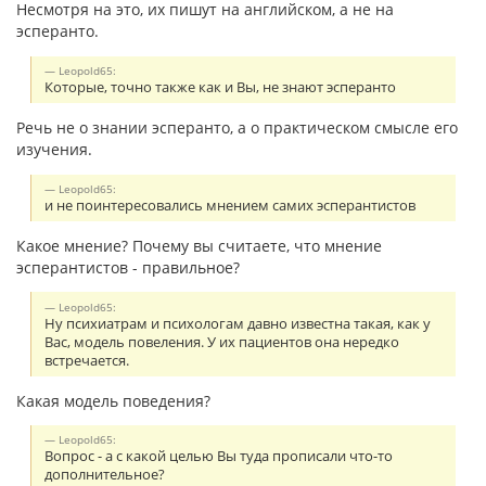
Несмотря на это, их пишут на английском, а не на
эсперанто.
Leopold65:
Которые, точно также как и Вы, не знают эсперанто
Речь не о знании эсперанто, а о практическом смысле его
изучения.
Leopold65:
и не поинтересовались мнением самих эсперантистов
Какое мнение? Почему вы считаете, что мнение
эсперантистов - правильное?
Leopold65:
Ну психиатрам и психологам давно известна такая, как у
Вас, модель повеления. У их пациентов она нередко
встречается.
Какая модель поведения?
Leopold65:
Вопрос - а с какой целью Вы туда прописали что-то
дополнительное?