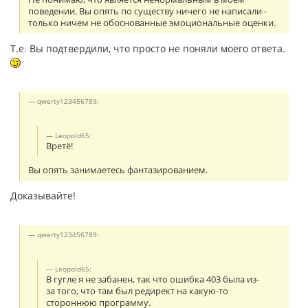
поведении. Вы опять по существу ничего не написали -
только ничем не обоснованные эмоциональные оценки.
Т.е. Вы подтвердили, что просто не поняли моего ответа.
qwerty123456789:
Leopold65:
Вретё!
Вы опять занимаетесь фантазированием.
Доказывайте!
qwerty123456789:
Leopold65:
В гугле я не забанен, так что ошибка 403 была из-
за того, что там был редирект на какую-то
стороннюю программу.