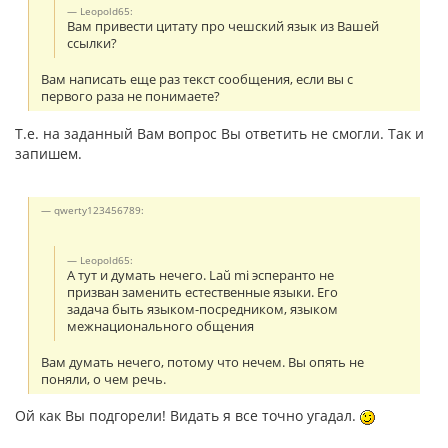
Leopold65:
Вам привести цитату про чешский язык из Вашей
ссылки?
Вам написать еще раз текст сообщения, если вы с
первого раза не понимаете?
Т.е. на заданный Вам вопрос Вы ответить не смогли. Так и
запишем.
qwerty123456789:
Leopold65:
А тут и думать нечего. Laŭ mi эсперанто не
призван заменить естественные языки. Его
задача быть языком-посредником, языком
межнационального общения
Вам думать нечего, потому что нечем. Вы опять не
поняли, о чем речь.
Ой как Вы подгорели! Видать я все точно угадал.