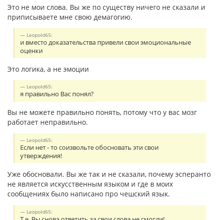
Это не мои слова. Вы же по существу ничего не сказали и
приписываете мне свою демагогию.
Leopold65:
и вместо доказательства привели свои эмоциональные
оценки
Это логика, а не эмоции
Leopold65:
я правильно Вас понял?
Вы не можете правильно понять, потому что у вас мозг
работает неправильно.
Leopold65:
Если нет - то соизвольте обосновать эти свои
утверждения!
Уже обосновали. Вы же так и не сказали, почему эсперанто
не является искусственным языком и где в моих
сообщениях было написано про чешский язык.
Leopold65:
Т.е. Вы снова ответить за свои слова не смогли!