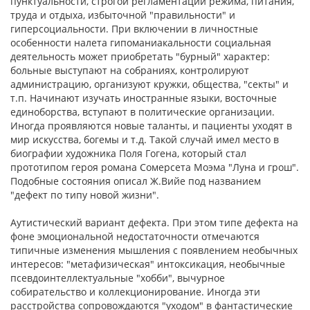
пунктуальности, строгой регла­ментации режима, питания,
труда и отдыха, избыточной "пра­вильности" и
гиперсоциальности. При включении в лич­ностные
особенности налета гипоманиакальности социальная
деятельность может приобретать "бурный" характер:
больные выступают на собраниях, контролируют
администрацию, организуют кружки, общества, "секты" и
т.п. Начинают изучать иностранные языки, восточные
единоборства, вступа­ют в политические организации.
Иногда проявляются новые таланты, и пациенты уходят в
мир искусства, богемы и т.д. Такой случай имел место в
биографии художника Поля Гогена, который стал
прототипом героя романа Сомерсета Моэма "Луна и грош".
Подобные состояния описал Ж.Вийе под названием
"дефект по типу новой жизни".
Аутистический вариант дефекта. При этом типе дефекта на
фоне эмоциональной недостаточности отмечаются
типичные изменения мышления с появлением необычных
интересов: "метафизическая" интоксикация, необычные
псев­доинтеллектуальные "хобби", вычурное
собирательство и коллекционирование. Иногда эти
расстройства сопровожда­ются "уходом" в фантастические