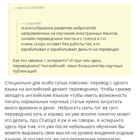
qwerty123456789:
Leopold65:
скачкообразное развитие нейросетей,
направленных на изучение иностранных языков,
онлайн-переводчики текста и с голоса и т.п.
очень скоро оставят без работы тех, кто
зарабатывал и зарабатывает деньги на переводах
Как это связано с эсперанто? И при чем здесь
переводчики? Английский - язык большинства научных
публикаций.
Специально для особо тупых поясняю: перевод с одного
языка на английский делают переводчики. Чтобы самому
овладеть английским языком чтобы иметь возможность
писать нормальные научные статьи нужно затратить
много времени и денег. Нейросеть (хоть тот же гугл-
переводчик) хоть и коряво, но уже вполне понятно может
это делать, про ChatGpt я уж и не говорю. А эсперанто
здесь при том, что уже после небольшого обучения Вы
можете выражать свои мысли на уровне владения родным
языком. И это уже тот же гугл-переводчик прекрасно