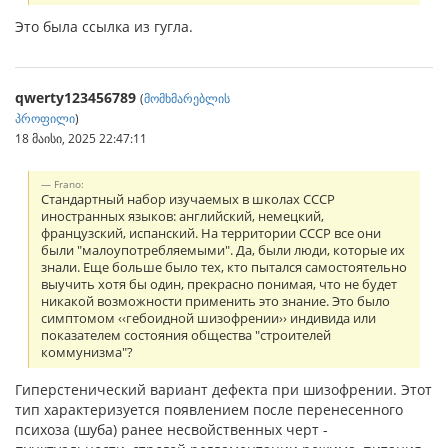
Это была ссылка из гугла.
qwerty123456789
(
მომხმარებლის
პროფილი
)
18 მაისი, 2025 22:47:11
Frano:
Стандартный набор изучаемых в школах СССР
иностранных языков: английский, немецкий,
французский, испанский. На территории СССР все они
были "малоупотребляемыми". Да, были люди, которые их
знали. Еще больше было тех, кто пытался самостоятельно
выучить хотя бы один, прекрасно понимая, что не будет
никакой возможности применить это знание. Это было
симптомом ‹‹гебоидной шизофрении›› индивида или
показателем состояния общества "строителей
коммунизма"?
Гиперстенический вариант дефекта при шизофрении. Этот
тип харак­теризуется появлением после перенесенного
психоза (шуба) ранее несвойственных черт -