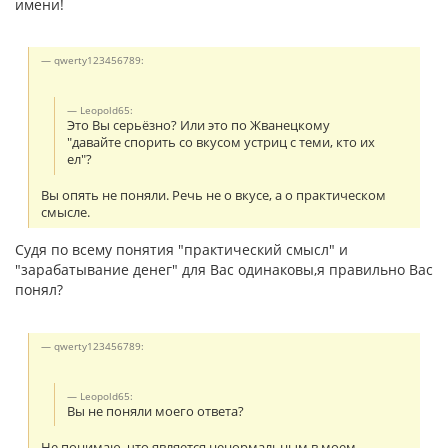
имени!
qwerty123456789:
Leopold65:
Это Вы серьёзно? Или это по Жванецкому
"давайте спорить со вкусом устриц с теми, кто их
ел"?
Вы опять не поняли. Речь не о вкусе, а о практическом
смысле.
Судя по всему понятия "практический смысл" и
"зарабатывание денег" для Вас одинаковы,я правильно Вас
понял?
qwerty123456789:
Leopold65:
Вы не поняли моего ответа?
Не понимаю, что является ненормальным в моем