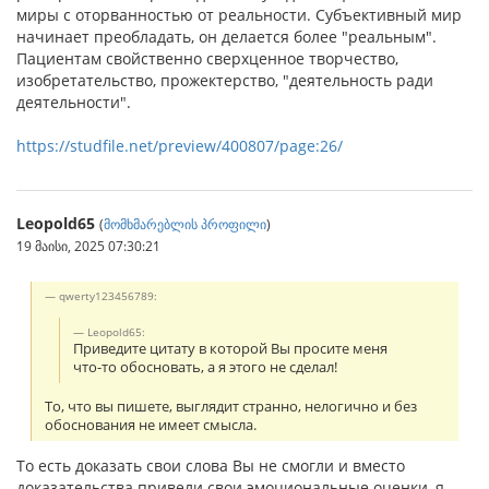
миры с оторванностью от реальности. Субъективный мир
начинает преобладать, он делается более "реальным".
Пациентам свойственно сверх­ценное творчество,
изобретательство, прожектерство, "дея­тельность ради
деятельности".
https://studfile.net/preview/400807/page:26/
Leopold65
(
მომხმარებლის პროფილი
)
19 მაისი, 2025 07:30:21
qwerty123456789:
Leopold65:
Приведите цитату в которой Вы просите меня
что-то обосновать, а я этого не сделал!
То, что вы пишете, выглядит странно, нелогично и без
обоснования не имеет смысла.
То есть доказать свои слова Вы не смогли и вместо
доказательства привели свои эмоциональные оценки, я