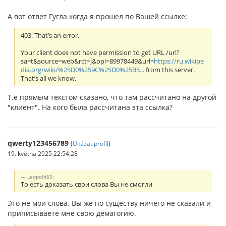
А вот ответ Гугла когда я прошел по Вашей ссылке:
403. That’s an error.
Your client does not have permission to get URL /url?
sa=t&source=web&rct=j&opi=89978449&url=
https://ru.wikipe
dia.org/wiki/%25D0%259C%25D0%25B5...
from this server.
That’s all we know.
Т.е прямым текстом сказано, что там рассчитано на другой
"клиент". На кого была рассчитана эта ссылка?
qwerty123456789
(
Ukázat profil
)
19. května 2025 22:54:28
Leopold65:
То есть доказать свои слова Вы не смогли
Это не мои слова. Вы же по существу ничего не сказали и
приписываете мне свою демагогию.