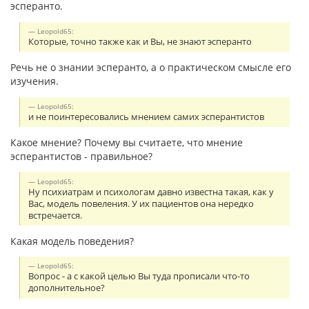
эсперанто.
Leopold65:
Которые, точно также как и Вы, не знают эсперанто
Речь не о знании эсперанто, а о практическом смысле его
изучения.
Leopold65:
и не поинтересовались мнением самих эсперантистов
Какое мнение? Почему вы считаете, что мнение
эсперантистов - правильное?
Leopold65:
Ну психиатрам и психологам давно известна такая, как у
Вас, модель повеления. У их пациентов она нередко
встречается.
Какая модель поведения?
Leopold65:
Вопрос - а с какой целью Вы туда прописали что-то
дополнительное?