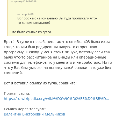
qwerty123456789:
Leopold65:
Вопрос - а с какой целью Вы туда прописали что-
то дополнительное?
Это была ссылка из гугла.
Вретё! В гугле я не забанен, так что ошибка 403 была из-за
того, что там был редирект на какую-то стороннюю
программу. К слову, у меня стоит Линукс, поэтому если там
было что-то рассчитанное на Винды или операционные
системы для телефонов, то у меня это и не сработало. Но то
что у Вас был умысел на вставку такой ссылки - это уже без
сомнений.
Вот я вставил ссылку из гугла, сравните:
Прямая сылка:
https://ru.wikipedia.org/wiki/%D0%9C%D0%B5%D0%BB%D...
Ссылка через тег "урл":
Валентин Викторович Мельников