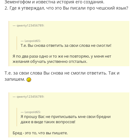
Земенгофом и известна история его создания.
2. Где я утверждал, что это Вы писали про чешский язык?
qwerty123456789:
Leopold65:
Т.е. Вы снова ответить за свои слова не смогли!
Я по два раза одно и то же не повторяю, у меня нет
желания обучать умственно отсталых.
Т.е. за свои слова Вы снова не смогли ответить. Так и
запишем.
qwerty123456789:
Leopold65:
Я прошу Вас не приписывать мне свои бредни
даже в виде таких вопросов!
Бред - это то, что вы пишете.