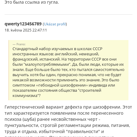
Это была ссылка из гугла.
qwerty123456789
(
Ukázat profil
)
18. května 2025 22:47:11
Frano:
Стандартный набор изучаемых в школах СССР
иностранных языков: английский, немецкий,
французский, испанский. На территории СССР все они
были "малоупотребляемыми". Да, были люди, которые их
знали. Еще больше было тех, кто пытался самостоятельно
выучить хотя бы один, прекрасно понимая, что не будет
никакой возможности применить это знание. Это было
симптомом ‹‹гебоидной шизофрении›› индивида или
показателем состояния общества "строителей
коммунизма"?
Гиперстенический вариант дефекта при шизофрении. Этот
тип харак­теризуется появлением после перенесенного
психоза (шуба) ранее несвойственных черт -
пунктуальности, строгой регла­ментации режима, питания,
труда и отдыха, избыточной "пра­вильности" и