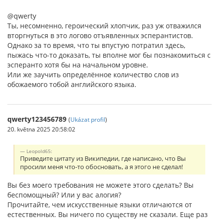
@qwerty
Ты, несомненно, героический хлопчик, раз уж отважился
вторгнуться в это логово отъявленных эсперантистов.
Однако за то время, что ты впустую потратил здесь,
пыжась что-то доказать, ты вполне мог бы познакомиться с
эсперанто хотя бы на начальном уровне.
Или же заучить определённое количество слов из
обожаемого тобой английского языка.
qwerty123456789
(
Ukázat profil
)
20. května 2025 20:58:02
Leopold65:
Приведите цитату из Википедии, где написано, что Вы
просили меня что-то обосновать, а я этого не сделал!
Вы без моего требования не можете этого сделать? Вы
беспомощный? Или у вас алогия?
Прочитайте, чем искусственные языки отличаются от
естественных. Вы ничего по существу не сказали. Еще раз