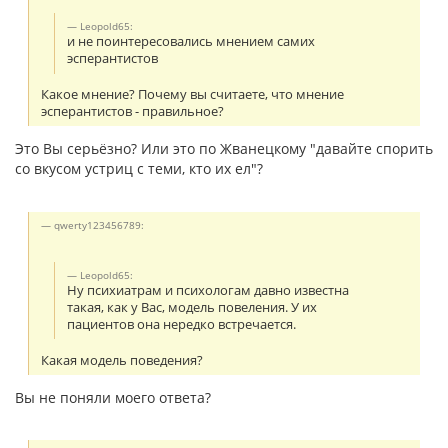
Leopold65:
и не поинтересовались мнением самих
эсперантистов
Какое мнение? Почему вы считаете, что мнение
эсперантистов - правильное?
Это Вы серьёзно? Или это по Жванецкому "давайте спорить
со вкусом устриц с теми, кто их ел"?
qwerty123456789:
Leopold65:
Ну психиатрам и психологам давно известна
такая, как у Вас, модель повеления. У их
пациентов она нередко встречается.
Какая модель поведения?
Вы не поняли моего ответа?