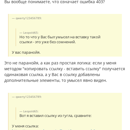
Вы вообще понимаете, что означает ошибка 403?
qwerty123456789:
Leopold65:
Но то что у Вас был умысел на вставку такой
ссылки - это уже без сомнений.
У вас паранойя.
Это не паранойя, а как раз простая логика: если у меня
методом "копировать ссылку - вставить ссылку" получается
одинаковая ссылка, а у Вас в ссылку добавлены
дополнительные элементы, то умысел явно виден.
qwerty123456789:
Leopold65:
Вот я вставил ссылку из гугла, сравните:
У меня ссылка: