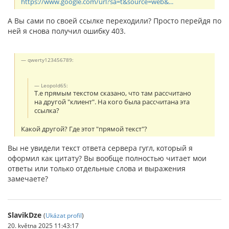
https://www.google.com/url?sa=t&source=web&...
А Вы сами по своей ссылке переходили? Просто перейдя по
ней я снова получил ошибку 403.
qwerty123456789:
Leopold65:
Т.е прямым текстом сказано, что там рассчитано
на другой "клиент". На кого была рассчитана эта
ссылка?
Какой другой? Где этот "прямой текст"?
Вы не увидели текст ответа сервера гугл, который я
оформил как цитату? Вы вообще полностью читает мои
ответы или только отдельные слова и выражения
замечаете?
SlavikDze
(
Ukázat profil
)
20. května 2025 11:43:17