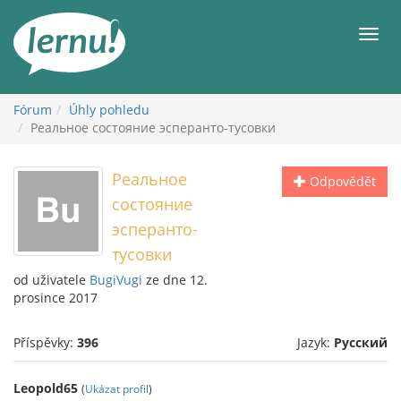
Přejít
k
Men
obsahu
Fórum
Úhly pohledu
Реальное состояние эсперанто-тусовки
Реальное
Odpovědět
состояние
эсперанто-
тусовки
od uživatele
BugiVugi
ze dne 12.
prosince 2017
Příspěvky:
396
Jazyk:
Русский
Leopold65
(
Ukázat profil
)