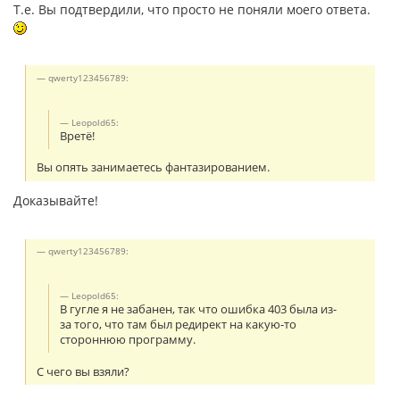
Т.е. Вы подтвердили, что просто не поняли моего ответа.
qwerty123456789:
Leopold65:
Вретё!
Вы опять занимаетесь фантазированием.
Доказывайте!
qwerty123456789:
Leopold65:
В гугле я не забанен, так что ошибка 403 была из-
за того, что там был редирект на какую-то
стороннюю программу.
С чего вы взяли?