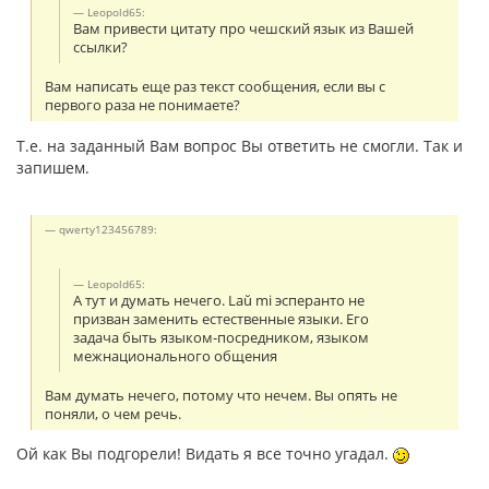
Leopold65:
Вам привести цитату про чешский язык из Вашей
ссылки?
Вам написать еще раз текст сообщения, если вы с
первого раза не понимаете?
Т.е. на заданный Вам вопрос Вы ответить не смогли. Так и
запишем.
qwerty123456789:
Leopold65:
А тут и думать нечего. Laŭ mi эсперанто не
призван заменить естественные языки. Его
задача быть языком-посредником, языком
межнационального общения
Вам думать нечего, потому что нечем. Вы опять не
поняли, о чем речь.
Ой как Вы подгорели! Видать я все точно угадал.