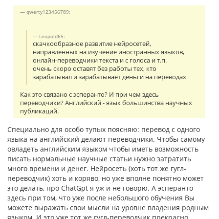
qwerty123456789:
Leopold65:
скачкообразное развитие нейросетей,
направленных на изучение иностранных языков,
онлайн-переводчики текста и с голоса и т.п.
очень скоро оставят без работы тех, кто
зарабатывал и зарабатывает деньги на переводах
Как это связано с эсперанто? И при чем здесь
переводчики? Английский - язык большинства научных
публикаций.
Специально для особо тупых поясняю: перевод с одного
языка на английский делают переводчики. Чтобы самому
овладеть английским языком чтобы иметь возможность
писать нормальные научные статьи нужно затратить
много времени и денег. Нейросеть (хоть тот же гугл-
переводчик) хоть и коряво, но уже вполне понятно может
это делать, про ChatGpt я уж и не говорю. А эсперанто
здесь при том, что уже после небольшого обучения Вы
можете выражать свои мысли на уровне владения родным
языком. И это уже тот же гугл-переводчик прекрасно