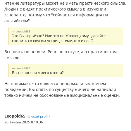
Чтение литературы может не иметь практического смысла.
Люди не видят практического смысла в изучении
эсперанто, потому что "сейчас вся информация на
английском".
Leopold65:
Это Вы серьёзно? Или это по Жванецкому "давайте
спорить со вкусом устриц с теми, кто их ел"?
Вы опять не поняли. Речь не о вкусе, а о практическом
смысле.
Leopold65:
Вы не поняли моего ответа?
Не понимаю, что является ненормальным в моем
поведении. Вы опять по существу ничего не написали -
только ничем не обоснованные эмоциональные оценки.
Leopold65
(
Ukázat profil
)
20. května 2025 8:19:36