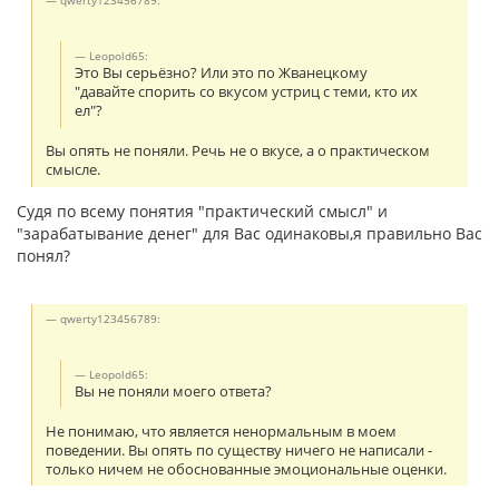
qwerty123456789:
Leopold65:
Это Вы серьёзно? Или это по Жванецкому
"давайте спорить со вкусом устриц с теми, кто их
ел"?
Вы опять не поняли. Речь не о вкусе, а о практическом
смысле.
Судя по всему понятия "практический смысл" и
"зарабатывание денег" для Вас одинаковы,я правильно Вас
понял?
qwerty123456789:
Leopold65:
Вы не поняли моего ответа?
Не понимаю, что является ненормальным в моем
поведении. Вы опять по существу ничего не написали -
только ничем не обоснованные эмоциональные оценки.