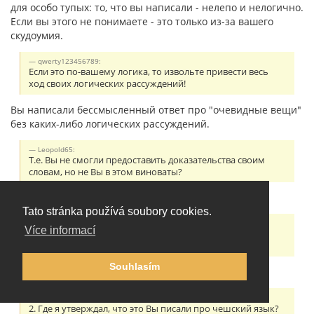
для особо тупых: то, что вы написали - нелепо и нелогично.
Если вы этого не понимаете - это только из-за вашего
скудоумия.
qwerty123456789:
Если это по-вашему логика, то извольте привести весь
ход своих логических рассуждений!
Вы написали бессмысленный ответ про "очевидные вещи"
без каких-либо логических рассуждений.
Leopold65:
Т.е. Вы не смогли предоставить доказательства своим
словам, но не Вы в этом виноваты?
Если вы не понимаете смысл слов - это не моя вина.
Tato stránka používá soubory cookies.
Leopold65:
Více informací
1. Эсперанто это искусственный язык, он был создан
Земенгофом и известна история его создания.
Souhlasím
Прочитайте на стр. 30:
Leopold65:
2. Где я утверждал, что это Вы писали про чешский язык?