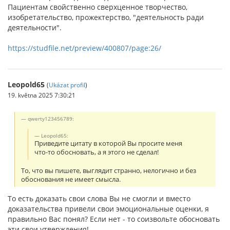
Пациентам свойственно сверх­ценное творчество,
изобретательство, прожектерство, "дея­тельность ради
деятельности".
https://studfile.net/preview/400807/page:26/
Leopold65
(
Ukázat profil
)
19. května 2025 7:30:21
qwerty123456789:
Leopold65:
Приведите цитату в которой Вы просите меня
что-то обосновать, а я этого не сделал!
То, что вы пишете, выглядит странно, нелогично и без
обоснования не имеет смысла.
То есть доказать свои слова Вы не смогли и вместо
доказательства привели свои эмоциональные оценки, я
правильно Вас понял? Если нет - то соизвольте обосновать
эти свои утверждения!