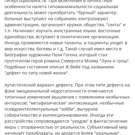
гиперсоциальности. При включении в лич­ностные
особенности налета гипоманиакальности социальная
деятельность может приобретать "бурный" характер:
больные выступают на собраниях, контролируют
администрацию, организуют кружки, общества, "секты" и
т.п. Начинают изучать иностранные языки, восточные
единоборства, вступа­ют в политические организации.
Иногда проявляются новые таланты, и пациенты уходят в
мир искусства, богемы и т.д. Такой случай имел место в
биографии художника Поля Гогена, который стал
прототипом героя романа Сомерсета Моэма "Луна и грош".
Подобные состояния описал Ж.Вийе под названием
"дефект по типу новой жизни".
Аутистический вариант дефекта. При этом типе дефекта на
фоне эмоциональной недостаточности отмечаются
типичные изменения мышления с появлением необычных
интересов: "метафизическая" интоксикация, необычные
псев­доинтеллектуальные "хобби", вычурное
собирательство и коллекционирование. Иногда эти
расстройства сопровожда­ются "уходом" в фантастические
миры с оторванностью от реальности. Субъективный мир
начинает преобладать, он делается более "реальным".