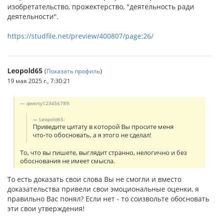
изобретательство, прожектерство, "дея­тельность ради
деятельности".
https://studfile.net/preview/400807/page:26/
Leopold65
(
Показать профиль
)
19 мая 2025 г., 7:30:21
qwerty123456789:
Leopold65:
Приведите цитату в которой Вы просите меня
что-то обосновать, а я этого не сделал!
То, что вы пишете, выглядит странно, нелогично и без
обоснования не имеет смысла.
То есть доказать свои слова Вы не смогли и вместо
доказательства привели свои эмоциональные оценки, я
правильно Вас понял? Если нет - то соизвольте обосновать
эти свои утверждения!