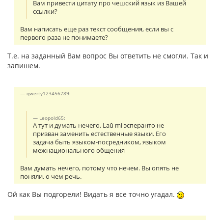
Вам привести цитату про чешский язык из Вашей
ссылки?
Вам написать еще раз текст сообщения, если вы с
первого раза не понимаете?
Т.е. на заданный Вам вопрос Вы ответить не смогли. Так и
запишем.
qwerty123456789:
Leopold65:
А тут и думать нечего. Laŭ mi эсперанто не
призван заменить естественные языки. Его
задача быть языком-посредником, языком
межнационального общения
Вам думать нечего, потому что нечем. Вы опять не
поняли, о чем речь.
Ой как Вы подгорели! Видать я все точно угадал.