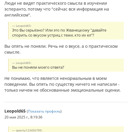
Люди не видят практического смысла в изучении
эсперанто, потому что "сейчас вся информация на
английском".
Leopold65:
Это Вы серьёзно? Или это по Жванецкому "давайте
спорить со вкусом устриц с теми, кто их ел"?
Вы опять не поняли. Речь не о вкусе, а о практическом
смысле.
Leopold65:
Вы не поняли моего ответа?
Не понимаю, что является ненормальным в моем
поведении. Вы опять по существу ничего не написали -
только ничем не обоснованные эмоциональные оценки.
Leopold65
(
Показать профиль
)
20 мая 2025 г., 8:19:36
qwerty123456789: