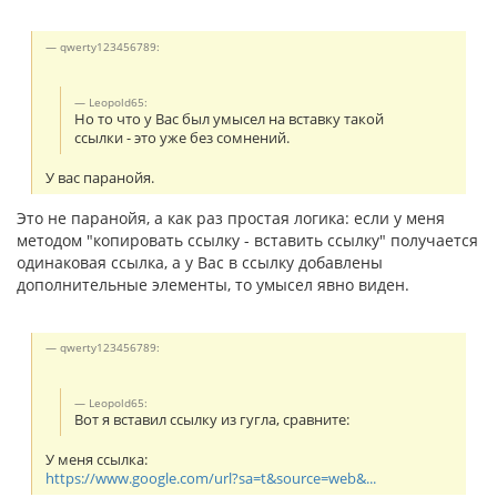
qwerty123456789:
Leopold65:
Но то что у Вас был умысел на вставку такой
ссылки - это уже без сомнений.
У вас паранойя.
Это не паранойя, а как раз простая логика: если у меня
методом "копировать ссылку - вставить ссылку" получается
одинаковая ссылка, а у Вас в ссылку добавлены
дополнительные элементы, то умысел явно виден.
qwerty123456789:
Leopold65:
Вот я вставил ссылку из гугла, сравните:
У меня ссылка:
https://www.google.com/url?sa=t&source=web&...