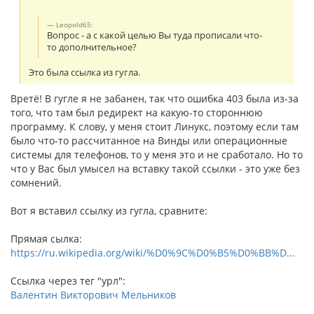
Leopold65:
Вопрос - а с какой целью Вы туда прописали что-
то дополнительное?
Это была ссылка из гугла.
Вретё! В гугле я не забанен, так что ошибка 403 была из-за
того, что там был редирект на какую-то стороннюю
программу. К слову, у меня стоит Линукс, поэтому если там
было что-то рассчитанное на Винды или операционные
системы для телефонов, то у меня это и не сработало. Но то
что у Вас был умысел на вставку такой ссылки - это уже без
сомнений.
Вот я вставил ссылку из гугла, сравните:
Прямая сылка:
https://ru.wikipedia.org/wiki/%D0%9C%D0%B5%D0%BB%D...
Ссылка через тег "урл":
Валентин Викторович Мельников