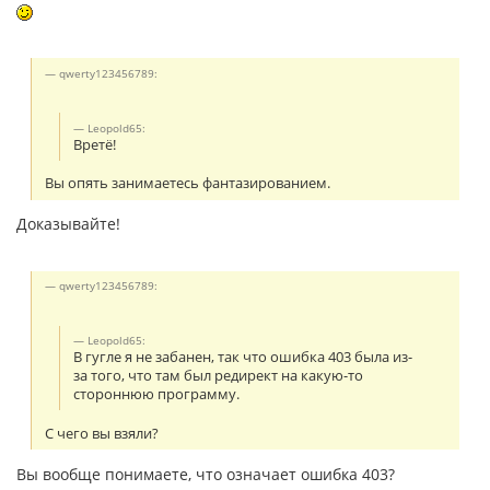
qwerty123456789:
Leopold65:
Вретё!
Вы опять занимаетесь фантазированием.
Доказывайте!
qwerty123456789:
Leopold65:
В гугле я не забанен, так что ошибка 403 была из-
за того, что там был редирект на какую-то
стороннюю программу.
С чего вы взяли?
Вы вообще понимаете, что означает ошибка 403?