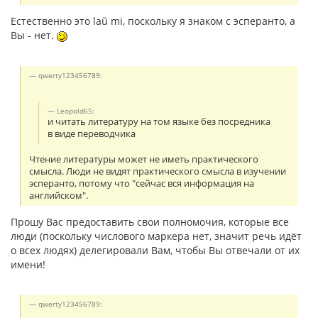
Естественно это laŭ mi, поскольку я знаком с эсперанто, а
Вы - нет.
qwerty123456789:
Leopold65:
и читать литературу на том языке без посредника
в виде переводчика
Чтение литературы может не иметь практического
смысла. Люди не видят практического смысла в изучении
эсперанто, потому что "сейчас вся информация на
английском".
Прошу Вас предоставить свои полномочия, которые все
люди (поскольку числового маркера нет, значит речь идёт
о всех людях) делегировали Вам, чтобы Вы отвечали от их
имени!
qwerty123456789: