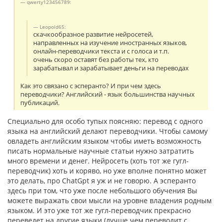
qwerty123456789:
Leopold65:
скачкообразное развитие нейросетей,
направленных на изучение иностранных языков,
онлайн-переводчики текста и с голоса и т.п.
очень скоро оставят без работы тех, кто
зарабатывал и зарабатывает деньги на переводах
Как это связано с эсперанто? И при чем здесь
переводчики? Английский - язык большинства научных
публикаций.
Специально для особо тупых поясняю: перевод с одного
языка на английский делают переводчики. Чтобы самому
овладеть английским языком чтобы иметь возможность
писать нормальные научные статьи нужно затратить
много времени и денег. Нейросеть (хоть тот же гугл-
переводчик) хоть и коряво, но уже вполне понятно может
это делать, про ChatGpt я уж и не говорю. А эсперанто
здесь при том, что уже после небольшого обучения Вы
можете выражать свои мысли на уровне владения родным
языком. И это уже тот же гугл-переводчик прекрасно
переведет на другие языки (лучше чем переводит с