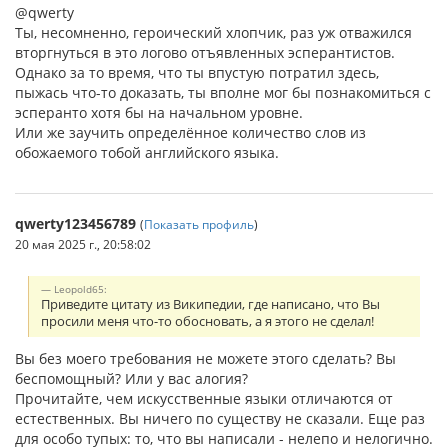
@qwerty
Ты, несомненно, героический хлопчик, раз уж отважился
вторгнуться в это логово отъявленных эсперантистов.
Однако за то время, что ты впустую потратил здесь,
пыжась что-то доказать, ты вполне мог бы познакомиться с
эсперанто хотя бы на начальном уровне.
Или же заучить определённое количество слов из
обожаемого тобой английского языка.
qwerty123456789
(
Показать профиль
)
20 мая 2025 г., 20:58:02
Leopold65:
Приведите цитату из Википедии, где написано, что Вы
просили меня что-то обосновать, а я этого не сделал!
Вы без моего требования не можете этого сделать? Вы
беспомощный? Или у вас алогия?
Прочитайте, чем искусственные языки отличаются от
естественных. Вы ничего по существу не сказали. Еще раз
для особо тупых: то, что вы написали - нелепо и нелогично.