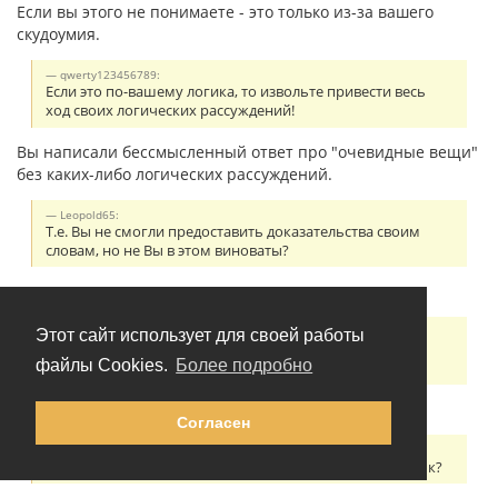
Если вы этого не понимаете - это только из-за вашего
скудоумия.
qwerty123456789:
Если это по-вашему логика, то извольте привести весь
ход своих логических рассуждений!
Вы написали бессмысленный ответ про "очевидные вещи"
без каких-либо логических рассуждений.
Leopold65:
Т.е. Вы не смогли предоставить доказательства своим
словам, но не Вы в этом виноваты?
Если вы не понимаете смысл слов - это не моя вина.
Leopold65:
Этот сайт использует для своей работы
1. Эсперанто это искусственный язык, он был создан
файлы Cookies.
Более подробно
Земенгофом и известна история его создания.
Прочитайте на стр. 30:
Согласен
Leopold65:
2. Где я утверждал, что это Вы писали про чешский язык?