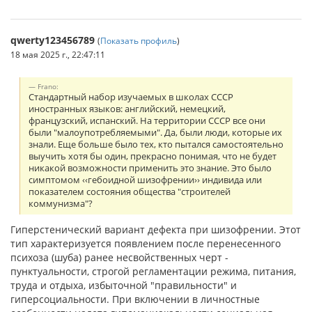
qwerty123456789
(
Показать профиль
)
18 мая 2025 г., 22:47:11
Frano:
Стандартный набор изучаемых в школах СССР
иностранных языков: английский, немецкий,
французский, испанский. На территории СССР все они
были "малоупотребляемыми". Да, были люди, которые их
знали. Еще больше было тех, кто пытался самостоятельно
выучить хотя бы один, прекрасно понимая, что не будет
никакой возможности применить это знание. Это было
симптомом ‹‹гебоидной шизофрении›› индивида или
показателем состояния общества "строителей
коммунизма"?
Гиперстенический вариант дефекта при шизофрении. Этот
тип харак­теризуется появлением после перенесенного
психоза (шуба) ранее несвойственных черт -
пунктуальности, строгой регла­ментации режима, питания,
труда и отдыха, избыточной "пра­вильности" и
гиперсоциальности. При включении в лич­ностные