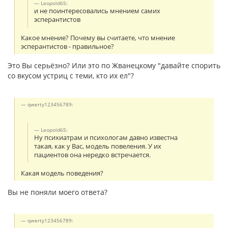
Leopold65:
и не поинтересовались мнением самих
эсперантистов
Какое мнение? Почему вы считаете, что мнение
эсперантистов - правильное?
Это Вы серьёзно? Или это по Жванецкому "давайте спорить
со вкусом устриц с теми, кто их ел"?
qwerty123456789:
Leopold65:
Ну психиатрам и психологам давно известна
такая, как у Вас, модель повеления. У их
пациентов она нередко встречается.
Какая модель поведения?
Вы не поняли моего ответа?
qwerty123456789: