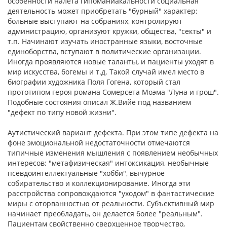
особенности налета гипоманиакальности социальная
деятельность может приобретать "бурный" характер:
больные выступают на собраниях, контролируют
администрацию, организуют кружки, общества, "секты" и
т.п. Начинают изучать иностранные языки, восточные
единоборства, вступа­ют в политические организации.
Иногда проявляются новые таланты, и пациенты уходят в
мир искусства, богемы и т.д. Такой случай имел место в
биографии художника Поля Гогена, который стал
прототипом героя романа Сомерсета Моэма "Луна и грош".
Подобные состояния описал Ж.Вийе под названием
"дефект по типу новой жизни".
Аутистический вариант дефекта. При этом типе дефекта на
фоне эмоциональной недостаточности отмечаются
типичные изменения мышления с появлением необычных
интересов: "метафизическая" интоксикация, необычные
псев­доинтеллектуальные "хобби", вычурное
собирательство и коллекционирование. Иногда эти
расстройства сопровожда­ются "уходом" в фантастические
миры с оторванностью от реальности. Субъективный мир
начинает преобладать, он делается более "реальным".
Пациентам свойственно сверх­ценное творчество,