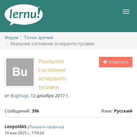
К
содержанию
Мен
Форум
Точки зрения
Реальное состояние эсперанто-тусовки
Реальное
Ответить
состояние
эсперанто-
тусовки
от
BugiVugi
, 12 декабря 2017 г.
Сообщений:
396
Язык:
Русский
Leopold65
(
Показать профиль
)
14 мая 2025 г., 7:59:24