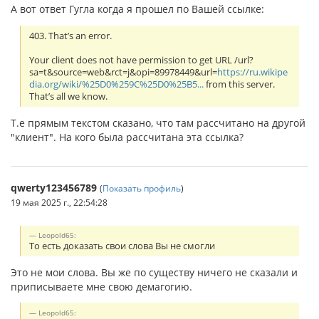
А вот ответ Гугла когда я прошел по Вашей ссылке:
403. That’s an error.
Your client does not have permission to get URL /url?
sa=t&source=web&rct=j&opi=89978449&url=
https://ru.wikipe
dia.org/wiki/%25D0%259C%25D0%25B5...
from this server.
That’s all we know.
Т.е прямым текстом сказано, что там рассчитано на другой
"клиент". На кого была рассчитана эта ссылка?
qwerty123456789
(
Показать профиль
)
19 мая 2025 г., 22:54:28
Leopold65:
То есть доказать свои слова Вы не смогли
Это не мои слова. Вы же по существу ничего не сказали и
приписываете мне свою демагогию.
Leopold65: