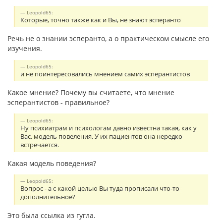
Leopold65:
Которые, точно также как и Вы, не знают эсперанто
Речь не о знании эсперанто, а о практическом смысле его
изучения.
Leopold65:
и не поинтересовались мнением самих эсперантистов
Какое мнение? Почему вы считаете, что мнение
эсперантистов - правильное?
Leopold65:
Ну психиатрам и психологам давно известна такая, как у
Вас, модель повеления. У их пациентов она нередко
встречается.
Какая модель поведения?
Leopold65:
Вопрос - а с какой целью Вы туда прописали что-то
дополнительное?
Это была ссылка из гугла.