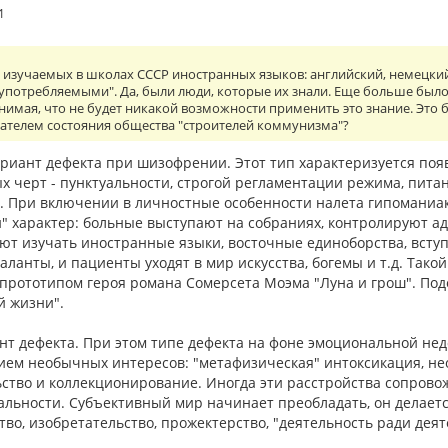
1
изучаемых в школах СССР иностранных языков: английский, немецкий
употребляемыми". Да, были люди, которые их знали. Еще больше было 
нимая, что не будет никакой возможности применить это знание. Это
зателем состояния общества "строителей коммунизма"?
риант дефекта при шизофрении. Этот тип харак­теризуется поя
 черт - пунктуальности, строгой регла­ментации режима, питан
. При включении в лич­ностные особенности налета гипоманиа
" характер: больные выступают на собраниях, контролируют а
ают изучать иностранные языки, восточные единоборства, всту
ланты, и пациенты уходят в мир искусства, богемы и т.д. Тако
л прототипом героя романа Сомерсета Моэма "Луна и грош". По
й жизни".
нт дефекта. При этом типе дефекта на фоне эмоциональной н
ем необычных интересов: "метафизическая" интоксикация, нео
ство и коллекционирование. Иногда эти расстройства сопровож
альности. Субъективный мир начинает преобладать, он делает
тво, изобретательство, прожектерство, "дея­тельность ради деят