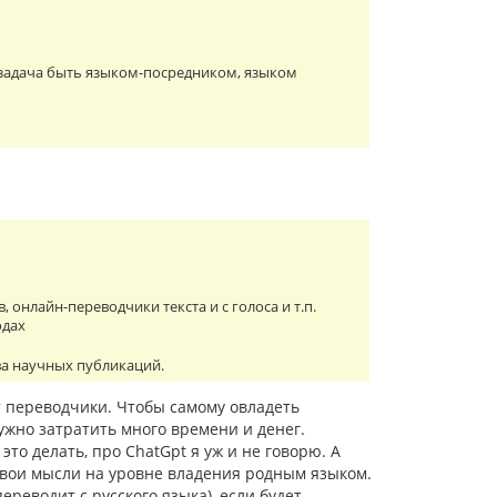
го задача быть языком-посредником, языком
онлайн-переводчики текста и с голоса и т.п.
одах
ва научных публикаций.
т переводчики. Чтобы самому овладеть
жно затратить много времени и денег.
это делать, про ChatGpt я уж и не говорю. А
свои мысли на уровне владения родным языком.
ереводит с русского языка), если будет