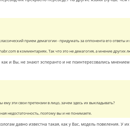
классический прием демагогии - придумать за оппонента его ответы и 
habr.com в комментариях. Так что это не демагогия, а мнение других л
 как и Вы, не знают эсперанто и не поинтересовались мнением
ы ему эти свои претензии в лицо, зачем здесь их выкладывать?
ьная недостаточность, поэтому вы и не понимаете.
ологам давно известна такая, как у Вас, модель повеления. У и