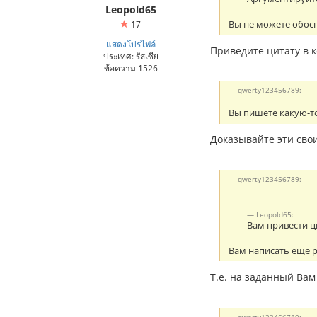
Leopold65
Вы не можете обосн
17
แสดงโปรไฟล์
Приведите цитату в к
ประเทศ: รัสเซีย
ข้อความ 1526
qwerty123456789:
Вы пишете какую-т
Доказывайте эти сво
qwerty123456789:
Leopold65:
Вам привести ц
Вам написать еще р
Т.е. на заданный Вам
qwerty123456789: