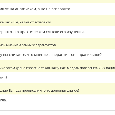
пишут на английском, а не на эсперанто.
же как и Вы, не знают эсперанто
еранто, а о практическом смысле его изучения.
лись мнением самих эсперантистов
у вы считаете, что мнение эсперантистов - правильное?
хологам давно известна такая, как у Вас, модель повеления. У их паци
ния?
 целью Вы туда прописали что-то дополнительное?
гла.