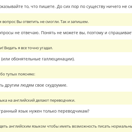
оказывайте то, что пишете. До сих пор по существу ничего не ск
м вопрос Вы ответить не смогли. Так и запишем.
просы не отвечаю. Понять не можете вы, поэтому и спрашиваете
! Видать я все точно угадал.
и (или обонятельные галлюцинации).
обо тупых поясняю:
ь другим людям свое скудоумие.
зыка на английский делают переводчики.
транный язык нужен только переводчикам?
деть английским языком чтобы иметь возможность писать нормальны