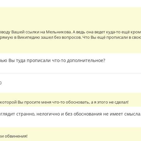
 поводу Вашей ссылки на Мельникова. А ведь она ведет куда-то ещё кро
рямую в Википедию зашел без вопросов. Что Вы ещё прописали в сво
елью Вы туда прописали что-то дополнительное?
0
которой Вы просите меня что-то обосновать, а я этого не сделал!
ыглядит странно, нелогично и без обоснования не имеет смысла. 
ои обвинения!