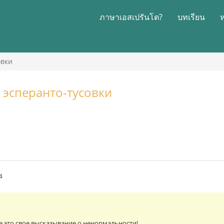
ภาษาเอสเปรันโต?
บทเรียน
овки
 эсперанто-тусовки
4
 это свое высказывание о ненормальности!