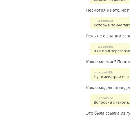
Несмотря на это, их 
Leopold65:
Которые, точно так
Речь не о знании эсп
Leopold65:
и не поинтересова
Какое мнение? Почем
Leopold65:
Ну психиатрам и пси
Какая модель поведе
Leopold65:
Вопрос - а с какой
Это была ссылка из гу