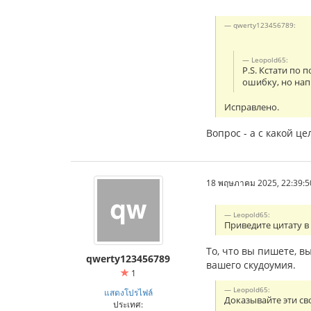
qwerty123456789:
Leopold65:
P.S. Кстати по
ошибку, но нап
Исправлено.
Вопрос - а с какой ц
18 พฤษภาคม 2025, 22:39:5
Leopold65:
Приведите цитату в 
То, что вы пишете, в
qwerty123456789
вашего скудоумия.
1
Leopold65:
แสดงโปรไฟล์
Доказывайте эти св
ประเทศ: