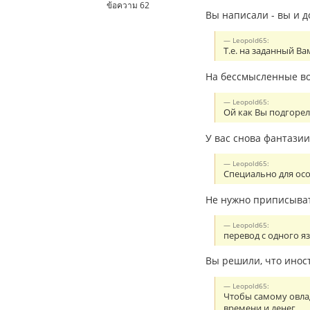
ข้อความ 62
Вы написали - вы и д
Leopold65:
Т.е. на заданный Ва
На бессмысленные во
Leopold65:
Ой как Вы подгорели
У вас снова фантази
Leopold65:
Специально для ос
Не нужно приписыват
Leopold65:
перевод с одного я
Вы решили, что инос
Leopold65:
Чтобы самому овла
времени и денег.