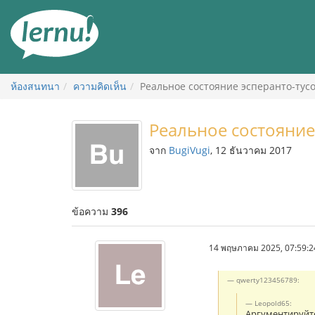
ไป
ยัง
สารบัญ
ห้องสนทนา
ความคิดเห็น
Реальное состояние эсперанто-тус
Реальное состояние
จาก
BugiVugi
, 12 ธันวาคม 2017
ข้อความ
396
14 พฤษภาคม 2025, 07:59:2
qwerty123456789:
Leopold65:
Аргументируйте