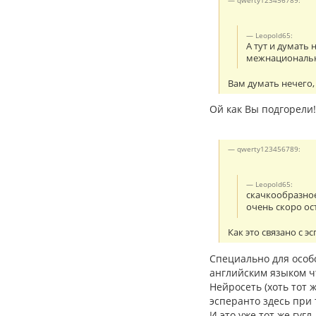
Leopold65:
А тут и думать
межнациональ
Вам думать нечего,
Ой как Вы подгорели!
qwerty123456789:
Leopold65:
скачкообразное
очень скоро ос
Как это связано с 
Специально для особ
английским языком ч
Нейросеть (хоть тот ж
эсперанто здесь при
И это уже тот же гуг