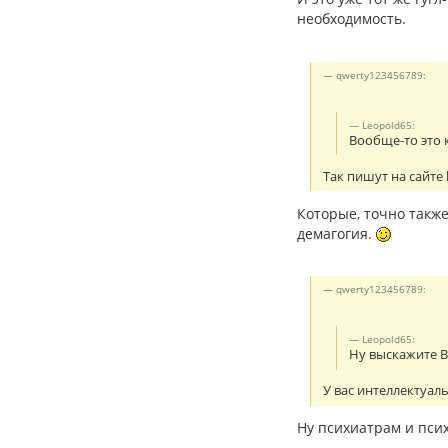
необходимость.
qwerty123456789:
Leopold65:
Вообще-то это 
Так пишут на сайте 
Которые, точно также
демагогия.
qwerty123456789:
Leopold65:
Ну выскажите В
У вас интеллектуал
Ну психиатрам и псих