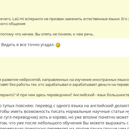
 нечего. Laŭ mi эсперанто не призван заменить естественные языки. Е
ного общения
 потому что нечем. Вы опять не поняли, о чем речь.
 Видать я все точно угадал.
 развитие нейросетей, направленных на изучение иностранных языков, 
тавят без работы тех, кто зарабатывал и зарабатывает деньги на перев
эсперанто? И при чем здесь переводчики? Английский - язык большинст
о тупых поясняю: перевод с одного языка на английский делаю
тобы иметь возможность писать нормальные научные статьи ну
е гугл-переводчик) хоть и коряво, но уже вполне понятно может 
 том, что уже после небольшого обучения Вы можете выражать 
л-переводчик прекрасно переведет на другие языки (лучше чем п