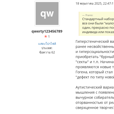
18 พฤษภาคม 2025, 22:47:1
Frano:
Стандартный набор 
все они были "мало
один, прекрасно по
qwerty123456789
индивида или пока
1
Гиперстенический ва
แสดงโปรไฟล์
ранее несвойственных
ประเทศ:
и гиперсоциальности
ข้อความ 62
приобретать "бурный
"секты" и т.п. Начин
проявляются новые та
Гогена, который ста
"дефект по типу ново
Аутистический вариа
мышления с появлени
вычурное собиратель
оторванностью от ре
сверх­ценное творчес