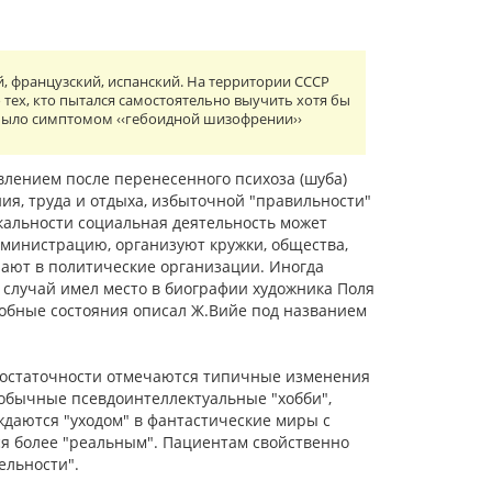
, французский, испанский. На территории СССР
тех, кто пытался самостоятельно выучить хотя бы
 было симптомом ‹‹гебоидной шизофрении››
влением после перенесенного психоза (шуба)
ия, труда и отдыха, избыточной "пра­вильности"
кальности социальная деятельность может
дминистрацию, организуют кружки, общества,
па­ют в политические организации. Иногда
й случай имел место в биографии художника Поля
добные состояния описал Ж.Вийе под названием
едостаточности отмечаются типичные изменения
бычные псев­доинтеллектуальные "хобби",
да­ются "уходом" в фантастические миры с
ся более "реальным". Пациентам свойственно
ельности".