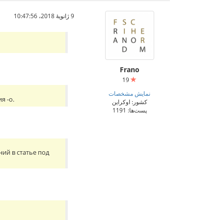
9 ژانویهٔ 2018،‏ 10:47:56
Frano
19
نمایش مشخصات
я -o.
کشور: اوکراین
پست‌ها: 1191
ий в статье под