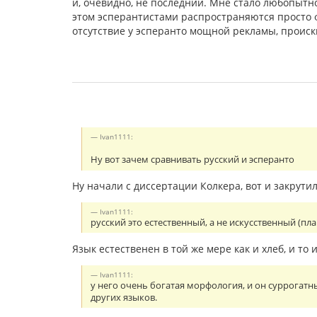
и, очевидно, не последний. Мне стало любопытно,
этом эсперантистами распространяются просто 
отсутствие у эсперанто мощной рекламы, происк
Ivan1111:
Ну вот зачем сравнивать русский и эсперанто
Ну начали с диссертации Колкера, вот и закрутило
Ivan1111:
русский это естественный, а не искусственный (пл
Язык естественен в той же мере как и хлеб, и то 
Ivan1111:
у него очень богатая морфология, и он суррогатн
других языков.