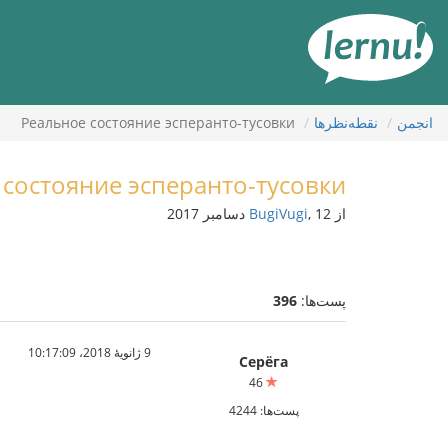
رود
ه
حتوا
انجمن
نقطه‌نظرها
Реальное состояние эсперанто-тусовки
 состояние эсперанто-тусовки
از
, 12 دسامبر 2017
BugiVugi
پست‌ها:
396
9 ژانویهٔ 2018،‏ 10:17:09
Серёга
46
پست‌ها: 4244