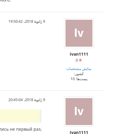
9 ژانویهٔ 2018،‏ 19:50:42
Ivan1111
0
نمایش مشخصات
کشور:
پست‌ها: 10
9 ژانویهٔ 2018،‏ 20:45:04
лись не первый раз,
Ivan1111