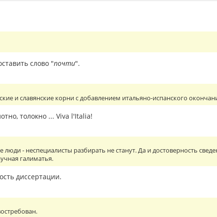
оставить слово "
почти
".
нские и славянские корни с добавлением итальяно-испанского окончани
о, толокно ... Viva l'Italia!
люди - неспециалисты разбирать не станут. Да и достоверность сведен
учная галиматья.
ость диссертации.
востребован.