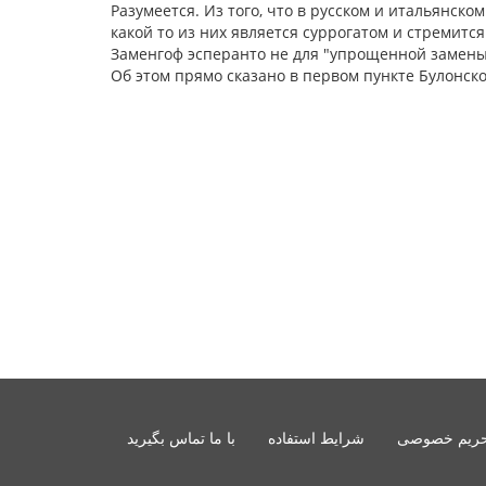
Разумеется. Из того, что в русском и итальянско
какой то из них является суррогатом и стремитс
Заменгоф эсперанто не для "упрощенной замены
Об этом прямо сказано в первом пункте Булонско
ریم خصوصی
شرایط استفاده
با ما تماس بگیرید