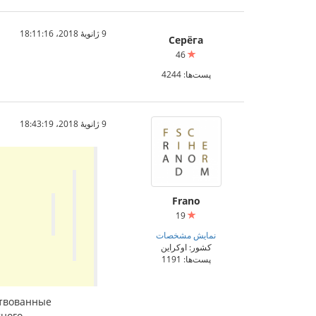
9 ژانویهٔ 2018،‏ 18:11:16
Серёга
46
پست‌ها: 4244
9 ژانویهٔ 2018،‏ 18:43:19
Frano
19
نمایش مشخصات
کشور: اوکراین
پست‌ها: 1191
ствованные
ного.