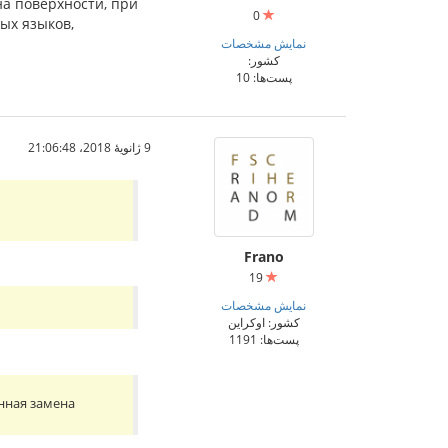
на поверхности, при
0
ых языков,
نمایش مشخصات
کشور:
پست‌ها: 10
9 ژانویهٔ 2018،‏ 21:06:48
Frano
19
نمایش مشخصات
کشور: اوکراین
پست‌ها: 1191
енная замена