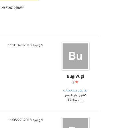
по некоторым
9 ژانویهٔ 2018،‏ 11:01:47
BugiVugi
2
نمایش مشخصات
کشور: باربادوس
پست‌ها: 17
9 ژانویهٔ 2018،‏ 11:05:27