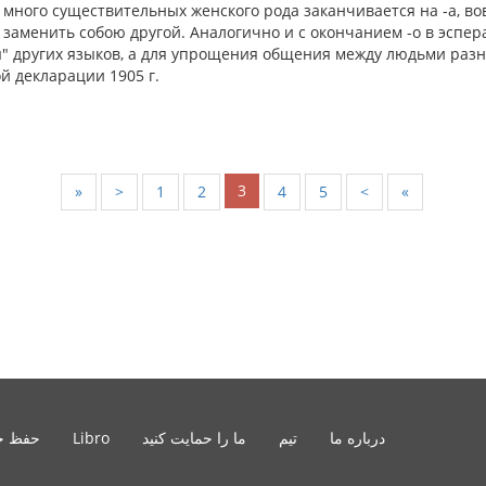
м много существительных женского рода заканчивается на -а, вов
я заменить собою другой. Аналогично и с окончанием -о в эспер
" других языков, а для упрощения общения между людьми раз
й декларации 1905 г.
3
«
<
1
2
4
5
>
»
درباره ما
تیم
ما را حمایت کنید
Libro
حفظ ح