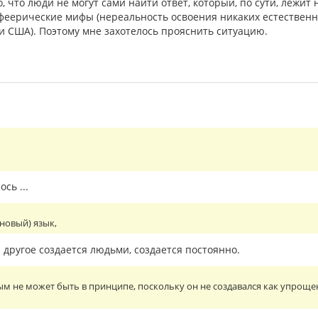
 что люди не могут сами найти ответ, который, по сути, лежит 
феерические мифы (нереальность освоения никаких естественн
и США). Поэтому мне захотелось прояснить ситуацию.
сь ...
ановый) язык,
и другое создается людьми, создается постоянно.
ым не может быть в принципе, поскольку он не создавался как упрощ