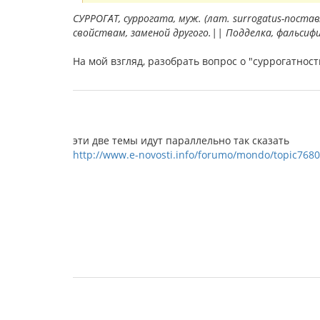
СУРРОГА́Т, суррогата, муж. (лат. surrogatus-пос
свойствам, заменой другого.|| Подделка, фальсиф
На мой взгляд, разобрать вопрос о "суррогатнос
эти две темы идут параллельно так сказать
http://www.e-novosti.info/forumo/mondo/topic7680-