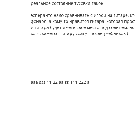
реальное состояние тусовки такое
эсперанто надо сравнивать с игрой на гитаре. к
фонаря. а кому-то нравится гитара, которая про
и гитара будет иметь своё место под солнцем. но
хотя, кажется, гитару сожгут после учебников )
aaa sss 11 22 aa ss 111 222 a