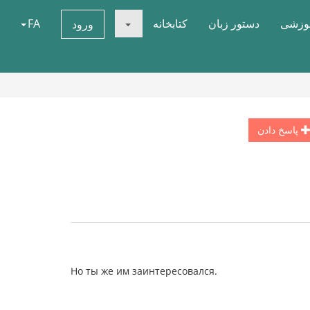
موزشی
دستور زبان
کتابخانه
FA
ورود
پاسخ دادن
Но ты же им заинтересовался.