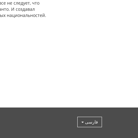
се не следует, что
анто. И создавал
ных национальностей.
فارسی