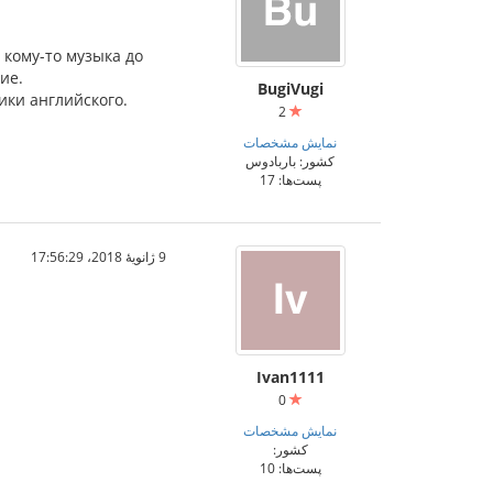
 кому-то музыка до
ие.
BugiVugi
ики английского.
2
نمایش مشخصات
کشور: باربادوس
پست‌ها: 17
9 ژانویهٔ 2018،‏ 17:56:29
Ivan1111
0
نمایش مشخصات
کشور:
پست‌ها: 10