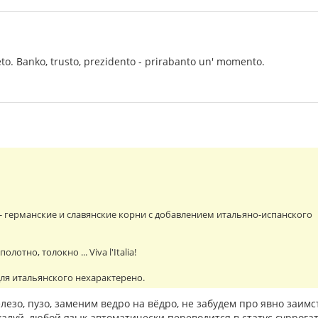
leto. Banko, trusto, prezidento - prirabanto un' momento.
 - германские и славянские корни с добавлением итальяно-испанского
лотно, толокно ... Viva l'Italia!
для итальянского нехарактерено.
елезо, пузо, заменим ведро на вёдро, не забудем про явно заим
жалуй, любой язык автоматически переводится в статус суррогат