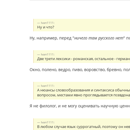
Ivan1111:
Ну и что?
Ну, например, перед "
ничего там русского нет
" п
Ivan1111:
Две трети лексики - романская, остальное - герма
Окно, полено, ведро, пиво, воровство, бревно, полотн
Ivan1111:
А нюансы словообразования и синтаксиса обычные 
вопросом, местами явно проглядывается псевдона
Я не филолог, и не могу оценивать научную ценн
Ivan1111:
В любом случае язык суррогатный, поэтому он не