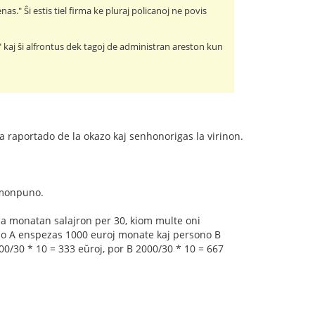
as." Ŝi estis tiel firma ke pluraj policanoj ne povis
" kaj ŝi alfrontus dek tagoj de administran areston kun
la raportado de la okazo kaj senhonorigas la virinon.
 monpuno.
la monatan salajron per 30, kiom multe oni
o A enspezas 1000 euroj monate kaj persono B
0/30 * 10 = 333 eŭroj, por B 2000/30 * 10 = 667