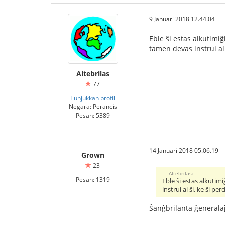
9 Januari 2018 12.44.04
Eble ŝi estas alkutimiĝ
tamen devas instrui al
Altebrilas
77
Tunjukkan profil
Negara: Perancis
Pesan: 5389
14 Januari 2018 05.06.19
Grown
23
Altebrilas:
Pesan: 1319
Eble ŝi estas alkutim
instrui al ŝi, ke ŝi 
Ŝanĝbrilanta ĝenerala