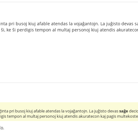
inta pri busoj kiuj afable atendas la vojaĝantojn. La juĝisto devas s
 ŝi, ke ŝi perdigis tempon al multaj personoj kiuj atendis akurateco
iĝinta pri busoj kiuj afable atendas la vojaĝantojn. La juĝisto devas
saĝe
decid
perdigis tempon al multaj personoj kiuj atendis akuratecon kaj pagis multekoste
ĵo.