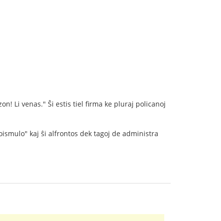
n! Li venas." Ŝi estis tiel firma ke pluraj policanoj
oismulo" kaj ŝi alfrontos dek tagoj de administra