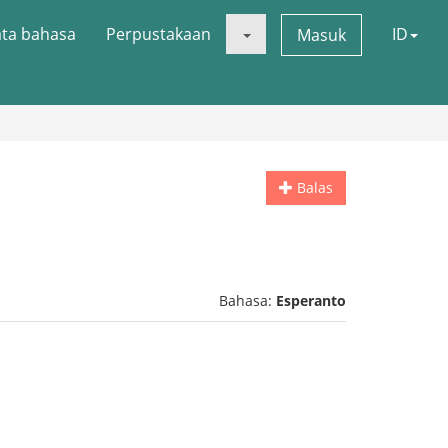
ata bahasa
Perpustakaan
ID
Masuk
Balas
Bahasa:
Esperanto