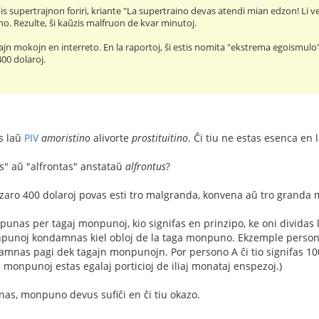
is supertrajnon foriri, kriante "La supertraino devas atendi mian edzon! Li ven
ajno. Rezulte, ŝi kaŭzis malfruon de kvar minutoj.
tajn mokojn en interreto. En la raportoj, ŝi estis nomita "ekstrema egoismulo
00 dolaroj.
s laŭ
PIV
amoristino
alivorte
prostituitino
. Ĉi tiu ne estas esenca en 
s" aŭ "alfrontas" anstataŭ
alfrontus
?
aro 400 dolaroj povas esti tro malgranda, konvena aŭ tro granda
unas per tagaj monpunoj, kio signifas en prinzipo, ke oni dividas 
punoj kondamnas kiel obloj de la taga monpuno. Ekzemple person
mnas pagi dek tagajn monpunojn. Por persono A ĉi tio signifas 100
e monpunoj estas egalaj porticioj de iliaj monataj enspezoj.)
as, monpuno devus sufiĉi en ĉi tiu okazo.