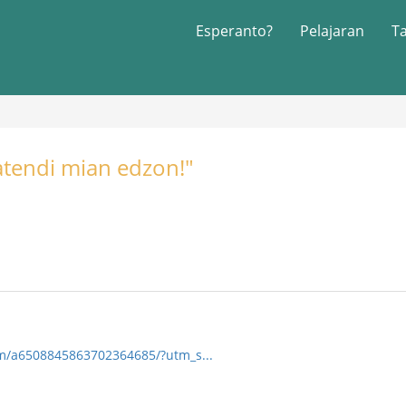
Esperanto?
Pelajaran
T
atendi mian edzon!"
om/a6508845863702364685/?utm_s...