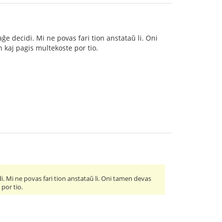
aĝe decidi. Mi ne povas fari tion anstataŭ li. Oni
n kaj pagis multekoste por tio.
i. Mi ne povas fari tion anstataŭ li. Oni tamen devas
 por tio.