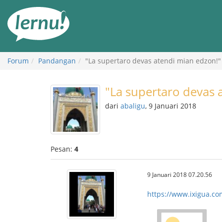
Ke
daftar
isi
Forum
Pandangan
"La supertaro devas atendi mian edzon!"
"La supertaro devas 
dari
abaligu
, 9 Januari 2018
Pesan:
4
9 Januari 2018 07.20.56
https://www.ixigua.c