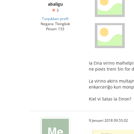
abaligu
3
Tunjukkan profil
Negara: TIongkok
Pesan: 133
Ia ĉina virino malhelpi
ne povis treni ŝin for 
La virino akiris multa
enkarceriĝo kun monpu
Kiel vi ŝatas la ĉinon?
9 Januari 2018 09.55.02
abaligu: