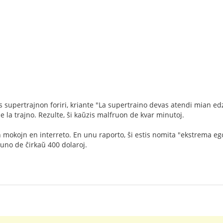
s supertrajnon foriri, kriante "La supertraino devas atendi mian edzo
de la trajno. Rezulte, ŝi kaŭzis malfruon de kvar minutoj.
jn mokojn en interreto. En unu raporto, ŝi estis nomita "ekstrema eg
no de ĉirkaŭ 400 dolaroj.