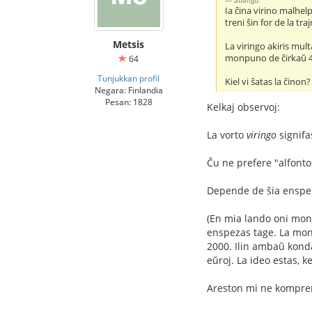
Ia ĉina virino malhelp
treni ŝin for de la tr
Metsis
La viringo akiris mul
monpuno de ĉirkaŭ 4
64
Tunjukkan profil
Kiel vi ŝatas la ĉinon?
Negara: Finlandia
Pesan: 1828
Kelkaj observoj:
La vorto
viringo
signifa
Ĉu ne prefere "alfonto
Depende de ŝia enspez
(En mia lando oni monp
enspezas tage. La mon
2000. Ilin ambaŭ konda
eŭroj. La ideo estas, k
Areston mi ne kompren