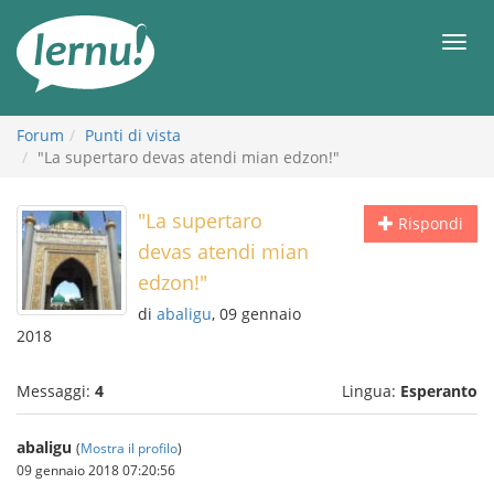
Vai
all’indice
Men
Forum
Punti di vista
"La supertaro devas atendi mian edzon!"
"La supertaro
Rispondi
devas atendi mian
edzon!"
di
abaligu
, 09 gennaio
2018
Messaggi:
4
Lingua:
Esperanto
abaligu
(
Mostra il profilo
)
09 gennaio 2018 07:20:56