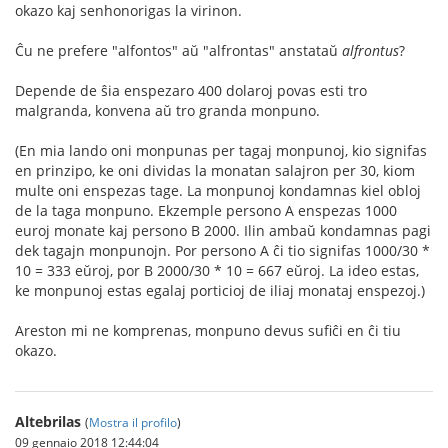
okazo kaj senhonorigas la virinon.
Ĉu ne prefere "alfontos" aŭ "alfrontas" anstataŭ
alfrontus
?
Depende de ŝia enspezaro 400 dolaroj povas esti tro
malgranda, konvena aŭ tro granda monpuno.
(En mia lando oni monpunas per tagaj monpunoj, kio signifas
en prinzipo, ke oni dividas la monatan salajron per 30, kiom
multe oni enspezas tage. La monpunoj kondamnas kiel obloj
de la taga monpuno. Ekzemple persono A enspezas 1000
euroj monate kaj persono B 2000. Ilin ambaŭ kondamnas pagi
dek tagajn monpunojn. Por persono A ĉi tio signifas 1000/30 *
10 = 333 eŭroj, por B 2000/30 * 10 = 667 eŭroj. La ideo estas,
ke monpunoj estas egalaj porticioj de iliaj monataj enspezoj.)
Areston mi ne komprenas, monpuno devus sufiĉi en ĉi tiu
okazo.
Altebrilas
(
Mostra il profilo
)
09 gennaio 2018 12:44:04