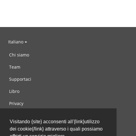
Italiano
Chi siamo
Team
Supportaci
Libro
Privacy
Condizioni d’uso
Visitando {site} acconsenti all'{link}utilizzo
Contattaci
dei cookie{/link} attraverso i quali possiamo