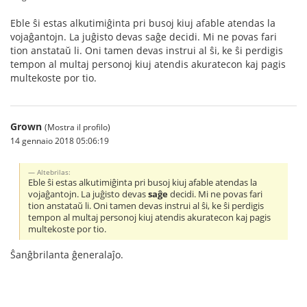
Eble ŝi estas alkutimiĝinta pri busoj kiuj afable atendas la
vojaĝantojn. La juĝisto devas saĝe decidi. Mi ne povas fari
tion anstataŭ li. Oni tamen devas instrui al ŝi, ke ŝi perdigis
tempon al multaj personoj kiuj atendis akuratecon kaj pagis
multekoste por tio.
Grown
(Mostra il profilo)
14 gennaio 2018 05:06:19
Altebrilas:
Eble ŝi estas alkutimiĝinta pri busoj kiuj afable atendas la
vojaĝantojn. La juĝisto devas
saĝe
decidi. Mi ne povas fari
tion anstataŭ li. Oni tamen devas instrui al ŝi, ke ŝi perdigis
tempon al multaj personoj kiuj atendis akuratecon kaj pagis
multekoste por tio.
Ŝanĝbrilanta ĝeneralaĵo.