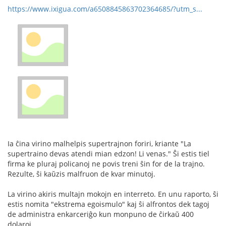
https://www.ixigua.com/a6508845863702364685/?utm_s...
Ia ĉina virino malhelpis supertrajnon foriri, kriante "La
supertraino devas atendi mian edzon! Li venas." Ŝi estis tiel
firma ke pluraj policanoj ne povis treni ŝin for de la trajno.
Rezulte, ŝi kaŭzis malfruon de kvar minutoj.
La virino akiris multajn mokojn en interreto. En unu raporto, ŝi
estis nomita "ekstrema egoismulo" kaj ŝi alfrontos dek tagoj
de administra enkarceriĝo kun monpuno de ĉirkaŭ 400
dolaroj.