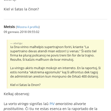
Kiel vi ŝatas la ĉinon?
Metsis
(
Mostra il profilo
)
09 gennaio 2018 09:55:02
abaligu:
Ia ĉina virino malhelpis supertrajnon foriri, kriante "La
supertraino devas atendi mian edzon! Li venas." Ŝi estis tiel
firma ke pluraj policanoj ne povis treni ŝin for de la trajno.
Rezulte, ŝi kaŭzis malfruon de kvar minutoj.
La viringo akiris multajn mokojn en interreto. En la raportoj, ŝi
estis nomita "ekstrema egoismulo" kaj ŝi alfrontus dek tagoj
de administran areston kun monpuno de ĉirkaŭ 400 dolaroj.
Kiel vi ŝatas la ĉinon?
Kelkaj observoj:
La vorto
viringo
signifas laŭ
PIV
amoristino
alivorte
prostituitino
. Ĉi tiu ne estas esenca en la raportado de la