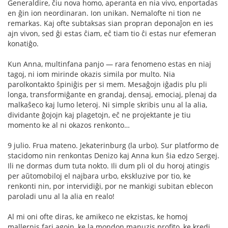
Ĝeneraldire, ĉiu nova homo, aperanta en nia vivo, enportadas
en ĝin ion neordinaran. Ion unikan. Nemalofte ni tion ne
remarkas. Kaj ofte subtaksas sian propran deponaĵon en ies
ajn vivon, sed ĝi estas ĉiam, eĉ tiam tio ĉi estas nur efemeran
konatiĝo.
Kun Anna, multinfana panjo — rara fenomeno estas en niaj
tagoj, ni iom mirinde okazis simila por multo. Nia
parolkontakto ŝpiniĝis per si mem. Mesaĝojn iĝadis plu pli
longa, transformiĝante en grandaj, densaj, emociaj, plenaj da
malkaŝeco kaj lumo leteroj. Ni simple skribis unu al la alia,
dividante ĝojojn kaj plagetojn, eĉ ne projektante je tiu
momento ke al ni okazos renkonto…
9 julio. Frua mateno. Jekaterinburg (la urbo). Sur platformo de
stacidomo nin renkontas Denizo kaj Anna kun ŝia edzo Sergej.
Ili ne dormas dum tuta nokto. Ili dum pli ol du horoj atingis
per aŭtomobiloj el najbara urbo, ekskluzive por tio, ke
renkonti nin, por intervidiĝi, por ne mankigi subitan eblecon
paroladi unu al la alia en realo!
Al mi oni ofte diras, ke amikeco ne ekzistas, ke homoj
mallernis fari agojn, ke la mondon manuzis profito, ke kredi