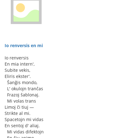
Io renversis en mi
Io renversis
En mia intern',
Subite vekis,
Eliris ekster'.
♥
Ŝanĝis mondo,
♥
L' okulojn tranĉas
♥
Frazoj ŝablonaj.
♥
Mi volas trans
Limoj ĉi tiuj —
Strikte al mi.
Spacetojn mi vidas
En sentoj d' aliaj.
♥
Mi vidas difektojn
♥
En ĉiu animo —