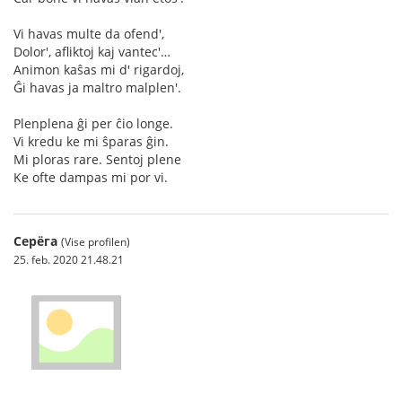
Vi havas multe da ofend',
Dolor', afliktoj kaj vantec'…
Animon kaŝas mi d' rigardoj,
Ĝi havas ja maltro malplen'.
Plenplena ĝi per ĉio longe.
Vi kredu ke mi ŝparas ĝin.
Mi ploras rare. Sentoj plene
Ke ofte dampas mi por vi.
Серёга
(Vise profilen)
25. feb. 2020 21.48.21