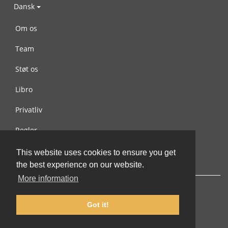
Dansk
Om os
Team
Støt os
Libro
Privatliv
Regler
Kontakt os
This website uses cookies to ensure you get
the best experience on our website.
More information
Got it!
© 2002-2026 lernu.net |
Impressum