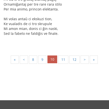
Ornamiĝantaj per tre rare rara stilo
Per mia animo, princon elektanta.
Mi volas antaŭ ci ekskuzi tion,
Ke vualadis de ci tro skrupule
Mi amon mian, donis ci ĝin naski,
Sed la fabelo ne faldiĝis ve finale.
10
«
<
8
9
11
12
>
»