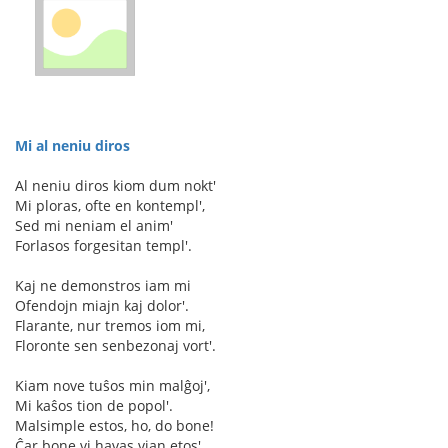
Mi al neniu diros
Al neniu diros kiom dum nokt'
Mi ploras, ofte en kontempl',
Sed mi neniam el anim'
Forlasos forgesitan templ'.
Kaj ne demonstros iam mi
Ofendojn miajn kaj dolor'.
Flarante, nur tremos iom mi,
Floronte sen senbezonaj vort'.
Kiam nove tuŝos min malĝoj',
Mi kaŝos tion de popol'.
Malsimple estos, ho, do bone!
Ĉar bone vi havas vian etos'.