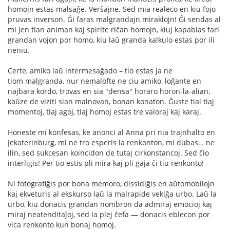
homojn estas malsaĝe. Verŝajne. Sed mia realeco en kiu fojo
pruvas inverson. Ĝi faras malgrandajn miraklojn! Ĝi sendas al
mi jen tian animan kaj spirite riĉan homojn, kiuj kapablas fari
grandan vojon por homo, kiu laŭ granda kalkulo estas por ili
neniu.
Сerte, amiko laŭ intermesaĝado – tio estas ja ne
tiom malgranda, nur nemalofte ne ciu amiko, loĝante en
najbara kordo, trovas en sia "densa" horaro horon-la-alian,
kaŭze de viziti sian malnovan, bonan konaton. Ĝuste tial tiaj
momentoj, tiaj agoj, tiaj homoj estas tre valoraj kaj karaj.
Honeste mi konfesas, ke anonci al Anna pri nia trajnhalto en
Jekaterinburg, mi ne tro esperis la renkonton, mi dubas… ne
ilin, sed sukcesan koincidon de tutaj cirkonstancoj. Sed ĉio
interligis! Per tio estis pli mira kaj pli gaja ĉi tiu renkonto!
Ni fotografiĝis por bona memoro, dissidiĝis en aŭtomobilojn
kaj ekveturis al ekskurso laŭ la malrapide vekiĝa urbo. Laŭ la
urbo, kiu donacis grandan nombron da admiraj emocioj kaj
miraj neatenditaĵoj, sed la plej ĉefa — donacis eblecon por
vica renkonto kun bonaj homoj.