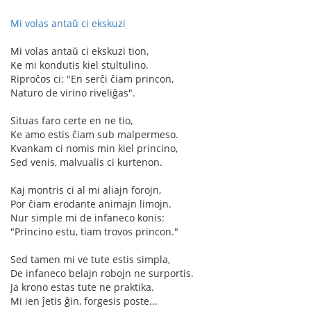
Mi volas antaŭ ci ekskuzi
Mi volas antaŭ ci ekskuzi tion,
Ke mi kondutis kiel stultulino.
Riproĉos ci: "En serĉi ĉiam princon,
Naturo de virino riveliĝas".
Situas faro certe en ne tio,
Ke amo estis ĉiam sub malpermeso.
Kvankam ci nomis min kiel princino,
Sed venis, malvualis ci kurtenon.
Kaj montris ci al mi aliajn forojn,
Por ĉiam erodante animajn limojn.
Nur simple mi de infaneco konis:
"Princino estu, tiam trovos princon."
Sed tamen mi ve tute estis simpla,
De infaneco belajn robojn ne surportis.
Ja krono estas tute ne praktika.
Mi ien ĵetis ĝin, forgesis poste...