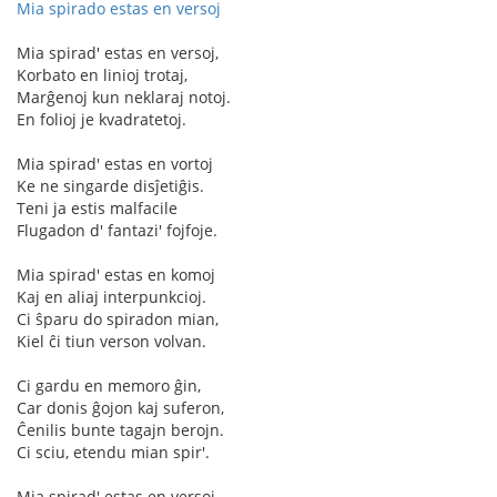
Mia spirado estas en versoj
Mia spirad' estas en versoj,
Korbato en linioj trotaj,
Marĝenoj kun neklaraj notoj.
En folioj je kvadratetoj.
Mia spirad' estas en vortoj
Ke ne singarde disĵetiĝis.
Teni ja estis malfacile
Flugadon d' fantazi' fojfoje.
Mia spirad' estas en komoj
Kaj en aliaj interpunkcioj.
Ci ŝparu do spiradon mian,
Kiel ĉi tiun verson volvan.
Ci gardu en memoro ĝin,
Car donis ĝojon kaj suferon,
Ĉenilis bunte tagajn berojn.
Ci sciu, etendu mian spir'.
Mia spirad' estas en versoj