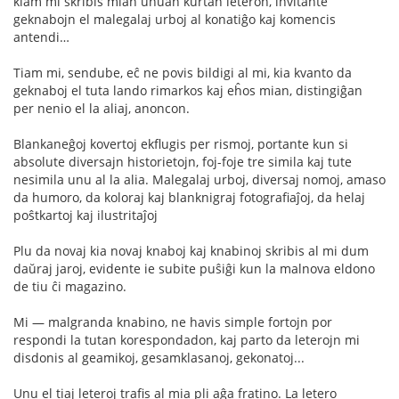
kiam mi skribis mian unuan kurtan leteron, invitante
geknabojn el malegalaj urboj al konatiĝo kaj komencis
antendi…
Tiam mi, sendube, eĉ ne povis bildigi al mi, kia kvanto da
geknaboj el tuta lando rimarkos kaj eĥos mian, distingiĝan
per nenio el la aliaj, anoncon.
Blankaneĝoj kovertoj ekflugis per rismoj, portante kun si
absolute diversajn historietojn, foj-foje tre simila kaj tute
nesimila unu al la alia. Malegalaj urboj, diversaj nomoj, amaso
da humoro, da koloraj kaj blanknigraj fotografiaĵoj, da helaj
poŝtkartoj kaj ilustritaĵoj
Plu da novaj kia novaj knaboj kaj knabinoj skribis al mi dum
daŭraj jaroj, evidente ie subite puŝiĝi kun la malnova eldono
de tiu ĉi magazino.
Mi — malgranda knabino, ne havis simple fortojn por
respondi la tutan korespondadon, kaj parto da leterojn mi
disdonis al geamikoj, gesamklasanoj, gekonatoj...
Unu el tiaj leteroj trafis al mia pli aĝa fratino. La letero