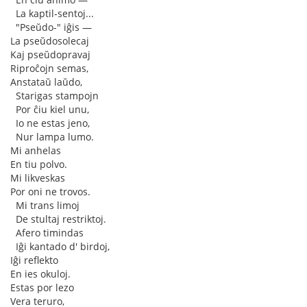
♥
La kaptil-sentoj...
♥
"Pseŭdo-" iĝis —
La pseŭdosolecaj
Kaj pseŭdopravaj
Riproĉojn semas,
Anstataŭ laŭdo,
♥
Starigas stampojn
♥
Por ĉiu kiel unu,
♥
Io ne estas jeno,
♥
Nur lampa lumo.
Mi anhelas
En tiu polvo.
Mi likveskas
Por oni ne trovos.
♥
Mi trans limoj
♥
De stultaj restriktoj.
♥
Afero timindas
♥
Iĝi kantado d' birdoj,
Iĝi reflekto
En ies okuloj.
Estas por lezo
Vera teruro,