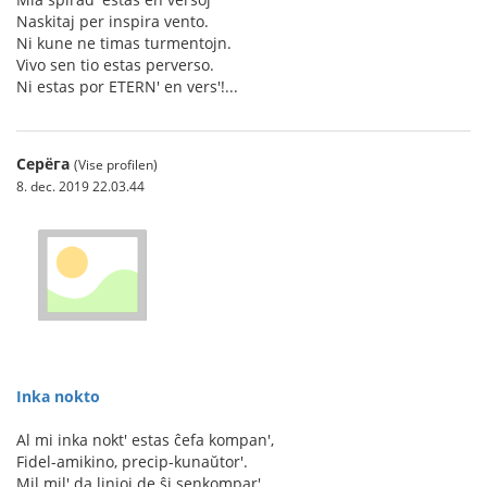
Naskitaj per inspira vento.
Ni kune ne timas turmentojn.
Vivo sen tio estas perverso.
Ni estas por ETERN' en vers'!...
Серёга
(Vise profilen)
8. dec. 2019 22.03.44
Inka nokto
Al mi inka nokt' estas ĉefa kompan',
Fidel-amikino, precip-kunaŭtor'.
Mil mil' da linioj de ŝi senkompar'