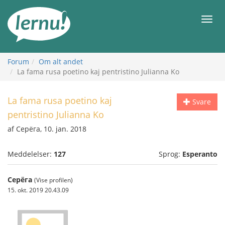
Til
indholdet
Men
Forum
Om alt andet
La fama rusa poetino kaj pentristino Julianna Ko
La fama rusa poetino kaj
Svare
pentristino Julianna Ko
af Серёга, 10. jan. 2018
Meddelelser:
127
Sprog:
Esperanto
Серёга
(Vise profilen)
15. okt. 2019 20.43.09