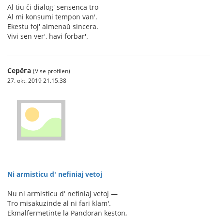
Al tiu ĉi dialog' sensenca tro
Al mi konsumi tempon van'.
Ekestu foj' almenaŭ sincera.
Vivi sen ver', havi forbar'.
Серёга
(Vise profilen)
27. okt. 2019 21.15.38
Ni armisticu d' nefiniaj vetoj
Nu ni armisticu d' nefiniaj vetoj —
Tro misakuzinde al ni fari klam'.
Ekmalfermetinte la Pandoran keston,