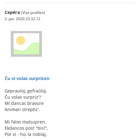
Серёга
(Vise profilen)
2. jan. 2020 23.32.12
Ĉu vi volas surprizon
Geprauloj, gefraŭloj,
Ĉu volas surpriz'?
Mi dancas bravure
Animan streptiz'.
Mi falos malsupren,
Ekdancos post "bis!",
Por vi - ho, la noblaj,