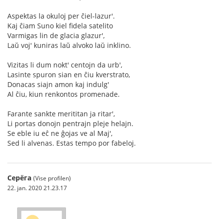
Aspektas la okuloj per ĉiel-lazur'.
Kaj ĉiam Suno kiel fidela satelito
Varmigas lin de glacia glazur',
Laŭ voj' kuniras laŭ alvoko laŭ inklino.
Vizitas li dum nokt' centojn da urb',
Lasinte spuron sian en ĉiu kverstrato,
Donacas siajn amon kaj indulg'
Al ĉiu, kiun renkontos promenade.
Farante sankte merititan ja ritar',
Li portas donojn pentrajn pleje helajn.
Se eble iu eĉ ne ĝojas ve al Maj',
Sed li alvenas. Estas tempo por fabeloj.
Серёга
(Vise profilen)
22. jan. 2020 21.23.17