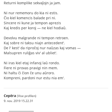
Returni komplike sekvaĵojn ja jam.
Ni nur rememoru do kia ni estis.
Ĉio kiel komencis balade pri ni.
Sincere ni kune ja tempon aprezis
Kaj kredis per koroj — ne kiel hodiaŭ.
Devolvu malgrande ni tempon retroen.
Kaj sobre ni taksu niajn antecedent'.
De l' kest' da riproĉoj nur naŭzas kaj vomas —
Malsupren ruliĝas viv' al ubliet'.
Ni iras kiel etaj infanoj laŭ rondo.
Fiere ni provas pravigi nin mem.
Ni haltu ĉi ĉion ĉe unu aŭroro.
Kompreni, pardoni nur estu nia em'.
Серёга
(Vise profilen)
9. nov. 2019 15.22.31