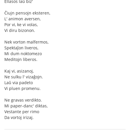
Ellasos laŭ biz'
Ĉiujn pensojn eksteren,
L' animon aversen,
Por vi, ke vi volas,
Vi diru bizonon.
Nek vorton malfermos,
Spektaĵon liveros,
Mi dum noktomezo
Meditojn liberos.
Kaj vi, asizanoj,
Ne sulku l' vizaĝojn.
Laŭ via padeto
Vi pluen promenu.
Ne gravas verdikto.
Mi paper-danc' diktas,
Vestante per rimo
Da vortoj irizaj.