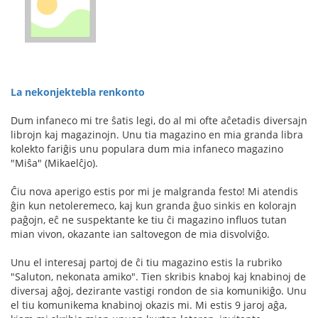
La nekonjektebla renkonto
Dum infaneco mi tre ŝatis legi, do al mi ofte aĉetadis diversajn
librojn kaj magazinojn. Unu tia magazino en mia granda libra
kolekto fariĝis unu populara dum mia infaneco magazino
"Miŝa" (Mikaelĉjo).
Ĉiu nova aperigo estis por mi je malgranda festo! Mi atendis
ĝin kun netoleremeco, kaj kun granda ĝuo sinkis en kolorajn
paĝojn, eĉ ne suspektante ke tiu ĉi magazino influos tutan
mian vivon, okazante ian saltovegon de mia disvolviĝo.
Unu el interesaj partoj de ĉi tiu magazino estis la rubriko
"Saluton, nekonata amiko". Tien skribis knaboj kaj knabinoj de
diversaj aĝoj, dezirante vastigi rondon de sia komunikiĝo. Unu
el tiu komunikema knabinoj okazis mi. Mi estis 9 jaroj aĝa,