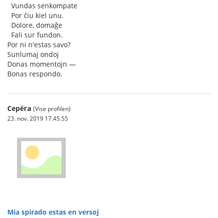
♥
Vundas senkompate
♥
Por ĉiu kiel unu.
♥
Dolore, domaĝe
♥
Fali sur fundon.
Por ni n'estas savo?
Sunlumaj ondoj
Donas momentojn —
Bonas respondo.
Серёга
(Vise profilen)
23. nov. 2019 17.45.55
Mia spirado estas en versoj