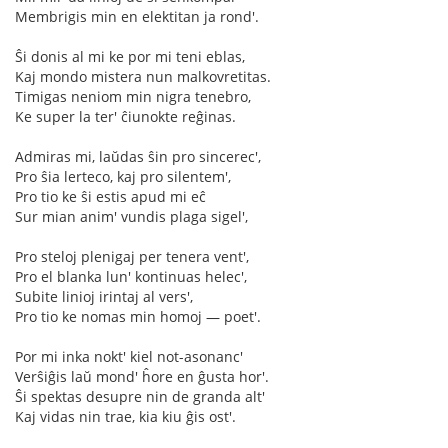
Membrigis min en elektitan ja rond'.
Ŝi donis al mi ke por mi teni eblas,
Kaj mondo mistera nun malkovretitas.
Timigas neniom min nigra tenebro,
Ke super la ter' ĉiunokte reĝinas.
Admiras mi, laŭdas ŝin pro sincerec',
Pro ŝia lerteco, kaj pro silentem',
Pro tio ke ŝi estis apud mi eĉ
Sur mian anim' vundis plaga sigel',
Pro steloj plenigaj per tenera vent',
Pro el blanka lun' kontinuas helec',
Subite linioj irintaj al vers',
Pro tio ke nomas min homoj — poet'.
Por mi inka nokt' kiel not-asonanc'
Verŝiĝis laŭ mond' ĥore en ĝusta hor'.
Ŝi spektas desupre nin de granda alt'
Kaj vidas nin trae, kia kiu ĝis ost'.