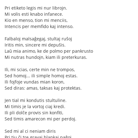
Pri etiketo legis mi nur librojn.
Mi volis esti knabo infanece.
Kio en menso, tion mi menciis,
Intencis per memfido kaj intenso.
Falbaloj malsaĝegaj, stultaj ruŝoj
Iritis min, sincere mi depuŝis.
Laŭ mia animo, ke de polmo per pankrusto
Mi nutras hundojn, kiam ili preterkuras.
Ili, mi scias, certe min ne trompos,
Sed homoj... ili simple homoj estas.
Ili fojfoje vundas mian koron,
Sed diras: amas, taksas kaj protektas.
Jen tial mi kondutis stultuline.
Mi timis je la vortoj ciaj kredi.
Ili pli dolĉe provis sin konfiti,
Sed timis amarecon mi per perdoj.
Sed mi al ci neniam diris
Pri tiu ĉi tre gravaj blankaj paĝoj