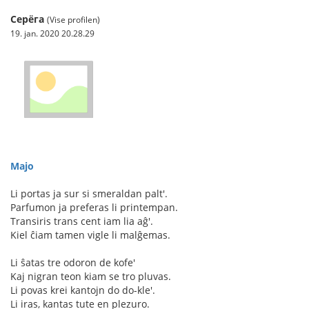
Серёга
(Vise profilen)
19. jan. 2020 20.28.29
Majo
Li portas ja sur si smeraldan palt'.
Parfumon ja preferas li printempan.
Transiris trans cent iam lia aĝ'.
Kiel ĉiam tamen vigle li malĝemas.
Li ŝatas tre odoron de kofe'
Kaj nigran teon kiam se tro pluvas.
Li povas krei kantojn do do-kle'.
Li iras, kantas tute en plezuro.