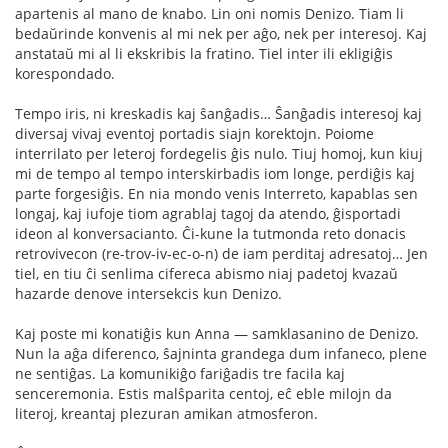
apartenis al mano de knabo. Lin oni nomis Denizo. Tiam li
bedaŭrinde konvenis al mi nek per aĝo, nek per interesoj. Kaj
anstataŭ mi al li ekskribis la fratino. Tiel inter ili ekligiĝis
korespondado.
Tempo iris, ni kreskadis kaj ŝanĝadis… Ŝanĝadis interesoj kaj
diversaj vivaj eventoj portadis siajn korektojn. Poiome
interrilato per leteroj fordegelis ĝis nulo. Tiuj homoj, kun kiuj
mi de tempo al tempo interskirbadis iom longe, perdiĝis kaj
parte forgesiĝis. En nia mondo venis Interreto, kapablas sen
longaj, kaj iufoje tiom agrablaj tagoj da atendo, ĝisportadi
ideon al konversacianto. Ĉi-kune la tutmonda reto donacis
retrovivecon (re-trov-iv-ec-o-n) de iam perditaj adresatoj… Jen
tiel, en tiu ĉi senlima cifereca abismo niaj padetoj kvazaŭ
hazarde denove intersekcis kun Denizo.
Kaj poste mi konatiĝis kun Anna — samklasanino de Denizo.
Nun la aĝa diferenco, ŝajninta grandega dum infaneco, plene
ne sentiĝas. La komunikiĝo fariĝadis tre facila kaj
senceremonia. Estis malŝparita centoj, eĉ eble milojn da
literoj, kreantaj plezuran amikan atmosferon.