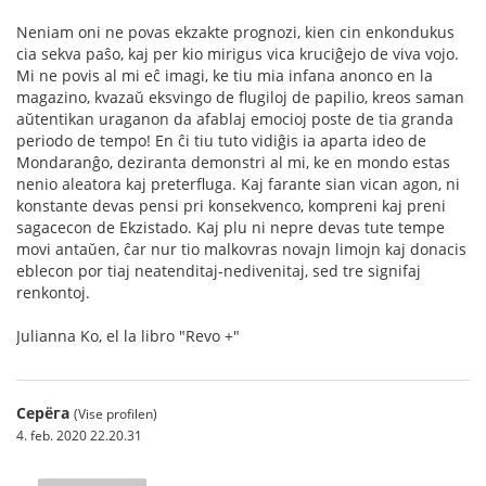
Neniam oni ne povas ekzakte prognozi, kien cin enkondukus
cia sekva paŝo, kaj per kio mirigus vica kruciĝejo de viva vojo.
Mi ne povis al mi eĉ imagi, ke tiu mia infana anonco en la
magazino, kvazaŭ eksvingo de flugiloj de papilio, kreos saman
aŭtentikan uraganon da afablaj emocioj poste de tia granda
periodo de tempo! En ĉi tiu tuto vidiĝis ia aparta ideo de
Mondaranĝo, deziranta demonstri al mi, ke en mondo estas
nenio aleatora kaj preterfluga. Kaj farante sian vican agon, ni
konstante devas pensi pri konsekvenco, kompreni kaj preni
sagacecon de Ekzistado. Kaj plu ni nepre devas tute tempe
movi antaŭen, ĉar nur tio malkovras novajn limojn kaj donacis
eblecon por tiaj neatenditaj-nedivenitaj, sed tre signifaj
renkontoj.
Julianna Ko, el la libro "Revo +"
Серёга
(Vise profilen)
4. feb. 2020 22.20.31