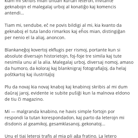
kiam mi skribis mian unuan kurtan leteron, invitante
geknabojn el malegalaj urboj al konatiĝo kaj komencis
antendi…
Tiam mi, sendube, eĉ ne povis bildigi al mi, kia kvanto da
geknaboj el tuta lando rimarkos kaj eĥos mian, distingiĝan
per nenio el la aliaj, anoncon.
Blankaneĝoj kovertoj ekflugis per rismoj, portante kun si
absolute diversajn historietojn, foj-foje tre simila kaj tute
nesimila unu al la alia. Malegalaj urboj, diversaj nomoj, amaso
da humoro, da koloraj kaj blanknigraj fotografiaĵoj, da helaj
poŝtkartoj kaj ilustritaĵoj
Plu da novaj kia novaj knaboj kaj knabinoj skribis al mi dum
daŭraj jaroj, evidente ie subite puŝiĝi kun la malnova eldono
de tiu ĉi magazino.
Mi — malgranda knabino, ne havis simple fortojn por
respondi la tutan korespondadon, kaj parto da leterojn mi
disdonis al geamikoj, gesamklasanoj, gekonatoj...
Unu el tiaj leteroj trafis al mia pli aĝa fratino. La letero