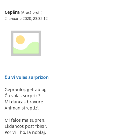
Серёга
(Arată profil)
2 ianuarie 2020, 23:32:12
Ĉu vi volas surprizon
Geprauloj, gefraŭloj,
Ĉu volas surpriz'?
Mi dancas bravure
Animan streptiz'.
Mi falos malsupren,
Ekdancos post "bis!",
Por vi - ho, la noblaj,