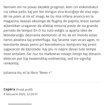
Neniam oni ne povas ekzakte prognozi, kien cin enkondukus
cia sekva paŝo, kaj per kio mirigus vica kruciĝejo de viva vojo.
Mi ne povis al mi eĉ imagi, ke tiu mia infana anonco en la
magazino, kvazaŭ eksvingo de flugiloj de papilio, kreos saman
aŭtentikan uraganon da afablaj emocioj poste de tia granda
periodo de tempo! En ĉi tiu tuto vidiĝis ia aparta ideo de
Mondaranĝo, deziranta demonstri al mi, ke en mondo estas
nenio aleatora kaj preterfluga. Kaj farante sian vican agon, ni
konstante devas pensi pri konsekvenco, kompreni kaj preni
sagacecon de Ekzistado. Kaj plu ni nepre devas tute tempe
movi antaŭen, ĉar nur tio malkovras novajn limojn kaj donacis
eblecon por tiaj neatenditaj-nedivenitaj, sed tre signifaj
renkontoj.
Julianna Ko, el la libro "Revo +"
Серёга
(Arată profil)
4 februarie 2020, 22:20:31