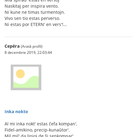
Naskitaj per inspira vento.
Ni kune ne timas turmentojn.
Vivo sen tio estas perverso.
Ni estas por ETERN' en vers'!...
Серёга
(Arată profil)
8 decembrie 2019, 22:03:44
Inka nokto
Al mi inka nokt' estas ĉefa kompan',
Fidel-amikino, precip-kunaŭtor'.
Mil mil' da linioj de ŝi senkompar'