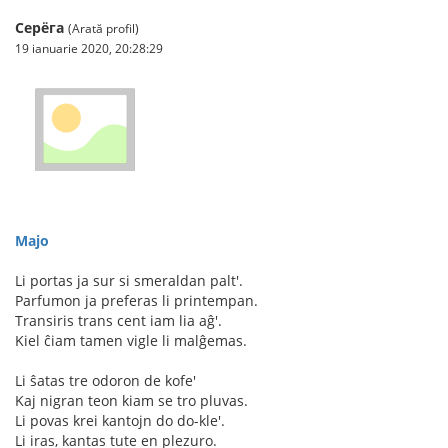
Серёга
(Arată profil)
19 ianuarie 2020, 20:28:29
Majo
Li portas ja sur si smeraldan palt'.
Parfumon ja preferas li printempan.
Transiris trans cent iam lia aĝ'.
Kiel ĉiam tamen vigle li malĝemas.
Li ŝatas tre odoron de kofe'
Kaj nigran teon kiam se tro pluvas.
Li povas krei kantojn do do-kle'.
Li iras, kantas tute en plezuro.