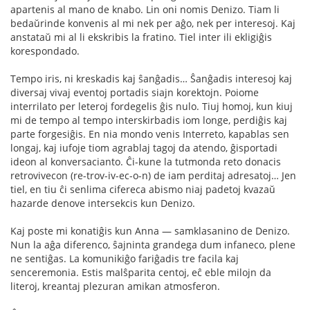
apartenis al mano de knabo. Lin oni nomis Denizo. Tiam li
bedaŭrinde konvenis al mi nek per aĝo, nek per interesoj. Kaj
anstataŭ mi al li ekskribis la fratino. Tiel inter ili ekligiĝis
korespondado.
Tempo iris, ni kreskadis kaj ŝanĝadis… Ŝanĝadis interesoj kaj
diversaj vivaj eventoj portadis siajn korektojn. Poiome
interrilato per leteroj fordegelis ĝis nulo. Tiuj homoj, kun kiuj
mi de tempo al tempo interskirbadis iom longe, perdiĝis kaj
parte forgesiĝis. En nia mondo venis Interreto, kapablas sen
longaj, kaj iufoje tiom agrablaj tagoj da atendo, ĝisportadi
ideon al konversacianto. Ĉi-kune la tutmonda reto donacis
retrovivecon (re-trov-iv-ec-o-n) de iam perditaj adresatoj… Jen
tiel, en tiu ĉi senlima cifereca abismo niaj padetoj kvazaŭ
hazarde denove intersekcis kun Denizo.
Kaj poste mi konatiĝis kun Anna — samklasanino de Denizo.
Nun la aĝa diferenco, ŝajninta grandega dum infaneco, plene
ne sentiĝas. La komunikiĝo fariĝadis tre facila kaj
senceremonia. Estis malŝparita centoj, eĉ eble milojn da
literoj, kreantaj plezuran amikan atmosferon.