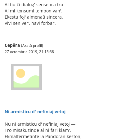
Al tiu ĉi dialog' sensenca tro
Al mi konsumi tempon van'.
Ekestu foj' almenaŭ sincera.
Vivi sen ver', havi forbar'.
Серёга
(Arată profil)
27 octombrie 2019, 21:15:38
Ni armisticu d' nefiniaj vetoj
Nu ni armisticu d' nefiniaj vetoj —
Tro misakuzinde al ni fari klam'.
Ekmalfermetinte la Pandoran keston,