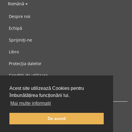
Română
Despre noi
Echipă
Sprijiniți-ne
Libro
Protecția datelor
Condiții de utilizare
Mesaj către noi
Acest site utilizează Cookies pentru
îmbunătățirea funcționării lui.
Mai multe informații
De acord
© 2002-2026 lernu.net |
Impressum