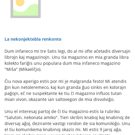
La nekonjektebla renkonto
Dum infaneco mi tre ŝatis legi, do al mi ofte aĉetadis diversajn
librojn kaj magazinojn. Unu tia magazino en mia granda libra
kolekto fariĝis unu populara dum mia infaneco magazino
"Miŝa" (Mikaelĉjo).
Ĉiu nova aperigo estis por mi je malgranda festo! Mi atendis
ĝin kun netoleremeco, kaj kun granda ĝuo sinkis en kolorajn
paĝojn, eĉ ne suspektante ke tiu ĉi magazino influos tutan
mian vivon, okazante ian saltovegon de mia disvolviĝo.
Unu el interesaj partoj de ĉi tiu magazino estis la rubriko
"Saluton, nekonata amiko". Tien skribis knaboj kaj knabinoj de
diversaj aĝoj, dezirante vastigi rondon de sia komunikiĝo. Unu
el tiu komunikema knabinoj okazis mi. Mi estis 9 jaroj aĝa,