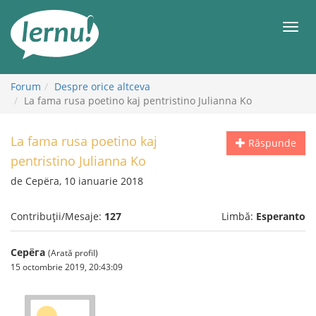
Mergi
la
Meni
conținut
Forum
Despre orice altceva
La fama rusa poetino kaj pentristino Julianna Ko
La fama rusa poetino kaj
Răspunde
pentristino Julianna Ko
de Серёга, 10 ianuarie 2018
Contribuții/Mesaje:
127
Limbă:
Esperanto
Серёга
(Arată profil)
15 octombrie 2019, 20:43:09