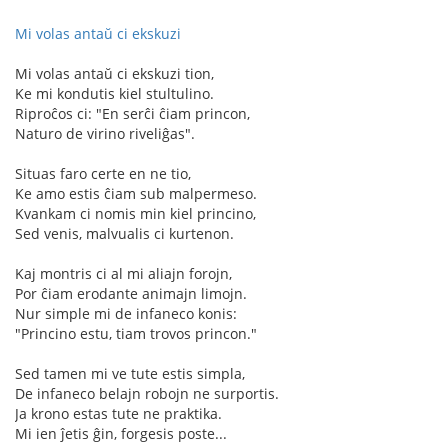
Mi volas antaŭ ci ekskuzi
Mi volas antaŭ ci ekskuzi tion,
Ke mi kondutis kiel stultulino.
Riproĉos ci: "En serĉi ĉiam princon,
Naturo de virino riveliĝas".
Situas faro certe en ne tio,
Ke amo estis ĉiam sub malpermeso.
Kvankam ci nomis min kiel princino,
Sed venis, malvualis ci kurtenon.
Kaj montris ci al mi aliajn forojn,
Por ĉiam erodante animajn limojn.
Nur simple mi de infaneco konis:
"Princino estu, tiam trovos princon."
Sed tamen mi ve tute estis simpla,
De infaneco belajn robojn ne surportis.
Ja krono estas tute ne praktika.
Mi ien ĵetis ĝin, forgesis poste...