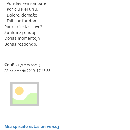
♥
Vundas senkompate
♥
Por ĉiu kiel unu.
♥
Dolore, domaĝe
♥
Fali sur fundon.
Por ni n'estas savo?
Sunlumaj ondoj
Donas momentojn —
Bonas respondo.
Серёга
(Arată profil)
23 noiembrie 2019, 17:45:55
Mia spirado estas en versoj