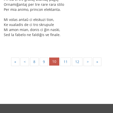
Ornamiĝantaj per tre rare rara stilo
Per mia animo, princon elektanta.
Mi volas antaŭ ci ekskuzi tion,
Ke vualadis de ci tro skrupule
Mi amon mian, donis ci ĝin naski,
Sed la fabelo ne faldiĝis ve finale.
10
«
<
8
9
11
12
>
»