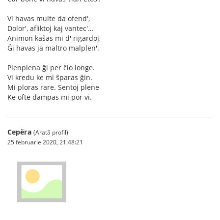
Vi havas multe da ofend',
Dolor', afliktoj kaj vantec'…
Animon kaŝas mi d' rigardoj,
Ĝi havas ja maltro malplen'.
Plenplena ĝi per ĉio longe.
Vi kredu ke mi ŝparas ĝin.
Mi ploras rare. Sentoj plene
Ke ofte dampas mi por vi.
Серёга
(Arată profil)
25 februarie 2020, 21:48:21