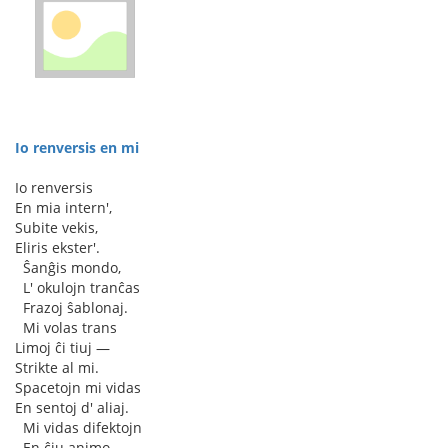
Io renversis en mi
Io renversis
En mia intern',
Subite vekis,
Eliris ekster'.
♥
Ŝanĝis mondo,
♥
L' okulojn tranĉas
♥
Frazoj ŝablonaj.
♥
Mi volas trans
Limoj ĉi tiuj —
Strikte al mi.
Spacetojn mi vidas
En sentoj d' aliaj.
♥
Mi vidas difektojn
♥
En ĉiu animo —