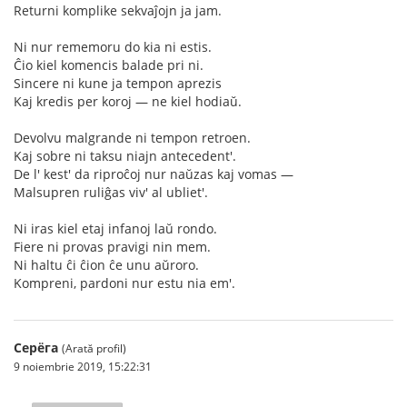
Returni komplike sekvaĵojn ja jam.
Ni nur rememoru do kia ni estis.
Ĉio kiel komencis balade pri ni.
Sincere ni kune ja tempon aprezis
Kaj kredis per koroj — ne kiel hodiaŭ.
Devolvu malgrande ni tempon retroen.
Kaj sobre ni taksu niajn antecedent'.
De l' kest' da riproĉoj nur naŭzas kaj vomas —
Malsupren ruliĝas viv' al ubliet'.
Ni iras kiel etaj infanoj laŭ rondo.
Fiere ni provas pravigi nin mem.
Ni haltu ĉi ĉion ĉe unu aŭroro.
Kompreni, pardoni nur estu nia em'.
Серёга
(Arată profil)
9 noiembrie 2019, 15:22:31