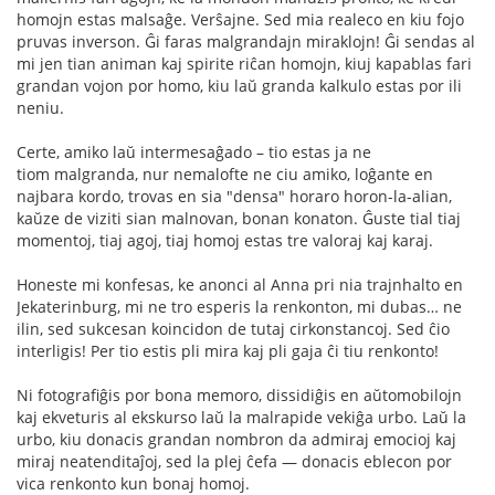
homojn estas malsaĝe. Verŝajne. Sed mia realeco en kiu fojo
pruvas inverson. Ĝi faras malgrandajn miraklojn! Ĝi sendas al
mi jen tian animan kaj spirite riĉan homojn, kiuj kapablas fari
grandan vojon por homo, kiu laŭ granda kalkulo estas por ili
neniu.
Сerte, amiko laŭ intermesaĝado – tio estas ja ne
tiom malgranda, nur nemalofte ne ciu amiko, loĝante en
najbara kordo, trovas en sia "densa" horaro horon-la-alian,
kaŭze de viziti sian malnovan, bonan konaton. Ĝuste tial tiaj
momentoj, tiaj agoj, tiaj homoj estas tre valoraj kaj karaj.
Honeste mi konfesas, ke anonci al Anna pri nia trajnhalto en
Jekaterinburg, mi ne tro esperis la renkonton, mi dubas… ne
ilin, sed sukcesan koincidon de tutaj cirkonstancoj. Sed ĉio
interligis! Per tio estis pli mira kaj pli gaja ĉi tiu renkonto!
Ni fotografiĝis por bona memoro, dissidiĝis en aŭtomobilojn
kaj ekveturis al ekskurso laŭ la malrapide vekiĝa urbo. Laŭ la
urbo, kiu donacis grandan nombron da admiraj emocioj kaj
miraj neatenditaĵoj, sed la plej ĉefa — donacis eblecon por
vica renkonto kun bonaj homoj.