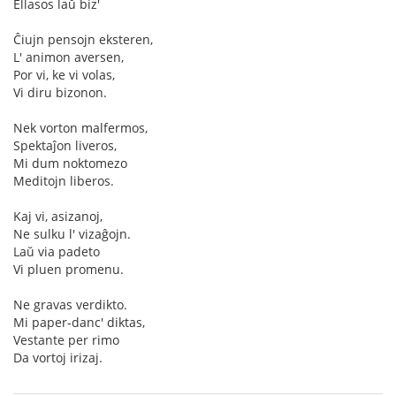
Ellasos laŭ biz'
Ĉiujn pensojn eksteren,
L' animon aversen,
Por vi, ke vi volas,
Vi diru bizonon.
Nek vorton malfermos,
Spektaĵon liveros,
Mi dum noktomezo
Meditojn liberos.
Kaj vi, asizanoj,
Ne sulku l' vizaĝojn.
Laŭ via padeto
Vi pluen promenu.
Ne gravas verdikto.
Mi paper-danc' diktas,
Vestante per rimo
Da vortoj irizaj.