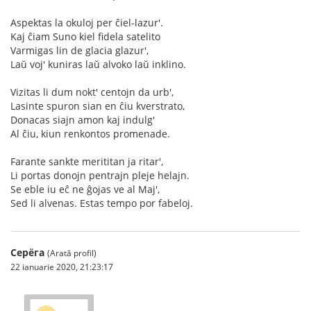
Aspektas la okuloj per ĉiel-lazur'.
Kaj ĉiam Suno kiel fidela satelito
Varmigas lin de glacia glazur',
Laŭ voj' kuniras laŭ alvoko laŭ inklino.
Vizitas li dum nokt' centojn da urb',
Lasinte spuron sian en ĉiu kverstrato,
Donacas siajn amon kaj indulg'
Al ĉiu, kiun renkontos promenade.
Farante sankte merititan ja ritar',
Li portas donojn pentrajn pleje helajn.
Se eble iu eĉ ne ĝojas ve al Maj',
Sed li alvenas. Estas tempo por fabeloj.
Серёга
(Arată profil)
22 ianuarie 2020, 21:23:17