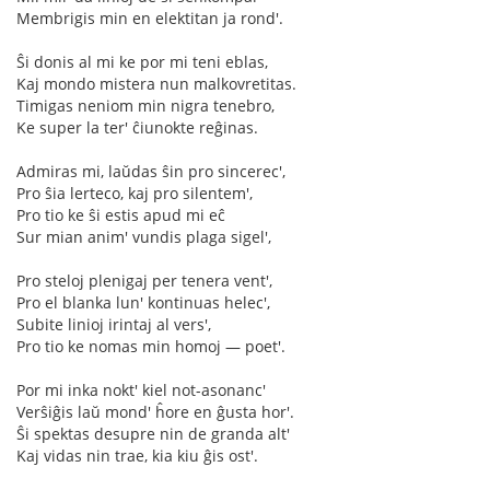
Membrigis min en elektitan ja rond'.
Ŝi donis al mi ke por mi teni eblas,
Kaj mondo mistera nun malkovretitas.
Timigas neniom min nigra tenebro,
Ke super la ter' ĉiunokte reĝinas.
Admiras mi, laŭdas ŝin pro sincerec',
Pro ŝia lerteco, kaj pro silentem',
Pro tio ke ŝi estis apud mi eĉ
Sur mian anim' vundis plaga sigel',
Pro steloj plenigaj per tenera vent',
Pro el blanka lun' kontinuas helec',
Subite linioj irintaj al vers',
Pro tio ke nomas min homoj — poet'.
Por mi inka nokt' kiel not-asonanc'
Verŝiĝis laŭ mond' ĥore en ĝusta hor'.
Ŝi spektas desupre nin de granda alt'
Kaj vidas nin trae, kia kiu ĝis ost'.