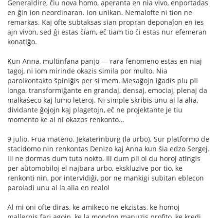
Ĝeneraldire, ĉiu nova homo, aperanta en nia vivo, enportadas
en ĝin ion neordinaran. Ion unikan. Nemalofte ni tion ne
remarkas. Kaj ofte subtaksas sian propran deponaĵon en ies
ajn vivon, sed ĝi estas ĉiam, eĉ tiam tio ĉi estas nur efemeran
konatiĝo.
Kun Anna, multinfana panjo — rara fenomeno estas en niaj
tagoj, ni iom mirinde okazis simila por multo. Nia
parolkontakto ŝpiniĝis per si mem. Mesaĝojn iĝadis plu pli
longa, transformiĝante en grandaj, densaj, emociaj, plenaj da
malkaŝeco kaj lumo leteroj. Ni simple skribis unu al la alia,
dividante ĝojojn kaj plagetojn, eĉ ne projektante je tiu
momento ke al ni okazos renkonto…
9 julio. Frua mateno. Jekaterinburg (la urbo). Sur platformo de
stacidomo nin renkontas Denizo kaj Anna kun ŝia edzo Sergej.
Ili ne dormas dum tuta nokto. Ili dum pli ol du horoj atingis
per aŭtomobiloj el najbara urbo, ekskluzive por tio, ke
renkonti nin, por intervidiĝi, por ne mankigi subitan eblecon
paroladi unu al la alia en realo!
Al mi oni ofte diras, ke amikeco ne ekzistas, ke homoj
mallernis fari agojn, ke la mondon manuzis profito, ke kredi