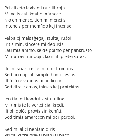
Pri etiketo legis mi nur librojn.
Mi volis esti knabo infanece.
Kio en menso, tion mi menciis,
Intencis per memfido kaj intenso.
Falbaloj malsaĝegaj, stultaj ruŝoj
Iritis min, sincere mi depuŝis.
Laŭ mia animo, ke de polmo per pankrusto
Mi nutras hundojn, kiam ili preterkuras.
Ili, mi scias, certe min ne trompos,
Sed homoj... ili simple homoj estas.
Ili fojfoje vundas mian koron,
Sed diras: amas, taksas kaj protektas.
Jen tial mi kondutis stultuline.
Mi timis je la vortoj ciaj kredi.
Ili pli dolĉe provis sin konfiti,
Sed timis amarecon mi per perdoj.
Sed mi al ci neniam diris
Pri tiu ĉi tre gravaj blankaj paĝoj