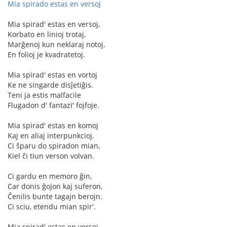
Mia spirado estas en versoj
Mia spirad' estas en versoj,
Korbato en linioj trotaj,
Marĝenoj kun neklaraj notoj.
En folioj je kvadratetoj.
Mia spirad' estas en vortoj
Ke ne singarde disĵetiĝis.
Teni ja estis malfacile
Flugadon d' fantazi' fojfoje.
Mia spirad' estas en komoj
Kaj en aliaj interpunkcioj.
Ci ŝparu do spiradon mian,
Kiel ĉi tiun verson volvan.
Ci gardu en memoro ĝin,
Car donis ĝojon kaj suferon,
Ĉenilis bunte tagajn berojn.
Ci sciu, etendu mian spir'.
Mia spirad' estas en versoj