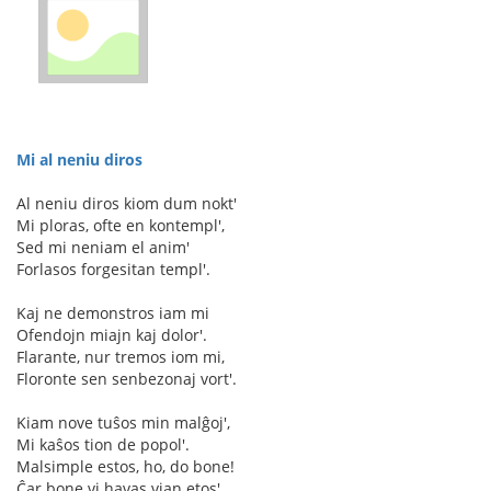
Mi al neniu diros
Al neniu diros kiom dum nokt'
Mi ploras, ofte en kontempl',
Sed mi neniam el anim'
Forlasos forgesitan templ'.
Kaj ne demonstros iam mi
Ofendojn miajn kaj dolor'.
Flarante, nur tremos iom mi,
Floronte sen senbezonaj vort'.
Kiam nove tuŝos min malĝoj',
Mi kaŝos tion de popol'.
Malsimple estos, ho, do bone!
Ĉar bone vi havas vian etos'.