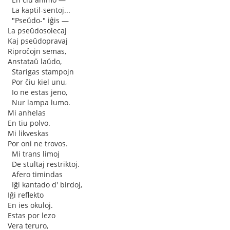
♥
La kaptil-sentoj...
♥
"Pseŭdo-" iĝis —
La pseŭdosolecaj
Kaj pseŭdopravaj
Riproĉojn semas,
Anstataŭ laŭdo,
♥
Starigas stampojn
♥
Por ĉiu kiel unu,
♥
Io ne estas jeno,
♥
Nur lampa lumo.
Mi anhelas
En tiu polvo.
Mi likveskas
Por oni ne trovos.
♥
Mi trans limoj
♥
De stultaj restriktoj.
♥
Afero timindas
♥
Iĝi kantado d' birdoj,
Iĝi reflekto
En ies okuloj.
Estas por lezo
Vera teruro,