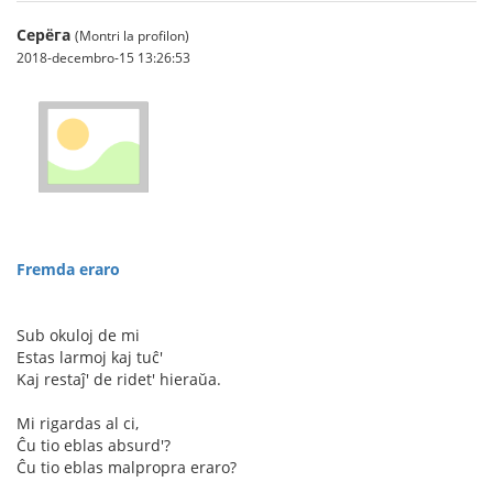
Серёга
(Montri la profilon)
2018-decembro-15 13:26:53
Fremda eraro
Sub okuloj de mi
Estas larmoj kaj tuĉ'
Kaj restaĵ' de ridet' hieraŭa.
Mi rigardas al ci,
Ĉu tio eblas absurd'?
Ĉu tio eblas malpropra eraro?