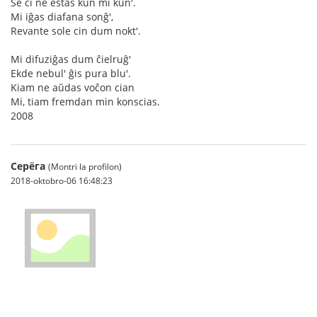
Se ci ne estas kun mi kun'.
Mi iĝas diafana sonĝ',
Revante sole cin dum nokt'.
Mi difuziĝas dum ĉielruĝ'
Ekde nebul' ĝis pura blu'.
Kiam ne aŭdas voĉon cian
Mi, tiam fremdan min konscias.
2008
Серёга
(Montri la profilon)
2018-oktobro-06 16:48:23