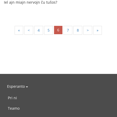
Iel ajn miajn nervojn ĉu tuŝos?
6
«
<
4
5
7
8
>
»
Esperanto
Pri ni
Teamo