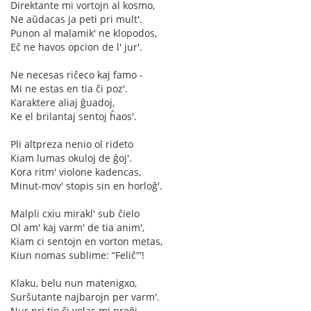
Direktante mi vortojn al kosmo,
Ne aŭdacas ja peti pri mult'.
Punon al malamik' ne klopodos,
Eĉ ne havos opcion de l' jur'.
Ne necesas riĉeco kaj famo -
Mi ne estas en tia ĉi poz'.
Karaktere aliaj ĝuadoj,
Ke el brilantaj sentoj ĥaos'.
Pli altpreza nenio ol rideto
Kiam lumas okuloj de ĝoj'.
Kora ritm' violone kadencas,
Minut-mov' stopis sin en horloĝ'.
Malpli cxiu mirakl' sub ĉielo
Ol am' kaj varm' de tia anim',
Kiam ci sentojn en vorton metas,
Kiun nomas sublime: “Feliĉ'”!
Klaku, belu nun matenigxo,
Surŝutante najbarojn per varm'.
Nur pri tio ĉi volas mi preĝi,