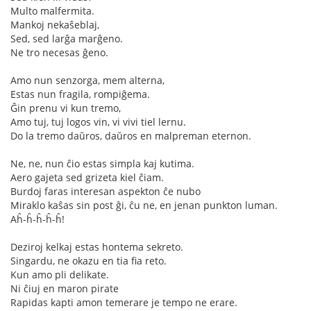
Multo malfermita.
Mankoj nekaŝeblaj,
Sed, sed larĝa marĝeno.
Ne tro necesas ĝeno.
Amo nun senzorga, mem alterna,
Estas nun fragila, rompiĝema.
Ĝin prenu vi kun tremo,
Amo tuj, tuj logos vin, vi vivi tiel lernu.
Do la tremo daŭros, daŭros en malpreman eternon.
Ne, ne, nun ĉio estas simpla kaj kutima.
Aero gajeta sed grizeta kiel ĉiam.
Burdoj faras interesan aspekton ĉe nubo
Miraklo kaŝas sin post ĝi, ĉu ne, en jenan punkton luman.
Aĥ-ĥ-ĥ-ĥ-ĥ!
Deziroj kelkaj estas hontema sekreto.
Singardu, ne okazu en tia fia reto.
Kun amo pli delikate.
Ni ĉiuj en maron pirate
Rapidas kapti amon temerare je tempo ne erare.