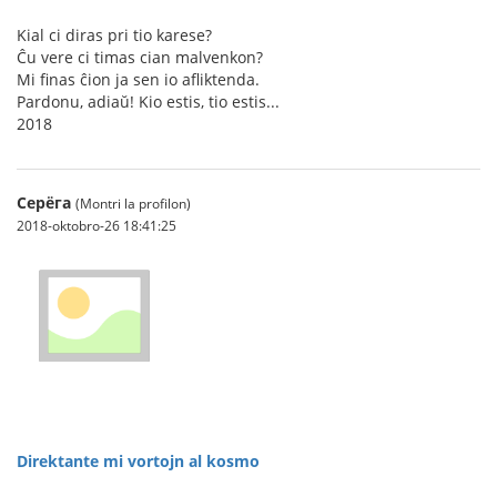
Kial ci diras pri tio karese?
Ĉu vere ci timas cian malvenkon?
Mi finas ĉion ja sen io afliktenda.
Pardonu, adiaŭ! Kio estis, tio estis...
2018
Серёга
(Montri la profilon)
2018-oktobro-26 18:41:25
Direktante mi vortojn al kosmo