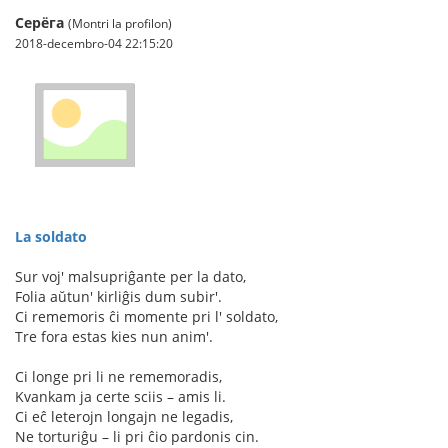
Серёга
(Montri la profilon)
2018-decembro-04 22:15:20
La soldato
Sur voj' malsupriĝante per la dato,
Folia aŭtun' kirliĝis dum subir'.
Ci rememoris ĉi momente pri l' soldato,
Tre fora estas kies nun anim'.
Ci longe pri li ne rememoradis,
Kvankam ja certe sciis – amis li.
Ci eĉ leterojn longajn ne legadis,
Ne torturiĝu – li pri ĉio pardonis cin.