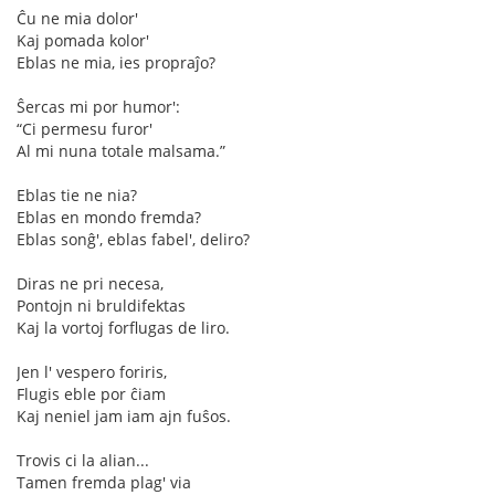
Ĉu ne mia dolor'
Kaj pomada kolor'
Eblas ne mia, ies propraĵo?
Ŝercas mi por humor':
“Ci permesu furor'
Al mi nuna totale malsama.”
Eblas tie ne nia?
Eblas en mondo fremda?
Eblas sonĝ', eblas fabel', deliro?
Diras ne pri necesa,
Pontojn ni bruldifektas
Kaj la vortoj forflugas de liro.
Jen l' vespero foriris,
Flugis eble por ĉiam
Kaj neniel jam iam ajn fuŝos.
Trovis ci la alian...
Tamen fremda plag' via