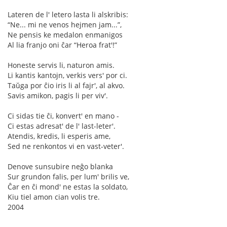
Lateren de l' letero lasta li alskribis:
“Ne... mi ne venos hejmen jam...”,
Ne pensis ke medalon enmanigos
Al lia franjo oni ĉar “Heroa frat'!”
Honeste servis li, naturon amis.
Li kantis kantojn, verkis vers' por ci.
Taŭga por ĉio iris li al fajr', al akvo.
Savis amikon, pagis li per viv'.
Ci sidas tie ĉi, konvert' en mano -
Ci estas adresat' de l' last-leter'.
Atendis, kredis, li esperis ame,
Sed ne renkontos vi en vast-veter'.
Denove sunsubire neĝo blanka
Sur grundon falis, per lum' brilis ve,
Ĉar en ĉi mond' ne estas la soldato,
Kiu tiel amon cian volis tre.
2004