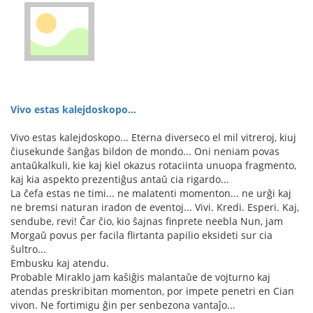
Vivo estas kalejdoskopo...
Vivo estas kalejdoskopo... Eterna diverseco el mil vitreroj, kiuj
ĉiusekunde ŝanĝas bildon de mondo... Oni neniam povas
antaŭkalkuli, kie kaj kiel okazus rotaciinta unuopa fragmento,
kaj kia aspekto prezentiĝus antaŭ cia rigardo...
La ĉefa estas ne timi... ne malatenti momenton... ne urĝi kaj
ne bremsi naturan iradon de eventoj... Vivi. Kredi. Esperi. Kaj,
sendube, revi! Ĉar ĉio, kio ŝajnas finprete neebla Nun, jam
Morgaŭ povus per facila flirtanta papilio eksideti sur cia
ŝultro...
Embusku kaj atendu.
Probable Miraklo jam kaŝiĝis malantaŭe de vojturno kaj
atendas preskribitan momenton, por impete penetri en Cian
vivon. Ne fortimigu ĝin per senbezona vantaĵo...