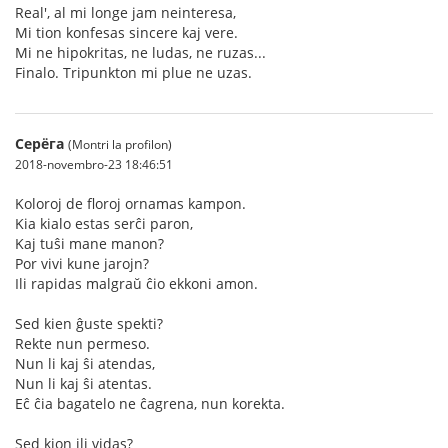
Real', al mi longe jam neinteresa,
Mi tion konfesas sincere kaj vere.
Mi ne hipokritas, ne ludas, ne ruzas...
Finalo. Tripunkton mi plue ne uzas.
Серёга
(Montri la profilon)
2018-novembro-23 18:46:51
Koloroj de floroj ornamas kampon.
Kia kialo estas serĉi paron,
Kaj tuŝi mane manon?
Por vivi kune jarojn?
Ili rapidas malgraŭ ĉio ekkoni amon.
Sed kien ĝuste spekti?
Rekte nun permeso.
Nun li kaj ŝi atendas,
Nun li kaj ŝi atentas.
Eĉ ĉia bagatelo ne ĉagrena, nun korekta.
Sed kion ili vidas?