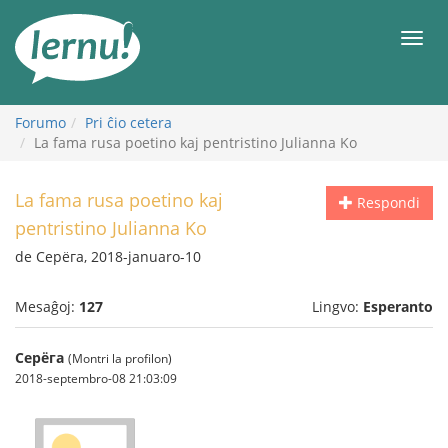
Al
la
Men
enhavo
Forumo
Pri ĉio cetera
La fama rusa poetino kaj pentristino Julianna Ko
La fama rusa poetino kaj
Respondi
pentristino Julianna Ko
de Серёга, 2018-januaro-10
Mesaĝoj:
127
Lingvo:
Esperanto
Серёга
(Montri la profilon)
2018-septembro-08 21:03:09