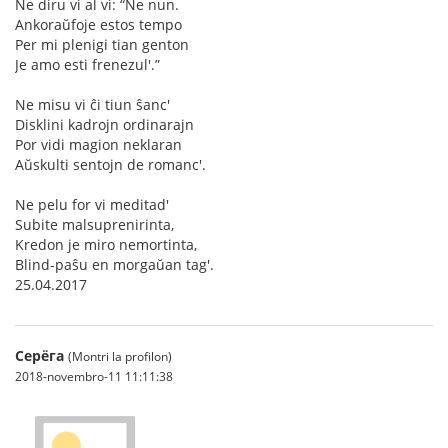
Ne diru vi al vi: “Ne nun.
Ankoraŭfoje estos tempo
Per mi plenigi tian genton
Je amo esti frenezul'.”
Ne misu vi ĉi tiun ŝanc'
Disklini kadrojn ordinarajn
Por vidi magion neklaran
Aŭskulti sentojn de romanc'.
Ne pelu for vi meditad'
Subite malsuprenirinta,
Kredon je miro nemortinta,
Blind-paŝu en morgaŭan tag'.
25.04.2017
Серёга
(Montri la profilon)
2018-novembro-11 11:11:38