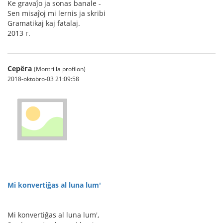
Ke gravaĵo ja sonas banale -
Sen misaĵoj mi lernis ja skribi
Gramatikaj kaj fatalaj.
2013 г.
Серёга
(Montri la profilon)
2018-oktobro-03 21:09:58
Mi konvertiĝas al luna lum'
Mi konvertiĝas al luna lum',