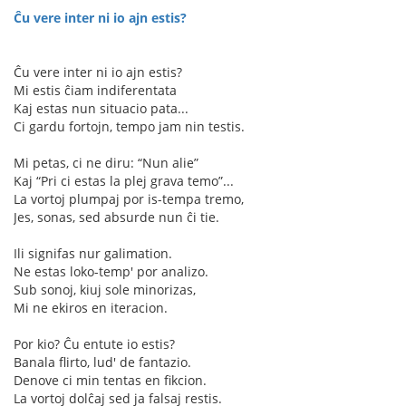
Ĉu vere inter ni io ajn estis?
Ĉu vere inter ni io ajn estis?
Mi estis ĉiam indiferentata
Kaj estas nun situacio pata...
Ci gardu fortojn, tempo jam nin testis.
Mi petas, ci ne diru: “Nun alie”
Kaj “Pri ci estas la plej grava temo”...
La vortoj plumpaj por is-tempa tremo,
Jes, sonas, sed absurde nun ĉi tie.
Ili signifas nur galimation.
Ne estas loko-temp' por analizo.
Sub sonoj, kiuj sole minorizas,
Mi ne ekiros en iteracion.
Por kio? Ĉu entute io estis?
Banala flirto, lud' de fantazio.
Denove ci min tentas en fikcion.
La vortoj dolĉaj sed ja falsaj restis.