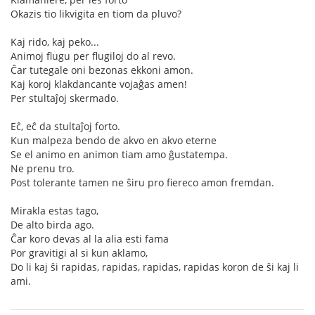
Okazis tio likvigita en tiom da pluvo?
Kaj rido, kaj peko...
Animoj flugu per flugiloj do al revo.
Ĉar tutegale oni bezonas ekkoni amon.
Kaj koroj klakdancante vojaĝas amen!
Per stultaĵoj skermado.
Eĉ, eĉ da stultaĵoj forto.
Kun malpeza bendo de akvo en akvo eterne
Se el animo en animon tiam amo ĝustatempa.
Ne prenu tro.
Post tolerante tamen ne ŝiru pro fiereco amon fremdan.
Mirakla estas tago,
De alto birda ago.
Ĉar koro devas al la alia esti fama
Por gravitigi al si kun aklamo,
Do li kaj ŝi rapidas, rapidas, rapidas, rapidas koron de ŝi kaj li
ami.