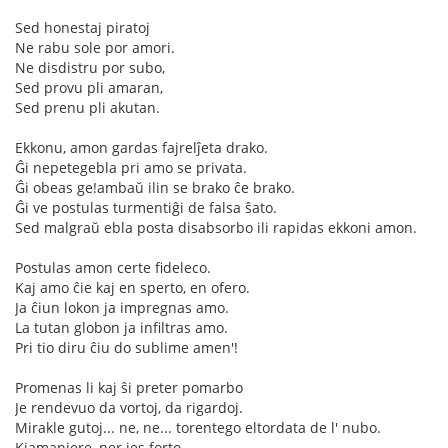
Sed honestaj piratoj
Ne rabu sole por amori.
Ne disdistru por subo,
Sed provu pli amaran,
Sed prenu pli akutan.
Ekkonu, amon gardas fajrelĵeta drako.
Ĝi nepetegebla pri amo se privata.
Ĝi obeas ge!ambaŭ ilin se brako ĉe brako.
Ĝi ve postulas turmentiĝi de falsa ŝato.
Sed malgraŭ ebla posta disabsorbo ili rapidas ekkoni amon.
Postulas amon certe fideleco.
Kaj amo ĉie kaj en sperto, en ofero.
Ja ĉiun lokon ja impregnas amo.
La tutan globon ja infiltras amo.
Pri tio diru ĉiu do sublime amen'!
Promenas li kaj ŝi preter pomarbo
Je rendevuo da vortoj, da rigardoj.
Mirakle gutoj... ne, ne... torentego eltordata de l' nubo.
Kiamaniere, per ies forto