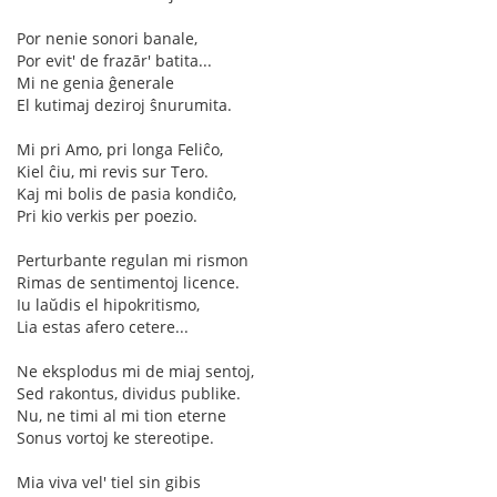
Por nenie sonori banale,
Por evit' de frazār' batita...
Mi ne genia ĝenerale
El kutimaj deziroj ŝnurumita.
Mi pri Amo, pri longa Feliĉo,
Kiel ĉiu, mi revis sur Tero.
Kaj mi bolis de pasia kondiĉo,
Pri kio verkis per poezio.
Perturbante regulan mi rismon
Rimas de sentimentoj licence.
Iu laŭdis el hipokritismo,
Lia estas afero cetere...
Ne eksplodus mi de miaj sentoj,
Sed rakontus, dividus publike.
Nu, ne timi al mi tion eterne
Sonus vortoj ke stereotipe.
Mia viva vel' tiel sin gibis