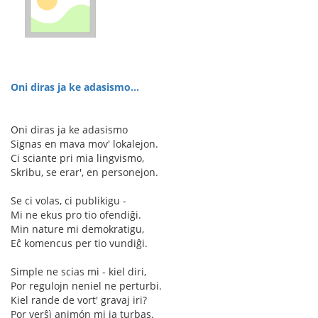
Oni diras ja ke adasismo...
Oni diras ja ke adasismo
Signas en mava mov' lokalejon.
Ci sciante pri mia lingvismo,
Skribu, se erar', en personejon.
Se ci volas, ci publikigu -
Mi ne ekus pro tio ofendiĝi.
Min nature mi demokratigu,
Eĉ komencus per tio vundiĝi.
Simple ne scias mi - kiel diri,
Por regulojn neniel ne perturbi.
Kiel rande de vort' gravaj iri?
Por verŝì animón mi ja turbas.