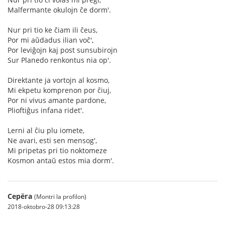
Malfermante okulojn ĉe dorm'.
Nur pri tio ke ĉiam ili ĉeus,
Por mi aŭdadus ilian voĉ',
Por leviĝojn kaj post sunsubirojn
Sur Planedo renkontus nia op'.
Direktante ja vortojn al kosmo,
Mi ekpetu komprenon por ĉiuj,
Por ni vivus amante pardone,
Plioftiĝus infana ridet'.
Lerni al ĉiu plu iomete,
Ne avari, esti sen mensog',
Mi pripetas pri tio noktomeze
Kosmon antaŭ estos mia dorm'.
Серёга
(Montri la profilon)
2018-oktobro-28 09:13:28