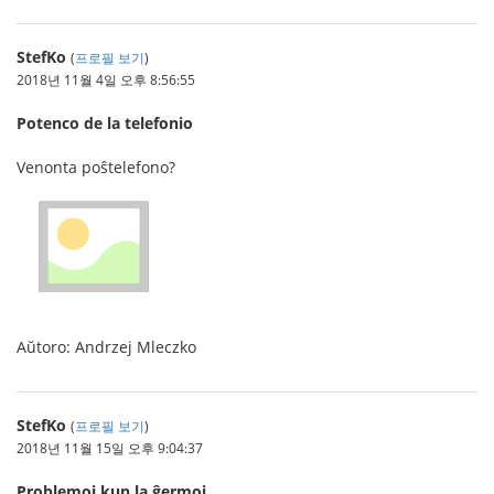
StefKo
(
프로필 보기
)
2018년 11월 4일 오후 8:56:55
Potenco de la telefonio
Venonta poŝtelefono?
Aŭtoro: Andrzej Mleczko
StefKo
(
프로필 보기
)
2018년 11월 15일 오후 9:04:37
Problemoj kun la ĝermoj