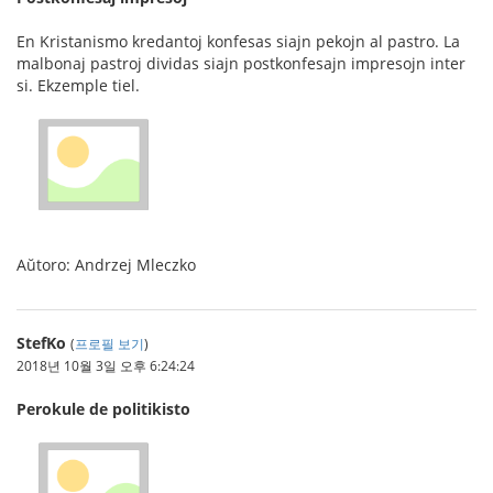
En Kristanismo kredantoj konfesas siajn pekojn al pastro. La
malbonaj pastroj dividas siajn postkonfesajn impresojn inter
si. Ekzemple tiel.
Aŭtoro: Andrzej Mleczko
StefKo
(
프로필 보기
)
2018년 10월 3일 오후 6:24:24
Perokule de politikisto