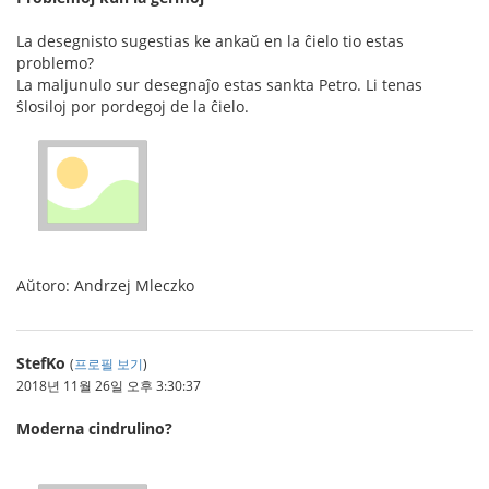
La desegnisto sugestias ke ankaŭ en la ĉielo tio estas
problemo?
La maljunulo sur desegnaĵo estas sankta Petro. Li tenas
ŝlosiloj por pordegoj de la ĉielo.
Aŭtoro: Andrzej Mleczko
StefKo
(
프로필 보기
)
2018년 11월 26일 오후 3:30:37
Moderna cindrulino?