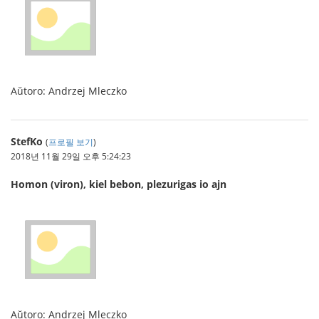
Aŭtoro: Andrzej Mleczko
StefKo
(
프로필 보기
)
2018년 11월 29일 오후 5:24:23
Homon (viron), kiel bebon, plezurigas io ajn
Aŭtoro: Andrzej Mleczko