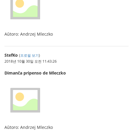
Aŭtoro: Andrzej Mleczko
StefKo
(
프로필 보기
)
2018년 10월 30일 오전 11:43:26
Dimanĉa pripenso de Mleczko
Aŭtoro: Andrzej Mleczko