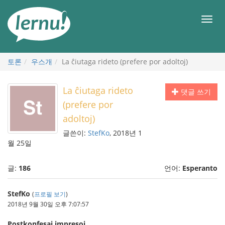
본
문
메
으
뉴
로
토론
우스개
La ĉiutaga rideto (prefere por adoltoj)
La ĉiutaga rideto
댓글 쓰기
(prefere por
adoltoj)
글쓴이:
StefKo
, 2018년 1
월 25일
글:
186
언어:
Esperanto
StefKo
(
프로필 보기
)
2018년 9월 30일 오후 7:07:57
Postkonfesaj impresoj