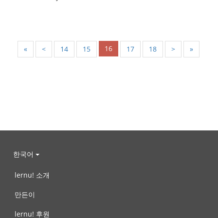
16
«
<
14
15
17
18
>
»
한국어
lernu! 소개
만든이
lernu! 후원