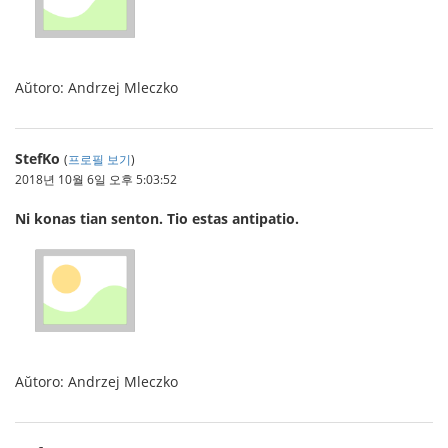
Aŭtoro: Andrzej Mleczko
StefKo
(
프로필 보기
)
2018년 10월 6일 오후 5:03:52
Ni konas tian senton. Tio estas antipatio.
Aŭtoro: Andrzej Mleczko