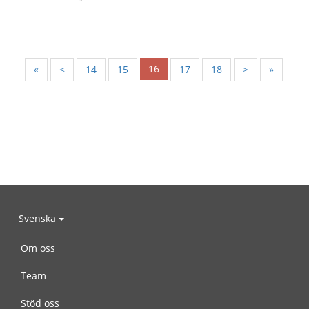
16
«
<
14
15
17
18
>
»
Svenska
Om oss
Team
Stöd oss