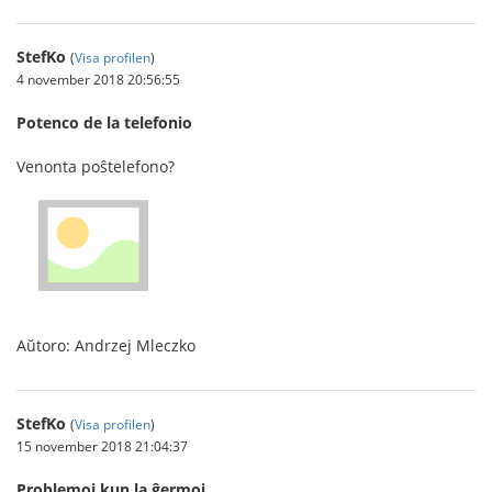
StefKo
(
Visa profilen
)
4 november 2018 20:56:55
Potenco de la telefonio
Venonta poŝtelefono?
Aŭtoro: Andrzej Mleczko
StefKo
(
Visa profilen
)
15 november 2018 21:04:37
Problemoj kun la ĝermoj