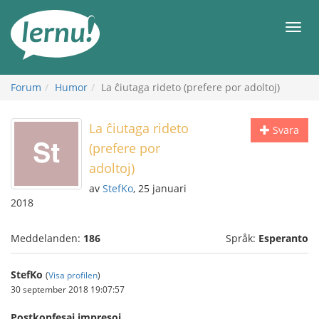
Till
sidans
Meny
innehåll
Forum
Humor
La ĉiutaga rideto (prefere por adoltoj)
La ĉiutaga rideto
Svara
(prefere por
adoltoj)
av
StefKo
, 25 januari
2018
Meddelanden:
186
Språk:
Esperanto
StefKo
(
Visa profilen
)
30 september 2018 19:07:57
Postkonfesaj impresoj