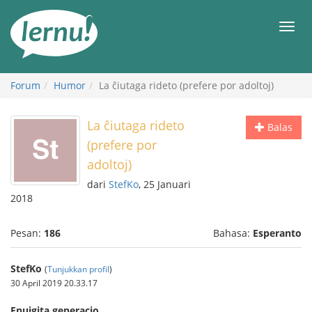
Ke
daftar
Men
isi
Forum
Humor
La ĉiutaga rideto (prefere por adoltoj)
La ĉiutaga rideto
Balas
(prefere por
adoltoj)
dari
StefKo
, 25 Januari
2018
Pesan:
186
Bahasa:
Esperanto
StefKo
(
Tunjukkan profil
)
30 April 2019 20.33.17
Enuigita generacio