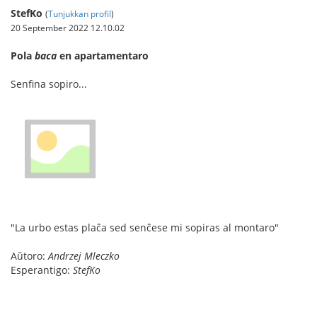
StefKo
(
Tunjukkan profil
)
20 September 2022 12.10.02
Pola
baca
en apartamentaro
Senfina sopiro...
"La urbo estas plaĉa sed senĉese mi sopiras al montaro"
Aŭtoro:
Andrzej Mleczko
Esperantigo:
StefKo