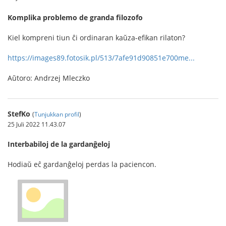
Komplika problemo de granda filozofo
Kiel kompreni tiun ĉi ordinaran kaŭza-efikan rilaton?
https://images89.fotosik.pl/513/7afe91d90851e700me...
Aŭtoro: Andrzej Mleczko
StefKo
(
Tunjukkan profil
)
25 Juli 2022 11.43.07
Interbabiloj de la gardanĝeloj
Hodiaŭ eĉ gardanĝeloj perdas la paciencon.