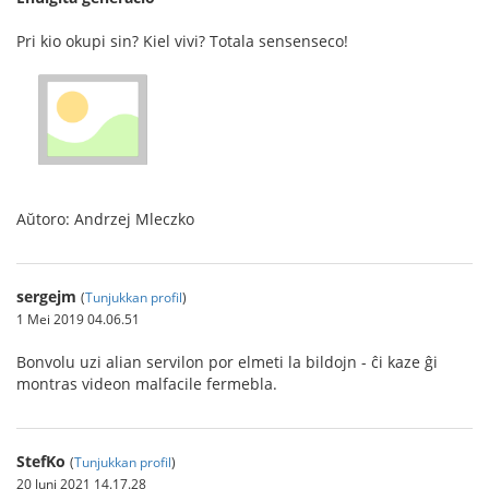
Pri kio okupi sin? Kiel vivi? Totala sensenseco!
Aŭtoro: Andrzej Mleczko
sergejm
(
Tunjukkan profil
)
1 Mei 2019 04.06.51
Bonvolu uzi alian servilon por elmeti la bildojn - ĉi kaze ĝi
montras videon malfacile fermebla.
StefKo
(
Tunjukkan profil
)
20 Juni 2021 14.17.28