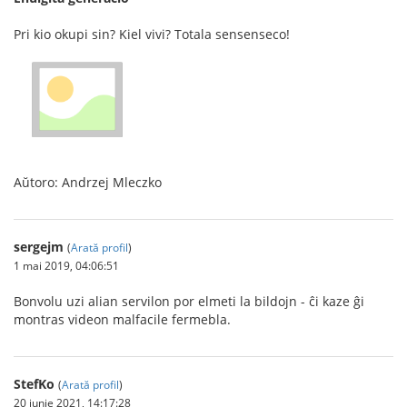
Pri kio okupi sin? Kiel vivi? Totala sensenseco!
Aŭtoro: Andrzej Mleczko
sergejm
(
Arată profil
)
1 mai 2019, 04:06:51
Bonvolu uzi alian servilon por elmeti la bildojn - ĉi kaze ĝi
montras videon malfacile fermebla.
StefKo
(
Arată profil
)
20 iunie 2021, 14:17:28