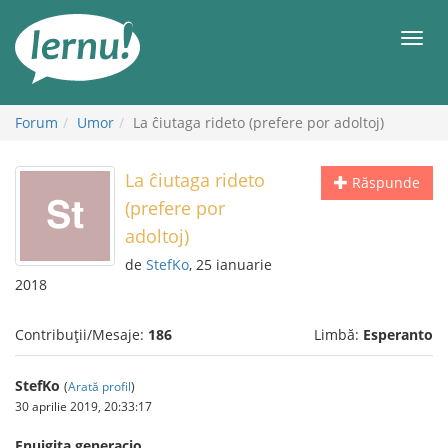
Mergi
la
Meni
conținut
Forum
Umor
La ĉiutaga rideto (prefere por adoltoj)
La ĉiutaga rideto
Răspunde
(prefere por
adoltoj)
de
StefKo
, 25 ianuarie
2018
Contribuții/Mesaje:
186
Limbă:
Esperanto
StefKo
(
Arată profil
)
30 aprilie 2019, 20:33:17
Enuigita generacio