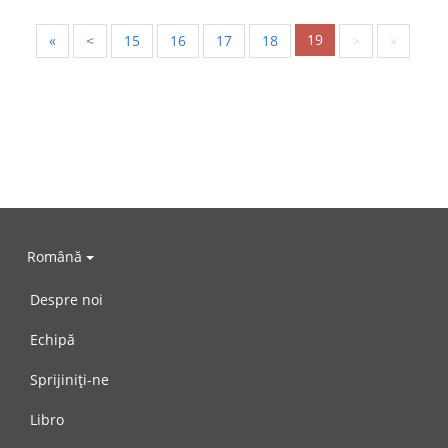
19
«
<
15
16
17
18
>
»
Română
Despre noi
Echipă
Sprijiniți-ne
Libro