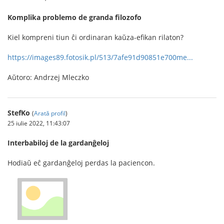
Komplika problemo de granda filozofo
Kiel kompreni tiun ĉi ordinaran kaŭza-efikan rilaton?
https://images89.fotosik.pl/513/7afe91d90851e700me...
Aŭtoro: Andrzej Mleczko
StefKo
(
Arată profil
)
25 iulie 2022, 11:43:07
Interbabiloj de la gardanĝeloj
Hodiaŭ eĉ gardanĝeloj perdas la paciencon.