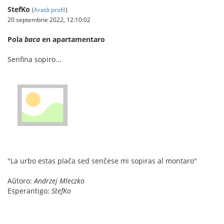
StefKo
(
Arată profil
)
20 septembrie 2022, 12:10:02
Pola
baca
en apartamentaro
Senfina sopiro...
"La urbo estas plaĉa sed senĉese mi sopiras al montaro"
Aŭtoro:
Andrzej Mleczko
Esperantigo:
StefKo