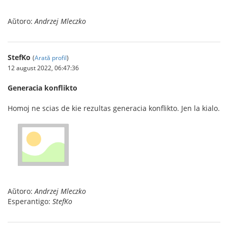
Aŭtoro:
Andrzej Mleczko
StefKo
(
Arată profil
)
12 august 2022, 06:47:36
Generacia konflikto
Homoj ne scias de kie rezultas generacia konflikto. Jen la kialo.
Aŭtoro:
Andrzej Mleczko
Esperantigo:
StefKo