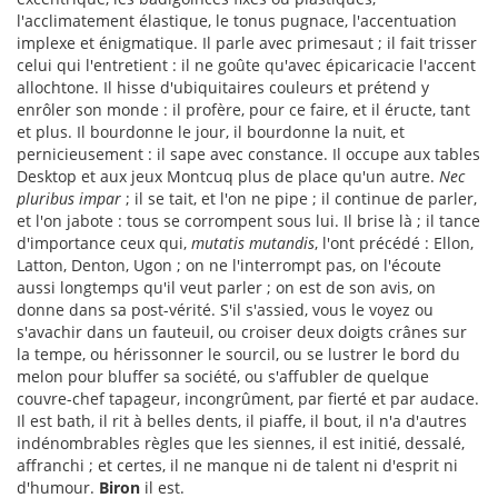
l'acclimatement élastique, le tonus pugnace, l'accentuation
implexe et énigmatique. Il parle avec primesaut ; il fait trisser
celui qui l'entretient : il ne goûte qu'avec épicaricacie l'accent
allochtone. Il hisse d'ubiquitaires couleurs et prétend y
enrôler son monde : il profère, pour ce faire, et il éructe, tant
et plus. Il bourdonne le jour, il bourdonne la nuit, et
pernicieusement : il sape avec constance. Il occupe aux tables
Desktop et aux jeux Montcuq plus de place qu'un autre.
Nec
pluribus impar
; il se tait, et l'on ne pipe ; il continue de parler,
et l'on jabote : tous se corrompent sous lui. Il brise là ; il tance
d'importance ceux qui,
mutatis mutandis
, l'ont précédé : Ellon,
Latton, Denton, Ugon ; on ne l'interrompt pas, on l'écoute
aussi longtemps qu'il veut parler ; on est de son avis, on
donne dans sa post-vérité. S'il s'assied, vous le voyez ou
s'avachir dans un fauteuil, ou croiser deux doigts crânes sur
la tempe, ou hérissonner le sourcil, ou se lustrer le bord du
melon pour bluffer sa société, ou s'affubler de quelque
couvre-chef tapageur, incongrûment, par fierté et par audace.
Il est bath, il rit à belles dents, il piaffe, il bout, il n'a d'autres
indénombrables règles que les siennes, il est initié, dessalé,
affranchi ; et certes, il ne manque ni de talent ni d'esprit ni
d'humour.
Biron
il est.