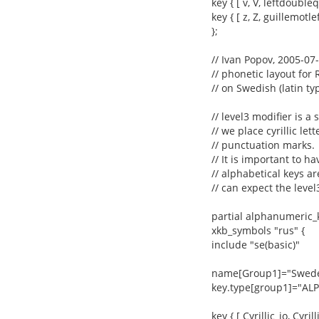
key { [ v, V, leftdouble
key { [ z, Z, guillemotlef
};
// Ivan Popov, 2005-07
// phonetic layout for R
// on Swedish (latin t
// level3 modifier is a
// we place cyrillic le
// punctuation marks.
// It is important to h
// alphabetical keys a
// can expect the level
partial alphanumeric_
xkb_symbols "rus" {
include "se(basic)"
name[Group1]="Sweden
key.type[group1]="AL
key { [ Cyrillic_io, Cyrill