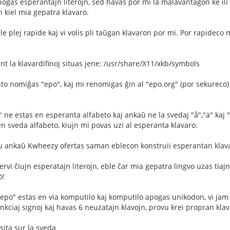
pogas esperantajn literojn, sed havas por mi la malavantaĝon ke ili
 kiel mia gepatra klavaro.
eble plej rapide kaj vi volis pli taŭgan klavaron por mi. Por rapidec
t la klavardifinoj situas jene: /usr/share/X11/xkb/symbols
to nomiĝas "epo", kaj mi renomigas ĝin al "epo.org" (por sekureco)
 "y" ne estas en esperanta alfabeto kaj ankaŭ ne la svedaj "å","ä" kaj 
en sveda alfabeto, kiujn mi povas uzi al esperanta klavaro.
 ĉu ankaŭ Kwheezy ofertas saman eblecon konstruii esperantan klav
rvi ĉiujn esperatajn literojn, eble ĉar mia gepatra lingvo uzas tiaj
ö!
epo" estas en via komputilo kaj komputilo apogas unikodon, vi jam
kciaj signoj kaj havas 6 neuzatajn klavojn, provu krei propran kla
sita sur la sveda