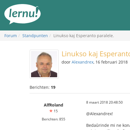
Naar
de
inhoud
Forum
Standpunten
Linukso kaj Esperanto paralele.
Linukso kaj Esperanto
door
Alexandrex
, 16 februari 2018
Berichten:
19
8 maart 2018 20:48:50
AlfRoland
15
@Alexandrex!
Berichten: 855
Bedaŭrinde mi ne kona