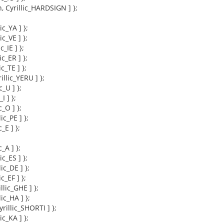
n, Cyrillic_HARDSIGN ] };
lic_YA ] };
ic_VE ] };
c_IE ] };
ic_ER ] };
ic_TE ] };
rillic_YERU ] };
c_U ] };
_I ] };
c_O ] };
lic_PE ] };
c_E ] };
c_A ] };
ic_ES ] };
lic_DE ] };
ic_EF ] };
illic_GHE ] };
lic_HA ] };
Cyrillic_SHORTI ] };
lic_KA ] };