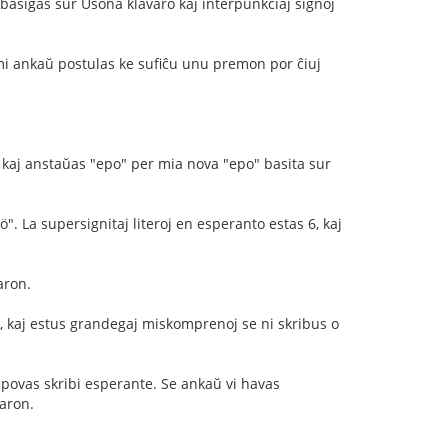
 basiĝas sur Usona klavaro kaj interpunkciaj signoj
o mi ankaŭ postulas ke sufiĉu unu premon por ĉiuj
 kaj anstaŭas "epo" per mia nova "epo" basita sur
"ö". La supersignitaj literoj en esperanto estas 6, kaj
aron.
n, kaj estus grandegaj miskomprenoj se ni skribus o
 povas skribi esperante. Se ankaŭ vi havas
varon.