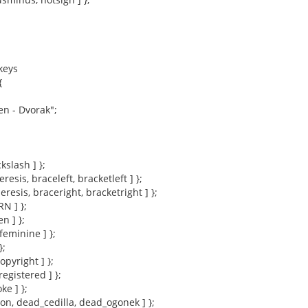
keys
{
 - Dvorak";
kslash ] };
eresis, braceleft, bracketleft ] };
eresis, braceright, bracketright ] };
RN ] };
en ] };
dfeminine ] };
};
copyright ] };
 registered ] };
oke ] };
on, dead_cedilla, dead_ogonek ] };