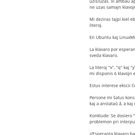
uzis/uzas. Ili ambaŭ a
ne uzas samajn klavojn
Mi deziras tajpi kiel 
literoj.
En Ubuntu kaj LinuxMin
La klavaro por esperan
sveda klavaro.
La literoj "x", "q" kaj
mi disponis 6 klavojn 
Estus interese ekscii
Persone mi ŝatus konse
kaj a anstataŭ å, ä kaj 
Konklude: Se dosiero "
problemon pri interpun
//Esperanta klavaro ba