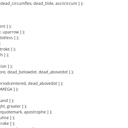
 dead_circumflex, dead_tilde, asciicircum ] };
ent ] };
, uparrow ] };
dotless ] };
;
troke ] };
h ] };
ion ] };
ore, dead_belowdot, dead_abovedot ] };
periodcentered, dead_abovedot ] };
_OMEGA ] };
sand ] };
ght, greater ] };
lequotemark, apostrophe ] };
line ] };
troke ] };