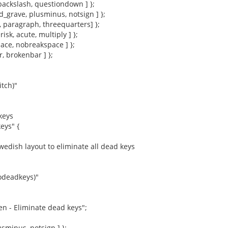
 backslash, questiondown ] };
d_grave, plusminus, notsign ] };
f, paragraph, threequarters] };
isk, acute, multiply ] };
pace, nobreakspace ] };
ar, brokenbar ] };
"
itch)"
keys
eys" {
Swedish layout to eliminate all dead keys
nodeadkeys)"
 - Eliminate dead keys";
usminus, notsign ] };