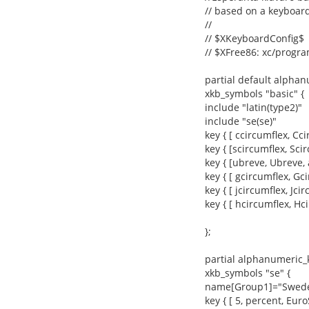
// based on a keyboard
//
// $XKeyboardConfig$
// $XFree86: xc/progr
partial default alpha
xkb_symbols "basic" {
include "latin(type2)"
include "se(se)"
key { [ ccircumflex, Ccir
key { [scircumflex, Scir
key { [ubreve, Ubreve, 
key { [ gcircumflex, Gci
key { [ jcircumflex, Jcirc
key { [ hcircumflex, Hci
};
partial alphanumeric_
xkb_symbols "se" {
name[Group1]="Swed
key { [ 5, percent, Euro