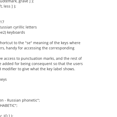
quotemark, grave ] };
t, less ] };
-17
ussian cyrillic letters
ype2) keyboards
 shortcut to the "se" meaning of the keys where
tters, handy for accessing the corresponding
ave access to punctuation marks, and the rest of
re added for being consequent so that the users
3 modifier to give what the key label shows.
keys
 - Russian phonetic";
PHABETIC";
ic_IO ] };