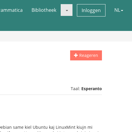
rammatica
Bibliotheek
NL
Inloggen
Reageren
Taal:
Esperanto
Debian same kiel Ubuntu kaj LinuxMint kiujn mi