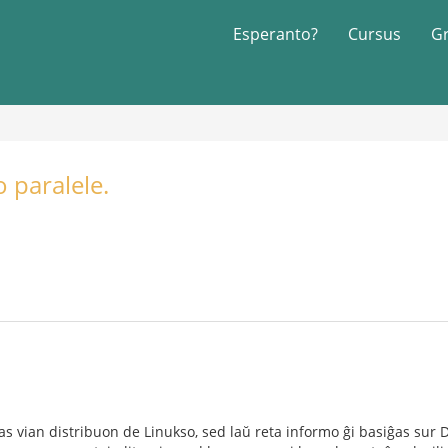
Esperanto?
Cursus
G
 paralele.
s vian distribuon de Linukso, sed laŭ reta informo ĝi basiĝas sur 