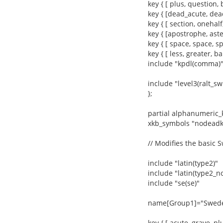
key { [ plus, question,
key { [dead_acute, dea
key { [ section, onehal
key { [apostrophe, aster
key { [ space, space, s
key { [ less, greater, b
include "kpdl(comma)
include "level3(ralt_sw
};
partial alphanumeric_
xkb_symbols "nodeadk
// Modifies the basic 
include "latin(type2)"
include "latin(type2_
include "se(se)"
name[Group1]="Sweden
key { [ acute, grave, pl