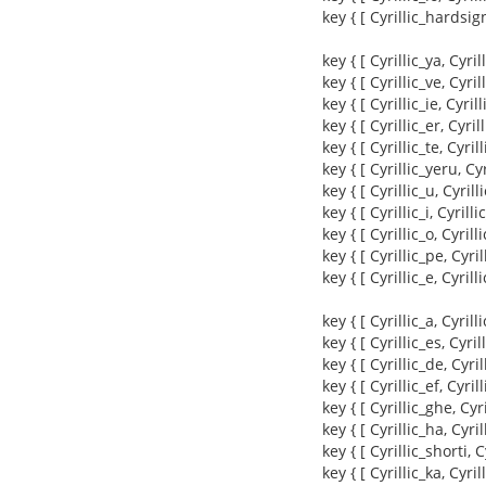
key { [ Cyrillic_hardsig
key { [ Cyrillic_ya, Cyril
key { [ Cyrillic_ve, Cyrill
key { [ Cyrillic_ie, Cyrilli
key { [ Cyrillic_er, Cyrill
key { [ Cyrillic_te, Cyrill
key { [ Cyrillic_yeru, Cy
key { [ Cyrillic_u, Cyrilli
key { [ Cyrillic_i, Cyrillic
key { [ Cyrillic_o, Cyrilli
key { [ Cyrillic_pe, Cyril
key { [ Cyrillic_e, Cyrilli
key { [ Cyrillic_a, Cyrilli
key { [ Cyrillic_es, Cyrill
key { [ Cyrillic_de, Cyril
key { [ Cyrillic_ef, Cyrill
key { [ Cyrillic_ghe, Cyr
key { [ Cyrillic_ha, Cyril
key { [ Cyrillic_shorti, 
key { [ Cyrillic_ka, Cyril