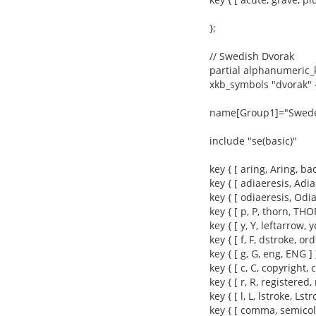
};
// Swedish Dvorak
partial alphanumeric_
xkb_symbols "dvorak" 
name[Group1]="Sweden
include "se(basic)"
key { [ aring, Aring, bac
key { [ adiaeresis, Adia
key { [ odiaeresis, Odia
key { [ p, P, thorn, THO
key { [ y, Y, leftarrow, y
key { [ f, F, dstroke, or
key { [ g, G, eng, ENG ] 
key { [ c, C, copyright, 
key { [ r, R, registered,
key { [ l, L, lstroke, Lstr
key { [ comma, semicol