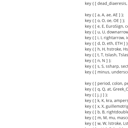
key { [ dead_diaeresis,
key { [ a, A, ae, AE ] };
key { [ o, O, oe, OE ] };
key { [ e, E, EuroSign, c
key { [ u, U, downarrow
key { [ i, I, rightarrow, i
key { [ d, D, eth, ETH ] }
key { [ h, H, hstroke, Hs
key { [ t, T, tslash, Tslas
key { [ n, N ] };
key { [ s, S, ssharp, sect
key { [ minus, undersc
key { [ period, colon, 
key { [ q, Q, at, Greek
key { [ j, J ] };
key { [ k, K, kra, amper
key { [ x, X, guillemotri
key { [ b, B, rightdoub
key { [ m, M, mu, mascu
key { [ w, W, lstroke, Ls