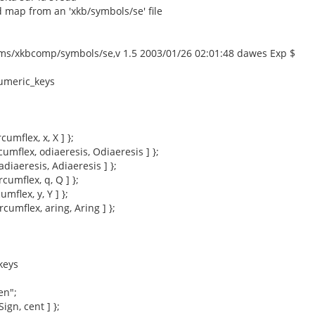
 map from an 'xkb/symbols/se' file
ams/xkbcomp/symbols/se,v 1.5 2003/01/26 02:01:48 dawes Exp $
numeric_keys
cumflex, x, X ] };
cumflex, odiaeresis, Odiaeresis ] };
adiaeresis, Adiaeresis ] };
rcumflex, q, Q ] };
umflex, y, Y ] };
rcumflex, aring, Aring ] };
keys
en";
Sign, cent ] };