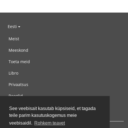
Eesti
Meist
Meeskond
Toeta meid
Libro
Privaatsus
Reeglid
Võta meiega ühendust
See veebisait kasutab küpsiseid, et tagada
teile parim kasutuskogemus meie
veebisaidil.
Rohkem teavet