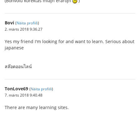
(Bonvolu korektas miajn erarojn
)
Bovi
(
Näita profiili
)
2. märts 2018 9:36.27
Yes my friend I'm looking for and want to learn. Serious about
japanese
สล๊อตออนไลน์
TonLove69
(
Näita profiili
)
7. märts 2018 9:40.48
There are many learning sites.
โปรโมชั่่น แทงบอล