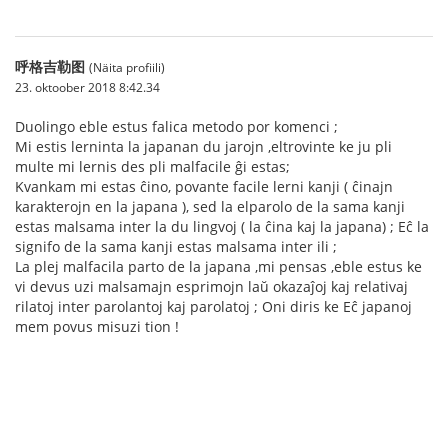
呼格吉勒图
(Näita profiili)
23. oktoober 2018 8:42.34
Duolingo eble estus falica metodo por komenci ;
Mi estis lerninta la japanan du jarojn ,eltrovinte ke ju pli
multe mi lernis des pli malfacile ĝi estas;
Kvankam mi estas ĉino, povante facile lerni kanji ( ĉinajn
karakterojn en la japana ), sed la elparolo de la sama kanji
estas malsama inter la du lingvoj ( la ĉina kaj la japana) ; Eĉ la
signifo de la sama kanji estas malsama inter ili ;
La plej malfacila parto de la japana ,mi pensas ,eble estus ke
vi devus uzi malsamajn esprimojn laŭ okazaĵoj kaj relativaj
rilatoj inter parolantoj kaj parolatoj ; Oni diris ke Eĉ japanoj
mem povus misuzi tion !