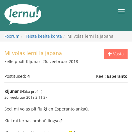
Sisu
juurde
Men
Foorum
Teiste keelte kohta
Mi volas lerni la japana
Mi volas lerni la japana
Vasta
kelle poolt Kljunar, 26. veebruar 2018
Postitused:
4
Keel:
Esperanto
Kljunar
(Näita profiili)
26. veebruar 2018 2:11.37
Sed, mi volas pli fluiĝi en Esperanto ankaŭ.
Kiel mi lernas ambaŭ lingvoj?