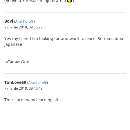
(Bonvolu korektas miajn erarojn
)
Bovi
(
Arată profil
)
2 martie 2018, 09:36:27
Yes my friend I'm looking for and want to learn. Serious about
japanese
สล๊อตออนไลน์
TonLove69
(
Arată profil
)
7 martie 2018, 09:40:48
There are many learning sites.
โปรโมชั่่น แทงบอล