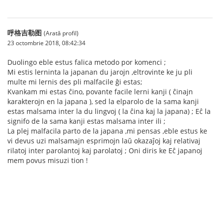
呼格吉勒图
(Arată profil)
23 octombrie 2018, 08:42:34
Duolingo eble estus falica metodo por komenci ;
Mi estis lerninta la japanan du jarojn ,eltrovinte ke ju pli
multe mi lernis des pli malfacile ĝi estas;
Kvankam mi estas ĉino, povante facile lerni kanji ( ĉinajn
karakterojn en la japana ), sed la elparolo de la sama kanji
estas malsama inter la du lingvoj ( la ĉina kaj la japana) ; Eĉ la
signifo de la sama kanji estas malsama inter ili ;
La plej malfacila parto de la japana ,mi pensas ,eble estus ke
vi devus uzi malsamajn esprimojn laŭ okazaĵoj kaj relativaj
rilatoj inter parolantoj kaj parolatoj ; Oni diris ke Eĉ japanoj
mem povus misuzi tion !