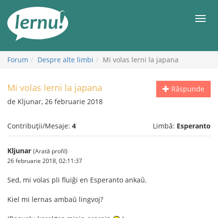
Mergi
la
Meni
conținut
Forum
Despre alte limbi
Mi volas lerni la japana
Mi volas lerni la japana
Răspunde
de Kljunar, 26 februarie 2018
Contribuții/Mesaje:
4
Limbă:
Esperanto
Kljunar
(Arată profil)
26 februarie 2018, 02:11:37
Sed, mi volas pli fluiĝi en Esperanto ankaŭ.
Kiel mi lernas ambaŭ lingvoj?