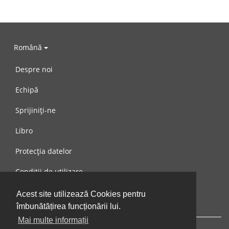
Română
Despre noi
Echipă
Sprijiniți-ne
Libro
Protecția datelor
Condiții de utilizare
Mesaj către noi
Acest site utilizează Cookies pentru
îmbunătățirea funcționării lui.
Mai multe informații