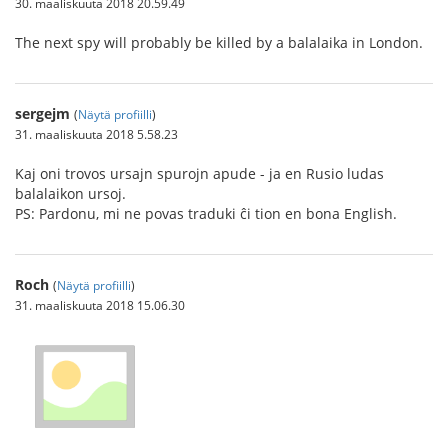
30. maaliskuuta 2018 20.59.49
The next spy will probably be killed by a balalaika in London.
sergejm
(
Näytä profiilli
)
31. maaliskuuta 2018 5.58.23
Kaj oni trovos ursajn spurojn apude - ja en Rusio ludas
balalaikon ursoj.
PS: Pardonu, mi ne povas traduki ĉi tion en bona English.
Roch
(
Näytä profiilli
)
31. maaliskuuta 2018 15.06.30