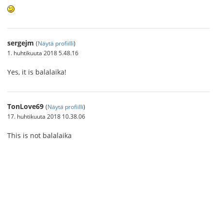
sergejm
(
Näytä profiilli
)
1. huhtikuuta 2018 5.48.16
Yes, it is balalaika!
TonLove69
(
Näytä profiilli
)
17. huhtikuuta 2018 10.38.06
This is not balalaika