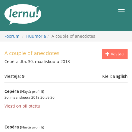
Tästä
sisältöön
Men
Foorumi
Huumoria
A couple of anecdotes
A couple of anecdotes
Vastaa
Серёга :lta, 30. maaliskuuta 2018
Viestejä:
9
Kieli:
English
Серёга
(Näytä profiilli)
30. maaliskuuta 2018 20.59.36
Viesti on piilotettu.
Серёга
(Näytä profiilli)