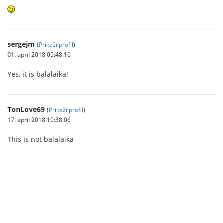
sergejm
(
Prikaži profil
)
01. april 2018 05:48:16
Yes, it is balalaika!
TonLove69
(
Prikaži profil
)
17. april 2018 10:38:06
This is not balalaika