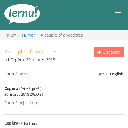
K
vsebini
Meni
Forum
Humor
A couple of anecdotes
A couple of anecdotes
Odgovori
od Серёга, 30. marec 2018
Sporočila:
9
Jezik:
English
Серёга
(Prikaži profil)
30. marec 2018 20:59:36
Sporočilo je skrito
Серёга
(Prikaži profil)