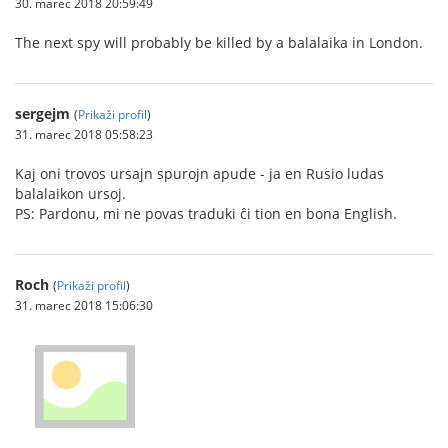
30. marec 2018 20:59:49
The next spy will probably be killed by a balalaika in London.
sergejm
(
Prikaži profil
)
31. marec 2018 05:58:23
Kaj oni trovos ursajn spurojn apude - ja en Rusio ludas
balalaikon ursoj.
PS: Pardonu, mi ne povas traduki ĉi tion en bona English.
Roch
(
Prikaži profil
)
31. marec 2018 15:06:30