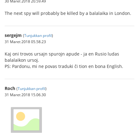
30 Maret 2018 20.59.49
The next spy will probably be killed by a balalaika in London.
sergejm
(
Tunjukkan profil
)
31 Maret 2018 05.58.23
Kaj oni trovos ursajn spurojn apude - ja en Rusio ludas
balalaikon ursoj.
PS: Pardonu, mi ne povas traduki ĉi tion en bona English.
Roch
(
Tunjukkan profil
)
31 Maret 2018 15.06.30