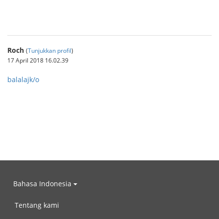
คาสิโนออนไลน์
Roch
(
Tunjukkan profil
)
17 April 2018 16.02.39
balalajk/o
Bahasa Indonesia
Tentang kami