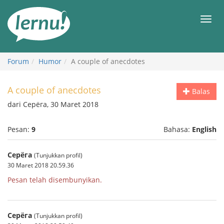
Ke
daftar
Men
isi
Forum
Humor
A couple of anecdotes
A couple of anecdotes
Balas
dari Серёга, 30 Maret 2018
Pesan:
9
Bahasa:
English
Серёга
(Tunjukkan profil)
30 Maret 2018 20.59.36
Pesan telah disembunyikan.
Серёга
(Tunjukkan profil)