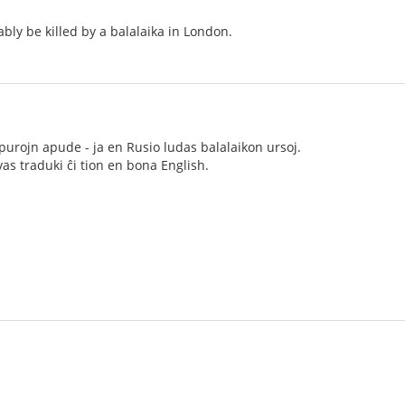
ably be killed by a balalaika in London.
spurojn apude - ja en Rusio ludas balalaikon ursoj.
as traduki ĉi tion en bona English.