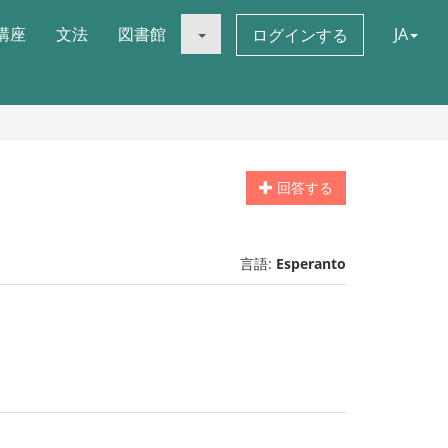
講座
文法
図書館
JA
ログインする
回答する
言語:
Esperanto