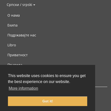
Српски / srpski
О нама
Екипа
Подржавајте нас
Libro
Приватност
Правила
Контактирајте нас
This website uses cookies to ensure you get
the best experience on our website.
More information
Got it!
© 2002-2026 lernu.net |
Impressum