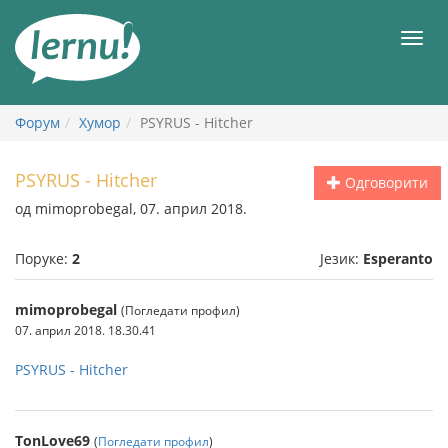
У
садржају
Мен
Форум
Хумор
PSYRUS - Hitcher
PSYRUS - Hitcher
Одговорити
од mimoprobegal, 07. април 2018.
Поруке:
2
Језик:
Esperanto
mimoprobegal
(Погледати профил)
07. април 2018. 18.30.41
PSYRUS - Hitcher
TonLove69
(
Погледати профил
)