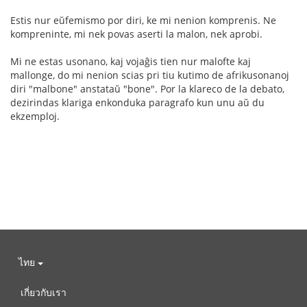
Estis nur eŭfemismo por diri, ke mi nenion komprenis. Ne
kompreninte, mi nek povas aserti la malon, nek aprobi.
Mi ne estas usonano, kaj vojaĝis tien nur malofte kaj
mallonge, do mi nenion scias pri tiu kutimo de afrikusonanoj
diri "malbone" anstataŭ "bone". Por la klareco de la debato,
dezirindas klariga enkonduka paragrafo kun unu aŭ du
ekzemploj.
ไทย
เกี่ยวกับเรา