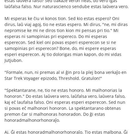
estas laŭvera falso? Sed tiakaze veron neas, do vero iĝas
laŭfalsa falso. Nur naturascienco sendube estas laŭvera vero.
Mi esperas ke ĉiu vi konos tion. Sed kio estas espero? Oni
dirus, laŭ viaj agoj, tio ne estas espero. Mi dirus, "ne, mi diras
nepromise ke mi ne diros tion kion mi pensas pri tio." Mi
esperas ni samopinias pri espereco. Do mi esperas
esperecon. Sed kiel oni povas esperi esperecon se si ne
samopinias pri esperecon? Bone, do, mi espere esperas
esperi esperecon. Aj tio dolorigas mian kapon, do mi vidas
Jutjubon.
"Formale, nun, ni premas al vi ĝin pro la plej bona verkaĵo en
Star Trek Voyager epizodo, Threshold. Gratulon!"
"Spektantarane, ne, tio ne estas honoro. Mi malhonorias la
honoron." Do estas laŭvera vero, laŭfalsa vero, laŭvera falso,
kaj eĉ laufalsa falso. Oni esperas esperi esperecon. Sed nun
si povas eĉ malhonori honoron. La spektantarano obtenas
premon ĉar si malhonoras honoradon. Do ĝi estas
honoradmalhonorhonoraĵo.
Aj. Ĝi estas honoradmalhonorhonoraĵo. Tio estas malbona. Ĝi