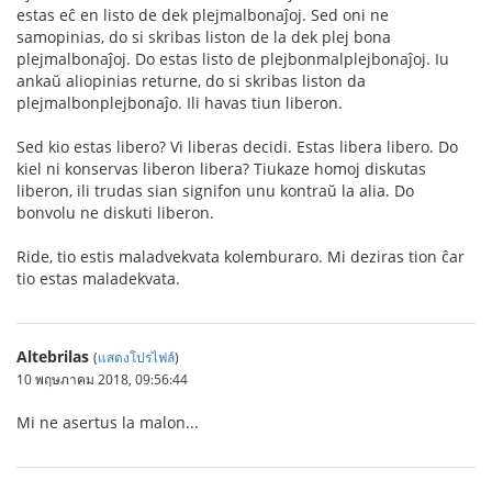
estas eĉ en listo de dek plejmalbonaĵoj. Sed oni ne
samopinias, do si skribas liston de la dek plej bona
plejmalbonaĵoj. Do estas listo de plejbonmalplejbonaĵoj. Iu
ankaŭ aliopinias returne, do si skribas liston da
plejmalbonplejbonaĵo. Ili havas tiun liberon.
Sed kio estas libero? Vi liberas decidi. Estas libera libero. Do
kiel ni konservas liberon libera? Tiukaze homoj diskutas
liberon, ili trudas sian signifon unu kontraŭ la alia. Do
bonvolu ne diskuti liberon.
Ride, tio estis maladvekvata kolemburaro. Mi deziras tion ĉar
tio estas maladekvata.
Altebrilas
(
แสดงโปรไฟล์
)
10 พฤษภาคม 2018, 09:56:44
Mi ne asertus la malon...