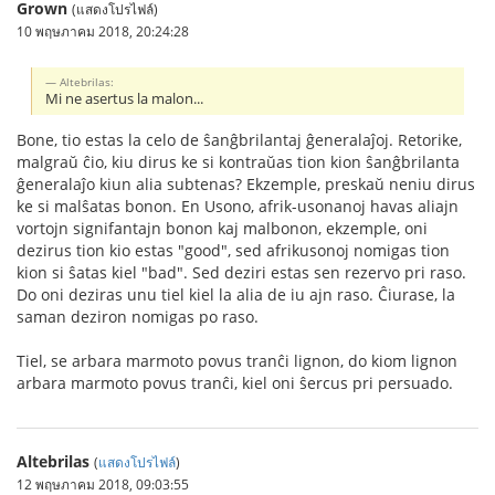
Grown
(แสดงโปรไฟล์)
10 พฤษภาคม 2018, 20:24:28
Altebrilas:
Mi ne asertus la malon...
Bone, tio estas la celo de ŝanĝbrilantaj ĝeneralaĵoj. Retorike,
malgraŭ ĉio, kiu dirus ke si kontraŭas tion kion ŝanĝbrilanta
ĝeneralaĵo kiun alia subtenas? Ekzemple, preskaŭ neniu dirus
ke si malŝatas bonon. En Usono, afrik-usonanoj havas aliajn
vortojn signifantajn bonon kaj malbonon, ekzemple, oni
dezirus tion kio estas "good", sed afrikusonoj nomigas tion
kion si ŝatas kiel "bad". Sed deziri estas sen rezervo pri raso.
Do oni deziras unu tiel kiel la alia de iu ajn raso. Ĉiurase, la
saman deziron nomigas po raso.
Tiel, se arbara marmoto povus tranĉi lignon, do kiom lignon
arbara marmoto povus tranĉi, kiel oni ŝercus pri persuado.
Altebrilas
(
แสดงโปรไฟล์
)
12 พฤษภาคม 2018, 09:03:55