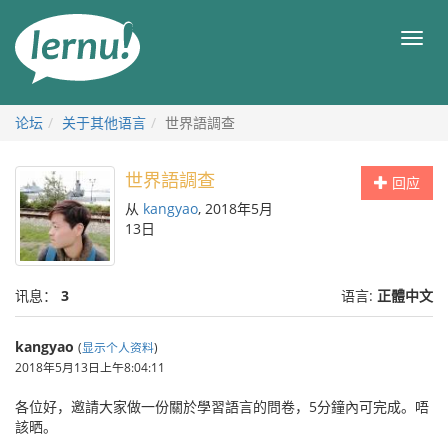
去
目
目
錄
录
頁
论坛
关于其他语言
世界語調查
世界語調查
回应
从
kangyao
, 2018年5月
13日
讯息：
3
语言:
正體中文
kangyao
(
显示个人资料
)
2018年5月13日上午8:04:11
‎各位好，邀請大家做一份關於學習語言的問卷，5分鐘內可完成。唔
該晒。