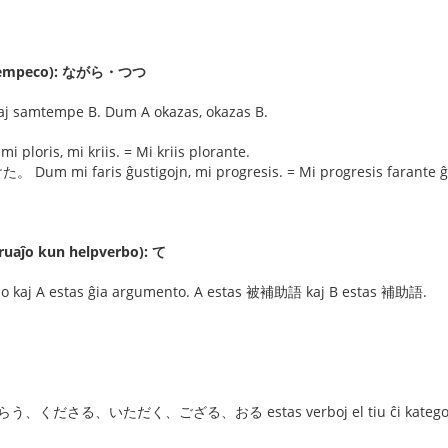
tempeco): ながら・つつ
amtempe B. Dum A okazas, okazas B.
is, mi kriis. = Mi kriis plorante.
i faris ĝustigojn, mi progresis. = Mi progresis farante ĝu
aĵo kun helpverbo): て
bo kaj A estas ĝia argumento. A estas 被補助語 kaj B estas 補助語.
。
くださる、いただく、ござる、おる estas verboj el tiu ĉi kategor