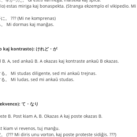
 estas miriga kaj bonaspekta. (Stranga ekzemplo el vikipedi
。 ??? (Mi ne komprenas)
Mi dormas kaj manĝas.
o kaj kontrasto): けれど・が
 A, sed ankaŭ B. A okazas kaj kontraste ankaŭ B okazas.
Mi studas diligente, sed mi ankaŭ trejnas.
 Mi ludas, sed mi ankaŭ studas.
ekvenco): て・なり
 B. Post kiam A, B. Okazas A kaj poste okazas B.
iam vi revenos, tuj manĝu.
?? Mi diris unu vorton, kaj poste proteste sidiĝis. ???)