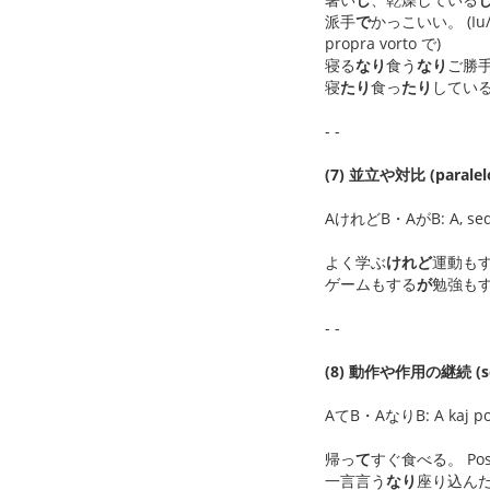
派手
で
かっこいい。 (Iu/io)
propra vorto で)
寝る
なり
食う
なり
ご勝手に
寝
たり
食っ
たり
している。 
- -
(7) 並立や対比 (paralel
AけれどB・AがB: A, sed B.
よく学ぶ
けれど
運動もする。 
ゲームもする
が
勉強もする。
- -
(8) 動作や作用の継続 (s
AてB・AなりB: A kaj poste
帰っ
て
すぐ食べる。 Post k
一言言う
なり
座り込んだ。 (?