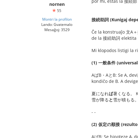
por mi, estas la 接続部 
nornen
55
Montri la profilon
接続助詞 (Kunigaj depen
Lando: Gvatemalo
Mesaĝoj: 3529
Ĉe la konstruaĵo 文A
de la 接続助詞 elektita k
Mi klopodos listigi la
(1) 一般条件 (universa
AばB・AとB: Se A, devige 
kondiĉo de B. A devige
夏になれ
ば
暑くなる。 Kiam
雪が降る
と
雪が積もる。 Kia
- -
(2) 仮定の順接 (rezulto 
AばB: Se hipoteze A, do