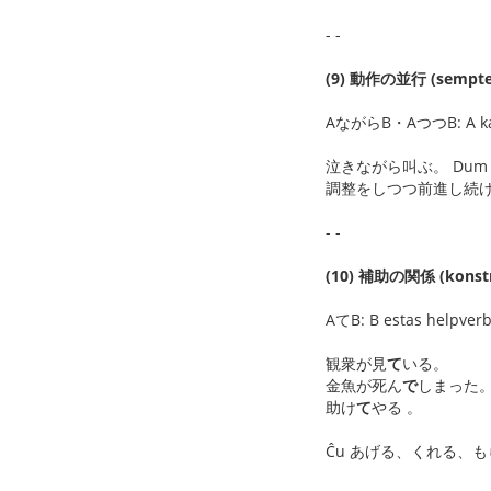
- -
(9) 動作の並行 (semp
AながらB・AつつB: A kaj s
泣きながら叫ぶ。 Dum mi plor
調整をしつつ前進し続けた。 Dum m
- -
(10) 補助の関係 (konstru
AてB: B estas helpver
観衆が見
て
いる。
金魚が死ん
で
しまった
助け
て
やる 。
Ĉu あげる、くれる、もらう、