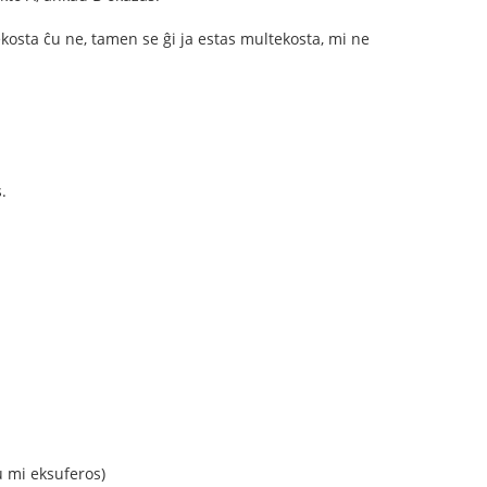
osta ĉu ne, tamen se ĝi ja estas multekosta, mi ne
.
 mi eksuferos)