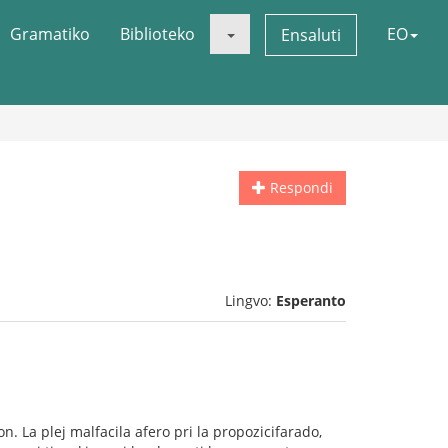
Gramatiko
Biblioteko
EO
Ensaluti
Respondi
Lingvo:
Esperanto
. La plej malfacila afero pri la propozicifarado,