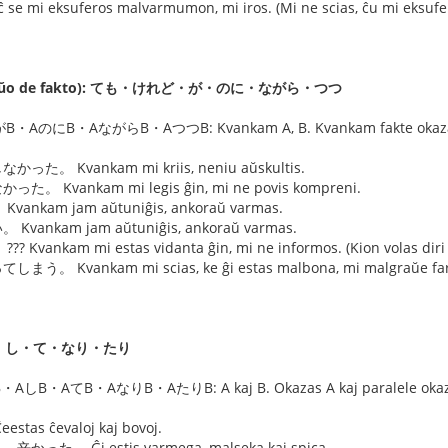
e mi eksuferos malvarmumon, mi iros. (Mi ne scias, ĉu mi eksufe
raŭo de fakto): ても・けれど・が・のに・ながら・つつ
にB・AながらB・AつつB: Kvankam A, B. Kvankam fakte okazas A,
。 Kvankam mi kriis, neniu aŭskultis.
。 Kvankam mi legis ĝin, mi ne povis kompreni.
ankam jam aŭtuniĝis, ankoraŭ varmas.
Kvankam jam aŭtuniĝis, ankoraŭ varmas.
 Kvankam mi estas vidanta ĝin, mi ne informos. (Kion volas diri 
しまう。 Kvankam mi scias, ke ĝi estas malbona, mi malgraŭe far
): ば・し・て・なり・たり
・AてB・AなりB・AたりB: A kaj B. Okazas A kaj paralele okaz
tas ĉevaloj kaj bovoj.
し
、辛かった。 Ĝi estis varmega, malseka kaj spica.