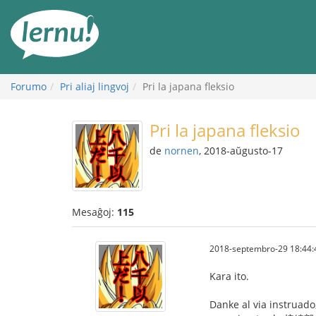
Al
la
enhavo
Forumo
Pri aliaj lingvoj
Pri la japana fleksio
Pri la japana fleksio
de
nornen
, 2018-aŭgusto-17
Mesaĝoj:
115
2018-septembro-29 18:44:
Kara ito.
Danke al via instruado