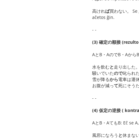
高けれ
ば
買わない。 Se ĝi e
aĉetos ĝin.
- -
(3) 確定の順接 (rezul
AとB・AのでB・AからB・AてB: Ĉ
水を飲む
と
走り出した。 Ĉar 
騒いでいた
ので
叱られた。 Ĉ
雪が降る
から
電車は運休だ。 Ĉ
お腹が減っ
て
死にそうだ。 Ĉa
- -
(4) 仮定の逆接 ( kontra
AとB・AてもB: Eĉ se A, d
風邪になろう
と
休まない。Eĉ