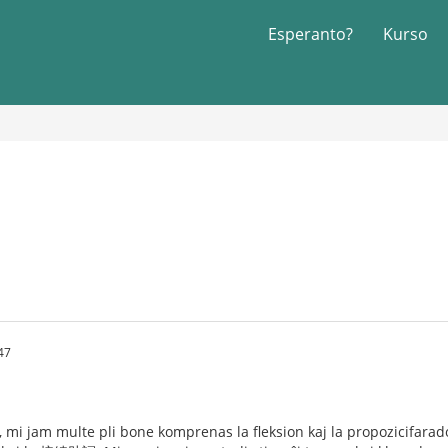
Esperanto?
Kurso
47
, mi jam multe pli bone komprenas la fleksion kaj la propozicifaradon