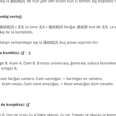
kaj la 接続助詞. Mi nun jam iom studis tiun ĉi temon, kaj klopodos r
daj vortoj)
＋接続助詞＋文B, la ĉeno 文A＋接続助詞 fariĝas 接続部 ene de 文B. La ekzak
aj de la kunteksto.
 rilatojn semantikajn kaj la 接続助詞, kiuj povas esprimi ilin:
la kondiĉo): ば・と
B. Kiam A, ĉiam B. B estas universala, ĝenerala, natura konsekven
 estigas B.
 fariĝas somero, ĉiam varmiĝas. = Varmiĝas en somero.
m nevas, ĉiam nevo amasiĝas. = Nevo amasiĝas dum nevado.
de konjekto): ば
 B. Oni ne scias ĉu A fakte okazas, ĉu ne. Tamen se okazas la konje