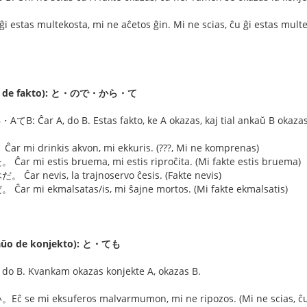
stas multekosta, mi ne aĉetos ĝin. Mi ne scias, ĉu ĝi estas multek
to de fakto): と・ので・から・て
ar A, do B. Estas fakto, ke A okazas, kaj tial ankaŭ B okazas
mi drinkis akvon, mi ekkuris. (???, Mi ne komprenas)
ar mi estis bruema, mi estis riproĉita. (Mi fakte estis bruema)
ar nevis, la trajnoservo ĉesis. (Fakte nevis)
r mi ekmalsatas/is, mi ŝajne mortos. (Mi fakte ekmalsatis)
ŭo de konjekto): と・ても
o B. Kvankam okazas konjekte A, okazas B.
 se mi eksuferos malvarmumon, mi ne ripozos. (Mi ne scias, ĉu