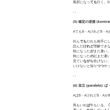
風邪になっ
ても
行く。Eĉ s
- -
(5) 確定の逆接 (kont
AてもB・AけれどB・AがB・Aの
叫ん
でも
だれも相手にしなかった
読んだ
けれど
理解できなかった
秋になった
が
まだ暑い。 Kv
秋になった
のに
まだ暑い。 
見てい
ながら
告げない。 ???
いけないと知り
つつ
やって
- -
(6) 並立 (paralelo
AばB・AけれどB・AがB・AしB
馬もいれ
ば
牛もいる。 Ĉees
暑い
し
、乾燥している