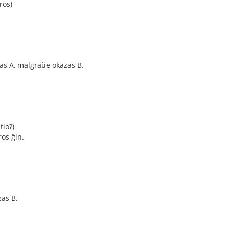
ros)
 malgraŭe okazas B.
tio?)
os ĝin.
as B.