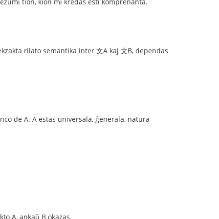
ezumi tion, kion mi kredas esti komprenanta.
ta rilato semantika inter 文A kaj 文B, dependas
co de A. A estas universala, ĝenerala, natura
kto A, ankaŭ B okazas.