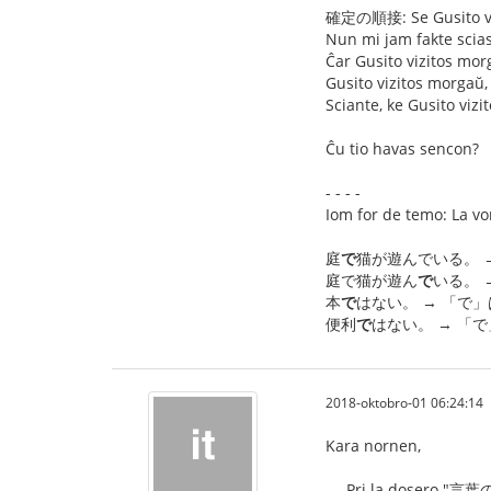
確定の順接: Se Gusito viz
Nun mi jam fakte scia
Ĉar Gusito vizitos mor
Gusito vizitos morgaŭ, 
Sciante, ke Gusito vizi
Ĉu tio havas sencon?
- - - -
Iom for de temo: La vo
庭
で
猫が遊んでいる。 
庭で猫が遊ん
で
いる。 
本
で
はない。 → 「で
便利
で
はない。 → 「
2018-oktobro-01 06:24:14
Kara nornen,
--- Pri la dosero