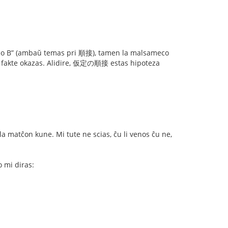
A do B” (ambaŭ temas pri 順接), tamen la malsameco
 fakte okazas. Alidire, 仮定の順接 estas hipoteza
a matĉon kune. Mi tute ne scias, ĉu li venos ĉu ne,
o mi diras: