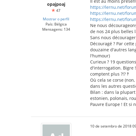
Il est au moins présent
opajpoaj
https://lernu.net/for
47
https://lernu.net/for
Mostrar o perfil
https://lernu.net/for
País: Bélgica
Ne nous décourageons p
Mensagens: 134
de nos 24 plus belles 
Sans nous décourager, 
Découragé ? Par cette 
douzaine d'autres langu
l'humour)
Curieux ? 19 questions,
d'interrogation. Bigre 
comptent plus ?!? ‽
Où cela se corse (non, 
dans les autres questi
Bilan : dans la plupar
estonien, polonais, ro
Pauvre Europe ! Et si 
10 de setembro de 2018 09