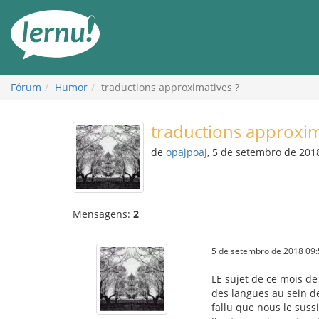
Ir
ao
conteúdo
Fórum
Humor
traductions approximatives ?
traductions approxim
de
opajpoaj
, 5 de setembro de 201
Mensagens:
2
5 de setembro de 2018 09:
LE sujet de ce mois d
des langues au sein de
fallu que nous le sussi