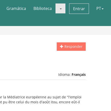
Gramática
Biblioteca
PT
Entrar
Responder
Idioma:
Français
r la Médiatrice européenne au sujet de "l'emploi
 pu être celui du mois d'août itou, encore eût-il