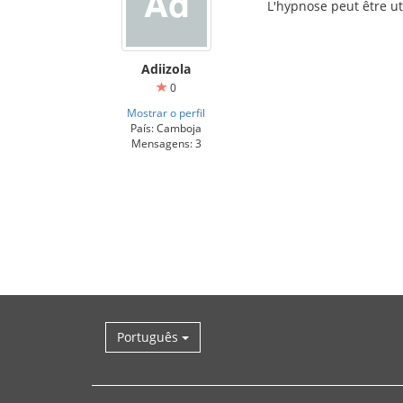
L'hypnose peut être uti
สล็อตออนไลน์
Adiizola
slot online
0
Mostrar o perfil
País: Camboja
Mensagens: 3
Português