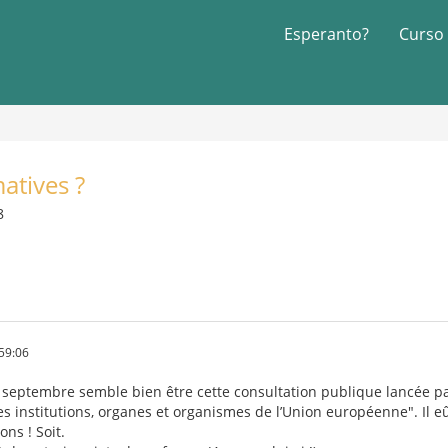
Esperanto?
Curso
atives ?
8
59:06
e septembre semble bien être cette consultation publique lancée pa
s institutions, organes et organismes de l’Union européenne". Il eût
ons ! Soit.