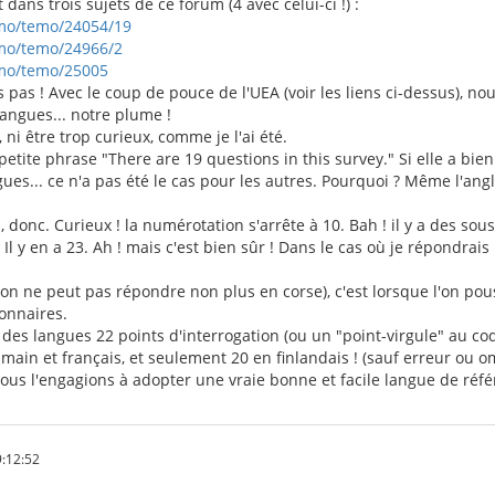
 dans trois sujets de ce forum (4 avec celui-ci !) :
umo/temo/24054/19
umo/temo/24966/2
umo/temo/25005
as ! Avec le coup de pouce de l'UEA (voir les liens ci-dessus), no
langues... notre plume !
ni être trop curieux, comme je l'ai été.
petite phrase "There are 19 questions in this survey." Si elle a bien
es... ce n'a pas été le cas pour les autres. Pourquoi ? Même l'anglai
 donc. Curieux ! la numérotation s'arrête à 10. Bah ! il y a des sou
! Il y en a 23. Ah ! mais c'est bien sûr ! Dans le cas où je répondra
on ne peut pas répondre non plus en corse), c'est lorsque l'on pouss
onnaires.
t des langues 22 points d'interrogation (ou un "point-virgule" au co
umain et français, et seulement 20 en finlandais ! (sauf erreur ou o
nous l'engagions à adopter une vraie bonne et facile langue de réfé
:12:52