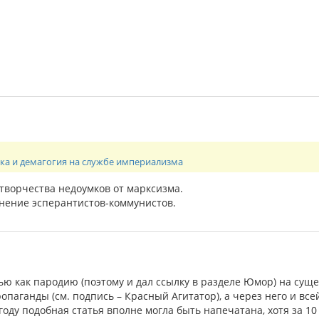
ука и демагогия на службе империализма
ворчества недоумков от марксизма.
мнение эсперантистов-коммунистов.
ью как пародию (поэтому и дал ссылку в разделе Юмор) на су
паганды (см. подпись – Красный Агитатор), а через него и вс
году подобная статья вполне могла быть напечатана, хотя за 10 