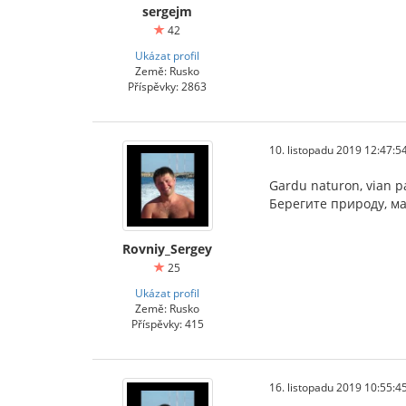
sergejm
42
Ukázat profil
Země: Rusko
Příspěvky: 2863
10. listopadu 2019 12:47:5
Gardu naturon, vian p
Берегите природу, ма
Rovniy_Sergey
25
Ukázat profil
Země: Rusko
Příspěvky: 415
16. listopadu 2019 10:55:4