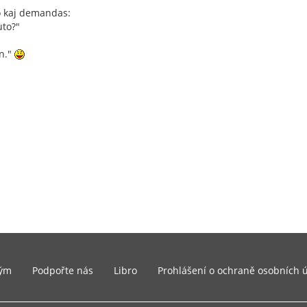
jo kaj demandas:
uto?"
on."
ým
Podpořte nás
Libro
Prohlášení o ochraně osobních 