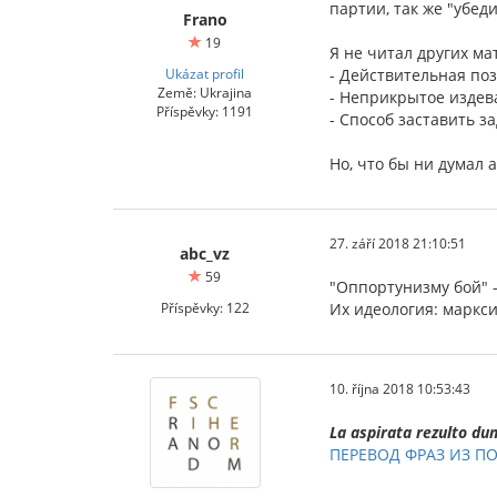
партии, так же "убе
Frano
19
Я не читал других ма
Ukázat profil
- Действительная по
Země: Ukrajina
- Неприкрытое издев
Příspěvky: 1191
- Способ заставить з
Но, что бы ни думал 
27. září 2018 21:10:51
abc_vz
59
"Оппортунизму бой" 
Příspěvky: 122
Их идеология: маркс
10. října 2018 10:53:43
La aspirata rezulto du
ПЕРЕВОД ФРАЗ ИЗ 