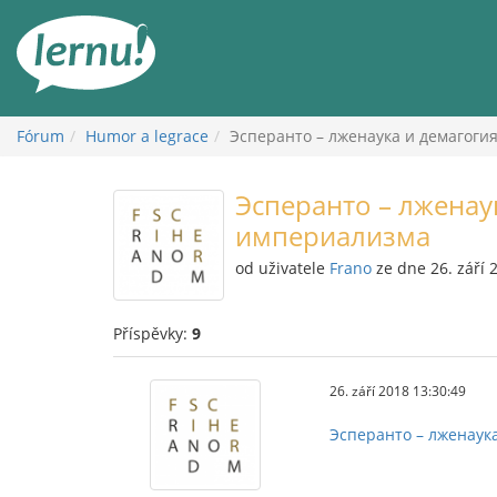
Přejít
k
obsahu
Fórum
Humor a legrace
Эсперанто – лженаука и демагоги
Эсперанто – лженау
империализма
od uživatele
Frano
ze dne 26. září 
Příspěvky:
9
26. září 2018 13:30:49
Эсперанто – лженаук