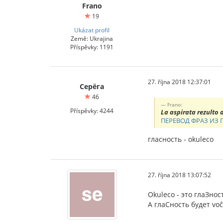
Frano
19
Ukázat profil
Země: Ukrajina
Příspěvky: 1191
27. října 2018 12:37:01
Серёга
46
Frano:
Příspěvky: 4244
La aspirata rezulto
ПЕРЕВОД ФРАЗ ИЗ
гласность - okuleco
27. října 2018 13:07:52
Okuleco - это глаЗнос
А глаСность будет voĉ