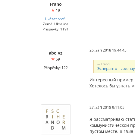
Frano
19
Ukázat profil
Země: Ukrajina
Příspěvky: 1191
26. září 2018 19:44:43
abc_vz
59
Frano:
Příspěvky: 122
Эсперанто – лжена
Интересный пример т
Хотелось бы узнать 
27. září 2018 9:11:05
Я рассматриваю стат
коммунистической про
пустом месте. В 1938 