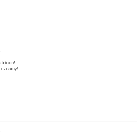
4
atrinon!
ть вашу!
5