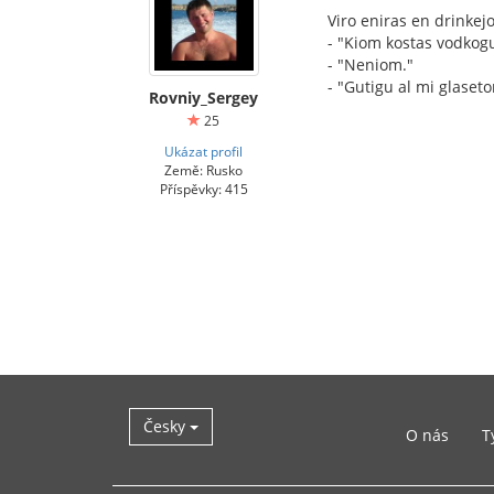
Viro eniras en drinke
- "Kiom kostas vodkog
- "Neniom."
- "Gutigu al mi glaset
Rovniy_Sergey
25
Ukázat profil
Země: Rusko
Příspěvky: 415
Česky
O nás
T