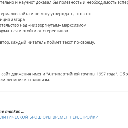
дительно и научно" доказал бы полезность и необходимость эсп
териалов сайта и не могу утверждать, что это:
зиция автора
ательство над «низвергнутым» марксизмом
адуматься и отойти от стереотипов
автор, каждый читатель поймет текст по-своему.
- сайт движения имени "Антипартийной группы 1957 года". Об э
изм-ленинизм-сталинизм.
me mankas ...
ПОЛИТИЧЕСКОЙ БРОШЮРЫ ВРЕМЕН ПЕРЕСТРОЙКИ