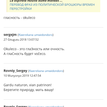
La aspirata rezulto dume mankas ...
ПЕРЕВОД ФРАЗ ИЗ ПОЛИТИЧЕСКОЙ БРОШЮРЫ ВРЕМЕН
ПЕРЕСТРОЙКИ
гласность - okuleco
sergejm
(
Kwerekana umwidondoro
)
27 Gitugutu 2018 13:07:52
Okuleco - это глаЗность или очность.
А глаСность будет voĉeco.
Rovniy_Sergey
(
Kwerekana umwidondoro
)
10 Munyonyo 2019 12:47:54
Gardu naturon, vian patrinon!
Берегите природу, мать вашу!
Rovniy_Sergey
(
Kwerekana umwidondoro
)