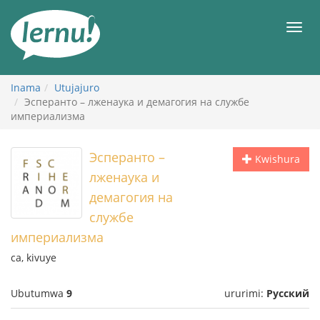
Ku
rupapuro
Urut
rw'ibirimwo
Inama
Utujajuro
Эсперанто – лженаука и демагогия на службе
империализма
Эсперанто –
Kwishura
лженаука и
демагогия на
службе
империализма
ca, kivuye
Ubutumwa
9
ururimi:
Русский