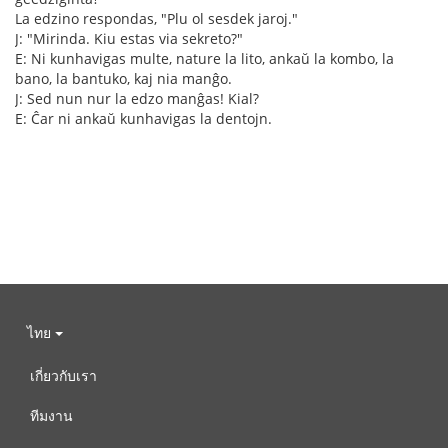
La edzino respondas, "Plu ol sesdek jaroj."
J: "Mirinda. Kiu estas via sekreto?"
E: Ni kunhavigas multe, nature la lito, ankaŭ la kombo, la
bano, la bantuko, kaj nia manĝo.
J: Sed nun nur la edzo manĝas! Kial?
E: Ĉar ni ankaŭ kunhavigas la dentojn.
ไทย
เกี่ยวกับเรา
ทีมงาน