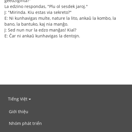
geedziĝinta?"
La edzino respondas, "Plu ol sesdek jaroj."
J: "Mirinda. Kiu estas via sekreto?"
E: Ni kunhavigas multe, nature la lito, ankaŭ la kombo, la
bano, la bantuko, kaj nia manĝo.
J: Sed nun nur la edzo manĝas! Kial?
E: Ĉar ni ankaŭ kunhavigas la dentojn.
Tiếng Việt
Giới thiệu
Nhóm phát triển