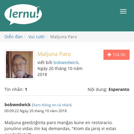
Đi
đến
Men
phần
nội
dung
Diễn đàn
Vui cười
Maljuna Paro
Maljuna Paro
Trả lời
viết bởi
bobwedwick
,
Ngày 20 tháng 10 năm
2018
Tin nhắn:
1
Nội dung:
Esperanto
bobwedwick
(
Xem thông tin cá nhân
)
00:09:22 Ngày 20 tháng 10 năm 2018
Maljuna geedziĝinta paro manĝas kune en restoracio.
Junulino vidas ilin kaj demandas, "Kiom da jaroj vi estas